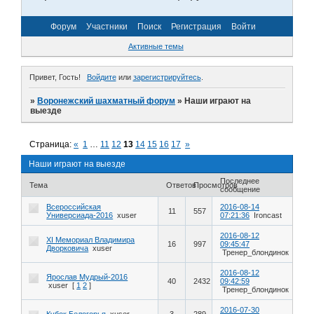
Форум
Участники
Поиск
Регистрация
Войти
Активные темы
Привет, Гость!
Войдите
или
зарегистрируйтесь
.
»
Воронежский шахматный форум
»
Наши играют на
выезде
Страница:
«
1
…
11
12
13
14
15
16
17
»
Наши играют на выезде
Последнее
Тема
Ответов
Просмотров
сообщение
Всероссийская
2016-08-14
11
557
Универсиада-2016
xuser
07:21:36
Ironcast
2016-08-12
XI Мемориал Владимира
16
997
09:45:47
Дворковича
xuser
Тренер_блондинок
2016-08-12
Ярослав Мудрый-2016
40
2432
09:42:59
xuser
[
1
2
]
Тренер_блондинок
2016-07-30