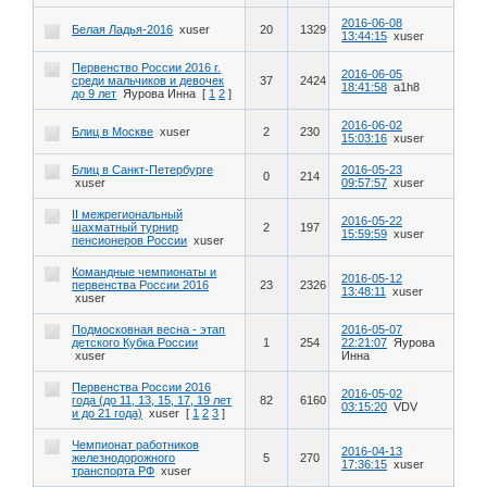
2016-06-08
Белая Ладья-2016
xuser
20
1329
13:44:15
xuser
Первенство России 2016 г.
2016-06-05
среди мальчиков и девочек
37
2424
18:41:58
a1h8
до 9 лет
Яурова Инна
[
1
2
]
2016-06-02
Блиц в Москве
xuser
2
230
15:03:16
xuser
Блиц в Санкт-Петербурге
2016-05-23
0
214
xuser
09:57:57
xuser
II межрегиональный
2016-05-22
шахматный турнир
2
197
15:59:59
xuser
пенсионеров России
xuser
Командные чемпионаты и
2016-05-12
первенства России 2016
23
2326
13:48:11
xuser
xuser
Подмосковная весна - этап
2016-05-07
детского Кубка России
1
254
22:21:07
Яурова
xuser
Инна
Первенства России 2016
2016-05-02
года (до 11, 13, 15, 17, 19 лет
82
6160
03:15:20
VDV
и до 21 года)
xuser
[
1
2
3
]
Чемпионат работников
2016-04-13
железнодорожного
5
270
17:36:15
xuser
транспорта РФ
xuser