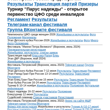
Результаты
Трансляция партий
Призеры
Турнир "Парус надежды" - открытое
первенство ЦФО среди инвалидов
Регламент
Результаты
Телеграм-канал фестиваля
Группа ВКонтакте фестиваля
Чемпионаты ЦФО среди женщин-2026
Жеребьевки и результаты
Фото
Положения
Материалы
Этап Детского кубка России-2026
Жеребьевки и результаты
Фото
Много
фото
Положение
Фестиваль "Имени Петра Великого" (Воронеж, июнь 2024)
Предварительная регистрация
Жеребьевки, результаты, списки заявок
Трансляция партий
Классика
Рапид
Блиц
Этап ДКР (Воронеж, май 2024)
Жеребьевки и результаты
Фестиваль Петровский (Воронеж, июнь 2023)
Telegram-канал
Группа
ВКонтакте
Этап Детского Кубка России 7-12 июня
Результаты
Трансляции
Регламент
Этап Рапид Гран-При России 13-14 июня
Результаты
Трансляции
Регламент
Этап Блиц Гран-При России 15 июня
Результаты
Трансляции
Регламент
Этап Кубка России 16-24 июня
Результаты
Трансляции
Регламент
Турнир Б 10-14 ноября
Жеребьевки и результаты
Положение
Актуальная
информация
Парус надежды 16-22 июня
Результаты
Положение
Блицтурнир 12 июня
Результаты
Судейский семинар
Список участников
Регистрация
Фестиваль Петровский (Воронеж, июнь 2022)
Анонс на сайте ФШР
Telegram-канал
Группа ВКонтакте
Форма для регистрации
Жеребьевки и результаты
Турнир A (10-17 июня)
Быстрые шахматы (18 июня)
Блицтурнир (19 июня)
Турнир B (20-26 июня)