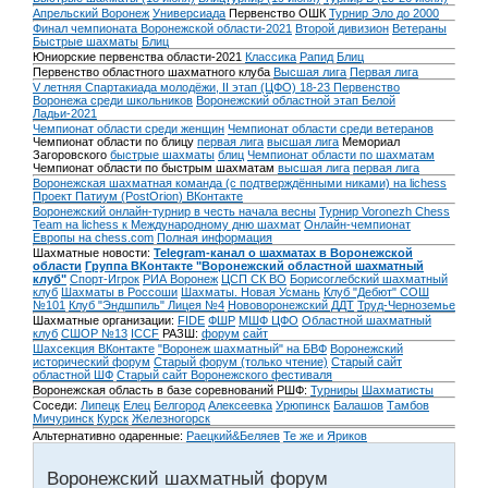
Апрельский Воронеж
Универсиада
Первенство ОШК
Турнир Эло до 2000
Финал чемпионата Воронежской области-2021
Второй дивизион
Ветераны
Быстрые шахматы
Блиц
Юниорские первенства области-2021
Классика
Рапид
Блиц
Первенство областного шахматного клуба
Высшая лига
Первая лига
V летняя Спартакиада молодёжи, II этап (ЦФО) 18-23
Первенство
Воронежа среди школьников
Воронежский областной этап Белой
Ладьи-2021
Чемпионат области среди женщин
Чемпионат области среди ветеранов
Чемпионат области по блицу
первая лига
высшая лига
Мемориал
Загоровского
быстрые шахматы
блиц
Чемпионат области по шахматам
Чемпионат области по быстрым шахматам
высшая лига
первая лига
Воронежская шахматная команда (с подтверждёнными никами) на lichess
Проект Патиум (PostOrion) ВКонтакте
Воронежский онлайн-турнир в честь начала весны
Турнир Voronezh Chess
Team на lichess к Международному дню шахмат
Онлайн-чемпионат
Европы на chess.com
Полная информация
Шахматные новости:
Telegram-канал о шахматах в Воронежской
области
Группа ВКонтакте "Воронежский областной шахматный
клуб"
Спорт-Игрок
РИА Воронеж
ЦСП СК ВО
Борисоглебский шахматный
клуб
Шахматы в Россоши
Шахматы. Новая Усмань
Клуб "Дебют" СОШ
№101
Клуб "Эндшпиль" Лицея №4
Нововоронежский ДДТ
Труд-Черноземье
Шахматные организации:
FIDE
ФШР
МШФ ЦФО
Областной шахматный
клуб
СШОР №13
ICCF
РАЗШ:
форум
сайт
Шахсекция ВКонтакте
"Воронеж шахматный" на БВФ
Воронежский
исторический форум
Cтарый форум (только чтение)
Старый сайт
областной ШФ
Старый сайт Воронежского фестиваля
Воронежская область в базе соревнований РШФ:
Турниры
Шахматисты
Соседи:
Липецк
Елец
Белгород
Алексеевка
Урюпинск
Балашов
Тамбов
Мичуринск
Курск
Железногорск
Альтернативно одаренные:
Раецкий&Беляев
Те же и Яриков
Воронежский шахматный форум