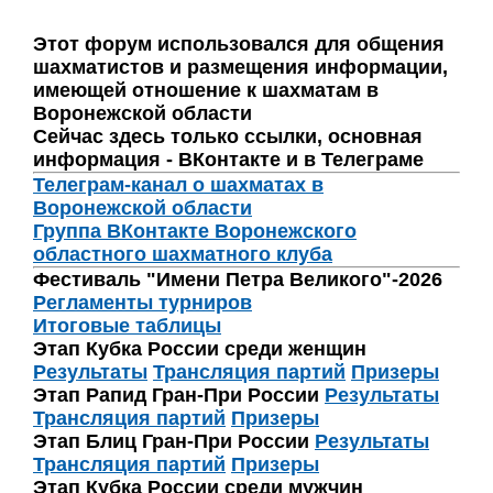
Этот форум использовался для общения
шахматистов и размещения информации,
имеющей отношение к шахматам в
Воронежской области
Сейчас здесь только ссылки, основная
информация - ВКонтакте и в Телеграме
Телеграм-канал о шахматах в
Воронежской области
Группа ВКонтакте Воронежского
областного шахматного клуба
Фестиваль "Имени Петра Великого"-2026
Регламенты турниров
Итоговые таблицы
Этап Кубка России среди женщин
Результаты
Трансляция партий
Призеры
Этап Рапид Гран-При России
Результаты
Трансляция партий
Призеры
Этап Блиц Гран-При России
Результаты
Трансляция партий
Призеры
Этап Кубка России среди мужчин