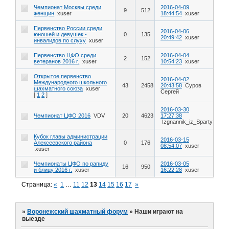
Чемпионат Москвы среди
2016-04-09
9
512
женщин
xuser
18:44:54
xuser
Первенство России среди
2016-04-06
юношей и девушек -
0
135
20:49:42
xuser
инвалидов по слуху
xuser
Первенство ЦФО среди
2016-04-04
2
152
ветеранов 2016 г.
xuser
10:54:23
xuser
Открытое первенство
2016-04-02
Международного школьного
43
2458
20:43:58
Суров
шахматного союза
xuser
Сергей
[
1
2
]
2016-03-30
Чемпионат ЦФО 2016
VDV
20
4623
17:27:38
Izgnannik_iz_Sparty
Кубок главы администрации
2016-03-15
Алексеевского района
0
176
08:54:07
xuser
xuser
Чемпионаты ЦФО по рапиду
2016-03-05
16
950
и блицу 2016 г.
xuser
16:22:28
xuser
Страница:
«
1
…
11
12
13
14
15
16
17
»
»
Воронежский шахматный форум
»
Наши играют на
выезде