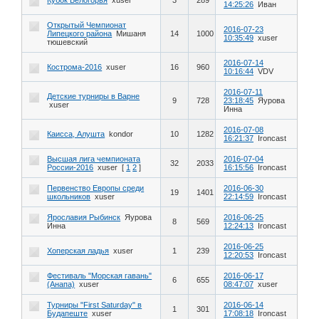
Кубок Белогорья
xuser
3
289
14:25:26
Иван
Открытый Чемпионат
2016-07-23
Липецкого района
Мишаня
14
1000
10:35:49
xuser
тюшевский
2016-07-14
Кострома-2016
xuser
16
960
10:16:44
VDV
2016-07-11
Детские турниры в Варне
9
728
23:18:45
Яурова
xuser
Инна
2016-07-08
Каисса, Алушта
kondor
10
1282
16:21:37
Ironcast
Высшая лига чемпионата
2016-07-04
32
2033
России-2016
xuser
[
1
2
]
16:15:56
Ironcast
Первенство Европы среди
2016-06-30
19
1401
школьников
xuser
22:14:59
Ironcast
Ярославия Рыбинск
Яурова
2016-06-25
8
569
Инна
12:24:13
Ironcast
2016-06-25
Хоперская ладья
xuser
1
239
12:20:53
Ironcast
Фестиваль "Морская гавань"
2016-06-17
6
655
(Анапа)
xuser
08:47:07
xuser
Турниры "First Saturday" в
2016-06-14
1
301
Будапеште
xuser
17:08:18
Ironcast