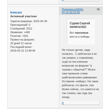
Поделиться
2016-
30
Ironcast
07-31 02:23:30
Активный участник
Зарегистрирован
: 2015-04-30
Cуров Сергей
Приглашений:
0
написал(а):
Сообщений:
2512
Уважение:
+448
Вот
призовые
Позитив:
+916
места и победы
Провел на форуме:
20 дней 12 часов
Последний визит:
Не только детям, надо
2019-03-22 13:48:48
полагать.. С рейтингом я не
так уверен, к сожалению,
судя по постоянным
вопросам на форуме "а
турнир с общотом?" Мозги
таки промыли этими
шайтановскими циферками
Оставили--наберут. На таких
рейтингах это фигня, тем
более сейчас, это кажется не
так сложно, как года три
назад..
0