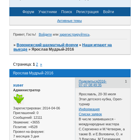
Форум
Участники
Поиск
Регистрация
Войти
Активные темы
Привет, Гость!
Войдите
или
зарегистрируйтесь
.
»
Воронежский шахматный форум
»
Наши играют на
выезде
»
Ярослав Мудрый-2016
Страница:
1
2
»
Ярослав Мудрый-2016
Поделиться
2016-
1
xuser
07-07 08:49:35
Администратор
Ярославль, 20-30 июля
Этап детского кубка, Open-
турнир
Зарегистрирован
: 2014-04-06
Информация
Приглашений:
0
Списки заявок
Сообщений:
12111
В числе заявившихся -
Уважение:
+3655
международные мастера
Позитив:
+4528
С.Сергиенко и М.Четверик, а
Провел на форуме:
также В. и Е.Воловичи, О. и
7 месяцев 3 дня
З.Власовы, М.Татаринцев,