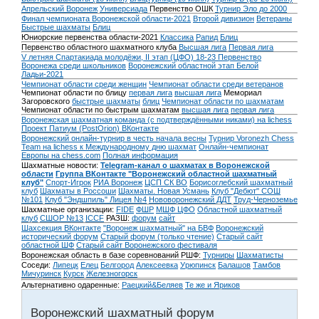
Апрельский Воронеж
Универсиада
Первенство ОШК
Турнир Эло до 2000
Финал чемпионата Воронежской области-2021
Второй дивизион
Ветераны
Быстрые шахматы
Блиц
Юниорские первенства области-2021
Классика
Рапид
Блиц
Первенство областного шахматного клуба
Высшая лига
Первая лига
V летняя Спартакиада молодёжи, II этап (ЦФО) 18-23
Первенство
Воронежа среди школьников
Воронежский областной этап Белой
Ладьи-2021
Чемпионат области среди женщин
Чемпионат области среди ветеранов
Чемпионат области по блицу
первая лига
высшая лига
Мемориал
Загоровского
быстрые шахматы
блиц
Чемпионат области по шахматам
Чемпионат области по быстрым шахматам
высшая лига
первая лига
Воронежская шахматная команда (с подтверждёнными никами) на lichess
Проект Патиум (PostOrion) ВКонтакте
Воронежский онлайн-турнир в честь начала весны
Турнир Voronezh Chess
Team на lichess к Международному дню шахмат
Онлайн-чемпионат
Европы на chess.com
Полная информация
Шахматные новости:
Telegram-канал о шахматах в Воронежской
области
Группа ВКонтакте "Воронежский областной шахматный
клуб"
Спорт-Игрок
РИА Воронеж
ЦСП СК ВО
Борисоглебский шахматный
клуб
Шахматы в Россоши
Шахматы. Новая Усмань
Клуб "Дебют" СОШ
№101
Клуб "Эндшпиль" Лицея №4
Нововоронежский ДДТ
Труд-Черноземье
Шахматные организации:
FIDE
ФШР
МШФ ЦФО
Областной шахматный
клуб
СШОР №13
ICCF
РАЗШ:
форум
сайт
Шахсекция ВКонтакте
"Воронеж шахматный" на БВФ
Воронежский
исторический форум
Cтарый форум (только чтение)
Старый сайт
областной ШФ
Старый сайт Воронежского фестиваля
Воронежская область в базе соревнований РШФ:
Турниры
Шахматисты
Соседи:
Липецк
Елец
Белгород
Алексеевка
Урюпинск
Балашов
Тамбов
Мичуринск
Курск
Железногорск
Альтернативно одаренные:
Раецкий&Беляев
Те же и Яриков
Воронежский шахматный форум