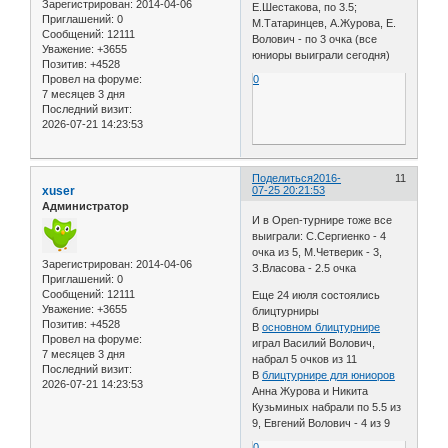
Зарегистрирован
: 2014-04-06
Е.Шестакова, по 3.5;
Приглашений:
0
М.Татаринцев, А.Журова, Е.
Сообщений:
12111
Волович - по 3 очка (все
Уважение:
+3655
юниоры выиграли сегодня)
Позитив:
+4528
Провел на форуме:
0
7 месяцев 3 дня
Последний визит:
2026-07-21 14:23:53
Поделиться
2016-
11
xuser
07-25 20:21:53
Администратор
И в Open-турнире тоже все
выиграли: С.Сергиенко - 4
очка из 5, М.Четверик - 3,
Зарегистрирован
: 2014-04-06
З.Власова - 2.5 очка
Приглашений:
0
Сообщений:
12111
Еще 24 июля состоялись
Уважение:
+3655
блицтурниры
Позитив:
+4528
В
основном блицтурнире
Провел на форуме:
играл Василий Волович,
7 месяцев 3 дня
набрал 5 очков из 11
Последний визит:
В
блицтурнире для юниоров
2026-07-21 14:23:53
Анна Журова и Никита
Кузьминых набрали по 5.5 из
9, Евгений Волович - 4 из 9
0