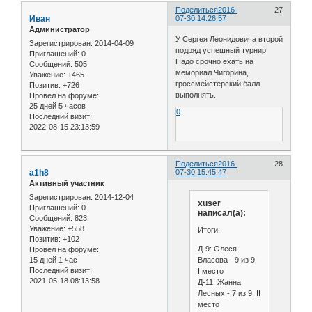
Поделиться
2016-
27
Иван
07-30 14:26:57
Администратор
У Сергея Леонидовича второй
Зарегистрирован
: 2014-04-09
подряд успешный турнир.
Приглашений:
0
Надо срочно ехать на
Сообщений:
505
мемориал Чигорина,
Уважение:
+465
гроссмейстерский балл
Позитив:
+726
выполнять.
Провел на форуме:
25 дней 5 часов
0
Последний визит:
2022-08-15 23:13:59
Поделиться
2016-
28
a1h8
07-30 15:45:47
Активный участник
Зарегистрирован
: 2014-12-04
xuser
Приглашений:
0
написал(а):
Сообщений:
823
Уважение:
+558
Итоги:
Позитив:
+102
Д-9: Олеся
Провел на форуме:
Власова - 9 из 9!
15 дней 1 час
Последний визит:
I место
2021-05-18 08:13:58
Д-11: Жанна
Лесных - 7 из 9, II
место