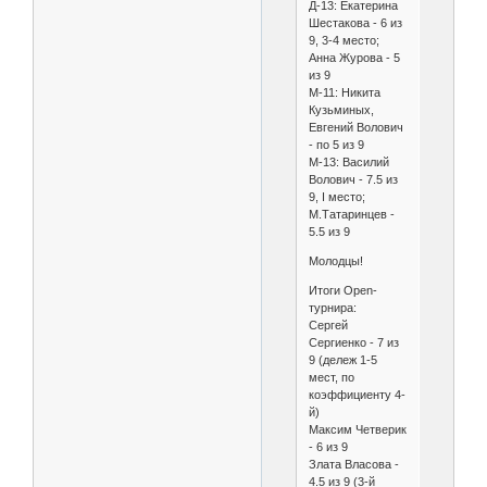
Д-13: Екатерина
Шестакова - 6 из
9, 3-4 место;
Анна Журова - 5
из 9
М-11: Никита
Кузьминых,
Евгений Волович
- по 5 из 9
М-13: Василий
Волович - 7.5 из
9, I место;
М.Татаринцев -
5.5 из 9
Молодцы!
Итоги Open-
турнира:
Сергей
Сергиенко - 7 из
9 (дележ 1-5
мест, по
коэффициенту 4-
й)
Максим Четверик
- 6 из 9
Злата Власова -
4.5 из 9 (3-й