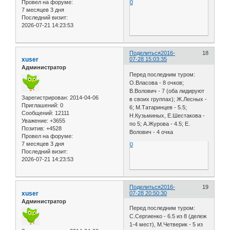
Провел на форуме:
0
7 месяцев 3 дня
Последний визит:
2026-07-21 14:23:53
Поделиться
2016-
18
xuser
07-28 15:03:35
Администратор
Перед последним туром:
О.Власова - 8 очков;
В.Волович - 7 (оба лидируют
Зарегистрирован
: 2014-04-06
в своих группах); Ж.Лесных -
Приглашений:
0
6; М.Татаринцев - 5.5;
Сообщений:
12111
Н.Кузьминых, Е.Шестакова -
Уважение:
+3655
по 5; А.Журова - 4.5; Е.
Позитив:
+4528
Волович - 4 очка
Провел на форуме:
7 месяцев 3 дня
0
Последний визит:
2026-07-21 14:23:53
Поделиться
2016-
19
xuser
07-28 20:50:30
Администратор
Перед последним туром:
С.Сергиенко - 6.5 из 8 (дележ
1-4 мест), М.Четверик - 5 из