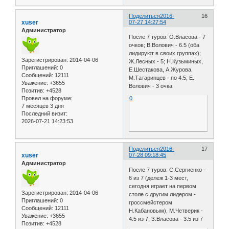
Поделиться
2016-
16
xuser
07-27 14:27:54
Администратор
После 7 туров: О.Власова - 7
очков; В.Волович - 6.5 (оба
лидируют в своих группах);
Зарегистрирован
: 2014-04-06
Ж.Лесных - 5; Н.Кузьминых,
Приглашений:
0
Е.Шестакова, А.Журова,
Сообщений:
12111
М.Татаринцев - по 4.5; Е.
Уважение:
+3655
Волович - 3 очка
Позитив:
+4528
Провел на форуме:
0
7 месяцев 3 дня
Последний визит:
2026-07-21 14:23:53
Поделиться
2016-
17
xuser
07-28 09:18:45
Администратор
После 7 туров: С.Сергиенко -
6 из 7 (дележ 1-3 мест,
сегодня играет на первом
Зарегистрирован
: 2014-04-06
столе с другим лидером -
Приглашений:
0
гроссмейстером
Сообщений:
12111
Н.Кабановым), М.Четверик -
Уважение:
+3655
4.5 из 7, З.Власова - 3.5 из 7
Позитив:
+4528