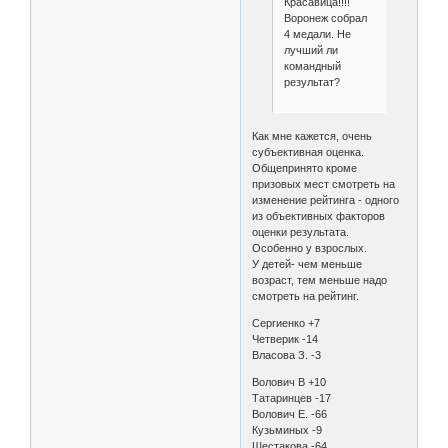
Красавица!!!!
Воронеж собрал
4 медали. Не
лучший ли
командный
результат?
Как мне кажется, очень
субъективная оценка.
Общепринято кроме
призовых мест смотреть на
изменение рейтинга - одного
из объективных факторов
оценки результата.
Особенно у взрослых.
У детей- чем меньше
возраст, тем меньше надо
смотреть на рейтинг.
Сергиенко +7
Четверик -14
Власова З. -3
Волович В +10
Татаринцев -17
Волович Е. -66
Кузьминых -9
Шестакова -64