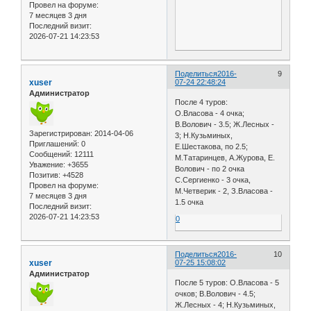
Провел на форуме:
7 месяцев 3 дня
Последний визит:
2026-07-21 14:23:53
Поделиться
2016-
9
xuser
07-24 22:48:24
Администратор
После 4 туров:
О.Власова - 4 очка;
В.Волович - 3.5; Ж.Лесных -
Зарегистрирован
: 2014-04-06
3; Н.Кузьминых,
Приглашений:
0
Е.Шестакова, по 2.5;
Сообщений:
12111
М.Татаринцев, А.Журова, Е.
Уважение:
+3655
Волович - по 2 очка
Позитив:
+4528
С.Сергиенко - 3 очка,
Провел на форуме:
М.Четверик - 2, З.Власова -
7 месяцев 3 дня
1.5 очка
Последний визит:
2026-07-21 14:23:53
0
Поделиться
2016-
10
xuser
07-25 15:08:02
Администратор
После 5 туров: О.Власова - 5
очков; В.Волович - 4.5;
Ж.Лесных - 4; Н.Кузьминых,