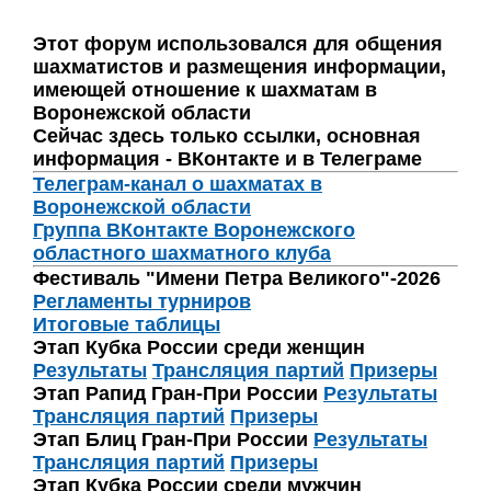
Этот форум использовался для общения
шахматистов и размещения информации,
имеющей отношение к шахматам в
Воронежской области
Сейчас здесь только ссылки, основная
информация - ВКонтакте и в Телеграме
Телеграм-канал о шахматах в
Воронежской области
Группа ВКонтакте Воронежского
областного шахматного клуба
Фестиваль "Имени Петра Великого"-2026
Регламенты турниров
Итоговые таблицы
Этап Кубка России среди женщин
Результаты
Трансляция партий
Призеры
Этап Рапид Гран-При России
Результаты
Трансляция партий
Призеры
Этап Блиц Гран-При России
Результаты
Трансляция партий
Призеры
Этап Кубка России среди мужчин