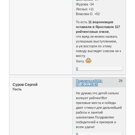
Журова -34
Лесных +11
Власова О. +52
То есть
11 воронежцев
оставили в Ярославле 117
рейтинговых очков
,
что вряд ли можно назвать
успешным выступлением,
а уж восторги по этому
поводу выглядят совсем не к
месту.
Sorry.
0
Поделиться
2016-
29
Cуров Сергей
07-30 21:29:40
Гость
Не думаю,что детей сильно
волнует рейтинг!Вот
призовые места и победы
дают стимул для дальнейшей
работы и занятий
шахматами.Поздравляю
победителей и призеров и
всем удачи!
0