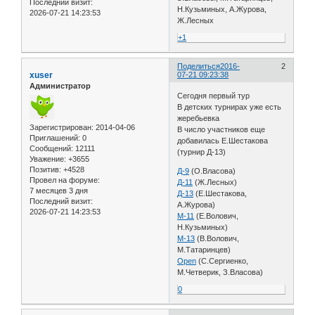
Последний визит:
Н.Кузьминых, А.Журова,
2026-07-21 14:23:53
Ж.Лесных
+1
Поделиться
2016-
2
xuser
07-21 09:23:38
Администратор
Сегодня первый тур
В детских турнирах уже есть
жеребьевка
Зарегистрирован
: 2014-04-06
В число участников еще
Приглашений:
0
добавилась Е.Шестакова
Сообщений:
12111
(турнир Д-13)
Уважение:
+3655
Позитив:
+4528
Д-9
(О.Власова)
Провел на форуме:
Д-11
(Ж.Лесных)
7 месяцев 3 дня
Д-13
(Е.Шестакова,
Последний визит:
А.Журова)
2026-07-21 14:23:53
М-11
(Е.Волович,
Н.Кузьминых)
М-13
(В.Волович,
М.Татаринцев)
Open
(С.Сергиенко,
М.Четверик, З.Власова)
0