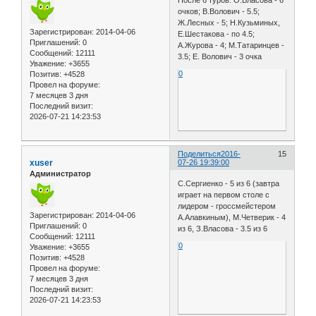
очков; В.Волович - 5.5;
Ж.Лесных - 5; Н.Кузьминых,
Зарегистрирован
: 2014-04-06
Е.Шестакова - по 4.5;
Приглашений:
0
А.Журова - 4; М.Татаринцев -
Сообщений:
12111
3.5; Е. Волович - 3 очка
Уважение:
+3655
0
Позитив:
+4528
Провел на форуме:
7 месяцев 3 дня
Последний визит:
2026-07-21 14:23:53
Поделиться
2016-
15
xuser
07-26 19:39:00
Администратор
С.Сергиенко - 5 из 6 (завтра
играет на первом столе с
лидером - гроссмейстером
Зарегистрирован
: 2014-04-06
А.Алавкиным), М.Четверик - 4
Приглашений:
0
из 6, З.Власова - 3.5 из 6
Сообщений:
12111
0
Уважение:
+3655
Позитив:
+4528
Провел на форуме:
7 месяцев 3 дня
Последний визит:
2026-07-21 14:23:53