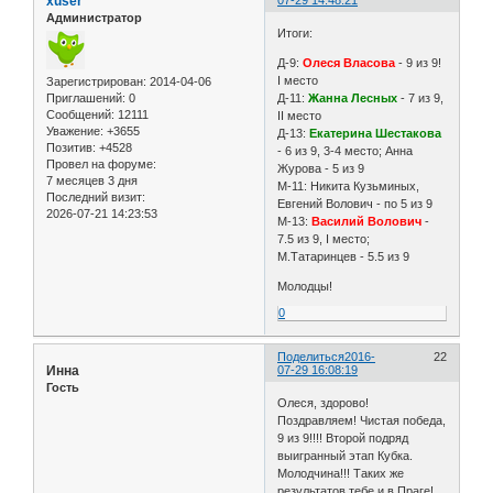
xuser
07-29 14:48:21
Администратор
Итоги:
Д-9:
Олеся Власова
- 9 из 9!
I место
Зарегистрирован
: 2014-04-06
Д-11:
Жанна Лесных
- 7 из 9,
Приглашений:
0
Сообщений:
12111
II место
Уважение:
+3655
Д-13:
Екатерина Шестакова
Позитив:
+4528
- 6 из 9, 3-4 место; Анна
Провел на форуме:
Журова - 5 из 9
7 месяцев 3 дня
М-11: Никита Кузьминых,
Последний визит:
Евгений Волович - по 5 из 9
2026-07-21 14:23:53
М-13:
Василий Волович
-
7.5 из 9, I место;
М.Татаринцев - 5.5 из 9
Молодцы!
0
Поделиться
2016-
22
Инна
07-29 16:08:19
Гость
Олеся, здорово!
Поздравляем! Чистая победа,
9 из 9!!!! Второй подряд
выигранный этап Кубка.
Молодчина!!! Таких же
результатов тебе и в Праге!