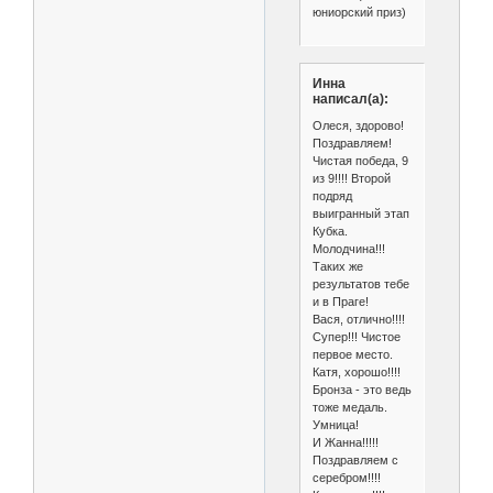
юниорский приз)
Инна
написал(а):
Олеся, здорово!
Поздравляем!
Чистая победа, 9
из 9!!!! Второй
подряд
выигранный этап
Кубка.
Молодчина!!!
Таких же
результатов тебе
и в Праге!
Вася, отлично!!!!
Супер!!! Чистое
первое место.
Катя, хорошо!!!!
Бронза - это ведь
тоже медаль.
Умница!
И Жанна!!!!!
Поздравляем с
серебром!!!!