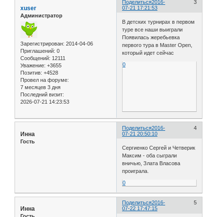
Поделиться
2016-
3
xuser
07-21 17:21:53
Администратор
В детских турнирах в первом
туре все наши выиграли
Появилась жеребьевка
Зарегистрирован
: 2014-04-06
первого тура в Master Open,
Приглашений:
0
который идет сейчас
Сообщений:
12111
0
Уважение:
+3655
Позитив:
+4528
Провел на форуме:
7 месяцев 3 дня
Последний визит:
2026-07-21 14:23:53
Поделиться
2016-
4
Инна
07-21 20:50:10
Гость
Сергиенко Сергей и Четверик
Максим - оба сыграли
вничью, Злата Власова
проиграла.
0
Поделиться
2016-
5
Инна
07-22 17:47:15
Гость