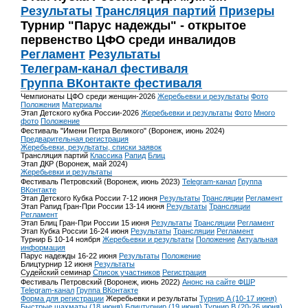
Результаты
Трансляция партий
Призеры
Турнир "Парус надежды" - открытое
первенство ЦФО среди инвалидов
Регламент
Результаты
Телеграм-канал фестиваля
Группа ВКонтакте фестиваля
Чемпионаты ЦФО среди женщин-2026
Жеребьевки и результаты
Фото
Положения
Материалы
Этап Детского кубка России-2026
Жеребьевки и результаты
Фото
Много
фото
Положение
Фестиваль "Имени Петра Великого" (Воронеж, июнь 2024)
Предварительная регистрация
Жеребьевки, результаты, списки заявок
Трансляция партий
Классика
Рапид
Блиц
Этап ДКР (Воронеж, май 2024)
Жеребьевки и результаты
Фестиваль Петровский (Воронеж, июнь 2023)
Telegram-канал
Группа
ВКонтакте
Этап Детского Кубка России 7-12 июня
Результаты
Трансляции
Регламент
Этап Рапид Гран-При России 13-14 июня
Результаты
Трансляции
Регламент
Этап Блиц Гран-При России 15 июня
Результаты
Трансляции
Регламент
Этап Кубка России 16-24 июня
Результаты
Трансляции
Регламент
Турнир Б 10-14 ноября
Жеребьевки и результаты
Положение
Актуальная
информация
Парус надежды 16-22 июня
Результаты
Положение
Блицтурнир 12 июня
Результаты
Судейский семинар
Список участников
Регистрация
Фестиваль Петровский (Воронеж, июнь 2022)
Анонс на сайте ФШР
Telegram-канал
Группа ВКонтакте
Форма для регистрации
Жеребьевки и результаты
Турнир A (10-17 июня)
Быстрые шахматы (18 июня)
Блицтурнир (19 июня)
Турнир B (20-26 июня)