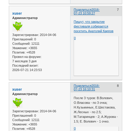
Поделиться
2016-
7
xuser
07-23 10:59:27
Администратор
Пишут, что закрытие
фестиваля собирается
посетить Анатолий Карпов
Зарегистрирован
: 2014-04-06
0
Приглашений:
0
Сообщений:
12111
Уважение:
+3655
Позитив:
+4528
Провел на форуме:
7 месяцев 3 дня
Последний визит:
2026-07-21 14:23:53
Поделиться
2016-
8
xuser
07-23 16:10:31
Администратор
После 3 туров: В.Волович,
О.Власова - по 3 очка;
Н.Кузьминых, Е.Шестакова,
Зарегистрирован
: 2014-04-06
Ж.Лесных - по 2.5;
Приглашений:
0
М.Татаринцев - 2; А.Журова -
Сообщений:
12111
1.5; Е. Волович - 1 очко.
Уважение:
+3655
0
Позитив:
+4528