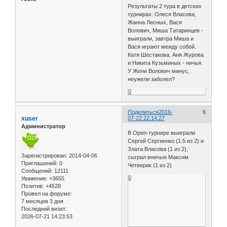
Результаты 2 тура в детских
турнирах: Олеся Власова,
Жанна Лесных, Вася
Волович, Миша Татаринцев -
выиграли, завтра Миша и
Вася играют между собой.
Катя Шестакова, Аня Журова
и Никита Кузьминых - ничья.
У Жени Волович минус,
неужели заболел?
0
Поделиться
2016-
6
xuser
07-22 22:14:27
Администратор
В Open-турнире выиграли
Сергей Сергиенко (1.5 из 2) и
Злата Власова (1 из 2),
Зарегистрирован
: 2014-04-06
сыграл вничью Максим
Приглашений:
0
Четверик (1 из 2)
Сообщений:
12111
0
Уважение:
+3655
Позитив:
+4528
Провел на форуме:
7 месяцев 3 дня
Последний визит:
2026-07-21 14:23:53