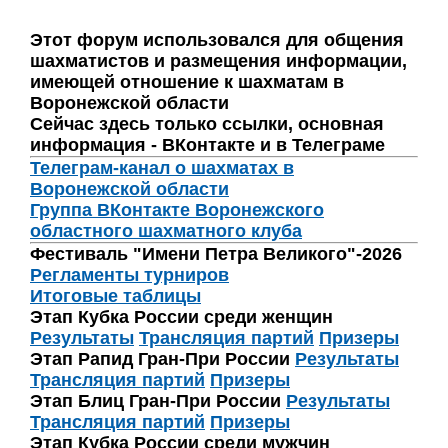
Этот форум использовался для общения
шахматистов и размещения информации,
имеющей отношение к шахматам в
Воронежской области
Сейчас здесь только ссылки, основная
информация - ВКонтакте и в Телеграме
Телеграм-канал о шахматах в
Воронежской области
Группа ВКонтакте Воронежского
областного шахматного клуба
Фестиваль "Имени Петра Великого"-2026
Регламенты турниров
Итоговые таблицы
Этап Кубка России среди женщин
Результаты
Трансляция партий
Призеры
Этап Рапид Гран-При России
Результаты
Трансляция партий
Призеры
Этап Блиц Гран-При России
Результаты
Трансляция партий
Призеры
Этап Кубка России среди мужчин