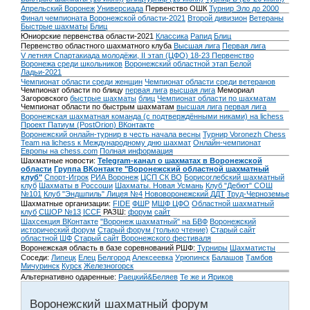
Апрельский Воронеж
Универсиада
Первенство ОШК
Турнир Эло до 2000
Финал чемпионата Воронежской области-2021
Второй дивизион
Ветераны
Быстрые шахматы
Блиц
Юниорские первенства области-2021
Классика
Рапид
Блиц
Первенство областного шахматного клуба
Высшая лига
Первая лига
V летняя Спартакиада молодёжи, II этап (ЦФО) 18-23
Первенство
Воронежа среди школьников
Воронежский областной этап Белой
Ладьи-2021
Чемпионат области среди женщин
Чемпионат области среди ветеранов
Чемпионат области по блицу
первая лига
высшая лига
Мемориал
Загоровского
быстрые шахматы
блиц
Чемпионат области по шахматам
Чемпионат области по быстрым шахматам
высшая лига
первая лига
Воронежская шахматная команда (с подтверждёнными никами) на lichess
Проект Патиум (PostOrion) ВКонтакте
Воронежский онлайн-турнир в честь начала весны
Турнир Voronezh Chess
Team на lichess к Международному дню шахмат
Онлайн-чемпионат
Европы на chess.com
Полная информация
Шахматные новости:
Telegram-канал о шахматах в Воронежской
области
Группа ВКонтакте "Воронежский областной шахматный
клуб"
Спорт-Игрок
РИА Воронеж
ЦСП СК ВО
Борисоглебский шахматный
клуб
Шахматы в Россоши
Шахматы. Новая Усмань
Клуб "Дебют" СОШ
№101
Клуб "Эндшпиль" Лицея №4
Нововоронежский ДДТ
Труд-Черноземье
Шахматные организации:
FIDE
ФШР
МШФ ЦФО
Областной шахматный
клуб
СШОР №13
ICCF
РАЗШ:
форум
сайт
Шахсекция ВКонтакте
"Воронеж шахматный" на БВФ
Воронежский
исторический форум
Cтарый форум (только чтение)
Старый сайт
областной ШФ
Старый сайт Воронежского фестиваля
Воронежская область в базе соревнований РШФ:
Турниры
Шахматисты
Соседи:
Липецк
Елец
Белгород
Алексеевка
Урюпинск
Балашов
Тамбов
Мичуринск
Курск
Железногорск
Альтернативно одаренные:
Раецкий&Беляев
Те же и Яриков
Воронежский шахматный форум