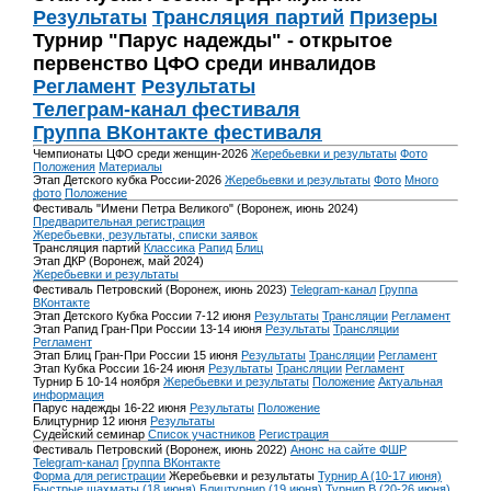
Результаты
Трансляция партий
Призеры
Турнир "Парус надежды" - открытое
первенство ЦФО среди инвалидов
Регламент
Результаты
Телеграм-канал фестиваля
Группа ВКонтакте фестиваля
Чемпионаты ЦФО среди женщин-2026
Жеребьевки и результаты
Фото
Положения
Материалы
Этап Детского кубка России-2026
Жеребьевки и результаты
Фото
Много
фото
Положение
Фестиваль "Имени Петра Великого" (Воронеж, июнь 2024)
Предварительная регистрация
Жеребьевки, результаты, списки заявок
Трансляция партий
Классика
Рапид
Блиц
Этап ДКР (Воронеж, май 2024)
Жеребьевки и результаты
Фестиваль Петровский (Воронеж, июнь 2023)
Telegram-канал
Группа
ВКонтакте
Этап Детского Кубка России 7-12 июня
Результаты
Трансляции
Регламент
Этап Рапид Гран-При России 13-14 июня
Результаты
Трансляции
Регламент
Этап Блиц Гран-При России 15 июня
Результаты
Трансляции
Регламент
Этап Кубка России 16-24 июня
Результаты
Трансляции
Регламент
Турнир Б 10-14 ноября
Жеребьевки и результаты
Положение
Актуальная
информация
Парус надежды 16-22 июня
Результаты
Положение
Блицтурнир 12 июня
Результаты
Судейский семинар
Список участников
Регистрация
Фестиваль Петровский (Воронеж, июнь 2022)
Анонс на сайте ФШР
Telegram-канал
Группа ВКонтакте
Форма для регистрации
Жеребьевки и результаты
Турнир A (10-17 июня)
Быстрые шахматы (18 июня)
Блицтурнир (19 июня)
Турнир B (20-26 июня)