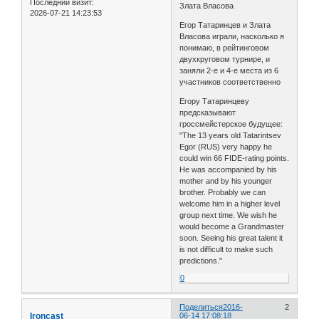
Последний визит:
Злата Власова
2026-07-21 14:23:53
Егор Татаринцев и Злата
Власова играли, насколько я
понимаю, в рейтинговом
двухкруговом турнире, и
заняли 2-е и 4-е места из 6
участников соответственно
Егору Татаринцеву
предсказывают
гроссмейстерское будущее:
"The 13 years old Tatarintsev
Egor (RUS) very happy he
could win 66 FIDE-rating points.
He was accompanied by his
mother and by his younger
brother. Probably we can
welcome him in a higher level
group next time. We wish he
would become a Grandmaster
soon. Seeing his great talent it
is not difficult to make such
predictions."
0
Поделиться
2016-
2
Ironcast
06-14 17:08:18