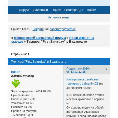
Форум
Участники
Поиск
Регистрация
Войти
Активные темы
Привет, Гость!
Войдите
или
зарегистрируйтесь
.
»
Воронежский шахматный форум
»
Наши играют на
выезде
»
Турниры "First Saturday" в Будапеште
Страница:
1
Турниры "First Saturday" в Будапеште
Поделиться
2016-
1
xuser
06-13 21:12:15
Администратор
Информация о майских
турнирах с сайта ФИДЕ
(на
английском языке)
Зарегистрирован
: 2014-04-06
К.В.Чернышов занял второе
Приглашений:
0
Сообщений:
12111
место в круговике с нормой
Уважение:
+3655
мг
Позитив:
+4528
Он хорошо виден на общей
Провел на форуме:
фотографии участников -
7 месяцев 3 дня
крайний слева, шестая слева