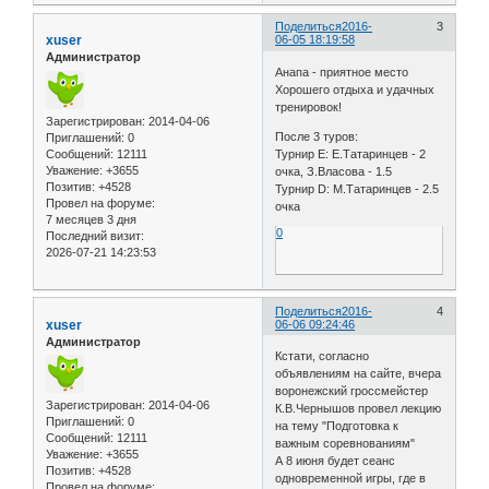
Поделиться
2016-
3
xuser
06-05 18:19:58
Администратор
Анапа - приятное место
Хорошего отдыха и удачных
тренировок!
Зарегистрирован
: 2014-04-06
После 3 туров:
Приглашений:
0
Сообщений:
12111
Турнир E: Е.Татаринцев - 2
Уважение:
+3655
очка, З.Власова - 1.5
Позитив:
+4528
Турнир D: М.Татаринцев - 2.5
Провел на форуме:
очка
7 месяцев 3 дня
0
Последний визит:
2026-07-21 14:23:53
Поделиться
2016-
4
xuser
06-06 09:24:46
Администратор
Кстати, согласно
объявлениям на сайте, вчера
воронежский гроссмейстер
Зарегистрирован
: 2014-04-06
К.В.Чернышов провел лекцию
Приглашений:
0
на тему "Подготовка к
Сообщений:
12111
важным соревнованиям"
Уважение:
+3655
А 8 июня будет сеанс
Позитив:
+4528
одновременной игры, где в
Провел на форуме: