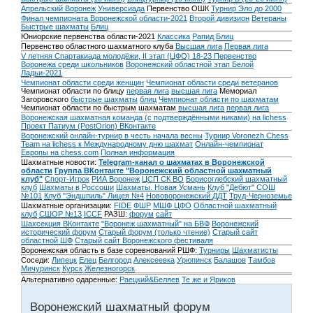
Апрельский Воронеж
Универсиада
Первенство ОШК
Турнир Эло до 2000
Финал чемпионата Воронежской области-2021
Второй дивизион
Ветераны
Быстрые шахматы
Блиц
Юниорские первенства области-2021
Классика
Рапид
Блиц
Первенство областного шахматного клуба
Высшая лига
Первая лига
V летняя Спартакиада молодёжи, II этап (ЦФО) 18-23
Первенство
Воронежа среди школьников
Воронежский областной этап Белой
Ладьи-2021
Чемпионат области среди женщин
Чемпионат области среди ветеранов
Чемпионат области по блицу
первая лига
высшая лига
Мемориал
Загоровского
быстрые шахматы
блиц
Чемпионат области по шахматам
Чемпионат области по быстрым шахматам
высшая лига
первая лига
Воронежская шахматная команда (с подтверждёнными никами) на lichess
Проект Патиум (PostOrion) ВКонтакте
Воронежский онлайн-турнир в честь начала весны
Турнир Voronezh Chess
Team на lichess к Международному дню шахмат
Онлайн-чемпионат
Европы на chess.com
Полная информация
Шахматные новости:
Telegram-канал о шахматах в Воронежской
области
Группа ВКонтакте "Воронежский областной шахматный
клуб"
Спорт-Игрок
РИА Воронеж
ЦСП СК ВО
Борисоглебский шахматный
клуб
Шахматы в Россоши
Шахматы. Новая Усмань
Клуб "Дебют" СОШ
№101
Клуб "Эндшпиль" Лицея №4
Нововоронежский ДДТ
Труд-Черноземье
Шахматные организации:
FIDE
ФШР
МШФ ЦФО
Областной шахматный
клуб
СШОР №13
ICCF
РАЗШ:
форум
сайт
Шахсекция ВКонтакте
"Воронеж шахматный" на БВФ
Воронежский
исторический форум
Cтарый форум (только чтение)
Старый сайт
областной ШФ
Старый сайт Воронежского фестиваля
Воронежская область в базе соревнований РШФ:
Турниры
Шахматисты
Соседи:
Липецк
Елец
Белгород
Алексеевка
Урюпинск
Балашов
Тамбов
Мичуринск
Курск
Железногорск
Альтернативно одаренные:
Раецкий&Беляев
Те же и Яриков
Воронежский шахматный форум