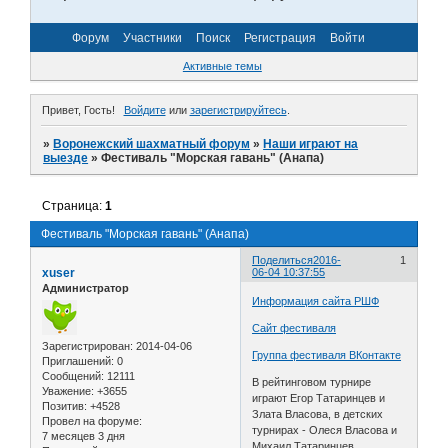
Форум
Участники
Поиск
Регистрация
Войти
Активные темы
Привет, Гость!
Войдите
или
зарегистрируйтесь
.
»
Воронежский шахматный форум
»
Наши играют на
выезде
»
Фестиваль "Морская гавань" (Анапа)
Страница:
1
Фестиваль "Морская гавань" (Анапа)
Поделиться
2016-
1
xuser
06-04 10:37:55
Администратор
Информация сайта РШФ
Сайт фестиваля
Зарегистрирован
: 2014-04-06
Группа фестиваля ВКонтакте
Приглашений:
0
Сообщений:
12111
В рейтинговом турнире
Уважение:
+3655
играют Егор Татаринцев и
Позитив:
+4528
Злата Власова, в детских
Провел на форуме:
турнирах - Олеся Власова и
7 месяцев 3 дня
Михаил Татаринцев