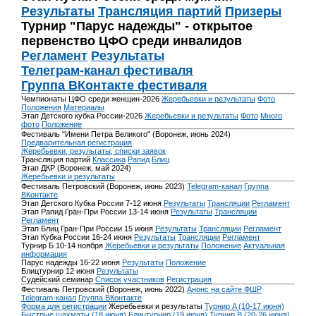
Результаты
Трансляция партий
Призеры
Турнир "Парус надежды" - открытое
первенство ЦФО среди инвалидов
Регламент
Результаты
Телеграм-канал фестиваля
Группа ВКонтакте фестиваля
Чемпионаты ЦФО среди женщин-2026
Жеребьевки и результаты
Фото
Положения
Материалы
Этап Детского кубка России-2026
Жеребьевки и результаты
Фото
Много
фото
Положение
Фестиваль "Имени Петра Великого" (Воронеж, июнь 2024)
Предварительная регистрация
Жеребьевки, результаты, списки заявок
Трансляция партий
Классика
Рапид
Блиц
Этап ДКР (Воронеж, май 2024)
Жеребьевки и результаты
Фестиваль Петровский (Воронеж, июнь 2023)
Telegram-канал
Группа
ВКонтакте
Этап Детского Кубка России 7-12 июня
Результаты
Трансляции
Регламент
Этап Рапид Гран-При России 13-14 июня
Результаты
Трансляции
Регламент
Этап Блиц Гран-При России 15 июня
Результаты
Трансляции
Регламент
Этап Кубка России 16-24 июня
Результаты
Трансляции
Регламент
Турнир Б 10-14 ноября
Жеребьевки и результаты
Положение
Актуальная
информация
Парус надежды 16-22 июня
Результаты
Положение
Блицтурнир 12 июня
Результаты
Судейский семинар
Список участников
Регистрация
Фестиваль Петровский (Воронеж, июнь 2022)
Анонс на сайте ФШР
Telegram-канал
Группа ВКонтакте
Форма для регистрации
Жеребьевки и результаты
Турнир A (10-17 июня)
Быстрые шахматы (18 июня)
Блицтурнир (19 июня)
Турнир B (20-26 июня)