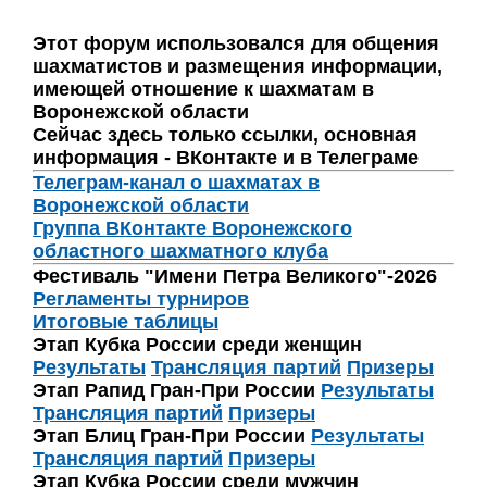
Этот форум использовался для общения
шахматистов и размещения информации,
имеющей отношение к шахматам в
Воронежской области
Сейчас здесь только ссылки, основная
информация - ВКонтакте и в Телеграме
Телеграм-канал о шахматах в
Воронежской области
Группа ВКонтакте Воронежского
областного шахматного клуба
Фестиваль "Имени Петра Великого"-2026
Регламенты турниров
Итоговые таблицы
Этап Кубка России среди женщин
Результаты
Трансляция партий
Призеры
Этап Рапид Гран-При России
Результаты
Трансляция партий
Призеры
Этап Блиц Гран-При России
Результаты
Трансляция партий
Призеры
Этап Кубка России среди мужчин