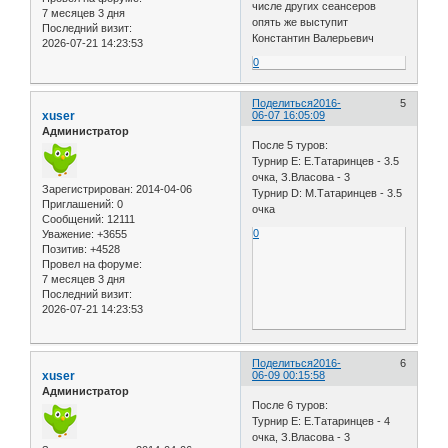
числе других сеансеров
7 месяцев 3 дня
опять же выступит
Последний визит:
Константин Валерьевич
2026-07-21 14:23:53
0
Поделиться
2016-
5
xuser
06-07 16:05:09
Администратор
После 5 туров:
Турнир E: Е.Татаринцев - 3.5
очка, З.Власова - 3
Зарегистрирован
: 2014-04-06
Турнир D: М.Татаринцев - 3.5
Приглашений:
0
очка
Сообщений:
12111
0
Уважение:
+3655
Позитив:
+4528
Провел на форуме:
7 месяцев 3 дня
Последний визит:
2026-07-21 14:23:53
Поделиться
2016-
6
xuser
06-09 00:15:58
Администратор
После 6 туров:
Турнир E: Е.Татаринцев - 4
очка, З.Власова - 3