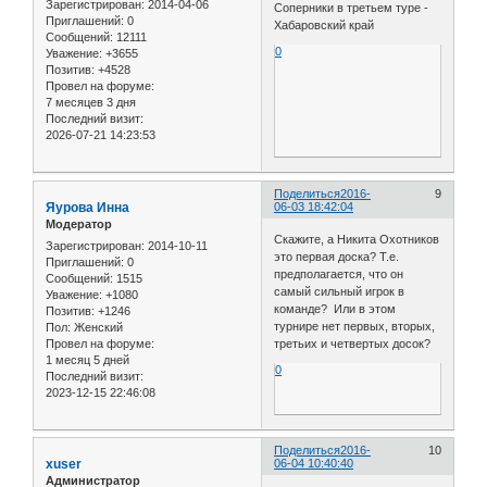
Зарегистрирован
: 2014-04-06
Соперники в третьем туре -
Приглашений:
0
Хабаровский край
Сообщений:
12111
0
Уважение:
+3655
Позитив:
+4528
Провел на форуме:
7 месяцев 3 дня
Последний визит:
2026-07-21 14:23:53
Поделиться
2016-
9
Яурова Инна
06-03 18:42:04
Модератор
Скажите, а Никита Охотников
Зарегистрирован
: 2014-10-11
это первая доска? Т.е.
Приглашений:
0
предполагается, что он
Сообщений:
1515
самый сильный игрок в
Уважение:
+1080
команде? Или в этом
Позитив:
+1246
турнире нет первых, вторых,
Пол:
Женский
Провел на форуме:
третьих и четвертых досок?
1 месяц 5 дней
0
Последний визит:
2023-12-15 22:46:08
Поделиться
2016-
10
xuser
06-04 10:40:40
Администратор