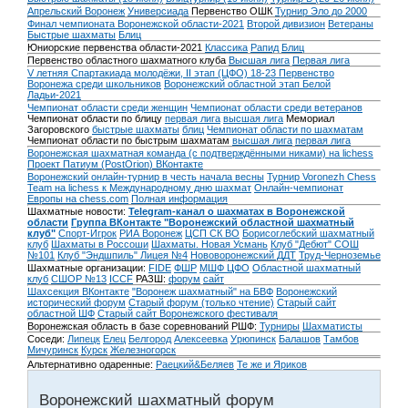
Апрельский Воронеж
Универсиада
Первенство ОШК
Турнир Эло до 2000
Финал чемпионата Воронежской области-2021
Второй дивизион
Ветераны
Быстрые шахматы
Блиц
Юниорские первенства области-2021
Классика
Рапид
Блиц
Первенство областного шахматного клуба
Высшая лига
Первая лига
V летняя Спартакиада молодёжи, II этап (ЦФО) 18-23
Первенство
Воронежа среди школьников
Воронежский областной этап Белой
Ладьи-2021
Чемпионат области среди женщин
Чемпионат области среди ветеранов
Чемпионат области по блицу
первая лига
высшая лига
Мемориал
Загоровского
быстрые шахматы
блиц
Чемпионат области по шахматам
Чемпионат области по быстрым шахматам
высшая лига
первая лига
Воронежская шахматная команда (с подтверждёнными никами) на lichess
Проект Патиум (PostOrion) ВКонтакте
Воронежский онлайн-турнир в честь начала весны
Турнир Voronezh Chess
Team на lichess к Международному дню шахмат
Онлайн-чемпионат
Европы на chess.com
Полная информация
Шахматные новости:
Telegram-канал о шахматах в Воронежской
области
Группа ВКонтакте "Воронежский областной шахматный
клуб"
Спорт-Игрок
РИА Воронеж
ЦСП СК ВО
Борисоглебский шахматный
клуб
Шахматы в Россоши
Шахматы. Новая Усмань
Клуб "Дебют" СОШ
№101
Клуб "Эндшпиль" Лицея №4
Нововоронежский ДДТ
Труд-Черноземье
Шахматные организации:
FIDE
ФШР
МШФ ЦФО
Областной шахматный
клуб
СШОР №13
ICCF
РАЗШ:
форум
сайт
Шахсекция ВКонтакте
"Воронеж шахматный" на БВФ
Воронежский
исторический форум
Cтарый форум (только чтение)
Старый сайт
областной ШФ
Старый сайт Воронежского фестиваля
Воронежская область в базе соревнований РШФ:
Турниры
Шахматисты
Соседи:
Липецк
Елец
Белгород
Алексеевка
Урюпинск
Балашов
Тамбов
Мичуринск
Курск
Железногорск
Альтернативно одаренные:
Раецкий&Беляев
Те же и Яриков
Воронежский шахматный форум