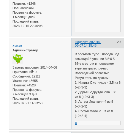
Позитив:
+1246
Пол:
Женский
Провел на форуме:
1 месяц 5 дней
Последний визит:
2023-12-15 22:46:08
Поделиться
2016-
20
xuser
06-07 14:15:48
Администратор
В восьмом туре - победа над
командой Чувашии 3.5:0.5,
68-е место и в последнем
Зарегистрирован
: 2014-04-06
туре завтра встреча с
Приглашений:
0
Вологодской областью
Сообщений:
12111
Результаты по доскам:
Уважение:
+3655
1. Никита Охотников - 3.5 из 8
Позитив:
+4528
(+2=3-3)
Провел на форуме:
2. Дарья Бадрутдинова - 3.5
7 месяцев 3 дня
из 8 (+2=3-3)
Последний визит:
3. Артем Исачкин - 4 из 8
2026-07-21 14:23:53
(+3=2-3)
4. Софья Малина - 3 из 8
(+2=2-4)
0