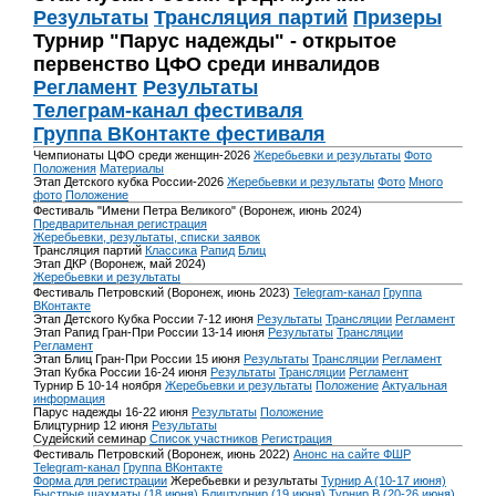
Результаты
Трансляция партий
Призеры
Турнир "Парус надежды" - открытое
первенство ЦФО среди инвалидов
Регламент
Результаты
Телеграм-канал фестиваля
Группа ВКонтакте фестиваля
Чемпионаты ЦФО среди женщин-2026
Жеребьевки и результаты
Фото
Положения
Материалы
Этап Детского кубка России-2026
Жеребьевки и результаты
Фото
Много
фото
Положение
Фестиваль "Имени Петра Великого" (Воронеж, июнь 2024)
Предварительная регистрация
Жеребьевки, результаты, списки заявок
Трансляция партий
Классика
Рапид
Блиц
Этап ДКР (Воронеж, май 2024)
Жеребьевки и результаты
Фестиваль Петровский (Воронеж, июнь 2023)
Telegram-канал
Группа
ВКонтакте
Этап Детского Кубка России 7-12 июня
Результаты
Трансляции
Регламент
Этап Рапид Гран-При России 13-14 июня
Результаты
Трансляции
Регламент
Этап Блиц Гран-При России 15 июня
Результаты
Трансляции
Регламент
Этап Кубка России 16-24 июня
Результаты
Трансляции
Регламент
Турнир Б 10-14 ноября
Жеребьевки и результаты
Положение
Актуальная
информация
Парус надежды 16-22 июня
Результаты
Положение
Блицтурнир 12 июня
Результаты
Судейский семинар
Список участников
Регистрация
Фестиваль Петровский (Воронеж, июнь 2022)
Анонс на сайте ФШР
Telegram-канал
Группа ВКонтакте
Форма для регистрации
Жеребьевки и результаты
Турнир A (10-17 июня)
Быстрые шахматы (18 июня)
Блицтурнир (19 июня)
Турнир B (20-26 июня)