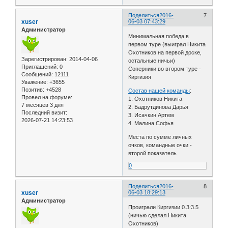
Поделиться
2016-
7
xuser
06-03 07:43:29
Администратор
Минимальная победа в
первом туре (выиграл Никита
Охотников на первой доске,
Зарегистрирован
: 2014-04-06
остальные ничьи)
Приглашений:
0
Соперники во втором туре -
Сообщений:
12111
Киргизия
Уважение:
+3655
Позитив:
+4528
Состав нашей команды
:
Провел на форуме:
1. Охотников Никита
7 месяцев 3 дня
2. Бадрутдинова Дарья
Последний визит:
3. Исачкин Артем
2026-07-21 14:23:53
4. Малина Софья
Места по сумме личных
очков, командные очки -
второй показатель
0
Поделиться
2016-
8
xuser
06-03 18:29:13
Администратор
Проиграли Киргизии 0.3:3.5
(ничью сделал Никита
Охотников)