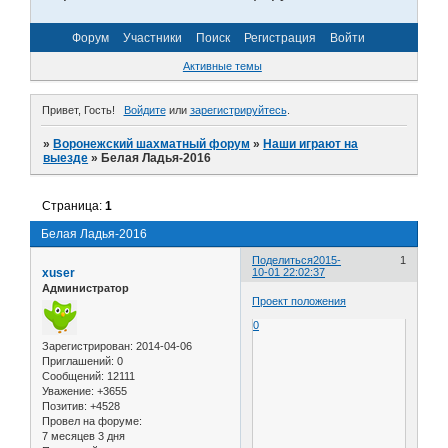
Форум
Участники
Поиск
Регистрация
Войти
Активные темы
Привет, Гость!
Войдите
или
зарегистрируйтесь
.
»
Воронежский шахматный форум
»
Наши играют на
выезде
»
Белая Ладья-2016
Страница:
1
Белая Ладья-2016
Поделиться
2015-
1
xuser
10-01 22:02:37
Администратор
Проект положения
0
Зарегистрирован
: 2014-04-06
Приглашений:
0
Сообщений:
12111
Уважение:
+3655
Позитив:
+4528
Провел на форуме:
7 месяцев 3 дня