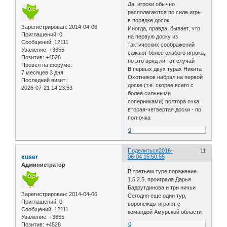
Да, игроки обычно
располагаются по силе игры
в порядке досок
Зарегистрирован
: 2014-04-06
Иногда, правда, бывает, что
Приглашений:
0
на первую доску из
Сообщений:
12111
тактических соображений
Уважение:
+3655
сажают более слабого игрока,
Позитив:
+4528
но это вряд ли тот случай
Провел на форуме:
В первых двух турах Никита
7 месяцев 3 дня
Охотников набрал на первой
Последний визит:
доске (т.е. скорее всего с
2026-07-21 14:23:53
более сильными
соперниками) полтора очка,
вторая-четвертая доски - по
пол-очка
0
Поделиться
2016-
11
xuser
06-04 15:50:55
Администратор
В третьем туре поражение
1.5:2.5, проиграла Дарья
Бадрутдинова и три ничьи
Зарегистрирован
: 2014-04-06
Сегодня еще один тур,
Приглашений:
0
воронежцы играют с
Сообщений:
12111
командой Амурской области
Уважение:
+3655
0
Позитив:
+4528