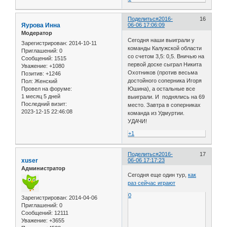
Поделиться
2016-
16
Яурова Инна
06-06 17:06:09
Модератор
Сегодня наши выиграли у
Зарегистрирован
: 2014-10-11
команды Калужской области
Приглашений:
0
со счетом 3,5: 0,5. Вничью на
Сообщений:
1515
первой доске сыграл Никита
Уважение:
+1080
Охотников (против весьма
Позитив:
+1246
достойного соперника Игоря
Пол:
Женский
Провел на форуме:
Юшина), а остальные все
1 месяц 5 дней
выиграли. И поднялись на 69
Последний визит:
место. Завтра в соперниках
2023-12-15 22:46:08
команда из Удмуртии.
УДАЧИ!
+1
Поделиться
2016-
17
xuser
06-06 17:17:23
Администратор
Сегодня еще один тур,
как
раз сейчас играют
0
Зарегистрирован
: 2014-04-06
Приглашений:
0
Сообщений:
12111
Уважение:
+3655