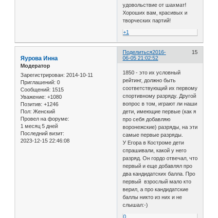
удовольствие от шахмат!
Хороших вам, красивых и
творческих партий!
+1
Поделиться
2016-
15
Яурова Инна
06-05 21:02:52
Модератор
1850 - это их условный
Зарегистрирован
: 2014-10-11
рейтинг, должно быть
Приглашений:
0
соответствующий их первому
Сообщений:
1515
спортивному разряду. Другой
Уважение:
+1080
вопрос в том, играют ли наши
Позитив:
+1246
дети, имеющие первые (как я
Пол:
Женский
Провел на форуме:
про себя добавляю
1 месяц 5 дней
воронежские) разряды, на эти
Последний визит:
самые первые разряды.
2023-12-15 22:46:08
У Егора в Костроме дети
спрашивали, какой у него
разряд. Он гордо отвечал, что
первый и еще добавлял про
два кандидатских балла. Про
первый взрослый мало кто
верил, а про кандидатские
баллы никто из них и не
слышал:-)
0