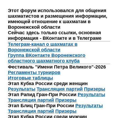
Этот форум использовался для общения
шахматистов и размещения информации,
имеющей отношение к шахматам в
Воронежской области
Сейчас здесь только ссылки, основная
информация - ВКонтакте и в Телеграме
Телеграм-канал о шахматах в
Воронежской области
Группа ВКонтакте Воронежского
областного шахматного клуба
Фестиваль "Имени Петра Великого"-2026
Регламенты турниров
Итоговые таблицы
Этап Кубка России среди женщин
Результаты
Трансляция партий
Призеры
Этап Рапид Гран-При России
Результаты
Трансляция партий
Призеры
Этап Блиц Гран-При России
Результаты
Трансляция партий
Призеры
Этап Кубка России среди мужчин