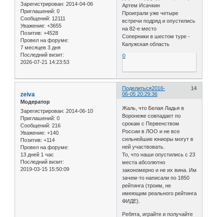
Зарегистрирован
: 2014-04-06
Артем Исачкин
Приглашений:
0
Проиграли уже четыре
Сообщений:
12111
встречи подряд и опустились
Уважение:
+3655
на 82-е место
Позитив:
+4528
Соперники в шестом туре -
Провел на форуме:
Калужская область
7 месяцев 3 дня
Последний визит:
0
2026-07-21 14:23:53
Поделиться
2016-
14
zeiva
06-05 20:29:36
Модератор
Жаль, что Белая Ладья в
Зарегистрирован
: 2014-06-10
Воронеже совпадает по
Приглашений:
0
срокам с Первенством
Сообщений:
216
России в ЛОО и не все
Уважение:
+140
сильнейшие юниоры могут в
Позитив:
+114
ней участвовать.
Провел на форуме:
13 дней 1 час
То, что наши опустились с 23
Последний визит:
места абсолютно
2019-03-15 15:50:09
закономерно и не их вина. Им
зачем-то написали по 1850
рейтинга (троим, не
имеющим реального рейтинга
ФИДЕ).
Ребята, играйте и получайте