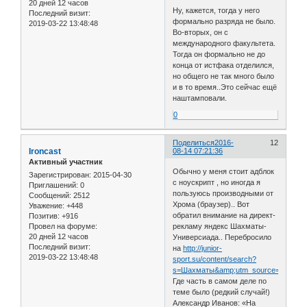
20 дней 12 часов
Ну, кажется, тогда у него
Последний визит:
формально разряда не было.
2019-03-22 13:48:48
Во-вторых, он с
международного факультета.
Тогда он формально не до
конца от истфака отделился,
но общего не так много было
и в то время..Это сейчас ещё
наштамповали.
0
Поделиться
2016-
12
Ironcast
08-14 07:21:36
Активный участник
Обычно у меня стоит адблок
Зарегистрирован
: 2015-04-30
с ноускрипт , но иногда я
Приглашений:
0
пользуюсь производными от
Сообщений:
2512
Хрома (браузер).. Вот
Уважение:
+448
обратил внимание на директ-
Позитив:
+916
рекламу яндекс Шахматы-
Провел на форуме:
20 дней 12 часов
Универсиада.. Перебросило
Последний визит:
на
http://junior-
2019-03-22 13:48:48
sport.su/content/search?
s=Шахматы&amp;utm_source=YD_S&am
Где часть в самом деле по
теме было (редкий случай!)
Александр Иванов: «На