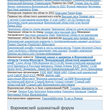
Апрельский Воронеж
Универсиада
Первенство ОШК
Турнир Эло до 2000
Финал чемпионата Воронежской области-2021
Второй дивизион
Ветераны
Быстрые шахматы
Блиц
Юниорские первенства области-2021
Классика
Рапид
Блиц
Первенство областного шахматного клуба
Высшая лига
Первая лига
V летняя Спартакиада молодёжи, II этап (ЦФО) 18-23
Первенство
Воронежа среди школьников
Воронежский областной этап Белой
Ладьи-2021
Чемпионат области среди женщин
Чемпионат области среди ветеранов
Чемпионат области по блицу
первая лига
высшая лига
Мемориал
Загоровского
быстрые шахматы
блиц
Чемпионат области по шахматам
Чемпионат области по быстрым шахматам
высшая лига
первая лига
Воронежская шахматная команда (с подтверждёнными никами) на lichess
Проект Патиум (PostOrion) ВКонтакте
Воронежский онлайн-турнир в честь начала весны
Турнир Voronezh Chess
Team на lichess к Международному дню шахмат
Онлайн-чемпионат
Европы на chess.com
Полная информация
Шахматные новости:
Telegram-канал о шахматах в Воронежской
области
Группа ВКонтакте "Воронежский областной шахматный
клуб"
Спорт-Игрок
РИА Воронеж
ЦСП СК ВО
Борисоглебский шахматный
клуб
Шахматы в Россоши
Шахматы. Новая Усмань
Клуб "Дебют" СОШ
№101
Клуб "Эндшпиль" Лицея №4
Нововоронежский ДДТ
Труд-Черноземье
Шахматные организации:
FIDE
ФШР
МШФ ЦФО
Областной шахматный
клуб
СШОР №13
ICCF
РАЗШ:
форум
сайт
Шахсекция ВКонтакте
"Воронеж шахматный" на БВФ
Воронежский
исторический форум
Cтарый форум (только чтение)
Старый сайт
областной ШФ
Старый сайт Воронежского фестиваля
Воронежская область в базе соревнований РШФ:
Турниры
Шахматисты
Соседи:
Липецк
Елец
Белгород
Алексеевка
Урюпинск
Балашов
Тамбов
Мичуринск
Курск
Железногорск
Альтернативно одаренные:
Раецкий&Беляев
Те же и Яриков
Воронежский шахматный форум