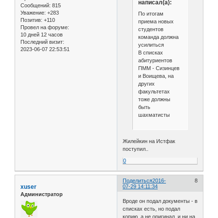
написал(а):
Сообщений:
815
Уважение:
+283
По итогам
Позитив:
+110
приема новых
Провел на форуме:
студентов
10 дней 12 часов
команда должна
Последний визит:
усилиться
2023-06-07 22:53:51
В списках
абитуриентов
ПММ - Сизинцев
и Воищева, на
других
факультетах
тоже должны
быть
шахматисты
Жилейкин на Истфак
поступил..
0
Поделиться
2016-
8
xuser
07-29 14:11:34
Администратор
Вроде он подал документы - в
списках есть, но подал
копию, а не оригинал, и ни на