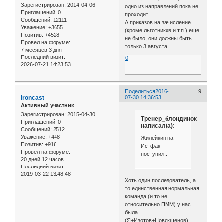
Зарегистрирован
: 2014-04-06
одно из направлений пока не
Приглашений:
0
проходит
Сообщений:
12111
А приказов на зачисление
Уважение:
+3655
(кроме льготников и т.п.) еще
Позитив:
+4528
не было, они должны быть
Провел на форуме:
только 3 августа
7 месяцев 3 дня
Последний визит:
0
2026-07-21 14:23:53
Поделиться
2016-
9
Ironcast
07-30 14:36:53
Активный участник
Зарегистрирован
: 2015-04-30
Тренер_блондинок
Приглашений:
0
написал(а):
Сообщений:
2512
Уважение:
+448
Жилейкин на
Позитив:
+916
Истфак
Провел на форуме:
поступил..
20 дней 12 часов
Последний визит:
2019-03-22 13:48:48
Хоть один последователь, а
то единственная нормальная
команда (и то не
относительно ПММ) у нас
была
(Я+Изотов+Новокщенов).