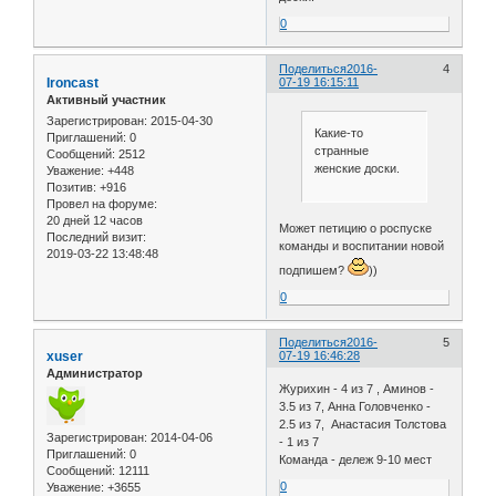
0
Поделиться
2016-
4
Ironcast
07-19 16:15:11
Активный участник
Зарегистрирован
: 2015-04-30
Какие-то
Приглашений:
0
странные
Сообщений:
2512
женские доски.
Уважение:
+448
Позитив:
+916
Провел на форуме:
20 дней 12 часов
Может петицию о роспуске
Последний визит:
команды и воспитании новой
2019-03-22 13:48:48
подпишем?
))
0
Поделиться
2016-
5
xuser
07-19 16:46:28
Администратор
Журихин - 4 из 7 , Аминов -
3.5 из 7, Анна Головченко -
2.5 из 7, Анастасия Толстова
Зарегистрирован
: 2014-04-06
- 1 из 7
Приглашений:
0
Команда - дележ 9-10 мест
Сообщений:
12111
0
Уважение:
+3655