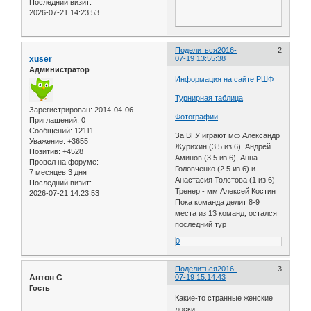
Последний визит:
2026-07-21 14:23:53
Поделиться
2016-
2
xuser
07-19 13:55:38
Администратор
Информация на сайте РШФ
Турнирная таблица
Зарегистрирован
: 2014-04-06
Фотографии
Приглашений:
0
Сообщений:
12111
За ВГУ играют мф Александр
Уважение:
+3655
Журихин (3.5 из 6), Андрей
Позитив:
+4528
Аминов (3.5 из 6), Анна
Провел на форуме:
Головченко (2.5 из 6) и
7 месяцев 3 дня
Анастасия Толстова (1 из 6)
Последний визит:
Тренер - мм Алексей Костин
2026-07-21 14:23:53
Пока команда делит 8-9
места из 13 команд, остался
последний тур
0
Поделиться
2016-
3
Антон С
07-19 15:14:43
Гость
Какие-то странные женские
доски.