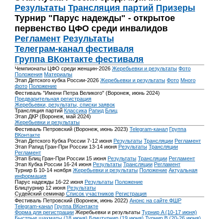
Результаты
Трансляция партий
Призеры
Турнир "Парус надежды" - открытое
первенство ЦФО среди инвалидов
Регламент
Результаты
Телеграм-канал фестиваля
Группа ВКонтакте фестиваля
Чемпионаты ЦФО среди женщин-2026
Жеребьевки и результаты
Фото
Положения
Материалы
Этап Детского кубка России-2026
Жеребьевки и результаты
Фото
Много
фото
Положение
Фестиваль "Имени Петра Великого" (Воронеж, июнь 2024)
Предварительная регистрация
Жеребьевки, результаты, списки заявок
Трансляция партий
Классика
Рапид
Блиц
Этап ДКР (Воронеж, май 2024)
Жеребьевки и результаты
Фестиваль Петровский (Воронеж, июнь 2023)
Telegram-канал
Группа
ВКонтакте
Этап Детского Кубка России 7-12 июня
Результаты
Трансляции
Регламент
Этап Рапид Гран-При России 13-14 июня
Результаты
Трансляции
Регламент
Этап Блиц Гран-При России 15 июня
Результаты
Трансляции
Регламент
Этап Кубка России 16-24 июня
Результаты
Трансляции
Регламент
Турнир Б 10-14 ноября
Жеребьевки и результаты
Положение
Актуальная
информация
Парус надежды 16-22 июня
Результаты
Положение
Блицтурнир 12 июня
Результаты
Судейский семинар
Список участников
Регистрация
Фестиваль Петровский (Воронеж, июнь 2022)
Анонс на сайте ФШР
Telegram-канал
Группа ВКонтакте
Форма для регистрации
Жеребьевки и результаты
Турнир A (10-17 июня)
Быстрые шахматы (18 июня)
Блицтурнир (19 июня)
Турнир B (20-26 июня)