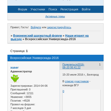
Форум
Участники
Поиск
Регистрация
Войти
Активные темы
Привет, Гость!
Войдите
или
зарегистрируйтесь
.
»
Воронежский шахматный форум
»
Наши играют на
выезде
»
Всероссийская Универсиада-2016
Страница:
1
Всероссийская Универсиада-2016
Поделиться
2016-
1
xuser
06-20 06:41:22
Администратор
15-20 июля 2016 г., Белгород
В
списке участников
-
команда ВГУ
Зарегистрирован
: 2014-04-06
Приглашений:
0
0
Сообщений:
12111
Уважение:
+3655
Позитив:
+4528
Провел на форуме:
7 месяцев 3 дня