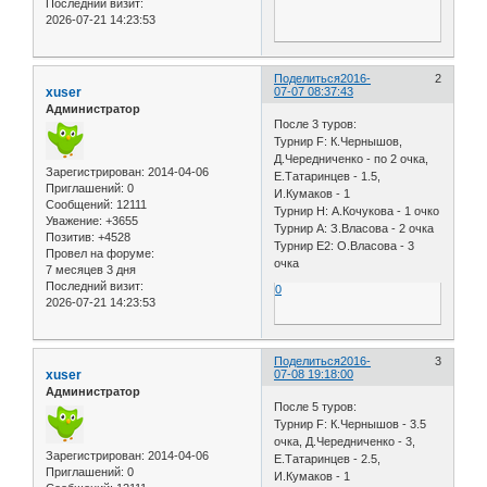
Последний визит:
2026-07-21 14:23:53
Поделиться
2016-
2
xuser
07-07 08:37:43
Администратор
После 3 туров:
Турнир F: К.Чернышов,
Д.Чередниченко - по 2 очка,
Зарегистрирован
: 2014-04-06
Е.Татаринцев - 1.5,
Приглашений:
0
И.Кумаков - 1
Сообщений:
12111
Турнир H: А.Кочукова - 1 очко
Уважение:
+3655
Турнир А: З.Власова - 2 очка
Позитив:
+4528
Турнир E2: О.Власова - 3
Провел на форуме:
очка
7 месяцев 3 дня
Последний визит:
0
2026-07-21 14:23:53
Поделиться
2016-
3
xuser
07-08 19:18:00
Администратор
После 5 туров:
Турнир F: К.Чернышов - 3.5
очка, Д.Чередниченко - 3,
Зарегистрирован
: 2014-04-06
Е.Татаринцев - 2.5,
Приглашений:
0
И.Кумаков - 1