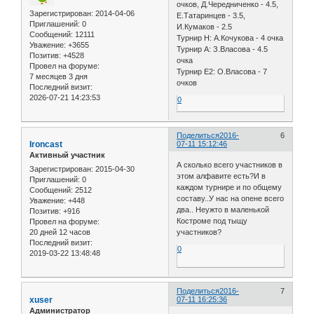
очков, Д.Чередниченко - 4.5,
Зарегистрирован
: 2014-04-06
Е.Татаринцев - 3.5,
Приглашений:
0
И.Кумаков - 2.5
Сообщений:
12111
Турнир H: А.Кочукова - 4 очка
Уважение:
+3655
Турнир А: З.Власова - 4.5
Позитив:
+4528
очка
Провел на форуме:
Турнир E2: О.Власова - 7
7 месяцев 3 дня
очков
Последний визит:
2026-07-21 14:23:53
0
Поделиться
2016-
6
Ironcast
07-11 15:12:46
Активный участник
А сколько всего участников в
Зарегистрирован
: 2015-04-30
этом алфавите есть?И в
Приглашений:
0
каждом турнире и по общему
Сообщений:
2512
составу..У нас на опене всего
Уважение:
+448
два.. Неужто в маленькой
Позитив:
+916
Костроме под тыщу
Провел на форуме:
20 дней 12 часов
участников?
Последний визит:
0
2019-03-22 13:48:48
Поделиться
2016-
7
xuser
07-11 16:25:36
Администратор