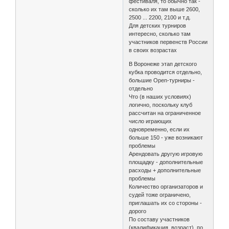
фестиваля, то обычно так -
сколько их там выше 2600,
2500 ... 2200, 2100 и т.д.
Для детских турниров
интересно, сколько там
участников первенств России
в своих возрастах
В Воронеже этап детского
кубка проводится отдельно,
большие Open-турниры -
отдельно
Что (в наших условиях)
логично, поскольку клуб
рассчитан на ограниченное
число играющих
одновременно, если их
больше 150 - уже возникают
проблемы
Арендовать другую игровую
площадку - дополнительные
расходы + дополнительные
проблемы
Количество организаторов и
судей тоже ограничено,
приглашать их со стороны -
дорого
По составу участников
(квалификация, возраст), по