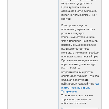
их целям и т.д. детские и
Open-турниры сильно
отличаются, объединение их
имеет не только плюсы, но и
минусы
В Костроме, судя по
положению, играют на трех
разных площадках
Взносы существенно ниже,
чем в Воронеже, но и размер
призов меньше в несколько
раз и количество тоже
меньше, в положении вообще
прописан только первый приз
Про наличие международных
норм, понятно, речи не идет
Все от 2500 до
безрейтинговых играют в
одном Open-турнире - отсюда
большая вероятность
рейтинговых качелей типа
как
в этом турнире у Егора
Татаринцева
То есть массовость - это
хорошо, но она имеет и
побочные эффекты