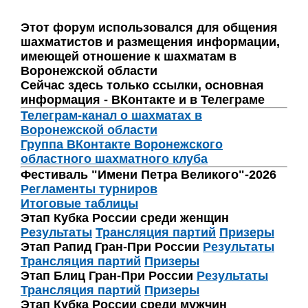
Этот форум использовался для общения
шахматистов и размещения информации,
имеющей отношение к шахматам в
Воронежской области
Сейчас здесь только ссылки, основная
информация - ВКонтакте и в Телеграме
Телеграм-канал о шахматах в
Воронежской области
Группа ВКонтакте Воронежского
областного шахматного клуба
Фестиваль "Имени Петра Великого"-2026
Регламенты турниров
Итоговые таблицы
Этап Кубка России среди женщин
Результаты
Трансляция партий
Призеры
Этап Рапид Гран-При России
Результаты
Трансляция партий
Призеры
Этап Блиц Гран-При России
Результаты
Трансляция партий
Призеры
Этап Кубка России среди мужчин