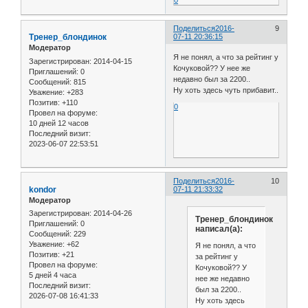
0
Поделиться
2016-
9
Тренер_блондинок
07-11 20:36:15
Модератор
Я не понял, а что за рейтинг у
Зарегистрирован
: 2014-04-15
Кочуковой?? У нее же
Приглашений:
0
недавно был за 2200..
Сообщений:
815
Ну хоть здесь чуть прибавит..
Уважение:
+283
Позитив:
+110
0
Провел на форуме:
10 дней 12 часов
Последний визит:
2023-06-07 22:53:51
Поделиться
2016-
10
kondor
07-11 21:33:32
Модератор
Зарегистрирован
: 2014-04-26
Тренер_блондинок
Приглашений:
0
написал(а):
Сообщений:
229
Уважение:
+62
Я не понял, а что
Позитив:
+21
за рейтинг у
Провел на форуме:
Кочуковой?? У
5 дней 4 часа
нее же недавно
Последний визит:
был за 2200..
2026-07-08 16:41:33
Ну хоть здесь