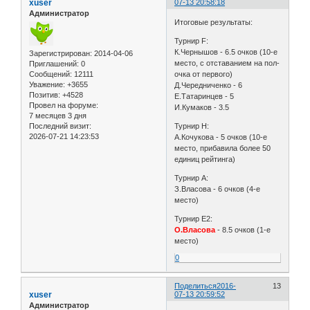
xuser
07-13 20:58:18
Администратор
Итоговые результаты:
Турнир F:
К.Чернышов - 6.5 очков (10-е
Зарегистрирован
: 2014-04-06
место, с отставанием на пол-
Приглашений:
0
Сообщений:
12111
очка от первого)
Уважение:
+3655
Д.Чередниченко - 6
Позитив:
+4528
Е.Татаринцев - 5
Провел на форуме:
И.Кумаков - 3.5
7 месяцев 3 дня
Последний визит:
Турнир H:
2026-07-21 14:23:53
А.Кочукова - 5 очков (10-е
место, прибавила более 50
единиц рейтинга)
Турнир А:
З.Власова - 6 очков (4-е
место)
Турнир E2:
О.Власова
- 8.5 очков (1-е
место)
0
Поделиться
2016-
13
xuser
07-13 20:59:52
Администратор