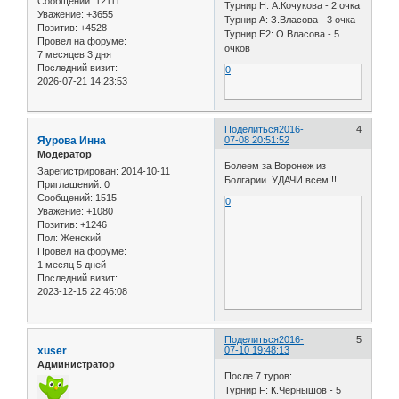
Сообщений:
12111
Турнир H: А.Кочукова - 2 очка
Уважение:
+3655
Турнир А: З.Власова - 3 очка
Позитив:
+4528
Турнир E2: О.Власова - 5
Провел на форуме:
очков
7 месяцев 3 дня
Последний визит:
0
2026-07-21 14:23:53
Поделиться
2016-
4
Яурова Инна
07-08 20:51:52
Модератор
Болеем за Воронеж из
Зарегистрирован
: 2014-10-11
Болгарии. УДАЧИ всем!!!
Приглашений:
0
Сообщений:
1515
0
Уважение:
+1080
Позитив:
+1246
Пол:
Женский
Провел на форуме:
1 месяц 5 дней
Последний визит:
2023-12-15 22:46:08
Поделиться
2016-
5
xuser
07-10 19:48:13
Администратор
После 7 туров:
Турнир F: К.Чернышов - 5