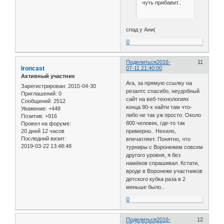
чуть прибавит..
спад у Ани(
0
Поделиться
2016-
11
Ironcast
07-11 21:40:00
Активный участник
Ага, за прямую ссылку на
Зарегистрирован
: 2015-04-30
резалтс спасибо, неудобный
Приглашений:
0
сайт на веб-технологиях
Сообщений:
2512
конца 90-х найти там что-
Уважение:
+448
либо не так уж просто. Около
Позитив:
+916
800 человек, где-то так
Провел на форуме:
20 дней 12 часов
примерно.. Нехило,
Последний визит:
впечатляет. Понятно, что
2019-03-22 13:48:48
турниры с Воронежем совсем
другого уровня, я без
намёков спрашивал. Кстати,
вроде в Воронеже участников
детского кубка раза в 2
меньше было..
0
Поделиться
2016-
12