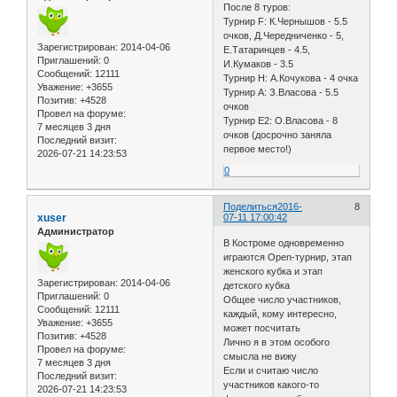
После 8 туров:
Турнир F: К.Чернышов - 5.5
очков, Д.Чередниченко - 5,
Зарегистрирован
: 2014-04-06
Е.Татаринцев - 4.5,
Приглашений:
0
И.Кумаков - 3.5
Сообщений:
12111
Турнир H: А.Кочукова - 4 очка
Уважение:
+3655
Турнир А: З.Власова - 5.5
Позитив:
+4528
очков
Провел на форуме:
Турнир E2: О.Власова - 8
7 месяцев 3 дня
очков (досрочно заняла
Последний визит:
первое место!)
2026-07-21 14:23:53
0
Поделиться
2016-
8
xuser
07-11 17:00:42
Администратор
В Костроме одновременно
играются Open-турнир, этап
женского кубка и этап
Зарегистрирован
: 2014-04-06
детского кубка
Приглашений:
0
Общее число участников,
Сообщений:
12111
каждый, кому интересно,
Уважение:
+3655
может посчитать
Позитив:
+4528
Лично я в этом особого
Провел на форуме:
смысла не вижу
7 месяцев 3 дня
Если и считаю число
Последний визит:
участников какого-то
2026-07-21 14:23:53