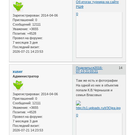
Об итогах турнира на сайте
РШФ
0
Зарегистрирован
: 2014-04-06
Приглашений:
0
Сообщений:
12111
Уважение:
+3655
Позитив:
+4528
Провел на форуме:
7 месяцев 3 дня
Последний визит:
2026-07-21 14:23:53
Поделиться
2016-
14
xuser
07-13 21:03:21
Администратор
Там же есть и фотографии
На одной из них в объектив
попали К.В.Чернышов и
Зарегистрирован
: 2014-04-06
семья Власовых
Приглашений:
0
Сообщений:
12111
Уважение:
+3655
Позитив:
+4528
0
Провел на форуме:
7 месяцев 3 дня
Последний визит:
2026-07-21 14:23:53