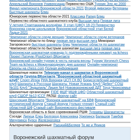
Апрельский Воронеж
Универсиада
Первенство ОШК
Турнир Эло до 2000
Финал чемпионата Воронежской области-2021
Второй дивизион
Ветераны
Быстрые шахматы
Блиц
Юниорские первенства области-2021
Классика
Рапид
Блиц
Первенство областного шахматного клуба
Высшая лига
Первая лига
V летняя Спартакиада молодёжи, II этап (ЦФО) 18-23
Первенство
Воронежа среди школьников
Воронежский областной этап Белой
Ладьи-2021
Чемпионат области среди женщин
Чемпионат области среди ветеранов
Чемпионат области по блицу
первая лига
высшая лига
Мемориал
Загоровского
быстрые шахматы
блиц
Чемпионат области по шахматам
Чемпионат области по быстрым шахматам
высшая лига
первая лига
Воронежская шахматная команда (с подтверждёнными никами) на lichess
Проект Патиум (PostOrion) ВКонтакте
Воронежский онлайн-турнир в честь начала весны
Турнир Voronezh Chess
Team на lichess к Международному дню шахмат
Онлайн-чемпионат
Европы на chess.com
Полная информация
Шахматные новости:
Telegram-канал о шахматах в Воронежской
области
Группа ВКонтакте "Воронежский областной шахматный
клуб"
Спорт-Игрок
РИА Воронеж
ЦСП СК ВО
Борисоглебский шахматный
клуб
Шахматы в Россоши
Шахматы. Новая Усмань
Клуб "Дебют" СОШ
№101
Клуб "Эндшпиль" Лицея №4
Нововоронежский ДДТ
Труд-Черноземье
Шахматные организации:
FIDE
ФШР
МШФ ЦФО
Областной шахматный
клуб
СШОР №13
ICCF
РАЗШ:
форум
сайт
Шахсекция ВКонтакте
"Воронеж шахматный" на БВФ
Воронежский
исторический форум
Cтарый форум (только чтение)
Старый сайт
областной ШФ
Старый сайт Воронежского фестиваля
Воронежская область в базе соревнований РШФ:
Турниры
Шахматисты
Соседи:
Липецк
Елец
Белгород
Алексеевка
Урюпинск
Балашов
Тамбов
Мичуринск
Курск
Железногорск
Альтернативно одаренные:
Раецкий&Беляев
Те же и Яриков
Воронежский шахматный форум