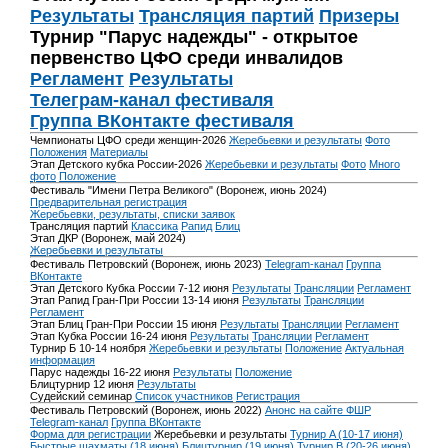
Результаты
Трансляция партий
Призеры
Турнир "Парус надежды" - открытое
первенство ЦФО среди инвалидов
Регламент
Результаты
Телеграм-канал фестиваля
Группа ВКонтакте фестиваля
Чемпионаты ЦФО среди женщин-2026
Жеребьевки и результаты
Фото
Положения
Материалы
Этап Детского кубка России-2026
Жеребьевки и результаты
Фото
Много
фото
Положение
Фестиваль "Имени Петра Великого" (Воронеж, июнь 2024)
Предварительная регистрация
Жеребьевки, результаты, списки заявок
Трансляция партий
Классика
Рапид
Блиц
Этап ДКР (Воронеж, май 2024)
Жеребьевки и результаты
Фестиваль Петровский (Воронеж, июнь 2023)
Telegram-канал
Группа
ВКонтакте
Этап Детского Кубка России 7-12 июня
Результаты
Трансляции
Регламент
Этап Рапид Гран-При России 13-14 июня
Результаты
Трансляции
Регламент
Этап Блиц Гран-При России 15 июня
Результаты
Трансляции
Регламент
Этап Кубка России 16-24 июня
Результаты
Трансляции
Регламент
Турнир Б 10-14 ноября
Жеребьевки и результаты
Положение
Актуальная
информация
Парус надежды 16-22 июня
Результаты
Положение
Блицтурнир 12 июня
Результаты
Судейский семинар
Список участников
Регистрация
Фестиваль Петровский (Воронеж, июнь 2022)
Анонс на сайте ФШР
Telegram-канал
Группа ВКонтакте
Форма для регистрации
Жеребьевки и результаты
Турнир A (10-17 июня)
Быстрые шахматы (18 июня)
Блицтурнир (19 июня)
Турнир B (20-26 июня)