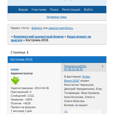
Форум
Участники
Поиск
Регистрация
Войти
Активные темы
Привет, Гость!
Войдите
или
зарегистрируйтесь
.
»
Воронежский шахматный форум
»
Наши играют на
выезде
»
Кострома-2016
Страница:
1
Кострома-2016
Поделиться
2016-
1
xuser
07-05 21:26:30
Администратор
В фестивале
"Кубок
Волги-2016"
играют
Константин Чернышов,
Зарегистрирован
: 2014-04-06
Дмитрий Чередниченко, Егор
Приглашений:
0
Татаринцев, Иван Кумаков,
Сообщений:
12111
Анна Кочукова, Злата и
Уважение:
+3655
Олеся Власовы
Позитив:
+4528
Болеем за наших!
Провел на форуме:
7 месяцев 3 дня
+1