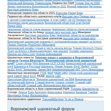
Апрельский Воронеж
Универсиада
Первенство ОШК
Турнир Эло до 2000
Финал чемпионата Воронежской области-2021
Второй дивизион
Ветераны
Быстрые шахматы
Блиц
Юниорские первенства области-2021
Классика
Рапид
Блиц
Первенство областного шахматного клуба
Высшая лига
Первая лига
V летняя Спартакиада молодёжи, II этап (ЦФО) 18-23
Первенство
Воронежа среди школьников
Воронежский областной этап Белой
Ладьи-2021
Чемпионат области среди женщин
Чемпионат области среди ветеранов
Чемпионат области по блицу
первая лига
высшая лига
Мемориал
Загоровского
быстрые шахматы
блиц
Чемпионат области по шахматам
Чемпионат области по быстрым шахматам
высшая лига
первая лига
Воронежская шахматная команда (с подтверждёнными никами) на lichess
Проект Патиум (PostOrion) ВКонтакте
Воронежский онлайн-турнир в честь начала весны
Турнир Voronezh Chess
Team на lichess к Международному дню шахмат
Онлайн-чемпионат
Европы на chess.com
Полная информация
Шахматные новости:
Telegram-канал о шахматах в Воронежской
области
Группа ВКонтакте "Воронежский областной шахматный
клуб"
Спорт-Игрок
РИА Воронеж
ЦСП СК ВО
Борисоглебский шахматный
клуб
Шахматы в Россоши
Шахматы. Новая Усмань
Клуб "Дебют" СОШ
№101
Клуб "Эндшпиль" Лицея №4
Нововоронежский ДДТ
Труд-Черноземье
Шахматные организации:
FIDE
ФШР
МШФ ЦФО
Областной шахматный
клуб
СШОР №13
ICCF
РАЗШ:
форум
сайт
Шахсекция ВКонтакте
"Воронеж шахматный" на БВФ
Воронежский
исторический форум
Cтарый форум (только чтение)
Старый сайт
областной ШФ
Старый сайт Воронежского фестиваля
Воронежская область в базе соревнований РШФ:
Турниры
Шахматисты
Соседи:
Липецк
Елец
Белгород
Алексеевка
Урюпинск
Балашов
Тамбов
Мичуринск
Курск
Железногорск
Альтернативно одаренные:
Раецкий&Беляев
Те же и Яриков
Воронежский шахматный форум