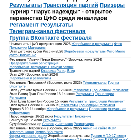
Результаты
Трансляция партий
Призеры
Турнир "Парус надежды" - открытое
первенство ЦФО среди инвалидов
Регламент
Результаты
Телеграм-канал фестиваля
Группа ВКонтакте фестиваля
Чемпионаты ЦФО среди женщин-2026
Жеребьевки и результаты
Фото
Положения
Материалы
Этап Детского кубка России-2026
Жеребьевки и результаты
Фото
Много
фото
Положение
Фестиваль "Имени Петра Великого" (Воронеж, июнь 2024)
Предварительная регистрация
Жеребьевки, результаты, списки заявок
Трансляция партий
Классика
Рапид
Блиц
Этап ДКР (Воронеж, май 2024)
Жеребьевки и результаты
Фестиваль Петровский (Воронеж, июнь 2023)
Telegram-канал
Группа
ВКонтакте
Этап Детского Кубка России 7-12 июня
Результаты
Трансляции
Регламент
Этап Рапид Гран-При России 13-14 июня
Результаты
Трансляции
Регламент
Этап Блиц Гран-При России 15 июня
Результаты
Трансляции
Регламент
Этап Кубка России 16-24 июня
Результаты
Трансляции
Регламент
Турнир Б 10-14 ноября
Жеребьевки и результаты
Положение
Актуальная
информация
Парус надежды 16-22 июня
Результаты
Положение
Блицтурнир 12 июня
Результаты
Судейский семинар
Список участников
Регистрация
Фестиваль Петровский (Воронеж, июнь 2022)
Анонс на сайте ФШР
Telegram-канал
Группа ВКонтакте
Форма для регистрации
Жеребьевки и результаты
Турнир A (10-17 июня)
Быстрые шахматы (18 июня)
Блицтурнир (19 июня)
Турнир B (20-26 июня)