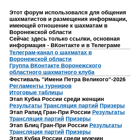
Этот форум использовался для общения
шахматистов и размещения информации,
имеющей отношение к шахматам в
Воронежской области
Сейчас здесь только ссылки, основная
информация - ВКонтакте и в Телеграме
Телеграм-канал о шахматах в
Воронежской области
Группа ВКонтакте Воронежского
областного шахматного клуба
Фестиваль "Имени Петра Великого"-2026
Регламенты турниров
Итоговые таблицы
Этап Кубка России среди женщин
Результаты
Трансляция партий
Призеры
Этап Рапид Гран-При России
Результаты
Трансляция партий
Призеры
Этап Блиц Гран-При России
Результаты
Трансляция партий
Призеры
Этап Кубка России среди мужчин