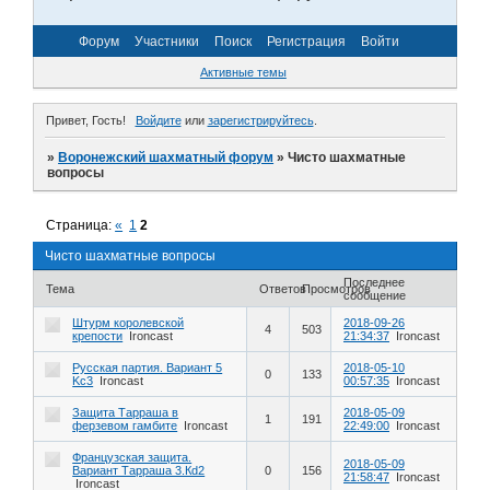
Форум
Участники
Поиск
Регистрация
Войти
Активные темы
Привет, Гость!
Войдите
или
зарегистрируйтесь
.
»
Воронежский шахматный форум
»
Чисто шахматные
вопросы
Страница:
«
1
2
Чисто шахматные вопросы
Последнее
Тема
Ответов
Просмотров
сообщение
Штурм королевской
2018-09-26
4
503
крепости
Ironcast
21:34:37
Ironcast
Русская партия. Вариант 5
2018-05-10
0
133
Kc3
Ironcast
00:57:35
Ironcast
Защита Тарраша в
2018-05-09
1
191
ферзевом гамбите
Ironcast
22:49:00
Ironcast
Французская защита.
2018-05-09
Вариант Тарраша 3.Кd2
0
156
21:58:47
Ironcast
Ironcast