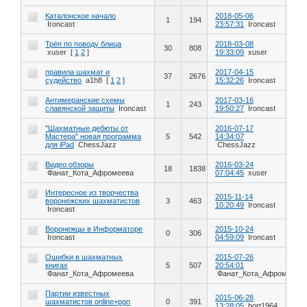
Каталонское начало
2018-05-06
1
194
Ironcast
23:57:31
Ironcast
Трёп по поводу блица
2018-03-08
30
808
xuser
[
1
2
]
19:33:09
xuser
правила шахмат и
2017-04-15
37
2676
судейство
a1h8
[
1
2
]
15:32:26
Ironcast
Антимеранские схемы
2017-03-16
1
243
славянской защиты
Ironcast
19:50:27
Ironcast
"Шахматные дебюты от
2016-07-17
Мастера" новая программа
5
542
14:34:07
для iPad
ChessJazz
ChessJazz
Видео обзоры
2016-03-24
18
1838
Фанат_Кота_Афромеева
07:04:45
xuser
Интересное из творчества
2015-11-14
воронежских шахматистов
3
463
10:20:49
Ironcast
Ironcast
Воронежцы в Информаторе
2015-10-24
0
306
Ironcast
04:59:09
Ironcast
Ошибки в шахматных
2015-07-26
книгах
5
507
20:54:01
Фанат_Кота_Афромеева
Фанат_Кота_Афромеева
Партии известных
2015-06-28
шахматистов online+pgn
0
391
13:28:05
bort1964