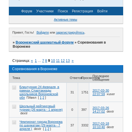
Форум
Участники
Поиск
Регистрация
Войти
Активные темы
Привет, Гость!
Войдите
или
зарегистрируйтесь
.
»
Воронежский шахматный форум
»
Соревнования в
Воронеже
Страница:
«
1
…
7
8
9
10
11
12
13
»
Соревнования в Воронеже
Последнее
Тема
Ответов
Просмотров
сообщение
Блицтурнир 24 февраля, в
рамках Спартакиады
2017-03-30
31
1751
школьников Воронежской
22:07:59
xuser
обл
ПАвел
[
1
2
]
Школьный рейтинговый
2017-03-26
турнир (26 марта - 1 апреля)
0
397
14:27:02
dextr
dextr
Чемпионат города Воронежа
2017-03-18
по шахматам (29 марта - 7
37
3332
10:10:40
dextr
апреля )
dextr
[
1
2
]