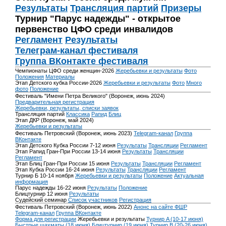
Результаты
Трансляция партий
Призеры
Турнир "Парус надежды" - открытое
первенство ЦФО среди инвалидов
Регламент
Результаты
Телеграм-канал фестиваля
Группа ВКонтакте фестиваля
Чемпионаты ЦФО среди женщин-2026
Жеребьевки и результаты
Фото
Положения
Материалы
Этап Детского кубка России-2026
Жеребьевки и результаты
Фото
Много
фото
Положение
Фестиваль "Имени Петра Великого" (Воронеж, июнь 2024)
Предварительная регистрация
Жеребьевки, результаты, списки заявок
Трансляция партий
Классика
Рапид
Блиц
Этап ДКР (Воронеж, май 2024)
Жеребьевки и результаты
Фестиваль Петровский (Воронеж, июнь 2023)
Telegram-канал
Группа
ВКонтакте
Этап Детского Кубка России 7-12 июня
Результаты
Трансляции
Регламент
Этап Рапид Гран-При России 13-14 июня
Результаты
Трансляции
Регламент
Этап Блиц Гран-При России 15 июня
Результаты
Трансляции
Регламент
Этап Кубка России 16-24 июня
Результаты
Трансляции
Регламент
Турнир Б 10-14 ноября
Жеребьевки и результаты
Положение
Актуальная
информация
Парус надежды 16-22 июня
Результаты
Положение
Блицтурнир 12 июня
Результаты
Судейский семинар
Список участников
Регистрация
Фестиваль Петровский (Воронеж, июнь 2022)
Анонс на сайте ФШР
Telegram-канал
Группа ВКонтакте
Форма для регистрации
Жеребьевки и результаты
Турнир A (10-17 июня)
Быстрые шахматы (18 июня)
Блицтурнир (19 июня)
Турнир B (20-26 июня)