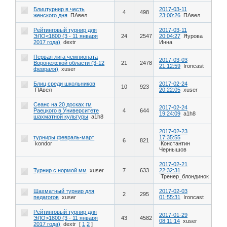
Блицтурнир в честь
2017-03-11
4
498
женского дня
ПАвел
23:00:26
ПАвел
Рейтинговый турнир для
2017-03-11
ЭЛО<1800 (3 - 11 января
24
2547
20:04:27
Яурова
2017 года)
dextr
Инна
Первая лига чемпионата
2017-03-03
Воронежской области (3-12
21
2478
21:12:59
Ironcast
февраля)
xuser
Блиц среди школьников
2017-02-24
10
923
ПАвел
20:22:05
xuser
Сеанс на 20 досках гм
2017-02-24
Раецкого в Университете
4
644
19:24:09
a1h8
шахматной культуры
a1h8
2017-02-23
турниры февраль-март
17:35:55
6
821
kondor
Константин
Чернышов
2017-02-21
Турнир с нормой мм
xuser
7
633
22:32:31
Тренер_блондинок
Шахматный турнир для
2017-02-03
2
295
педагогов
xuser
01:55:31
Ironcast
Рейтинговый турнир для
2017-01-29
ЭЛО>1800 (3 - 11 января
43
4582
08:11:14
xuser
2017 года)
dextr
[
1
2
]