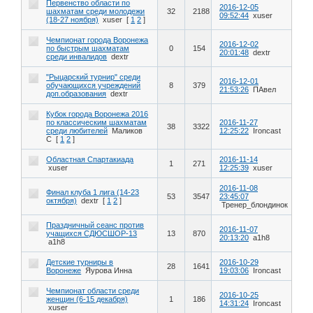
Первенство области по
2016-12-05
шахматам среди молодежи
32
2188
09:52:44
xuser
(18-27 ноября)
xuser
[
1
2
]
Чемпионат города Воронежа
2016-12-02
по быстрым шахматам
0
154
20:01:48
dextr
среди инвалидов
dextr
"Рыцарский турнир" среди
2016-12-01
обучающихся учреждений
8
379
21:53:26
ПАвел
доп.образования
dextr
Кубок города Воронежа 2016
по классическим шахматам
2016-11-27
38
3322
среди любителей
Маликов
12:25:22
Ironcast
С
[
1
2
]
Областная Спартакиада
2016-11-14
1
271
xuser
12:25:39
xuser
2016-11-08
Финал клуба 1 лига (14-23
53
3547
23:45:07
октября)
dextr
[
1
2
]
Тренер_блондинок
Праздничный сеанс против
2016-11-07
учащихся СДЮСШОР-13
13
870
20:13:20
a1h8
a1h8
Детские турниры в
2016-10-29
28
1641
Воронеже
Яурова Инна
19:03:06
Ironcast
Чемпионат области среди
2016-10-25
женщин (6-15 декабря)
1
186
14:31:24
Ironcast
xuser