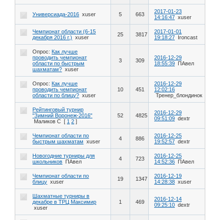
2017-01-23
Универсиада-2016
xuser
5
663
14:16:47
xuser
Чемпионат области (6-15
2017-01-01
25
3817
декабря 2016 г.)
xuser
19:18:27
Ironcast
Опрос:
Как лучше
проводить чемпионат
2016-12-29
3
309
области по быстрым
18:55:39
ПАвел
шахматам?
xuser
Опрос:
Как лучше
2016-12-29
проводить чемпионат
10
451
12:02:16
области по блицу?
xuser
Тренер_блондинок
Рейтинговый турнир
2016-12-29
"Зимний Воронеж-2016"
52
4825
09:51:09
dextr
Маликов С
[
1
2
]
Чемпионат области по
2016-12-25
4
886
быстрым шахматам
xuser
19:52:57
dextr
Новогодние турниры для
2016-12-25
4
723
школьников
ПАвел
14:52:36
ПАвел
Чемпионат области по
2016-12-19
19
1347
блицу
xuser
14:28:38
xuser
Шахматные турниры в
2016-12-14
декабре в ТРЦ Максимир
1
469
09:25:10
dextr
xuser