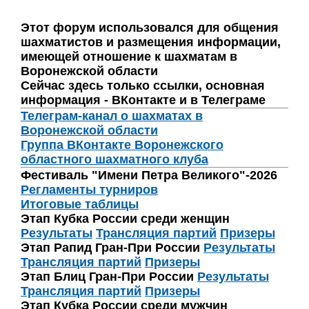
Этот форум использовался для общения
шахматистов и размещения информации,
имеющей отношение к шахматам в
Воронежской области
Сейчас здесь только ссылки, основная
информация - ВКонтакте и в Телеграме
Телеграм-канал о шахматах в
Воронежской области
Группа ВКонтакте Воронежского
областного шахматного клуба
Фестиваль "Имени Петра Великого"-2026
Регламенты турниров
Итоговые таблицы
Этап Кубка России среди женщин
Результаты
Трансляция партий
Призеры
Этап Рапид Гран-При России
Результаты
Трансляция партий
Призеры
Этап Блиц Гран-При России
Результаты
Трансляция партий
Призеры
Этап Кубка России среди мужчин