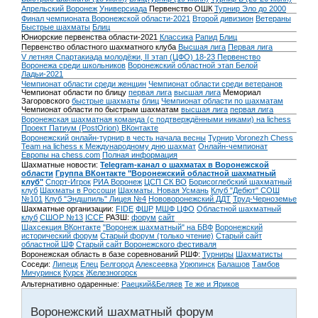
Апрельский Воронеж
Универсиада
Первенство ОШК
Турнир Эло до 2000
Финал чемпионата Воронежской области-2021
Второй дивизион
Ветераны
Быстрые шахматы
Блиц
Юниорские первенства области-2021
Классика
Рапид
Блиц
Первенство областного шахматного клуба
Высшая лига
Первая лига
V летняя Спартакиада молодёжи, II этап (ЦФО) 18-23
Первенство
Воронежа среди школьников
Воронежский областной этап Белой
Ладьи-2021
Чемпионат области среди женщин
Чемпионат области среди ветеранов
Чемпионат области по блицу
первая лига
высшая лига
Мемориал
Загоровского
быстрые шахматы
блиц
Чемпионат области по шахматам
Чемпионат области по быстрым шахматам
высшая лига
первая лига
Воронежская шахматная команда (с подтверждёнными никами) на lichess
Проект Патиум (PostOrion) ВКонтакте
Воронежский онлайн-турнир в честь начала весны
Турнир Voronezh Chess
Team на lichess к Международному дню шахмат
Онлайн-чемпионат
Европы на chess.com
Полная информация
Шахматные новости:
Telegram-канал о шахматах в Воронежской
области
Группа ВКонтакте "Воронежский областной шахматный
клуб"
Спорт-Игрок
РИА Воронеж
ЦСП СК ВО
Борисоглебский шахматный
клуб
Шахматы в Россоши
Шахматы. Новая Усмань
Клуб "Дебют" СОШ
№101
Клуб "Эндшпиль" Лицея №4
Нововоронежский ДДТ
Труд-Черноземье
Шахматные организации:
FIDE
ФШР
МШФ ЦФО
Областной шахматный
клуб
СШОР №13
ICCF
РАЗШ:
форум
сайт
Шахсекция ВКонтакте
"Воронеж шахматный" на БВФ
Воронежский
исторический форум
Cтарый форум (только чтение)
Старый сайт
областной ШФ
Старый сайт Воронежского фестиваля
Воронежская область в базе соревнований РШФ:
Турниры
Шахматисты
Соседи:
Липецк
Елец
Белгород
Алексеевка
Урюпинск
Балашов
Тамбов
Мичуринск
Курск
Железногорск
Альтернативно одаренные:
Раецкий&Беляев
Те же и Яриков
Воронежский шахматный форум