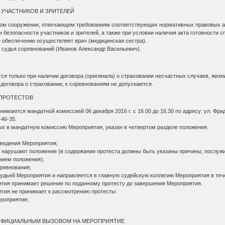
 УЧАСТНИКОВ И ЗРИТЕЛЕЙ
ном сооружении, отвечающем требованиям соответствующих нормативных правовых ак
 безопасности участников и зрителей, а также при условии наличия акта готовности 
 обеспечение осуществляет врач (медицинская сестра).
 судья соревнований (Иванов Александр Васильевич).
я только при наличии договора (оригинала) о страховании несчастных случаев, жизни
договора о страховании, к соревнованиям не допускаются.
И ПРОТЕСТОВ
имаются мандатной комиссией 06 декабря 2016 г. с 16.00 до 16.30 по адресу: ул. Фри
-46-35.
х в мандатную комиссию Мероприятия, указан в четвертом разделе положения.
оведения Мероприятия;
ые нарушают положение (в содержании протеста должны быть указаны причины, послуж
нием положения);
оревнования;
судьей Мероприятия и направляется в главную судейскую коллегию Мероприятия в теч
ятия принимает решение по поданному протесту до завершения Мероприятия.
ятия не принимает к рассмотрению протесты:
ероприятия;
ОФИЦИАЛЬНЫМ ВЫЗОВОМ НА МЕРОПРИЯТИЕ