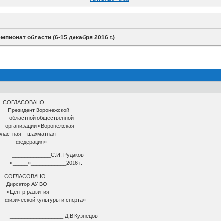
мпионат области (6-15 декабря 2016 г.)
АСОВАНО
езидент Воронежской
орта областной общественной
низации «Воронежская
ахматная
ция»
 _____________С.И. Рудаков
«_____»____________2016 г.
АСОВАНО
ктор АУ ВО
ентр развития
кой культуры и спорта»
_________________ Д.В.Кузнецов