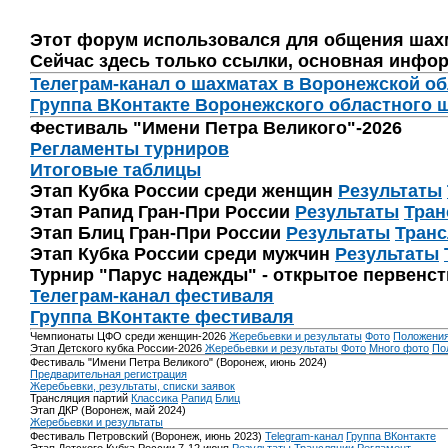
Этот форум использовался для общения шах
Сейчас здесь только ссылки, основная инфор
Телеграм-канал о шахматах в Воронежской о
Группа ВКонтакте Воронежского областного 
Фестиваль "Имени Петра Великого"-2026
Регламенты турниров
Итоговые таблицы
Этап Кубка России среди женщин
Результаты
Этап Рапид Гран-При России
Результаты
Тран
Этап Блиц Гран-При России
Результаты
Транс
Этап Кубка России среди мужчин
Результаты
Турнир "Парус надежды" - открытое первенс
Телеграм-канал фестиваля
Группа ВКонтакте фестиваля
Чемпионаты ЦФО среди женщин-2026
Жеребьевки и результаты
Фото
Положени
Этап Детского кубка России-2026
Жеребьевки и результаты
Фото
Много фото
По
Фестиваль "Имени Петра Великого" (Воронеж, июнь 2024)
Предварительная регистрация
Жеребьевки, результаты, списки заявок
Трансляция партий
Классика
Рапид
Блиц
Этап ДКР (Воронеж, май 2024)
Жеребьевки и результаты
Фестиваль Петровский (Воронеж, июнь 2023)
Telegram-канал
Группа ВКонтакте