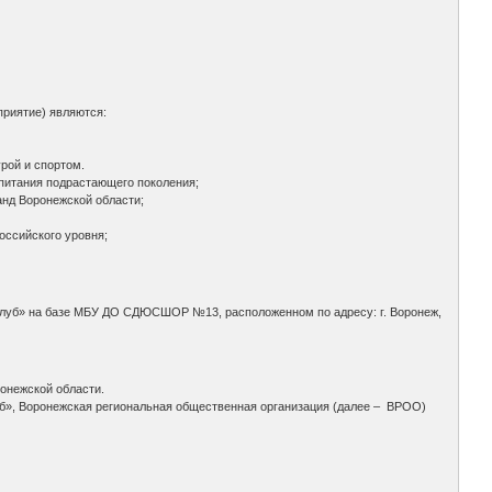
риятие) являются:
рой и спортом.
спитания подрастающего поколения;
нд Воронежской области;
оссийского уровня;
й клуб» на базе МБУ ДО СДЮСШОР №13, расположенном по адресу: г. Воронеж,
онежской области.
б», Воронежская региональная общественная организация (далее – ВРОО)