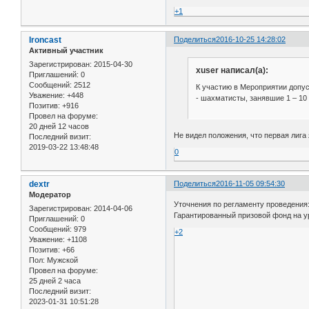
+1
Ironcast
Поделиться
2016-10-25 14:28:02
Активный участник
Зарегистрирован
: 2015-04-30
xuser написал(а):
Приглашений:
0
Сообщений:
2512
К участию в Мероприятии допу
Уважение:
+448
- шахматисты, занявшие 1 – 10
Позитив:
+916
Провел на форуме:
20 дней 12 часов
Не видел положения, что первая лиг
Последний визит:
2019-03-22 13:48:48
0
dextr
Поделиться
2016-11-05 09:54:30
Модератор
Уточнения по регламенту проведения: 
Зарегистрирован
: 2014-04-06
Гарантированный призовой фонд на ур
Приглашений:
0
Сообщений:
979
+2
Уважение:
+1108
Позитив:
+66
Пол:
Мужской
Провел на форуме:
25 дней 2 часа
Последний визит:
2023-01-31 10:51:28