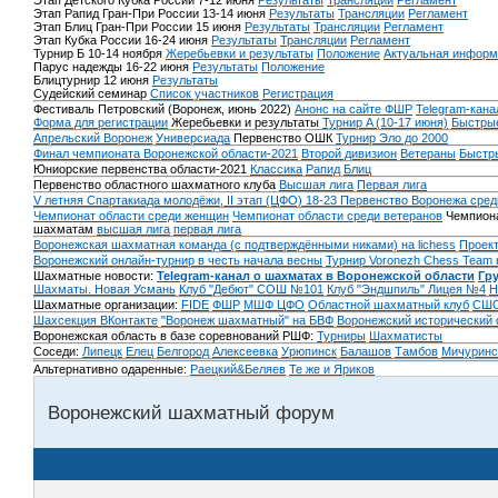
Этап Детского Кубка России 7-12 июня
Результаты
Трансляции
Регламент
Этап Рапид Гран-При России 13-14 июня
Результаты
Трансляции
Регламент
Этап Блиц Гран-При России 15 июня
Результаты
Трансляции
Регламент
Этап Кубка России 16-24 июня
Результаты
Трансляции
Регламент
Турнир Б 10-14 ноября
Жеребьевки и результаты
Положение
Актуальная информ
Парус надежды 16-22 июня
Результаты
Положение
Блицтурнир 12 июня
Результаты
Судейский семинар
Список участников
Регистрация
Фестиваль Петровский (Воронеж, июнь 2022)
Анонс на сайте ФШР
Telegram-кана
Форма для регистрации
Жеребьевки и результаты
Турнир A (10-17 июня)
Быстрые
Апрельский Воронеж
Универсиада
Первенство ОШК
Турнир Эло до 2000
Финал чемпионата Воронежской области-2021
Второй дивизион
Ветераны
Быстр
Юниорские первенства области-2021
Классика
Рапид
Блиц
Первенство областного шахматного клуба
Высшая лига
Первая лига
V летняя Спартакиада молодёжи, II этап (ЦФО) 18-23
Первенство Воронежа сред
Чемпионат области среди женщин
Чемпионат области среди ветеранов
Чемпиона
шахматам
высшая лига
первая лига
Воронежская шахматная команда (с подтверждёнными никами) на lichess
Проект
Воронежский онлайн-турнир в честь начала весны
Турнир Voronezh Chess Team 
Шахматные новости:
Telegram-канал о шахматах в Воронежской области
Гр
Шахматы. Новая Усмань
Клуб "Дебют" СОШ №101
Клуб "Эндшпиль" Лицея №4
Н
Шахматные организации:
FIDE
ФШР
МШФ ЦФО
Областной шахматный клуб
СШО
Шахсекция ВКонтакте
"Воронеж шахматный" на БВФ
Воронежский исторический
Воронежская область в базе соревнований РШФ:
Турниры
Шахматисты
Соседи:
Липецк
Елец
Белгород
Алексеевка
Урюпинск
Балашов
Тамбов
Мичуринс
Альтернативно одаренные:
Раецкий&Беляев
Те же и Яриков
Воронежский шахматный форум