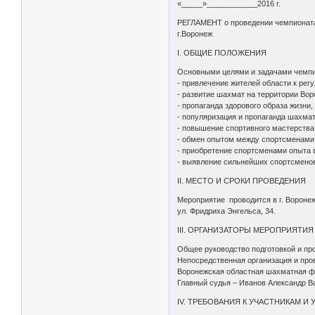
«_____»____________2016 г. «_
РЕГЛАМЕНТ о проведении чемпионата
г.Воронеж
I. ОБЩИЕ ПОЛОЖЕНИЯ
Основными целями и задачами чемпио
- привлечение жителей области к рег
- развитие шахмат на территории Вор
- пропаганда здорового образа жизни
- популяризация и пропаганда шахмат
- повышение спортивного мастерства
- обмен опытом между спортсменами, 
- приобретение спортсменами опыта 
- выявление сильнейших спортсменов
II. МЕСТО И СРОКИ ПРОВЕДЕНИЯ
Мероприятие проводится в г. Вороне
ул. Фридриха Энгельса, 34.
III. ОРГАНИЗАТОРЫ МЕРОПРИЯТИЯ
Общее руководство подготовкой и пр
Непосредственная организация и про
Воронежская областная шахматная фе
Главный судья – Иванов Александр В
IV. ТРЕБОВАНИЯ К УЧАСТНИКАМ И