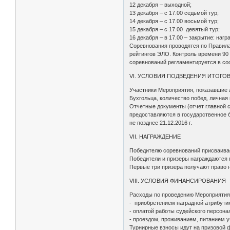
12 декабря – выходной;
13 декабря – с 17.00 седьмой тур;
14 декабря – с 17.00 восьмой тур;
15 декабря – с 17.00 девятый тур;
16 декабря – в 17.00 – закрытие: наг
Соревнования проводятся по Правила
рейтингов ЭЛО. Контроль времени 90 
соревнований регламентируется в со
VI. УСЛОВИЯ ПОДВЕДЕНИЯ ИТОГО
Участники Мероприятия, показавшие 
Бухгольца, количество побед, личная 
Отчетные документы (отчет главной с
предоставляются в государственное б
не позднее 21.12.2016 г.
VII. НАГРАЖДЕНИЕ
Победителю соревнований присваива
Победители и призеры награждаются 
Первые три призера получают право 
VIII. УСЛОВИЯ ФИНАНСИРОВАНИЯ
Расходы по проведению Мероприятия,
- приобретением наградной атрибутик
- оплатой работы судейского персон
- проездом, проживанием, питанием 
Турнирные взносы идут на призовой ф