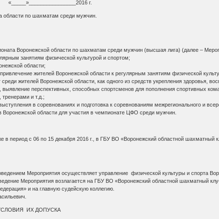
____»________________2016 г.
 области по шахматам среди мужчин.
ната Воронежской области по шахматам среди мужчин (высшая лига) (далее – Мероп
улярным занятиям физической культурой и спортом;
онежской области;
, привлечение жителей Воронежской области к регулярным занятиям физической культу
 среди жителей Воронежской области, как одного из средств укрепления здоровья, во
, выявление перспективных, способных спортсменов для пополнения спортивных кома
тренерами и т.д.;
выступления в соревнованиях и подготовка к соревнованиям межрегионального и всер
 Воронежской области для участия в чемпионате ЦФО среди мужчин.
же в период с 06 по 15 декабря 2016 г., в ГБУ ВО «Воронежский областной шахматны
оведением Мероприятия осуществляет управление физической культуры и спорта Вор
ведение Мероприятия возлагается на ГБУ ВО «Воронежский областной шахматный клу
дерация» и на главную судейскую коллегию.
асильевич.
 УСЛОВИЯ ИХ ДОПУСКА