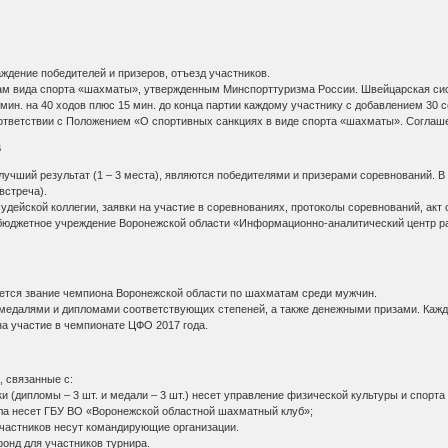
раждение победителей и призеров, отъезд участников.
м вида спорта «шахматы», утвержденным Минспорттуризма России. Швейцарская сис
мин. на 40 ходов плюс 15 мин. до конца партии каждому участнику с добавлением 30 с
ответствии с Положением «О спортивных санкциях в виде спорта «шахматы». Соглаше
В
лучший результат (1 – 3 места), являются победителями и призерами соревнований. 
встреча).
удейской коллегии, заявки на участие в соревнованиях, протоколы соревнований, акт
юджетное учреждение Воронежской области «Информационно-аналитический центр разви
ется звание чемпиона Воронежской области по шахматам среди мужчин.
медалями и дипломами соответствующих степеней, а также денежными призами. Кажды
на участие в чемпионате ЦФО 2017 года.
 связанные с:
и (дипломы – 3 шт. и медали – 3 шт.) несет управление физической культуры и спорта
ала несет ГБУ ВО «Воронежской областной шахматный клуб»;
участников несут командирующие организации.
онд для участников турнира.