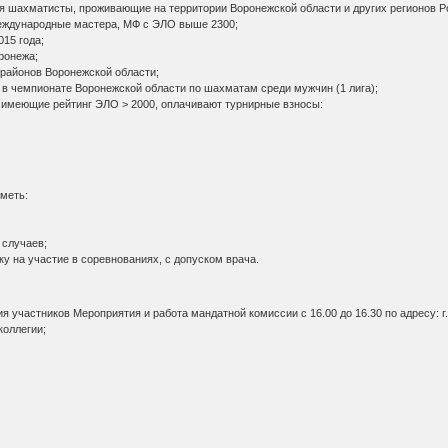
я шахматисты, проживающие на территории Воронежской области и других регионов Р
международные мастера, МФ с ЭЛО выше 2300;
015 года;
ронежа;
и районов Воронежской области;
 в чемпионате Воронежской области по шахматам среди мужчин (1 лига);
 имеющие рейтинг ЭЛО > 2000, оплачивают турнирные взносы:
меть:
 случаев;
 на участие в соревнованиях, с допуском врача.
ия участников Мероприятия и работа мандатной комиссии с 16.00 до 16.30 по адресу: г.
коллегии;