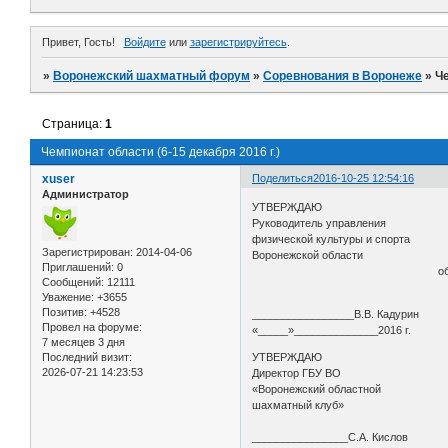
Привет, Гость!
Войдите
или
зарегистрируйтесь
.
»
Воронежский шахматный форум
»
Соревнования в Воронеже
»
Че
Страница:
1
Чемпионат области (6-15 декабря 2016 г.)
xuser
Поделиться
2016-10-25 12:54:16
Администратор
УТВЕРЖДАЮ СОГЛ
Руководитель управления Пр
физической культуры и сп
Зарегистрирован
: 2014-04-06
Воронежской области орга
Приглашений:
0
областная ш
Сообщений:
12111
федера
Уважение:
+3655
Позитив:
+4528
_________________В.В. Кадурин
Провел на форуме:
«_____»______________2016 г. 
7 месяцев 3 дня
Последний визит:
УТВЕРЖДАЮ СОГЛ
2026-07-21 14:23:53
Директор ГБУ ВО Дире
«Воронежский областной «Ц
шахматный клуб» физичес
________________С.А. Кислов _