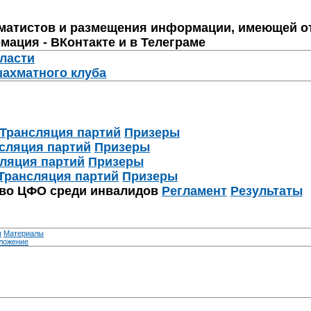
матистов и размещения информации, имеющей о
мация - ВКонтакте и в Телеграме
бласти
шахматного клуба
Трансляция партий
Призеры
сляция партий
Призеры
ляция партий
Призеры
Трансляция партий
Призеры
тво ЦФО среди инвалидов
Регламент
Результаты
я
Материалы
ложение