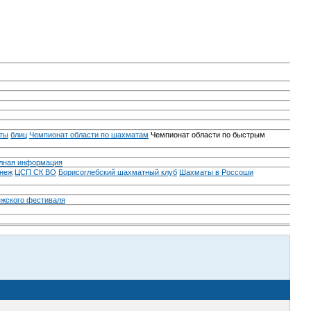
ты
блиц
Чемпионат области по шахматам
Чемпионат области по быстрым
лная информация
неж
ЦСП СК ВО
Борисоглебский шахматный клуб
Шахматы в Россоши
ежского фестиваля