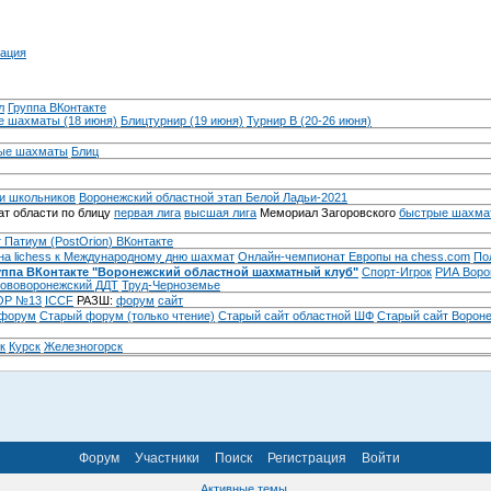
ация
л
Группа ВКонтакте
 шахматы (18 июня)
Блицтурнир (19 июня)
Турнир B (20-26 июня)
ые шахматы
Блиц
и школьников
Воронежский областной этап Белой Ладьи-2021
т области по блицу
первая лига
высшая лига
Мемориал Загоровского
быстрые шахма
 Патиум (PostOrion) ВКонтакте
на lichess к Международному дню шахмат
Онлайн-чемпионат Европы на chess.com
По
уппа ВКонтакте "Воронежский областной шахматный клуб"
Спорт-Игрок
РИА Воро
ововоронежский ДДТ
Труд-Черноземье
Р №13
ICCF
РАЗШ:
форум
сайт
 форум
Cтарый форум (только чтение)
Старый сайт областной ШФ
Старый сайт Ворон
к
Курск
Железногорск
Форум
Участники
Поиск
Регистрация
Войти
Активные темы