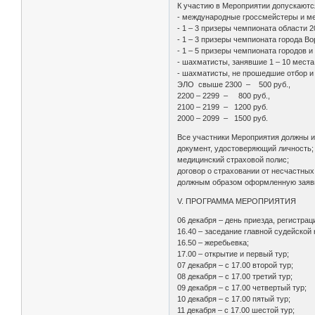
К участию в Мероприятии допускаютс
- международные гроссмейстеры и 
- 1 – 3 призеры чемпионата области 2
- 1 – 3 призеры чемпионата города Во
- 1 – 5 призеры чемпионата городов 
- шахматисты, занявшие 1 – 10 места
- шахматисты, не прошедшие отбор и
ЭЛО свыше 2300 – 500 руб.,
2200 – 2299 – 800 руб.,
2100 – 2199 – 1200 руб.
2000 – 2099 – 1500 руб.
Все участники Мероприятия должны и
документ, удостоверяющий личность;
медицинский страховой полис;
договор о страховании от несчастных
должным образом оформленную заявку
V. ПРОГРАММА МЕРОПРИЯТИЯ
06 декабря – день приезда, регистрац
16.40 – заседание главной судейской 
16.50 – жеребьевка;
17.00 – открытие и первый тур;
07 декабря – с 17.00 второй тур;
08 декабря – с 17.00 третий тур;
09 декабря – с 17.00 четвертый тур;
10 декабря – с 17.00 пятый тур;
11 декабря – с 17.00 шестой тур;