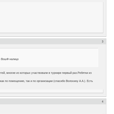
3
 и ВошФ налицо
тей, многие из которых участвовали в турнире первый раз.Ребятки из
 как по помещению, так и по организации (спасибо Волохину А.А.). Есть
4