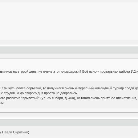
 явились на второй день, не очень это по-рыцарски? Всё ясно-- провальная работа ИД
 Если чуть более серьезно, то получился очень интересный командный турнир среди де
с трудом, а до второго дня просто не добрались.
ого развития "Крылатый" (ул. 25 января, д. 40а), оставил очень приятное впечатления,
ым.
у Павлу Сиротину)