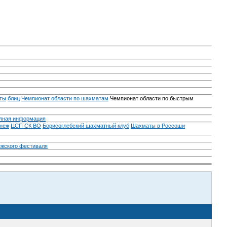
ты
блиц
Чемпионат области по шахматам
Чемпионат области по быстрым
лная информация
неж
ЦСП СК ВО
Борисоглебский шахматный клуб
Шахматы в Россоши
ежского фестиваля