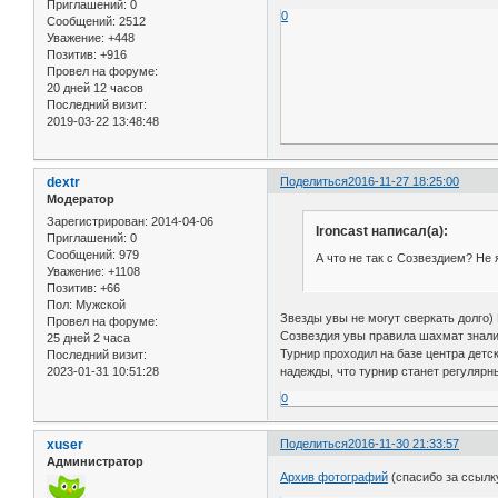
Приглашений:
0
0
Сообщений:
2512
Уважение:
+448
Позитив:
+916
Провел на форуме:
20 дней 12 часов
Последний визит:
2019-03-22 13:48:48
dextr
Поделиться
2016-11-27 18:25:00
Модератор
Зарегистрирован
: 2014-04-06
Ironcast написал(а):
Приглашений:
0
Сообщений:
979
А что не так с Созвездием? Не
Уважение:
+1108
Позитив:
+66
Пол:
Мужской
Звезды увы не могут сверкать долго)
Провел на форуме:
Созвездия увы правила шахмат знали 
25 дней 2 часа
Турнир проходил на базе центра детск
Последний визит:
2023-01-31 10:51:28
надежды, что турнир станет регулярн
0
xuser
Поделиться
2016-11-30 21:33:57
Администратор
Архив фотографий
(спасибо за ссылк