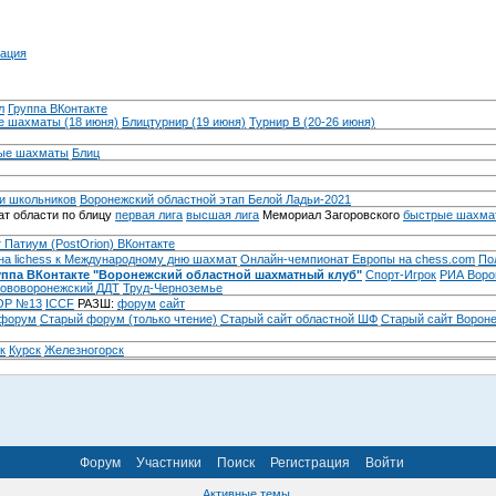
ация
л
Группа ВКонтакте
 шахматы (18 июня)
Блицтурнир (19 июня)
Турнир B (20-26 июня)
ые шахматы
Блиц
и школьников
Воронежский областной этап Белой Ладьи-2021
т области по блицу
первая лига
высшая лига
Мемориал Загоровского
быстрые шахма
 Патиум (PostOrion) ВКонтакте
на lichess к Международному дню шахмат
Онлайн-чемпионат Европы на chess.com
По
уппа ВКонтакте "Воронежский областной шахматный клуб"
Спорт-Игрок
РИА Воро
ововоронежский ДДТ
Труд-Черноземье
Р №13
ICCF
РАЗШ:
форум
сайт
 форум
Cтарый форум (только чтение)
Старый сайт областной ШФ
Старый сайт Ворон
к
Курск
Железногорск
Форум
Участники
Поиск
Регистрация
Войти
Активные темы