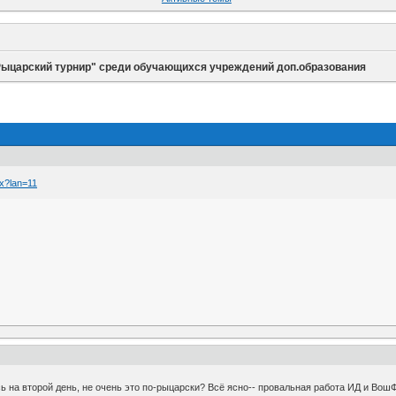
Рыцарский турнир" среди обучающихся учреждений доп.образования
px?lan=11
сь на второй день, не очень это по-рыцарски? Всё ясно-- провальная работа ИД и Во