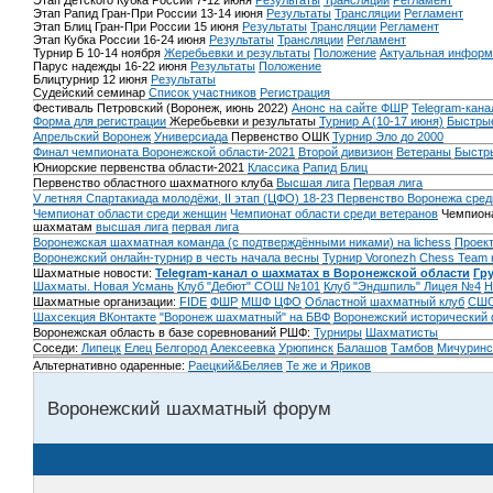
Этап Детского Кубка России 7-12 июня
Результаты
Трансляции
Регламент
Этап Рапид Гран-При России 13-14 июня
Результаты
Трансляции
Регламент
Этап Блиц Гран-При России 15 июня
Результаты
Трансляции
Регламент
Этап Кубка России 16-24 июня
Результаты
Трансляции
Регламент
Турнир Б 10-14 ноября
Жеребьевки и результаты
Положение
Актуальная информ
Парус надежды 16-22 июня
Результаты
Положение
Блицтурнир 12 июня
Результаты
Судейский семинар
Список участников
Регистрация
Фестиваль Петровский (Воронеж, июнь 2022)
Анонс на сайте ФШР
Telegram-кана
Форма для регистрации
Жеребьевки и результаты
Турнир A (10-17 июня)
Быстрые
Апрельский Воронеж
Универсиада
Первенство ОШК
Турнир Эло до 2000
Финал чемпионата Воронежской области-2021
Второй дивизион
Ветераны
Быстр
Юниорские первенства области-2021
Классика
Рапид
Блиц
Первенство областного шахматного клуба
Высшая лига
Первая лига
V летняя Спартакиада молодёжи, II этап (ЦФО) 18-23
Первенство Воронежа сред
Чемпионат области среди женщин
Чемпионат области среди ветеранов
Чемпиона
шахматам
высшая лига
первая лига
Воронежская шахматная команда (с подтверждёнными никами) на lichess
Проект
Воронежский онлайн-турнир в честь начала весны
Турнир Voronezh Chess Team 
Шахматные новости:
Telegram-канал о шахматах в Воронежской области
Гр
Шахматы. Новая Усмань
Клуб "Дебют" СОШ №101
Клуб "Эндшпиль" Лицея №4
Н
Шахматные организации:
FIDE
ФШР
МШФ ЦФО
Областной шахматный клуб
СШО
Шахсекция ВКонтакте
"Воронеж шахматный" на БВФ
Воронежский исторический
Воронежская область в базе соревнований РШФ:
Турниры
Шахматисты
Соседи:
Липецк
Елец
Белгород
Алексеевка
Урюпинск
Балашов
Тамбов
Мичуринс
Альтернативно одаренные:
Раецкий&Беляев
Те же и Яриков
Воронежский шахматный форум