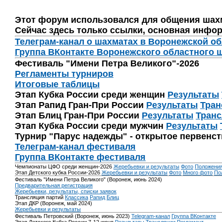
Этот форум использовался для общения шах
Сейчас здесь только ссылки, основная инфор
Телеграм-канал о шахматах в Воронежской о
Группа ВКонтакте Воронежского областного 
Фестиваль "Имени Петра Великого"-2026
Регламенты турниров
Итоговые таблицы
Этап Кубка России среди женщин
Результаты
Этап Рапид Гран-При России
Результаты
Тран
Этап Блиц Гран-При России
Результаты
Транс
Этап Кубка России среди мужчин
Результаты
Турнир "Парус надежды" - открытое первенс
Телеграм-канал фестиваля
Группа ВКонтакте фестиваля
Чемпионаты ЦФО среди женщин-2026
Жеребьевки и результаты
Фото
Положени
Этап Детского кубка России-2026
Жеребьевки и результаты
Фото
Много фото
По
Фестиваль "Имени Петра Великого" (Воронеж, июнь 2024)
Предварительная регистрация
Жеребьевки, результаты, списки заявок
Трансляция партий
Классика
Рапид
Блиц
Этап ДКР (Воронеж, май 2024)
Жеребьевки и результаты
Фестиваль Петровский (Воронеж, июнь 2023)
Telegram-канал
Группа ВКонтакте