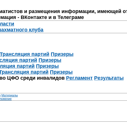
матистов и размещения информации, имеющей о
мация - ВКонтакте и в Телеграме
бласти
шахматного клуба
Трансляция партий
Призеры
сляция партий
Призеры
ляция партий
Призеры
Трансляция партий
Призеры
тво ЦФО среди инвалидов
Регламент
Результаты
я
Материалы
ложение