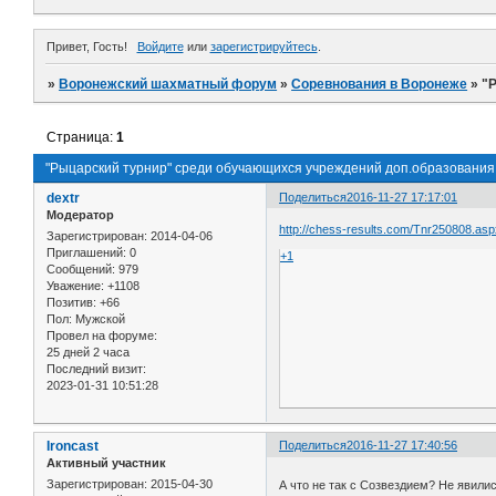
Привет, Гость!
Войдите
или
зарегистрируйтесь
.
»
Воронежский шахматный форум
»
Соревнования в Воронеже
»
"
Страница:
1
"Рыцарский турнир" среди обучающихся учреждений доп.образования
dextr
Поделиться
2016-11-27 17:17:01
Модератор
http://chess-results.com/Tnr250808.as
Зарегистрирован
: 2014-04-06
Приглашений:
0
+1
Сообщений:
979
Уважение:
+1108
Позитив:
+66
Пол:
Мужской
Провел на форуме:
25 дней 2 часа
Последний визит:
2023-01-31 10:51:28
Ironcast
Поделиться
2016-11-27 17:40:56
Активный участник
Зарегистрирован
: 2015-04-30
А что не так с Созвездием? Не явили