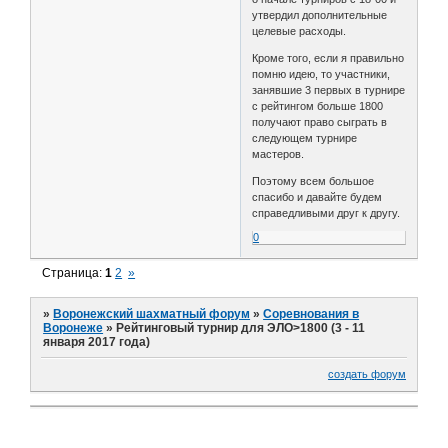
утвердил дополнительные
целевые расходы.
Кроме того, если я правильно
помню идею, то участники,
занявшие 3 первых в турнире
с рейтингом больше 1800
получают право сыграть в
следующем турнире
мастеров.
Поэтому всем большое
спасибо и давайте будем
справедливыми друг к другу.
0
Страница:
1
2
»
»
Воронежский шахматный форум
»
Соревнования в
Воронеже
»
Рейтинговый турнир для ЭЛО>1800 (3 - 11
января 2017 года)
создать форум