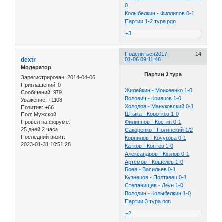
0
Колыбелкин - Филлипов 0-1
Партии 1-2 тура pgn
+3
Поделиться
2017-
14
dextr
01-06 09:11:46
Модератор
Партии 3 тура
Зарегистрирован
: 2014-04-06
Приглашений:
0
Жилейкин - Моисеенко 1-0
Сообщений:
979
Волович - Кривцов 1-0
Уважение:
+1108
Холодов - Мануковский 0-1
Позитив:
+66
Штыка - Коротков 1-0
Пол:
Мужской
Провел на форуме:
Филиппов - Костин 0-1
25 дней 2 часа
Сакоренко - Полянский 1/2
Последний визит:
Корнилов - Кочукова 0-1
2023-01-31 10:51:28
Катков - Коптев 1-0
Александров - Козлов 0-1
Артемов - Кошелев 1-0
Боев - Васильев 0-1
Кузнецов - Полтавец 0-1
Степанищев - Леун 1-0
Володин - Колыбелкин 1-0
Партии 3 тура pgn
+2