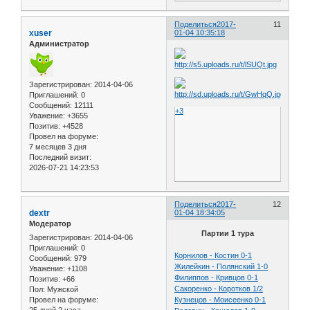
Поделиться
2017-
11
xuser
01-04 10:35:18
Администратор
Зарегистрирован
: 2014-04-06
Приглашений:
0
Сообщений:
12111
+3
Уважение:
+3655
Позитив:
+4528
Провел на форуме:
7 месяцев 3 дня
Последний визит:
2026-07-21 14:23:53
Поделиться
2017-
12
dextr
01-04 18:34:05
Модератор
Партии 1 тура
Зарегистрирован
: 2014-04-06
Приглашений:
0
Корнилов - Костин 0-1
Сообщений:
979
Жилейкин - Полянский 1-0
Уважение:
+1108
Филиппов - Кривцов 0-1
Позитив:
+66
Сакоренко - Коротков 1/2
Пол:
Мужской
Провел на форуме:
Кузнецов - Моисеенко 0-1
25 дней 2 часа