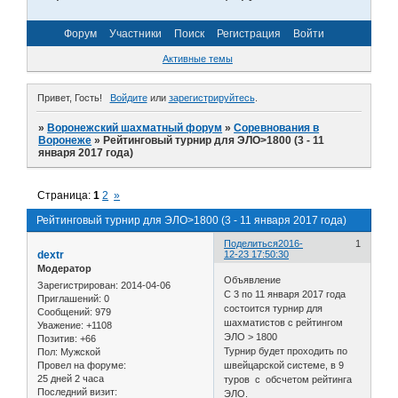
Форум
Участники
Поиск
Регистрация
Войти
Активные темы
Привет, Гость!
Войдите
или
зарегистрируйтесь
.
»
Воронежский шахматный форум
»
Соревнования в
Воронеже
»
Рейтинговый турнир для ЭЛО>1800 (3 - 11
января 2017 года)
Страница:
1
2
»
Рейтинговый турнир для ЭЛО>1800 (3 - 11 января 2017 года)
Поделиться
2016-
1
dextr
12-23 17:50:30
Модератор
Объявление
Зарегистрирован
: 2014-04-06
C 3 по 11 января 2017 года
Приглашений:
0
состоится турнир для
Сообщений:
979
шахматистов с рейтингом
Уважение:
+1108
ЭЛО > 1800
Позитив:
+66
Турнир будет проходить по
Пол:
Мужской
Провел на форуме:
швейцарской системе, в 9
25 дней 2 часа
туров с обсчетом рейтинга
Последний визит:
ЭЛО.