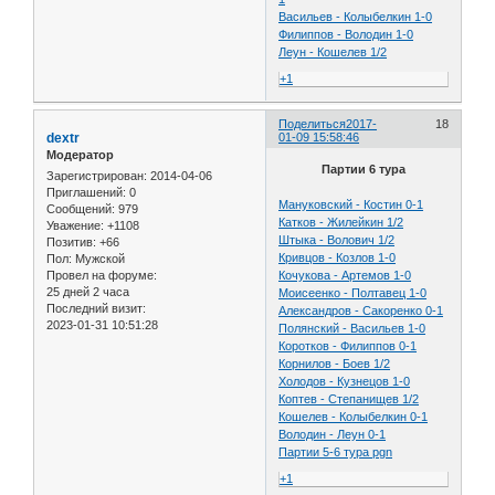
Васильев - Колыбелкин 1-0
Филиппов - Володин 1-0
Леун - Кошелев 1/2
+1
Поделиться
2017-
18
dextr
01-09 15:58:46
Модератор
Партии 6 тура
Зарегистрирован
: 2014-04-06
Приглашений:
0
Мануковский - Костин 0-1
Сообщений:
979
Катков - Жилейкин 1/2
Уважение:
+1108
Штыка - Волович 1/2
Позитив:
+66
Кривцов - Козлов 1-0
Пол:
Мужской
Провел на форуме:
Кочукова - Артемов 1-0
25 дней 2 часа
Моисеенко - Полтавец 1-0
Последний визит:
Александров - Сакоренко 0-1
2023-01-31 10:51:28
Полянский - Васильев 1-0
Коротков - Филиппов 0-1
Корнилов - Боев 1/2
Холодов - Кузнецов 1-0
Коптев - Степанищев 1/2
Кошелев - Колыбелкин 0-1
Володин - Леун 0-1
Партии 5-6 тура pgn
+1