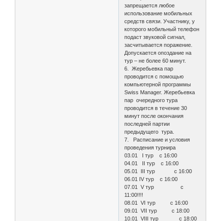
запрещается любое
использование мобильных
средств связи. Участнику, у
которого мобильный телефон
подаст звуковой сигнал,
засчитывается поражение.
Допускается опоздание на
тур – не более 60 минут.
6. Жеребьевка пар
проводится с помощью
компьютерной программы
Swiss Manager. Жеребьевка
пар очередного тура
проводится в течение 30
минут после окончания
последней партии
предыдущего тура.
7. Расписание и условия
проведения турнира
03.01 I тур с 16:00
04.01 II тур с 16:00
05.01 III тур с 16:00
06.01 IV тур с 16:00
07.01 V тур с
11:00!!!!
08.01 VI тур с 16:00
09.01 VII тур с 18:00
10.01 VIII тур с 18:00