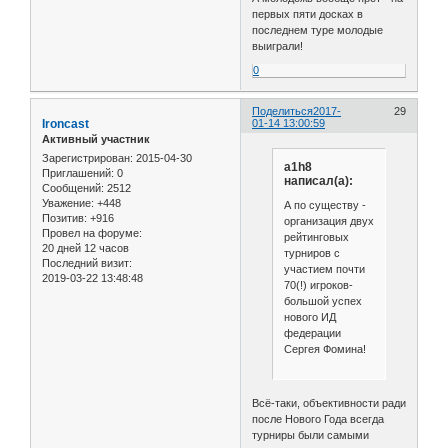
первых пяти досках в
последнем туре молодые
выиграли!
0
Поделиться
2017-
29
Ironcast
01-14 13:00:59
Активный участник
Зарегистрирован
: 2015-04-30
a1h8
Приглашений:
0
написал(а):
Сообщений:
2512
Уважение:
+448
А по существу -
Позитив:
+916
организация двух
Провел на форуме:
рейтинговых
20 дней 12 часов
турниров с
Последний визит:
участием почти
2019-03-22 13:48:48
70(!) игроков-
большой успех
нового ИД
федерации
Сергея Фомина!
Всё-таки, объективности ради
после Нового Года всегда
турниры были самыми