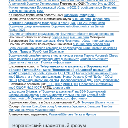
Апрельский Воронеж
Универсиада
Первенство ОШК
Турнир Эло до 2000
Финал чемпионата Воронежской области-2021
Второй дивизион
Ветераны
Быстрые шахматы
Блиц
Юниорские первенства области-2021
Классика
Рапид
Блиц
Первенство областного шахматного клуба
Высшая лига
Первая лига
V летняя Спартакиада молодёжи, II этап (ЦФО) 18-23
Первенство
Воронежа среди школьников
Воронежский областной этап Белой
Ладьи-2021
Чемпионат области среди женщин
Чемпионат области среди ветеранов
Чемпионат области по блицу
первая лига
высшая лига
Мемориал
Загоровского
быстрые шахматы
блиц
Чемпионат области по шахматам
Чемпионат области по быстрым шахматам
высшая лига
первая лига
Воронежская шахматная команда (с подтверждёнными никами) на lichess
Проект Патиум (PostOrion) ВКонтакте
Воронежский онлайн-турнир в честь начала весны
Турнир Voronezh Chess
Team на lichess к Международному дню шахмат
Онлайн-чемпионат
Европы на chess.com
Полная информация
Шахматные новости:
Telegram-канал о шахматах в Воронежской
области
Группа ВКонтакте "Воронежский областной шахматный
клуб"
Спорт-Игрок
РИА Воронеж
ЦСП СК ВО
Борисоглебский шахматный
клуб
Шахматы в Россоши
Шахматы. Новая Усмань
Клуб "Дебют" СОШ
№101
Клуб "Эндшпиль" Лицея №4
Нововоронежский ДДТ
Труд-Черноземье
Шахматные организации:
FIDE
ФШР
МШФ ЦФО
Областной шахматный
клуб
СШОР №13
ICCF
РАЗШ:
форум
сайт
Шахсекция ВКонтакте
"Воронеж шахматный" на БВФ
Воронежский
исторический форум
Cтарый форум (только чтение)
Старый сайт
областной ШФ
Старый сайт Воронежского фестиваля
Воронежская область в базе соревнований РШФ:
Турниры
Шахматисты
Соседи:
Липецк
Елец
Белгород
Алексеевка
Урюпинск
Балашов
Тамбов
Мичуринск
Курск
Железногорск
Альтернативно одаренные:
Раецкий&Беляев
Те же и Яриков
Воронежский шахматный форум