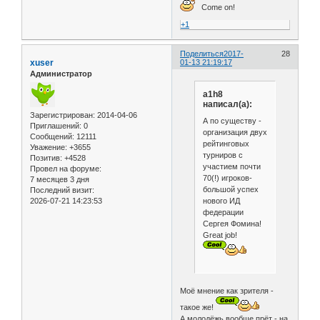
Come on!
+1
Поделиться
2017-
28
xuser
01-13 21:19:17
Администратор
a1h8
написал(а):
Зарегистрирован
: 2014-04-06
А по существу -
Приглашений:
0
организация двух
Сообщений:
12111
рейтинговых
Уважение:
+3655
турниров с
Позитив:
+4528
участием почти
Провел на форуме:
70(!) игроков-
7 месяцев 3 дня
большой успех
Последний визит:
нового ИД
2026-07-21 14:23:53
федерации
Сергея Фомина!
Great job!
Моё мнение как зрителя -
такое же!
А молодёжь вообще прёт - на