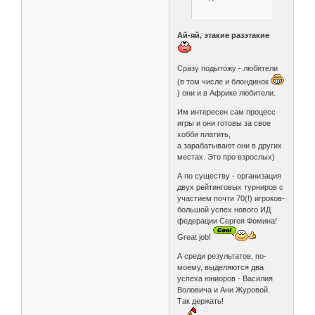
Ай-яй, этакие разэтакие
Сразу подытожу - любители
(в том числе и блондинок
) они и в Африке любители.
Им интересен сам процесс
игры и они готовы за свое
хобби платить,
а зарабатывают они в других
местах. Это про взрослых)
А по существу - организация
двух рейтинговых турниров с
участием почти 70(!) игроков-
большой успех нового ИД
федерации Сергея Фомина!
Great job!
А среди результатов, по-
моему, выделяются два
успеха юниоров - Василия
Воловича и Ани Журовой.
Так держать!