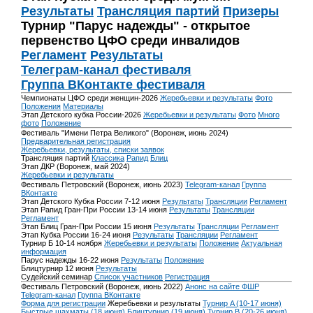
Результаты
Трансляция партий
Призеры
Турнир "Парус надежды" - открытое
первенство ЦФО среди инвалидов
Регламент
Результаты
Телеграм-канал фестиваля
Группа ВКонтакте фестиваля
Чемпионаты ЦФО среди женщин-2026
Жеребьевки и результаты
Фото
Положения
Материалы
Этап Детского кубка России-2026
Жеребьевки и результаты
Фото
Много
фото
Положение
Фестиваль "Имени Петра Великого" (Воронеж, июнь 2024)
Предварительная регистрация
Жеребьевки, результаты, списки заявок
Трансляция партий
Классика
Рапид
Блиц
Этап ДКР (Воронеж, май 2024)
Жеребьевки и результаты
Фестиваль Петровский (Воронеж, июнь 2023)
Telegram-канал
Группа
ВКонтакте
Этап Детского Кубка России 7-12 июня
Результаты
Трансляции
Регламент
Этап Рапид Гран-При России 13-14 июня
Результаты
Трансляции
Регламент
Этап Блиц Гран-При России 15 июня
Результаты
Трансляции
Регламент
Этап Кубка России 16-24 июня
Результаты
Трансляции
Регламент
Турнир Б 10-14 ноября
Жеребьевки и результаты
Положение
Актуальная
информация
Парус надежды 16-22 июня
Результаты
Положение
Блицтурнир 12 июня
Результаты
Судейский семинар
Список участников
Регистрация
Фестиваль Петровский (Воронеж, июнь 2022)
Анонс на сайте ФШР
Telegram-канал
Группа ВКонтакте
Форма для регистрации
Жеребьевки и результаты
Турнир A (10-17 июня)
Быстрые шахматы (18 июня)
Блицтурнир (19 июня)
Турнир B (20-26 июня)