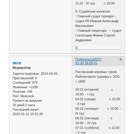
11.01 IX тур с 18:00
8. Судейская коллегия:
- Главный судья турнира –
судья РК Иванов Александр
Васильевич
- Главный секретарь – судья
I категории Фомин Сергей
Андреевич
0
Поделиться
2017-
9
dextr
01-03 18:26:41
Модератор
Расписание игровых туров
Зарегистрирован
: 2014-04-06
Рейтингового турнира с ЭЛО
Приглашений:
0
> 1800
Сообщений:
979
Уважение:
+1108
03.01 (вторник) с
Позитив:
+66
16:00 - I тур
Пол:
Мужской
04.01 (среда) с 16:00
Провел на форуме:
- II тур
25 дней 2 часа
05.01 (четверг) с 16:00 -
Последний визит:
III тур
2023-01-31 10:51:28
06.01 (пятница) с
16:00 - IV тур
07.01 (суббота) с 11:00
- V тур