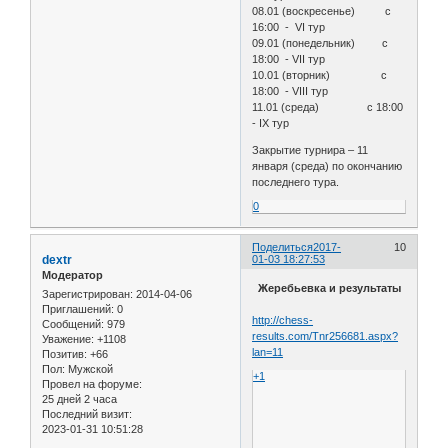
08.01 (воскресенье) с
16:00 - VI тур
09.01 (понедельник) с
18:00 - VII тур
10.01 (вторник) с
18:00 - VIII тур
11.01 (среда) с 18:00
- IX тур
Закрытие турнира – 11
января (среда) по окончанию
последнего тура.
0
Поделиться
2017-
10
dextr
01-03 18:27:53
Модератор
Жеребьевка и результаты
Зарегистрирован
: 2014-04-06
Приглашений:
0
http://chess-
Сообщений:
979
results.com/Tnr256681.aspx?
Уважение:
+1108
lan=11
Позитив:
+66
Пол:
Мужской
+1
Провел на форуме:
25 дней 2 часа
Последний визит:
2023-01-31 10:51:28