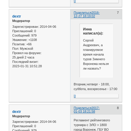
0
Поделиться
2016-
7
dextr
12-27 18:19:02
Модератор
Зарегистрирован
: 2014-04-06
Инна
Приглашений:
0
написал(а):
Сообщений:
979
Уважение:
+1108
Сергей
Позитив:
+66
Андреевич, а
Пол:
Мужской
планируемое
Провел на форуме:
время начала
25 дней 2 часа
туров Зимнего
Последний визит:
Воронежа нельзя
2023-01-31 10:51:28
ли назвать?
Вторник,четверг - 18:00,
суббота, воскресенье - 17:00
0
Поделиться
2017-
8
dextr
01-03 18:21:58
Модератор
Регламент рейтингового
Зарегистрирован
: 2014-04-06
турнира с ЭЛО > 1800
Приглашений:
0
город Воронеж, ГБУ ВО
Сообщений:
979