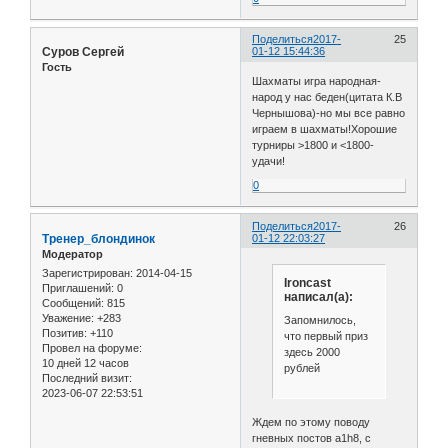
Поделиться
2017-
25
Суров Сергей
01-12 15:44:36
Гость
Шахматы игра народная-
народ у нас беден(цитата К.В
Чернышова)-но мы все равно
играем в шахматы!Хорошие
турниры >1800 и <1800-
удачи!
0
Поделиться
2017-
26
Тренер_блондинок
01-12 22:03:27
Модератор
Зарегистрирован
: 2014-04-15
Ironcast
Приглашений:
0
написал(а):
Сообщений:
815
Уважение:
+283
Запомнилось,
Позитив:
+110
что первый приз
Провел на форуме:
здесь 2000
10 дней 12 часов
рублей
Последний визит:
2023-06-07 22:53:51
Ждем по этому поводу
гневных постов a1h8, с