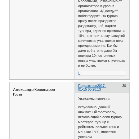
массовыми, независимо от
организатора и уровня
организации. ИД следует
поблагодарить за турнир
сразу после праздников,
раздевалку, чай, партии
турнира, сдвиг по времени на
18ч, но ставить ему заслугой
количество участников пока
преждевременно. Как бы
даже всё это не дало бы
порядка 10 постоянных
новых участников к турнирам
и не более.
0
Поделиться
2017-
30
Александр Кошеваров
01-15 00:28:13
Гость
Уважаемые коллеги,
безусловно, данный
шахматный фестиваль,
включающий в себя турнир
мастеров, турнир с
рейтингом больше 1800 и
меньше 1800, является
успехом.