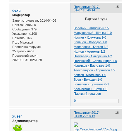
Поделиться
2017-
15
dextr
01-07 15:46:14
Модератор
Партии 4 тура
Зарегистрирован
: 2014-04-06
Приглашений:
0
Волович - Жилейкин 1/2
Сообщений:
979
Мануковский - Штыка 1-0
Уважение:
+1108
Костин - Кочукова 1-0
Позитив:
+66
Кривцов - Холодов 1-0
Пол:
Мужской
Провел на форуме:
Моисеенко - Катков 1/2
25 дней 2 часа
Козлов - Артемов 1/2
Последний визит:
Полтавец - Сакоренко 1/2
2023-01-31 10:51:28
Полянский - Степанищев 1-0
Коротков - Васильев 1-0
Александров - Корнилов 1/2
Коптев- Филлипов 1-0
Боев - Володин 1-0
Кошелев - Кузнецов 0-1
Колыбелкин - Леун 1-0
Партии 4 тура pgn
0
Поделиться
2017-
16
xuser
01-08 22:18:13
Администратор