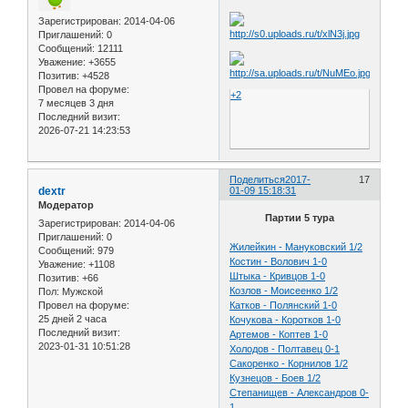
Зарегистрирован
: 2014-04-06
Приглашений:
0
Сообщений:
12111
Уважение:
+3655
Позитив:
+4528
Провел на форуме:
+2
7 месяцев 3 дня
Последний визит:
2026-07-21 14:23:53
Поделиться
2017-
17
dextr
01-09 15:18:31
Модератор
Партии 5 тура
Зарегистрирован
: 2014-04-06
Приглашений:
0
Жилейкин - Мануковский 1/2
Сообщений:
979
Костин - Волович 1-0
Уважение:
+1108
Штыка - Кривцов 1-0
Позитив:
+66
Козлов - Моисеенко 1/2
Пол:
Мужской
Провел на форуме:
Катков - Полянский 1-0
25 дней 2 часа
Кочукова - Коротков 1-0
Последний визит:
Артемов - Коптев 1-0
2023-01-31 10:51:28
Холодов - Полтавец 0-1
Сакоренко - Корнилов 1/2
Кузнецов - Боев 1/2
Степанищев - Александров 0-
1