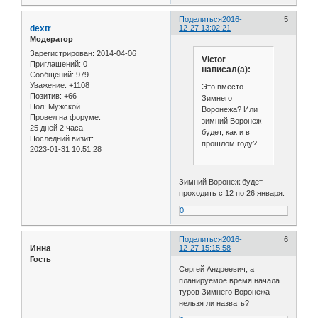
Поделиться
2016-
5
dextr
12-27 13:02:21
Модератор
Зарегистрирован
: 2014-04-06
Victor
Приглашений:
0
написал(а):
Сообщений:
979
Уважение:
+1108
Это вместо
Позитив:
+66
Зимнего
Пол:
Мужской
Воронежа? Или
Провел на форуме:
зимний Воронеж
25 дней 2 часа
будет, как и в
Последний визит:
прошлом году?
2023-01-31 10:51:28
Зимний Воронеж будет
проходить с 12 по 26 января.
0
Поделиться
2016-
6
Инна
12-27 15:15:58
Гость
Сергей Андреевич, а
планируемое время начала
туров Зимнего Воронежа
нельзя ли назвать?