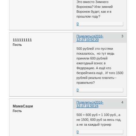
Это вместо Зимнего
Воронежа? Или зимний
Воронеж будет, как и в
прошлом году?
0
Поделиться
2016-
3
111111111
12-27 10:52:20
Гость
500 рублей это пустяки
показалось, но тут ведь
приняли 600 рублей
ежегодный взнос в
Федерацию. А ещё кто
безрейтинга ещё.. И того 1500
рублей реально платить--
правильно?
0
Поделиться
2016-
4
МамаСаши
12-27 11:50:24
Гость
500 + 600 руб = 1 100 руб., а
не 1500, 600 руб за весь год,
а не за каждый турнир
0