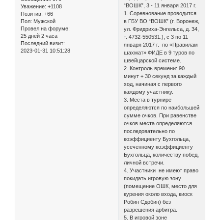
“ВОШК”, 3 - 11 января 2017 г.
Уважение:
+1108
1. Соревнование проводится
Позитив:
+66
в ГБУ ВО “ВОШК” (г. Воронеж,
Пол:
Мужской
Провел на форуме:
ул. Фридриха-Энгельса, д. 34,
25 дней 2 часа
т. 4732-550531.), с 3 по 11
Последний визит:
января 2017 г. по «Правилам
2023-01-31 10:51:28
шахмат» ФИДЕ в 9 туров по
швейцарской системе.
2. Контроль времени: 90
минут + 30 секунд за каждый
ход, начиная с первого
каждому участнику.
3. Места в турнире
определяются по наибольшей
сумме очков. При равенстве
очков места определяются
последовательно по
коэффициенту Бухгольца,
усеченному коэффициенту
Бухгольца, количеству побед,
личной встречи.
4. Участники не имеют право
покидать игровую зону
(помещение ОШК, место для
курения около входа, киоск
Робин Сдобин) без
разрешения арбитра.
5. В игровой зоне