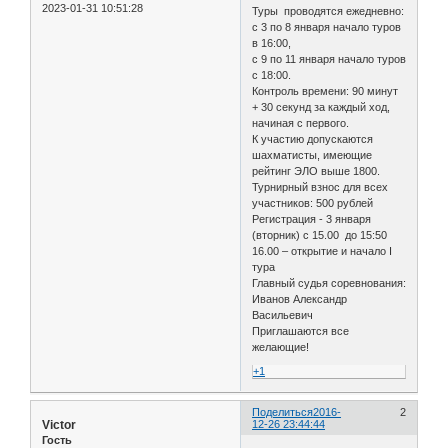
2023-01-31 10:51:28
Туры проводятся ежедневно:
с 3 по 8 января начало туров
в 16:00,
с 9 по 11 января начало туров
с 18:00.
Контроль времени: 90 минут
+ 30 секунд за каждый ход,
начиная с первого.
К участию допускаются
шахматисты, имеющие
рейтинг ЭЛО выше 1800.
Турнирный взнос для всех
участников: 500 рублей
Регистрация - 3 января
(вторник) с 15.00 до 15:50
16.00 – открытие и начало I
тура
Главный судья соревнования:
Иванов Александр
Васильевич
Приглашаются все
желающие!
+1
Поделиться
2016-
2
Victor
12-26 23:44:44
Гость