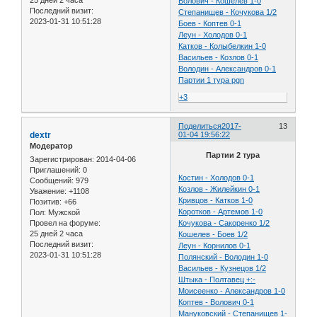
Волович - Кошелев 1-0
Последний визит:
Степанищев - Кочукова 1/2
2023-01-31 10:51:28
Боев - Коптев 0-1
Леун - Холодов 0-1
Катков - Колыбелкин 1-0
Васильев - Козлов 0-1
Володин - Александров 0-1
Партии 1 тура pgn
+3
Поделиться
2017-
13
dextr
01-04 19:56:22
Модератор
Партии 2 тура
Зарегистрирован
: 2014-04-06
Приглашений:
0
Костин - Холодов 0-1
Сообщений:
979
Козлов - Жилейкин 0-1
Уважение:
+1108
Кривцов - Катков 1-0
Позитив:
+66
Коротков - Артемов 1-0
Пол:
Мужской
Провел на форуме:
Кочукова - Сакоренко 1/2
25 дней 2 часа
Кошелев - Боев 1/2
Последний визит:
Леун - Корнилов 0-1
2023-01-31 10:51:28
Полянский - Володин 1-0
Васильев - Кузнецов 1/2
Штыка - Полтавец +:-
Моисеенко - Александров 1-0
Коптев - Волович 0-1
Мануковский - Степанищев 1-