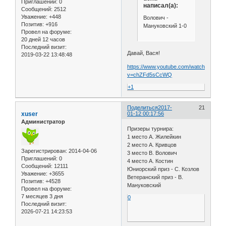
Приглашений:
0
написал(а):
Сообщений:
2512
Уважение:
+448
Волович -
Позитив:
+916
Мануковский 1-0
Провел на форуме:
20 дней 12 часов
Последний визит:
Давай, Вася!
2019-03-22 13:48:48
https://www.youtube.com/watch?
v=chZFd5sCcWQ
+1
Поделиться
2017-
21
xuser
01-12 00:17:56
Администратор
Призеры турнира:
1 место А. Жилейкин
2 место А. Кривцов
Зарегистрирован
: 2014-04-06
3 место В. Волович
Приглашений:
0
4 место А. Костин
Сообщений:
12111
Юниорский приз - С. Козлов
Уважение:
+3655
Ветеранский приз - В.
Позитив:
+4528
Мануковский
Провел на форуме:
7 месяцев 3 дня
0
Последний визит:
2026-07-21 14:23:53