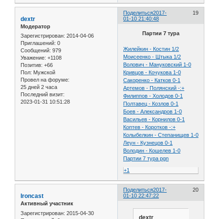
Поделиться
2017-
19
dextr
01-10 21:40:48
Модератор
Партии 7 тура
Зарегистрирован
: 2014-04-06
Приглашений:
0
Жилейкин - Костин 1/2
Сообщений:
979
Моисеенко - Штыка 1/2
Уважение:
+1108
Волович - Мануковский 1-0
Позитив:
+66
Кривцов - Кочукова 1-0
Пол:
Мужской
Провел на форуме:
Сакоренко - Катков 0-1
25 дней 2 часа
Артемов - Полянский -:+
Последний визит:
Филиппов - Холодов 0-1
2023-01-31 10:51:28
Полтавец - Козлов 0-1
Боев - Александров 1-0
Васильев - Корнилов 0-1
Коптев - Коротков -:+
Колыбелкин - Степанищев 1-0
Леун - Кузнецов 0-1
Володин - Кошелев 1-0
Партии 7 тура pgn
+1
Поделиться
2017-
20
Ironcast
01-10 22:47:22
Активный участник
Зарегистрирован
: 2015-04-30
dextr