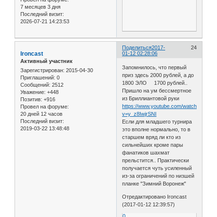
7 месяцев 3 дня
Последний визит:
2026-07-21 14:23:53
Поделиться
2017-
24
Ironcast
01-12 02:28:06
Активный участник
Запомнилось, что первый
Зарегистрирован
: 2015-04-30
приз здесь 2000 рублей, а до
Приглашений:
0
1800 ЭЛО 1700 рублей..
Сообщений:
2512
Пришло на ум бессмертное
Уважение:
+448
из Бриллиантовой руки
Позитив:
+916
https://www.youtube.com/watch?
Провел на форуме:
20 дней 12 часов
v=y_z8IwjrSNI
Последний визит:
Если для младшего турнира
2019-03-22 13:48:48
это вполне нормально, то в
старшем вряд ли кто из
сильнейших кроме пары
фанатиков шахмат
прельстится.. Практически
получается чуть усиленный
из-за ограничений по низшей
планке "Зимний Воронеж"
Отредактировано Ironcast
(2017-01-12 12:39:57)
0