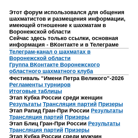
Этот форум использовался для общения
шахматистов и размещения информации,
имеющей отношение к шахматам в
Воронежской области
Сейчас здесь только ссылки, основная
информация - ВКонтакте и в Телеграме
Телеграм-канал о шахматах в
Воронежской области
Группа ВКонтакте Воронежского
областного шахматного клуба
Фестиваль "Имени Петра Великого"-2026
Регламенты турниров
Итоговые таблицы
Этап Кубка России среди женщин
Результаты
Трансляция партий
Призеры
Этап Рапид Гран-При России
Результаты
Трансляция партий
Призеры
Этап Блиц Гран-При России
Результаты
Трансляция партий
Призеры
Этап Кубка России среди мужчин