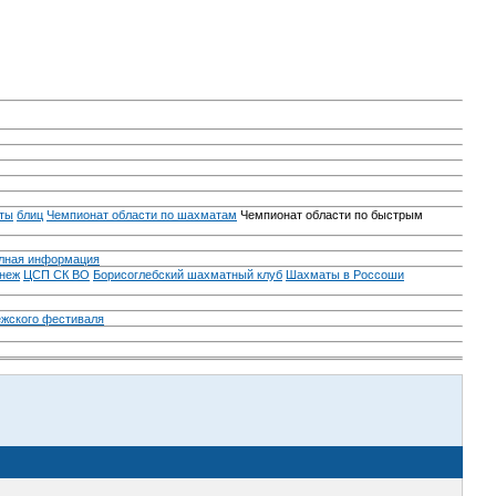
ты
блиц
Чемпионат области по шахматам
Чемпионат области по быстрым
лная информация
неж
ЦСП СК ВО
Борисоглебский шахматный клуб
Шахматы в Россоши
ежского фестиваля