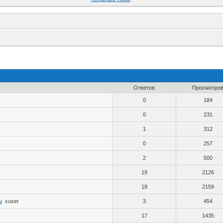
Ответов
Просмотро
0
184
0
231
1
312
0
257
2
500
19
2126
18
2159
ы
xuser
3
454
17
1435