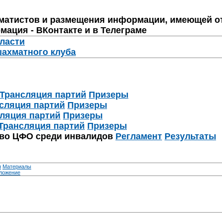
матистов и размещения информации, имеющей о
мация - ВКонтакте и в Телеграме
бласти
шахматного клуба
Трансляция партий
Призеры
сляция партий
Призеры
ляция партий
Призеры
Трансляция партий
Призеры
тво ЦФО среди инвалидов
Регламент
Результаты
я
Материалы
ложение