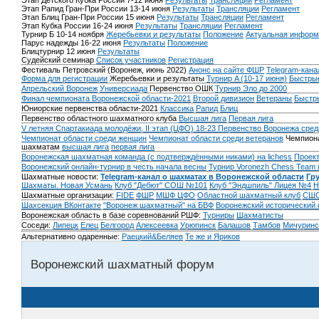
Этап Детского Кубка России 7-12 июня
Результаты
Трансляции
Регламент
Этап Рапид Гран-При России 13-14 июня
Результаты
Трансляции
Регламент
Этап Блиц Гран-При России 15 июня
Результаты
Трансляции
Регламент
Этап Кубка России 16-24 июня
Результаты
Трансляции
Регламент
Турнир Б 10-14 ноября
Жеребьевки и результаты
Положение
Актуальная информ
Парус надежды 16-22 июня
Результаты
Положение
Блицтурнир 12 июня
Результаты
Судейский семинар
Список участников
Регистрация
Фестиваль Петровский (Воронеж, июнь 2022)
Анонс на сайте ФШР
Telegram-кана
Форма для регистрации
Жеребьевки и результаты
Турнир A (10-17 июня)
Быстрые
Апрельский Воронеж
Универсиада
Первенство ОШК
Турнир Эло до 2000
Финал чемпионата Воронежской области-2021
Второй дивизион
Ветераны
Быстр
Юниорские первенства области-2021
Классика
Рапид
Блиц
Первенство областного шахматного клуба
Высшая лига
Первая лига
V летняя Спартакиада молодёжи, II этап (ЦФО) 18-23
Первенство Воронежа сред
Чемпионат области среди женщин
Чемпионат области среди ветеранов
Чемпиона
шахматам
высшая лига
первая лига
Воронежская шахматная команда (с подтверждёнными никами) на lichess
Проект
Воронежский онлайн-турнир в честь начала весны
Турнир Voronezh Chess Team 
Шахматные новости:
Telegram-канал о шахматах в Воронежской области
Гр
Шахматы. Новая Усмань
Клуб "Дебют" СОШ №101
Клуб "Эндшпиль" Лицея №4
Н
Шахматные организации:
FIDE
ФШР
МШФ ЦФО
Областной шахматный клуб
СШО
Шахсекция ВКонтакте
"Воронеж шахматный" на БВФ
Воронежский исторический
Воронежская область в базе соревнований РШФ:
Турниры
Шахматисты
Соседи:
Липецк
Елец
Белгород
Алексеевка
Урюпинск
Балашов
Тамбов
Мичуринс
Альтернативно одаренные:
Раецкий&Беляев
Те же и Яриков
Воронежский шахматный форум