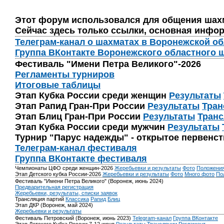
Этот форум использовался для общения шах
Сейчас здесь только ссылки, основная инфор
Телеграм-канал о шахматах в Воронежской о
Группа ВКонтакте Воронежского областного 
Фестиваль "Имени Петра Великого"-2026
Регламенты турниров
Итоговые таблицы
Этап Кубка России среди женщин
Результаты
Этап Рапид Гран-При России
Результаты
Тран
Этап Блиц Гран-При России
Результаты
Транс
Этап Кубка России среди мужчин
Результаты
Турнир "Парус надежды" - открытое первенс
Телеграм-канал фестиваля
Группа ВКонтакте фестиваля
Чемпионаты ЦФО среди женщин-2026
Жеребьевки и результаты
Фото
Положени
Этап Детского кубка России-2026
Жеребьевки и результаты
Фото
Много фото
По
Фестиваль "Имени Петра Великого" (Воронеж, июнь 2024)
Предварительная регистрация
Жеребьевки, результаты, списки заявок
Трансляция партий
Классика
Рапид
Блиц
Этап ДКР (Воронеж, май 2024)
Жеребьевки и результаты
Фестиваль Петровский (Воронеж, июнь 2023)
Telegram-канал
Группа ВКонтакте