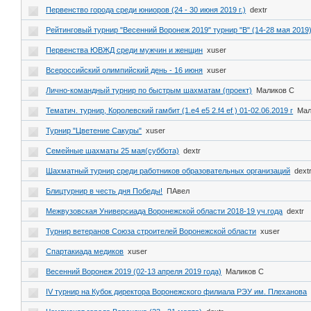
Первенство города среди юниоров (24 - 30 июня 2019 г.)
dextr
Рейтинговый турнир "Весенний Воронеж 2019" турнир "В" (14-28 мая 2019
Первенства ЮВЖД среди мужчин и женщин
xuser
Всероссийский олимпийский день - 16 июня
xuser
Лично-командный турнир по быстрым шахматам (проект)
Маликов С
Тематич. турнир, Королевский гамбит (1.е4 е5 2.f4 ef ) 01-02.06.2019 г
Мал
Турнир "Цветение Сакуры"
xuser
Семейные шахматы 25 мая(суббота)
dextr
Шахматный турнир среди работников образовательных организаций
dext
Блицтурнир в честь дня Победы!
ПАвел
Межвузовская Универсиада Воронежской области 2018-19 уч.года
dextr
Турнир ветеранов Союза строителей Воронежской области
xuser
Спартакиада медиков
xuser
Весенний Воронеж 2019 (02-13 апреля 2019 года)
Маликов С
IV турнир на Кубок директора Воронежского филиала РЭУ им. Плеханова