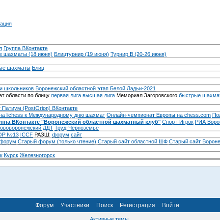
ация
л
Группа ВКонтакте
 шахматы (18 июня)
Блицтурнир (19 июня)
Турнир B (20-26 июня)
ые шахматы
Блиц
и школьников
Воронежский областной этап Белой Ладьи-2021
т области по блицу
первая лига
высшая лига
Мемориал Загоровского
быстрые шахма
 Патиум (PostOrion) ВКонтакте
на lichess к Международному дню шахмат
Онлайн-чемпионат Европы на chess.com
По
уппа ВКонтакте "Воронежский областной шахматный клуб"
Спорт-Игрок
РИА Воро
ововоронежский ДДТ
Труд-Черноземье
Р №13
ICCF
РАЗШ:
форум
сайт
 форум
Cтарый форум (только чтение)
Старый сайт областной ШФ
Старый сайт Ворон
к
Курск
Железногорск
Форум
Участники
Поиск
Регистрация
Войти
Активные темы