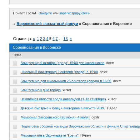
Привет, Гость!
Войдите
или
зарегистрируйтесь
.
»
Воронежский шахматный форум
»
Соревнования в Воронеже
Страница:
«
1
2
3
4
5
6
7
…
13
»
Соревнования в Воронеже
Тема
Блицтурнир 9 октября (среда) 15:00 для школьников
dextr
Школьный блицтурнир 2 октября (среда) в 15:00
dextr
Блицтурнир для школьников 25 сентября (среда) в 15:00
dextr
Блицтурнир к дню города
xuser
Чемпионат области среди инвалидов (3-12 сентября)
xuser
Детские быстрые и блиц + викторина в августе 2019.
ПАвел
Мемориал Загоровского (26 июня - 4 июля)
dextr
Подготовка сборной команды Воронежской области к финалу Спартакиад
Мероприятия в Эко-маркете "Греча"
ПАвел