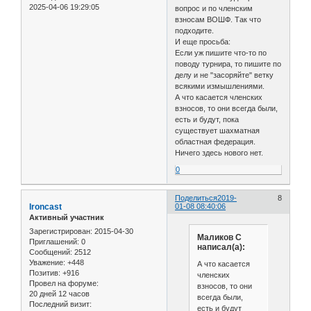
2025-04-06 19:29:05
вопрос и по членским
взносам ВОШФ. Так что
подходите.
И еще просьба:
Если уж пишите что-то по
поводу турнира, то пишите по
делу и не "засоряйте" ветку
всякими измышлениями.
А что касается членских
взносов, то они всегда были,
есть и будут, пока
существует шахматная
областная федерация.
Ничего здесь нового нет.
0
Поделиться
2019-
8
Ironcast
01-08 08:40:06
Активный участник
Зарегистрирован
: 2015-04-30
Маликов С
Приглашений:
0
написал(а):
Сообщений:
2512
Уважение:
+448
А что касается
Позитив:
+916
членских
Провел на форуме:
взносов, то они
20 дней 12 часов
всегда были,
Последний визит:
есть и будут