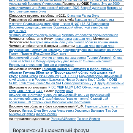
Апрельский Воронеж
Универсиада
Первенство ОШК
Турнир Эло до 2000
Финал чемпионата Воронежской области-2021
Второй дивизион
Ветераны
Быстрые шахматы
Блиц
Юниорские первенства области-2021
Классика
Рапид
Блиц
Первенство областного шахматного клуба
Высшая лига
Первая лига
V летняя Спартакиада молодёжи, II этап (ЦФО) 18-23
Первенство
Воронежа среди школьников
Воронежский областной этап Белой
Ладьи-2021
Чемпионат области среди женщин
Чемпионат области среди ветеранов
Чемпионат области по блицу
первая лига
высшая лига
Мемориал
Загоровского
быстрые шахматы
блиц
Чемпионат области по шахматам
Чемпионат области по быстрым шахматам
высшая лига
первая лига
Воронежская шахматная команда (с подтверждёнными никами) на lichess
Проект Патиум (PostOrion) ВКонтакте
Воронежский онлайн-турнир в честь начала весны
Турнир Voronezh Chess
Team на lichess к Международному дню шахмат
Онлайн-чемпионат
Европы на chess.com
Полная информация
Шахматные новости:
Telegram-канал о шахматах в Воронежской
области
Группа ВКонтакте "Воронежский областной шахматный
клуб"
Спорт-Игрок
РИА Воронеж
ЦСП СК ВО
Борисоглебский шахматный
клуб
Шахматы в Россоши
Шахматы. Новая Усмань
Клуб "Дебют" СОШ
№101
Клуб "Эндшпиль" Лицея №4
Нововоронежский ДДТ
Труд-Черноземье
Шахматные организации:
FIDE
ФШР
МШФ ЦФО
Областной шахматный
клуб
СШОР №13
ICCF
РАЗШ:
форум
сайт
Шахсекция ВКонтакте
"Воронеж шахматный" на БВФ
Воронежский
исторический форум
Cтарый форум (только чтение)
Старый сайт
областной ШФ
Старый сайт Воронежского фестиваля
Воронежская область в базе соревнований РШФ:
Турниры
Шахматисты
Соседи:
Липецк
Елец
Белгород
Алексеевка
Урюпинск
Балашов
Тамбов
Мичуринск
Курск
Железногорск
Альтернативно одаренные:
Раецкий&Беляев
Те же и Яриков
Воронежский шахматный форум