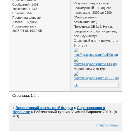
Приглашений:
0
Результат надо сказать
Сообщений:
1452
неожиданный - ни одного
Уважение:
+1378
человека от 2000 до 2200
Позитив:
+548
(Информация к
Провел на форуме:
1 месяц 15 дней
размышлению!)
Последний визит:
Получился ЗВ №2. Но как
2025-04-06 19:29:05
говорится, что бог ни делает,
все к лучшему!
Стартовый лист и результаты
1-го тура
Жеребьевка 2-го тура
+4
Страница:
1
2
»
»
Воронежский шахматный форум
»
Соревнования в
Воронеже
»
Рейтинговый турнир "Зимний Воронеж 2019" (А
и В)
создать форум