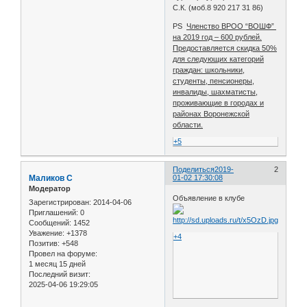
С.К. (моб.8 920 217 31 86)
PS
Членство ВРОО “ВОШФ”
на 2019 год – 600 рублей.
Предоставляется скидка 50%
для следующих категорий
граждан: школьники,
студенты, пенсионеры,
инвалиды, шахматисты,
проживающие в городах и
районах Воронежской
области.
+5
Поделиться
2019-
2
Маликов С
01-02 17:30:08
Модератор
Объявление в клубе
Зарегистрирован
: 2014-04-06
Приглашений:
0
Сообщений:
1452
Уважение:
+1378
+4
Позитив:
+548
Провел на форуме:
1 месяц 15 дней
Последний визит:
2025-04-06 19:29:05