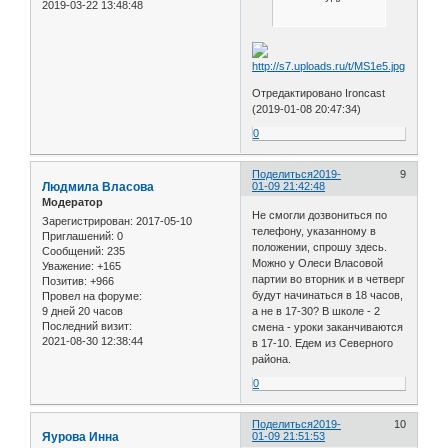
2019-03-22 13:48:48
Отредактировано Ironcast
(2019-01-08 20:47:34)
0
Поделиться
2019-
9
Людмила Власова
01-09 21:42:48
Модератор
Не смогли дозвониться по
Зарегистрирован
: 2017-05-10
телефону, указанному в
Приглашений:
0
положении, спрошу здесь.
Сообщений:
235
Можно у Олеси Власовой
Уважение:
+165
партии во вторник и в четверг
Позитив:
+966
будут начинаться в 18 часов,
Провел на форуме:
9 дней 20 часов
а не в 17-30? В школе - 2
Последний визит:
смена - уроки заканчиваются
2021-08-30 12:38:44
в 17-10. Едем из Северного
района.
0
Поделиться
2019-
10
Яурова Инна
01-09 21:51:53