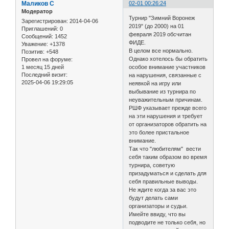
Маликов С
02-01 00:26:24
Модератор
Турнир "Зимний Воронеж
Зарегистрирован
: 2014-04-06
2019" (до 2000) на 01
Приглашений:
0
февраля 2019 обсчитан
Сообщений:
1452
ФИДЕ.
Уважение:
+1378
В целом все нормально.
Позитив:
+548
Однако хотелось бы обратить
Провел на форуме:
1 месяц 15 дней
особое внимание участников
Последний визит:
на нарушения, связанные с
2025-04-06 19:29:05
неявкой на игру или
выбывание из турнира по
неуважительным причинам.
РШФ указывает прежде всего
на эти нарушения и требует
от организаторов обратить на
это более пристальное
внимание.
Так что "любителям" вести
себя таким образом во время
турнира, советую
призадуматься и сделать для
себя правильные выводы.
Не ждите когда за вас это
будут делать сами
организаторы и судьи.
Имейте ввиду, что вы
подводите не только себя, но