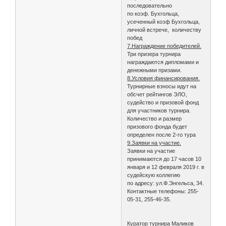
последовательно
по коэф. Бухгольца,
усеченный коэф Бухгольца,
личной встрече, количеству
побед
7.Награждение победителей.
Три призера турнира
награждаются дипломами и
денежными призами.
8.Условия финансирования.
Турнирные взносы идут на
обсчет рейтингов ЭЛО,
судейство и призовой фонд
для участников турнира.
Количество и размер
призового фонда будет
определен после 2-го тура
9.Заявки на участие.
Заявки на участие
принимаются до 17 часов 10
января и 12 февраля 2019 г. в
судейскую коллегию
по адресу: ул.Ф.Энгельса, 34.
Контактные телефоны: 255-
05-31, 255-46-35.
Куратор турнира Маликов