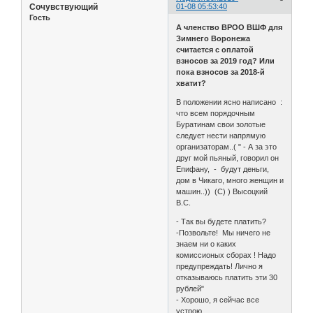
Сочувствующий
01-08 05:53:40
Гость
А членство ВРОО ВШФ для
Зимнего Воронежа
считается с оплатой
взносов за 2019 год? Или
пока взносов за 2018-й
хватит?
В положении ясно написано :
что всем порядочным
Буратинам свои золотые
следует нести напрямую
организаторам..( " - А за это
друг мой пьяный, говорил он
Епифану, - будут деньги,
дом в Чикаго, много женщин и
машин..)) (С) ) Высоцкий
В.С.
- Так вы будете платить?
-Позвольте! Мы ничего не
знаем ни о каких
комиссионых сборах ! Надо
предупреждать! Лично я
отказываюсь платить эти 30
рублей"
- Хорошо, я сейчас все
устрою..