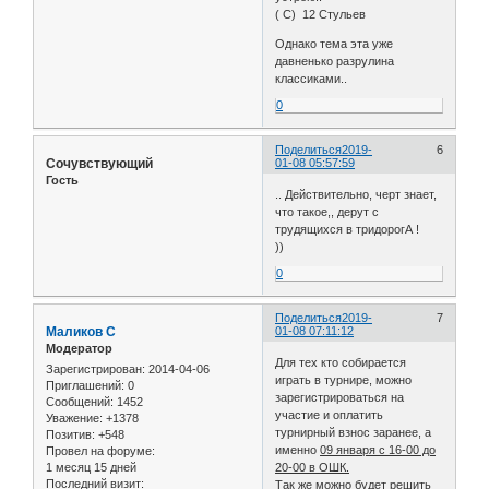
( С) 12 Стульев
Однако тема эта уже
давненько разрулина
классиками..
0
Поделиться
2019-
6
Сочувствующий
01-08 05:57:59
Гость
.. Действительно, черт знает,
что такое,, дерут с
трудящихся в тридорогА !
))
0
Поделиться
2019-
7
Маликов С
01-08 07:11:12
Модератор
Для тех кто собирается
Зарегистрирован
: 2014-04-06
играть в турнире, можно
Приглашений:
0
зарегистрироваться на
Сообщений:
1452
участие и оплатить
Уважение:
+1378
турнирный взнос заранее, а
Позитив:
+548
именно
09 января с 16-00 до
Провел на форуме:
1 месяц 15 дней
20-00 в ОШК.
Последний визит:
Так же можно будет решить