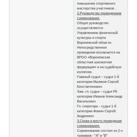
повышение спортивного
мастерства участников .
2.Руководство проведением
соревнования.
Общее руководство
осуществляется
Управлением физической
культуры и спорта
Воронежской области.
Непосредственное
проведение возлагается на
ВРОО «Воронежская
областная шахматная
федерация» и на судейскую
коллегию.
Главный судья – судья 1-й
категории Маликов Сергей
Константинович
Зам. гл. судьи – судья РК
категории Иванов Александр
Васильевич
Гл. секретарь - судья 1-й
категории Фомин Сергей
Андреевич
3.Сроки и место проведения
соревнования.
Соревнование состоит из 2-х
турниров - "А" и "В"