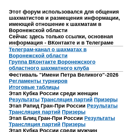
Этот форум использовался для общения
шахматистов и размещения информации,
имеющей отношение к шахматам в
Воронежской области
Сейчас здесь только ссылки, основная
информация - ВКонтакте и в Телеграме
Телеграм-канал о шахматах в
Воронежской области
Группа ВКонтакте Воронежского
областного шахматного клуба
Фестиваль "Имени Петра Великого"-2026
Регламенты турниров
Итоговые таблицы
Этап Кубка России среди женщин
Результаты
Трансляция партий
Призеры
Этап Рапид Гран-При России
Результаты
Трансляция партий
Призеры
Этап Блиц Гран-При России
Результаты
Трансляция партий
Призеры
Этап Кубка России среди мужчин