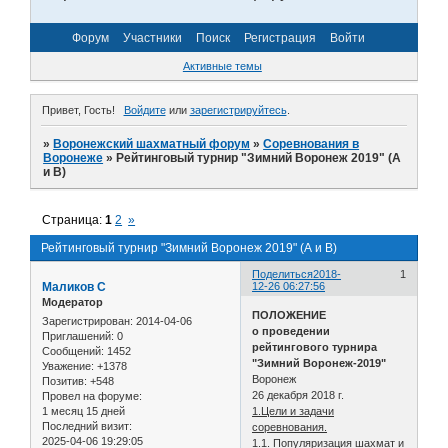
Форум
Участники
Поиск
Регистрация
Войти
Активные темы
Привет, Гость!
Войдите
или
зарегистрируйтесь
.
»
Воронежский шахматный форум
»
Соревнования в
Воронеже
»
Рейтинговый турнир "Зимний Воронеж 2019" (А
и В)
Страница:
1
2
»
Рейтинговый турнир "Зимний Воронеж 2019" (А и В)
Поделиться
2018-
1
Маликов С
12-26 06:27:56
Модератор
ПОЛОЖЕНИЕ
Зарегистрирован
: 2014-04-06
о проведении
Приглашений:
0
рейтингового турнира
Сообщений:
1452
"Зимний Воронеж-2019"
Уважение:
+1378
Воронеж
Позитив:
+548
26 декабря 2018 г.
Провел на форуме:
1 месяц 15 дней
1.Цели и задачи
Последний визит:
соревнования.
2025-04-06 19:29:05
1.1. Популяризация шахмат и