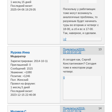
1 месяц 15 дней
Последний визит:
Поскольку у работающих
2025-04-06 19:29:05
тоже могут возникнуть
аналогичные проблемы, то
разумным будет начинать
туры во вторник и четверг с
18-00, а сб и вс в 17-00.
Так, наверное, и сделаем.
+2
Поделиться
2019-
13
Яурова Инна
01-10 07:07:32
Модератор
А сегодня как, Сергей
Зарегистрирован
: 2014-10-11
Константинович? Сегодня
Приглашений:
0
тоже в некотором роде
Сообщений:
1515
четверг.
Уважение:
+1080
Позитив:
+1246
0
Пол:
Женский
Провел на форуме:
1 месяц 5 дней
Последний визит:
2023-12-15 22:46:08
Поделиться
2019-
14
Маликов С
01-10 07:20:24