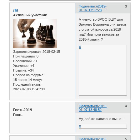
Поделиться
2019-
3
Ли
01-07 17:17:28
Активный участник
А членство ВРОО ВШФ для
Зимнего Воронежа считается
с оплатой взносов за 2019
год? Или пока взносов за
2018-й хватит?
0
Зарегистрирован
: 2018-02-15
Приглашений:
0
Сообщений:
31
Уважение:
+4
Позитив:
+34
Провел на форуме:
15 часов 14 минут
Последний визит:
2023-07-08 19:41:39
Поделиться
2019-
4
Гость2019
01-07 18:48:52
Гость
Ну, всё же написано выше...
0
Поделиться
2019-
5