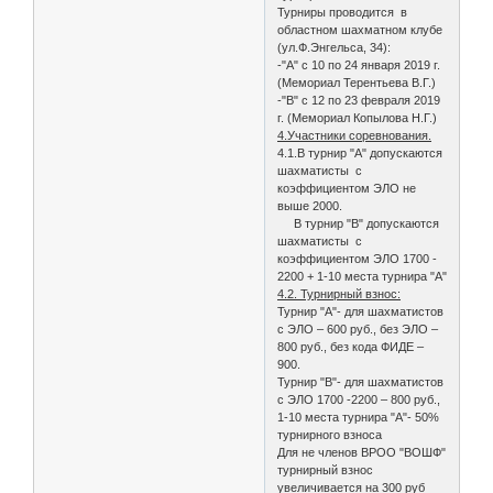
Турниры проводится в
областном шахматном клубе
(ул.Ф.Энгельса, 34):
-"А" с 10 по 24 января 2019 г.
(Мемориал Терентьева В.Г.)
-"В" с 12 по 23 февраля 2019
г. (Мемориал Копылова Н.Г.)
4.Участники соревнования.
4.1.В турнир "А" допускаются
шахматисты с
коэффициентом ЭЛО не
выше 2000.
В турнир "В" допускаются
шахматисты с
коэффициентом ЭЛО 1700 -
2200 + 1-10 места турнира "А"
4.2. Турнирный взнос:
Турнир "А"- для шахматистов
с ЭЛО – 600 руб., без ЭЛО –
800 руб., без кода ФИДЕ –
900.
Турнир "В"- для шахматистов
с ЭЛО 1700 -2200 – 800 руб.,
1-10 места турнира "А"- 50%
турнирного взноса
Для не членов ВРОО "ВОШФ"
турнирный взнос
увеличивается на 300 руб