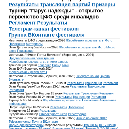
Результаты
Трансляция партий
Призеры
Турнир "Парус надежды" - открытое
первенство ЦФО среди инвалидов
Регламент
Результаты
Телеграм-канал фестиваля
Группа ВКонтакте фестиваля
Чемпионаты ЦФО среди женщин-2026
Жеребьевки и результаты
Фото
Положения
Материалы
Этап Детского кубка России-2026
Жеребьевки и результаты
Фото
Много
фото
Положение
Фестиваль "Имени Петра Великого" (Воронеж, июнь 2024)
Предварительная регистрация
Жеребьевки, результаты, списки заявок
Трансляция партий
Классика
Рапид
Блиц
Этап ДКР (Воронеж, май 2024)
Жеребьевки и результаты
Фестиваль Петровский (Воронеж, июнь 2023)
Telegram-канал
Группа
ВКонтакте
Этап Детского Кубка России 7-12 июня
Результаты
Трансляции
Регламент
Этап Рапид Гран-При России 13-14 июня
Результаты
Трансляции
Регламент
Этап Блиц Гран-При России 15 июня
Результаты
Трансляции
Регламент
Этап Кубка России 16-24 июня
Результаты
Трансляции
Регламент
Турнир Б 10-14 ноября
Жеребьевки и результаты
Положение
Актуальная
информация
Парус надежды 16-22 июня
Результаты
Положение
Блицтурнир 12 июня
Результаты
Судейский семинар
Список участников
Регистрация
Фестиваль Петровский (Воронеж, июнь 2022)
Анонс на сайте ФШР
Telegram-канал
Группа ВКонтакте
Форма для регистрации
Жеребьевки и результаты
Турнир A (10-17 июня)
Быстрые шахматы (18 июня)
Блицтурнир (19 июня)
Турнир B (20-26 июня)