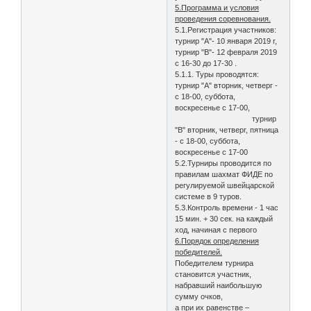
5.Программа и условия
проведения соревнования.
5.1.Регистрация участников:
турнир "А"- 10 января 2019 г,
турнир "В"- 12 февраля 2019
с 16-30 до 17-30 .
5.1.1. Туры проводятся:
турнир "А" вторник, четверг -
с 18-00, суббота,
воскресенье с 17-00,
турнир
"В" вторник, четверг, пятница
- с 18-00, суббота,
воскресенье с 17-00
5.2.Турниры проводится по
правилам шахмат ФИДЕ по
регулируемой швейцарской
системе в 9 туров.
5.3.Контроль времени - 1 час
15 мин. + 30 сек. на каждый
ход, начиная с первого
6.Порядок определения
победителей.
Победителем турнира
становится участник,
набравший наибольшую
сумму очков,
а при их равенстве –