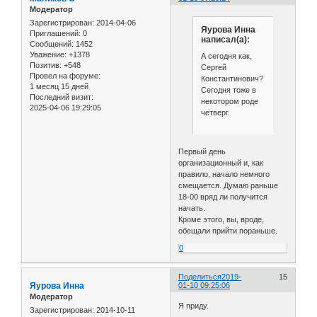
Модератор
Зарегистрирован
: 2014-04-06
Яурова Инна
Приглашений:
0
написал(а):
Сообщений:
1452
Уважение:
+1378
А сегодня как,
Позитив:
+548
Сергей
Провел на форуме:
Константинович?
1 месяц 15 дней
Сегодня тоже в
Последний визит:
некотором роде
2025-04-06 19:29:05
четверг.
Первый день
организационный и, как
правило, начало немного
смещается. Думаю раньше
18-00 вряд ли получится
начать.
Кроме этого, вы, вроде,
обещали прийти пораньше.
0
Поделиться
2019-
15
Яурова Инна
01-10 09:25:06
Модератор
Я приду.
Зарегистрирован
: 2014-10-11