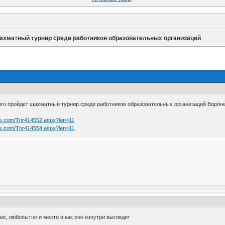
ахматный турнир среди работников образовательных организаций
кого пройдет шахматный турнир среди работников образовательных организаций Ворон
lts.com/Tnr414552.aspx?lan=11
lts.com/Tnr414554.aspx?lan=11
ю, любопытно и место и как оно изнутри выглядит