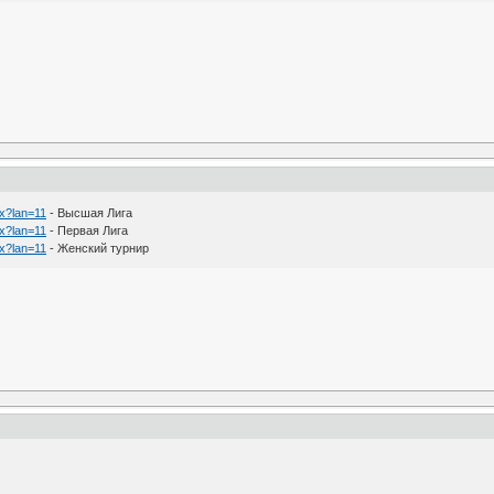
px?lan=11
- Высшая Лига
px?lan=11
- Первая Лига
px?lan=11
- Женский турнир