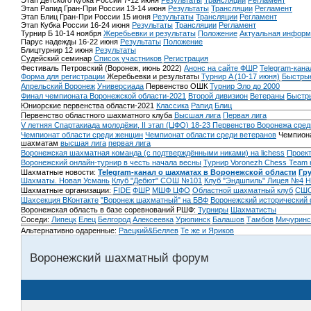
Этап Детского Кубка России 7-12 июня
Результаты
Трансляции
Регламент
Этап Рапид Гран-При России 13-14 июня
Результаты
Трансляции
Регламент
Этап Блиц Гран-При России 15 июня
Результаты
Трансляции
Регламент
Этап Кубка России 16-24 июня
Результаты
Трансляции
Регламент
Турнир Б 10-14 ноября
Жеребьевки и результаты
Положение
Актуальная информ
Парус надежды 16-22 июня
Результаты
Положение
Блицтурнир 12 июня
Результаты
Судейский семинар
Список участников
Регистрация
Фестиваль Петровский (Воронеж, июнь 2022)
Анонс на сайте ФШР
Telegram-кана
Форма для регистрации
Жеребьевки и результаты
Турнир A (10-17 июня)
Быстрые
Апрельский Воронеж
Универсиада
Первенство ОШК
Турнир Эло до 2000
Финал чемпионата Воронежской области-2021
Второй дивизион
Ветераны
Быстр
Юниорские первенства области-2021
Классика
Рапид
Блиц
Первенство областного шахматного клуба
Высшая лига
Первая лига
V летняя Спартакиада молодёжи, II этап (ЦФО) 18-23
Первенство Воронежа сред
Чемпионат области среди женщин
Чемпионат области среди ветеранов
Чемпиона
шахматам
высшая лига
первая лига
Воронежская шахматная команда (с подтверждёнными никами) на lichess
Проект
Воронежский онлайн-турнир в честь начала весны
Турнир Voronezh Chess Team 
Шахматные новости:
Telegram-канал о шахматах в Воронежской области
Гр
Шахматы. Новая Усмань
Клуб "Дебют" СОШ №101
Клуб "Эндшпиль" Лицея №4
Н
Шахматные организации:
FIDE
ФШР
МШФ ЦФО
Областной шахматный клуб
СШО
Шахсекция ВКонтакте
"Воронеж шахматный" на БВФ
Воронежский исторический
Воронежская область в базе соревнований РШФ:
Турниры
Шахматисты
Соседи:
Липецк
Елец
Белгород
Алексеевка
Урюпинск
Балашов
Тамбов
Мичуринс
Альтернативно одаренные:
Раецкий&Беляев
Те же и Яриков
Воронежский шахматный форум