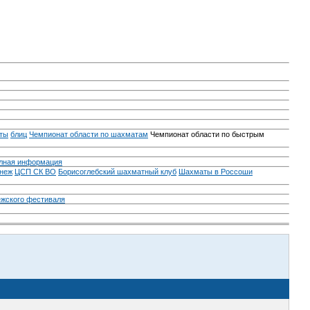
ты
блиц
Чемпионат области по шахматам
Чемпионат области по быстрым
лная информация
неж
ЦСП СК ВО
Борисоглебский шахматный клуб
Шахматы в Россоши
ежского фестиваля