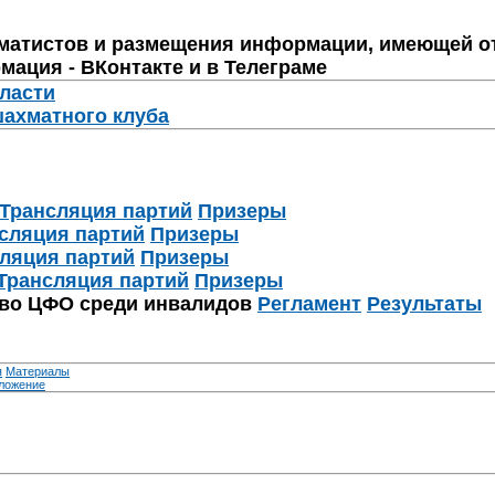
матистов и размещения информации, имеющей о
мация - ВКонтакте и в Телеграме
бласти
шахматного клуба
Трансляция партий
Призеры
сляция партий
Призеры
ляция партий
Призеры
Трансляция партий
Призеры
тво ЦФО среди инвалидов
Регламент
Результаты
я
Материалы
ложение