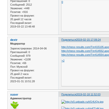
Приглашений:
0
0
Сообщений:
2512
Уважение:
+448
Позитив:
+916
Провел на форуме:
20 дней 12 часов
Последний визит:
2019-03-22 13:48:48
dextr
Поделиться
2019-02-15 17:09:24
Модератор
http://chess-results.com/Tnr415105.as
Зарегистрирован
: 2014-04-06
http://chess-results.com/Tnr414552.as
Приглашений:
0
http://chess-results.com/Tnr414554.as
Сообщений:
979
Уважение:
+1108
+2
Позитив:
+66
Пол:
Мужской
Провел на форуме:
25 дней 2 часа
Последний визит:
2023-01-31 10:51:28
xuser
Поделиться
2019-02-18 11:52:03
Администратор