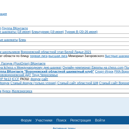
ация
л
Группа ВКонтакте
 шахматы (18 июня)
Блицтурнир (19 июня)
Турнир B (20-26 июня)
ые шахматы
Блиц
и школьников
Воронежский областной этап Белой Ладьи-2021
т области по блицу
первая лига
высшая лига
Мемориал Загоровского
быстрые шахма
 Патиум (PostOrion) ВКонтакте
на lichess к Международному дню шахмат
Онлайн-чемпионат Европы на chess.com
По
уппа ВКонтакте "Воронежский областной шахматный клуб"
Спорт-Игрок
РИА Воро
ововоронежский ДДТ
Труд-Черноземье
Р №13
ICCF
РАЗШ:
форум
сайт
 форум
Cтарый форум (только чтение)
Старый сайт областной ШФ
Старый сайт Ворон
к
Курск
Железногорск
Форум
Участники
Поиск
Регистрация
Войти
Активные темы