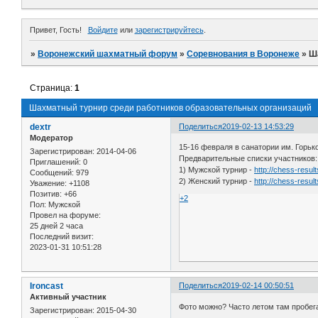
Привет, Гость!
Войдите
или
зарегистрируйтесь
.
»
Воронежский шахматный форум
»
Соревнования в Воронеже
»
Ш
Страница:
1
Шахматный турнир среди работников образовательных организаций
dextr
Поделиться
2019-02-13 14:53:29
Модератор
15-16 февраля в санатории им. Горь
Зарегистрирован
: 2014-04-06
Предварительные списки участников:
Приглашений:
0
1) Мужской турнир -
http://chess-resu
Сообщений:
979
2) Женский турнир -
http://chess-resu
Уважение:
+1108
Позитив:
+66
+2
Пол:
Мужской
Провел на форуме:
25 дней 2 часа
Последний визит:
2023-01-31 10:51:28
Ironcast
Поделиться
2019-02-14 00:50:51
Активный участник
Фото можно? Часто летом там пробега
Зарегистрирован
: 2015-04-30