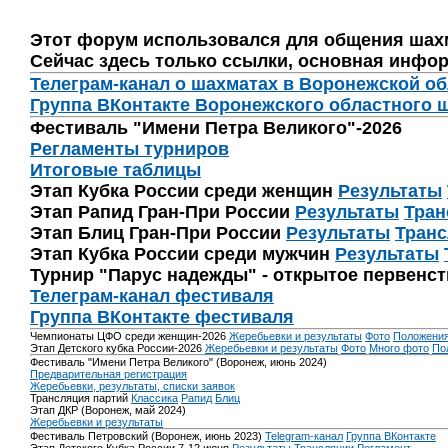
Этот форум использовался для общения шах
Сейчас здесь только ссылки, основная инфор
Телеграм-канал о шахматах в Воронежской о
Группа ВКонтакте Воронежского областного 
Фестиваль "Имени Петра Великого"-2026
Регламенты турниров
Итоговые таблицы
Этап Кубка России среди женщин
Результаты
Этап Рапид Гран-При России
Результаты
Тран
Этап Блиц Гран-При России
Результаты
Транс
Этап Кубка России среди мужчин
Результаты
Турнир "Парус надежды" - открытое первенс
Телеграм-канал фестиваля
Группа ВКонтакте фестиваля
Чемпионаты ЦФО среди женщин-2026
Жеребьевки и результаты
Фото
Положени
Этап Детского кубка России-2026
Жеребьевки и результаты
Фото
Много фото
По
Фестиваль "Имени Петра Великого" (Воронеж, июнь 2024)
Предварительная регистрация
Жеребьевки, результаты, списки заявок
Трансляция партий
Классика
Рапид
Блиц
Этап ДКР (Воронеж, май 2024)
Жеребьевки и результаты
Фестиваль Петровский (Воронеж, июнь 2023)
Telegram-канал
Группа ВКонтакте