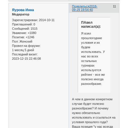
Поделиться
2018-
11
Яурова Инна
09-29 19:54:40
Модератор
Зарегистрирован
: 2014-10-11
ПАвел
Приглашений:
0
написал(а):
Сообщений:
1515
Уважение:
+1080
Я взял
Позитив:
+1246
прошлогодние
Пол:
Женский
условия и их
Провел на форуме:
будем
1 месяц 5 дней
использовать. У
Последний визит:
нас во всех
2023-12-15 22:46:08
остальных
турнирах
используется
рейтинг - все же
полезно иногда
разнообразие.
А чем в данном конкретном
случае будет полезно
разнообразие? И почему
нужно обязательно
использовать и ссылаться на
условия прошлого года?
Ваша позиция "у нас всегда