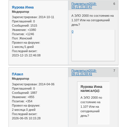
Поделиться
2018-
6
Яурова Инна
09-21 21:20:47
Модератор
А ЭЛО 2000 по состоянию на
Зарегистрирован
: 2014-10-11
1.10? Или на сегодняшний
Приглашений:
0
день?
Сообщений:
1515
Уважение:
+1080
0
Позитив:
+1246
Пол:
Женский
Провел на форуме:
1 месяц 5 дней
Последний визит:
2023-12-15 22:46:08
Поделиться
2018-
7
ПАвел
09-21 21:59:41
Модератор
Зарегистрирован
: 2014-04-06
Яурова Инна
Приглашений:
0
написал(а):
Сообщений:
1887
Уважение:
+855
А ЭЛО 2000 по
Позитив:
+354
состоянию на
Провел на форуме:
1.10? Или на
2 месяца 0 дней
сегодняшний
Последний визит:
день?
2026-06-05 10:15:28