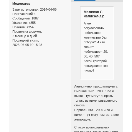
Модератор
Зарегистрирован
: 2014-04-06
Маликов С
Приглашений:
0
написал(а):
Сообщений:
1887
Уважение:
+855
А как
Позитив:
+354
регулировать
Провел на форуме:
небольшое
2 месяца 0 дней
количество без
Последний визит:
отбора? И что
2026-06-05 10:15:28
значит
небольшое - 20,
30, 40, 50?
Какой критерий
попадания в это
число?
Аналогично прошлогоднему:
Высшая Лига - 2000 Эло и
выше - тут могут сыграть
только из нижеприведенного
списка.
Первая Лига - 2000 Эло и
ниже. - тут могут сыграть все
желающие.
Список потенциальных