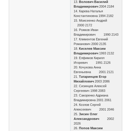
13.
Волович Василий
Владимирович
2004 2184
14. Карева Наталья
Константиновна 1994 2182
15. Моисеенко Андрей
2000 2172
16. Рожков Иван
Владимирович 1990 2143
17. Климентов Евгений
Романович 2000 2135
18.
Киселев Максим
Владимирович
1993 2132
19. Елфимов Кирилл
Игоревич 1991 2126
20. Кочукова Анна
Евгеньевна 2001 2121
21.
Татаринцев Егор
Михайлович
2003 2086
22. Сизинцев Алексей
Сергеевич 1998 2083
23. Сакоренко Адриана
Владимировна 2001 2061
24. Козлов Сергей
Алексеевич 2001 2046
25.
Зисин Олег
Александрович
2002
2026
26.
Попов Максим