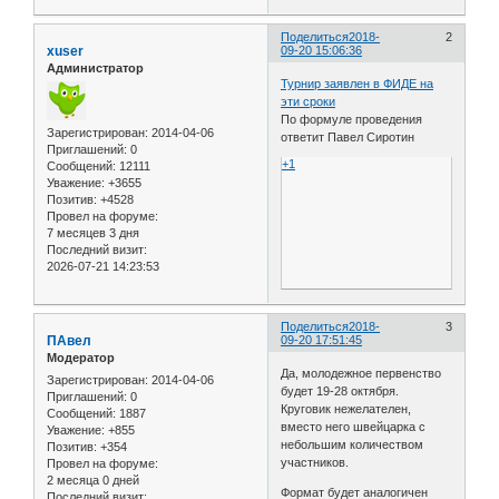
Поделиться
2018-
2
xuser
09-20 15:06:36
Администратор
Турнир заявлен в ФИДЕ на
эти сроки
По формуле проведения
Зарегистрирован
: 2014-04-06
ответит Павел Сиротин
Приглашений:
0
+1
Сообщений:
12111
Уважение:
+3655
Позитив:
+4528
Провел на форуме:
7 месяцев 3 дня
Последний визит:
2026-07-21 14:23:53
Поделиться
2018-
3
ПАвел
09-20 17:51:45
Модератор
Да, молодежное первенство
Зарегистрирован
: 2014-04-06
будет 19-28 октября.
Приглашений:
0
Круговик нежелателен,
Сообщений:
1887
вместо него швейцарка с
Уважение:
+855
небольшим количеством
Позитив:
+354
участников.
Провел на форуме:
2 месяца 0 дней
Формат будет аналогичен
Последний визит: