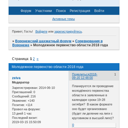
Форум
Участники
Поиск
Регистрация
Войти
Активные темы
Привет, Гость!
Войдите
или
зарегистрируйтесь
.
»
Воронежский шахматный форум
»
Соревнования в
Воронеже
»
Молодежное первенство области 2018 года
Страница:
1
2
»
Молодежное первенство области 2018 года
Поделиться
2018-
1
zeiva
09-20 12:48:00
Модератор
Планируется ли проведение
Зарегистрирован
: 2014-06-10
молодёжного первенства
Приглашений:
0
области в заявленные в
Сообщений:
216
календаре сроки 19-28
Уважение:
+140
октября? В каком формате
Позитив:
+114
оно будет организовано
Провел на форуме:
13 дней 1 час
(будет ли деление на лиги с
Последний визит:
круговиком в высшей лиге)?
2019-03-15 15:50:09
0