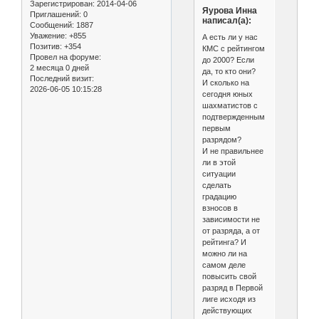
Зарегистрирован
: 2014-04-06
Яурова Инна
Приглашений:
0
написал(а):
Сообщений:
1887
Уважение:
+855
А есть ли у нас
Позитив:
+354
КМС с рейтингом
Провел на форуме:
до 2000? Если
2 месяца 0 дней
да, то кто они?
Последний визит:
И сколько на
2026-06-05 10:15:28
сегодня юных
шахматистов с
подтвержденным
первым
разрядом?
И не правильнее
ли в этой
ситуации
сделать
градацию
взносов в
зависимости не
от разряда, а от
рейтинга? И
можно ли на
самом деле
повысить свой
разряд в Первой
лиге исходя из
действующих