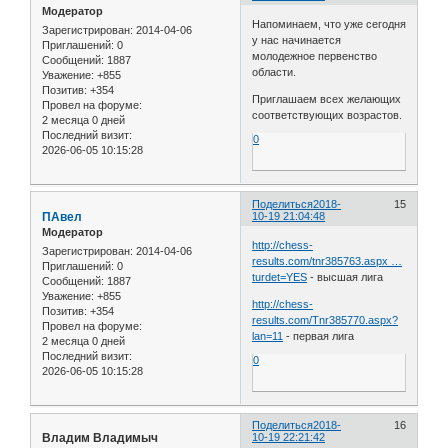
Модератор
Напоминаем, что уже сегодня
Зарегистрирован
: 2014-04-06
у нас начинается
Приглашений:
0
молодежное первенство
Сообщений:
1887
области.
Уважение:
+855
Позитив:
+354
Приглашаем всех желающих
Провел на форуме:
соответствующих возрастов.
2 месяца 0 дней
Последний визит:
0
2026-06-05 10:15:28
Поделиться
2018-
15
ПАвел
10-19 21:04:48
Модератор
http://chess-
Зарегистрирован
: 2014-04-06
results.com/tnr385763.aspx …
Приглашений:
0
turdet=YES
- высшая лига
Сообщений:
1887
Уважение:
+855
http://chess-
Позитив:
+354
results.com/Tnr385770.aspx?
Провел на форуме:
lan=11
- первая лига
2 месяца 0 дней
Последний визит:
0
2026-06-05 10:15:28
Поделиться
2018-
16
Владим Владимыч
10-19 22:21:42