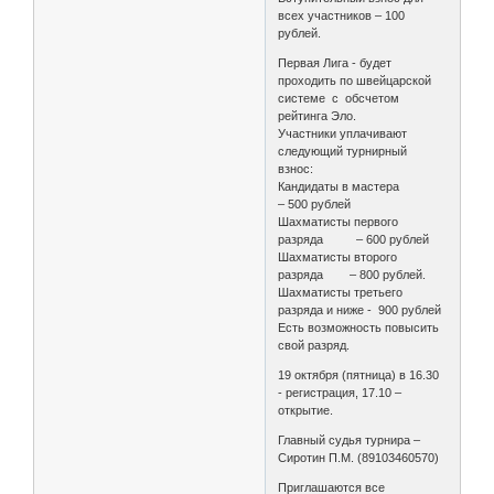
всех участников – 100
рублей.
Первая Лига - будет
проходить по швейцарской
системе с обсчетом
рейтинга Эло.
Участники уплачивают
следующий турнирный
взнос:
Кандидаты в мастера
– 500 рублей
Шахматисты первого
разряда – 600 рублей
Шахматисты второго
разряда – 800 рублей.
Шахматисты третьего
разряда и ниже - 900 рублей
Есть возможность повысить
свой разряд.
19 октября (пятница) в 16.30
- регистрация, 17.10 –
открытие.
Главный судья турнира –
Сиротин П.М. (89103460570)
Приглашаются все