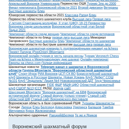
Апрельский Воронеж
Универсиада
Первенство ОШК
Турнир Эло до 2000
Финал чемпионата Воронежской области-2021
Второй дивизион
Ветераны
Быстрые шахматы
Блиц
Юниорские первенства области-2021
Классика
Рапид
Блиц
Первенство областного шахматного клуба
Высшая лига
Первая лига
V летняя Спартакиада молодёжи, II этап (ЦФО) 18-23
Первенство
Воронежа среди школьников
Воронежский областной этап Белой
Ладьи-2021
Чемпионат области среди женщин
Чемпионат области среди ветеранов
Чемпионат области по блицу
первая лига
высшая лига
Мемориал
Загоровского
быстрые шахматы
блиц
Чемпионат области по шахматам
Чемпионат области по быстрым шахматам
высшая лига
первая лига
Воронежская шахматная команда (с подтверждёнными никами) на lichess
Проект Патиум (PostOrion) ВКонтакте
Воронежский онлайн-турнир в честь начала весны
Турнир Voronezh Chess
Team на lichess к Международному дню шахмат
Онлайн-чемпионат
Европы на chess.com
Полная информация
Шахматные новости:
Telegram-канал о шахматах в Воронежской
области
Группа ВКонтакте "Воронежский областной шахматный
клуб"
Спорт-Игрок
РИА Воронеж
ЦСП СК ВО
Борисоглебский шахматный
клуб
Шахматы в Россоши
Шахматы. Новая Усмань
Клуб "Дебют" СОШ
№101
Клуб "Эндшпиль" Лицея №4
Нововоронежский ДДТ
Труд-Черноземье
Шахматные организации:
FIDE
ФШР
МШФ ЦФО
Областной шахматный
клуб
СШОР №13
ICCF
РАЗШ:
форум
сайт
Шахсекция ВКонтакте
"Воронеж шахматный" на БВФ
Воронежский
исторический форум
Cтарый форум (только чтение)
Старый сайт
областной ШФ
Старый сайт Воронежского фестиваля
Воронежская область в базе соревнований РШФ:
Турниры
Шахматисты
Соседи:
Липецк
Елец
Белгород
Алексеевка
Урюпинск
Балашов
Тамбов
Мичуринск
Курск
Железногорск
Альтернативно одаренные:
Раецкий&Беляев
Те же и Яриков
Воронежский шахматный форум