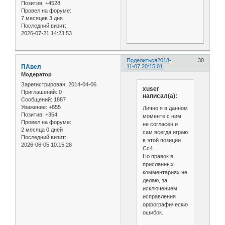
Позитив:
+4528
Провел на форуме:
7 месяцев 3 дня
Последний визит:
2026-07-21 14:23:53
Поделиться
2018-
30
ПАвел
11-07 20:15:01
Модератор
Зарегистрирован
: 2014-04-06
xuser
Приглашений:
0
написал(а):
Сообщений:
1887
Уважение:
+855
Лично я в данном
Позитив:
+354
моменте с ним
Провел на форуме:
не согласен и
2 месяца 0 дней
сам всегда играю
Последний визит:
в этой позиции
2026-06-05 10:15:28
Cс4.
Но правок в
присланных
комментариях не
делаю, за
исключением
исправления
орфографических
ошибок.