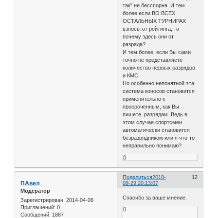
так" не бесспорна. И тем
более если ВО ВСЕХ
ОСТАЛЬНЫХ ТУРНИРАХ
взносы от рейтинга, то
почему здесь они от
разряда?
И тем более, если Вы сами
точно не представляете
количество первых разрядов
и КМС.
Но особенно непонятной эта
система взносов становится
применительно к
просроченным, как Вы
пишете, разрядам. Ведь в
этом случае спортсмен
автоматически становится
безразрядником или я что-то
неправильно понимаю?
0
Поделиться
2018-
12
ПАвел
09-29 20:13:07
Модератор
Спасибо за ваше мнение.
Зарегистрирован
: 2014-04-06
Приглашений:
0
0
Сообщений:
1887