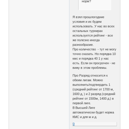
норм?
Я взял прошлогодние
условия и их будем
использовать. У нас во всех
остальных турнирах
используется рейтинг - все
же полезно иногда
разнообразие.
Про количество - тут не могу
точно сказать. Но порядка 10
кмс и порядка 40 1 у нас
есть. Если он просрочен - не
вижу в этом проблемы.
Про Разряд относится к
обеим лигам. Можно
выполнить/подтвердить 1
(средний рейтинг от 1700 м,
1600 д, ) и 2 разряд (средний
рейтинг от 1500м, 1400 д.) в
первой лиге.
В Высшей Лиге
автоматически будет норма
КМС и для м и д.
0