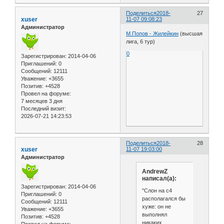
Поделиться
2018-
27
xuser
11-07 09:08:23
Администратор
М.Попов - Жилейкин
(высшая
лига, 6 тур)
0
Зарегистрирован
: 2014-04-06
Приглашений:
0
Сообщений:
12111
Уважение:
+3655
Позитив:
+4528
Провел на форуме:
7 месяцев 3 дня
Последний визит:
2026-07-21 14:23:53
Поделиться
2018-
28
xuser
11-07 19:03:00
Администратор
AndrewZ
написал(а):
Зарегистрирован
: 2014-04-06
"Слон на с4
Приглашений:
0
располагался бы
Сообщений:
12111
хуже: он не
Уважение:
+3655
выполнял
Позитив:
+4528
никаких
Провел на форуме: