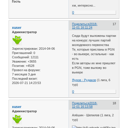
Гость
хм, интересно...
0
Поделиться
2018-
17
xuser
11-01 16:11:24
Администратор
Сюда будут выложены партии
на конкурс лучших партий
молодежного первенства
Зарегистрирован
: 2014-04-06
Те, которые присланы в PGN
Приглашений:
0
- во вьюере, остальные - как
Сообщений:
12111
есть
Уважение:
+3655
Если авторы их мне пришлют
Позитив:
+4528
в PGN, тоже выложу во
Провел на форуме:
вьюере
7 месяцев 3 дня
Последний визит:
Яуров - Рудаков
(1 лига, 6
2026-07-21 14:23:53
тур)
0
Поделиться
2018-
18
xuser
11-01 16:13:58
Администратор
Алёшин - Шепилов (1 лига, 2
тур)
Зарегистрирован
: 2014-04-06