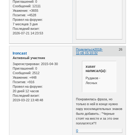
Приглашений:
0
Сообщений:
12111
Уважение:
+3655
Позитив:
+4528
Провел на форуме:
7 месяцев 3 дня
Последний визит:
2026-07-21 14:23:53
Поделиться
2018-
26
Ironcast
11-06 15:10:32
Активный участник
Зарегистрирован
: 2015-04-30
xuser
Приглашений:
0
написал(а):
Сообщений:
2512
Уважение:
+448
Рудаков -
Позитив:
+916
Лесных
Провел на форуме:
20 дней 12 часов
Последний визит:
Понравилась фраза, но
2019-03-22 13:48:48
только в ней в конце нужно
пару восклицательных знаков
было добавить.: "Черные
стоят на месте и за это они
поплатятся"!!
0