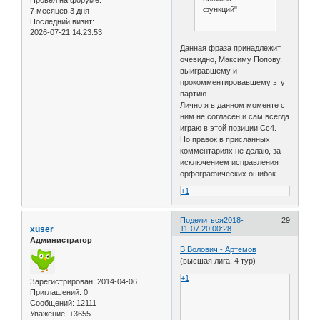
функций"
7 месяцев 3 дня
Последний визит:
2026-07-21 14:23:53
Данная фраза принадлежит,
очевидно, Максиму Попову,
выигравшему и
прокомментировавшему эту
партию.
Лично я в данном моменте с
ним не согласен и сам всегда
играю в этой позиции Cс4.
Но правок в присланных
комментариях не делаю, за
исключением исправления
орфографических ошибок.
+1
Поделиться
2018-
29
xuser
11-07 20:00:28
Администратор
В.Волович - Артемов
(высшая лига, 4 тур)
+1
Зарегистрирован
: 2014-04-06
Приглашений:
0
Сообщений:
12111
Уважение:
+3655