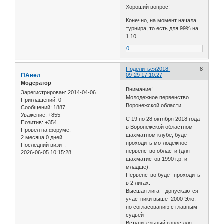
Хороший вопрос!
Конечно, на момент начала
турнира, то есть для 99% на
1.10.
0
Поделиться
2018-
8
ПАвел
09-29 17:10:27
Модератор
Внимание!
Зарегистрирован
: 2014-04-06
Молодежное первенство
Приглашений:
0
Воронежской области
Сообщений:
1887
Уважение:
+855
С 19 по 28 октября 2018 года
Позитив:
+354
в Воронежской областном
Провел на форуме:
шахматном клубе, будет
2 месяца 0 дней
проходить мо-лодежное
Последний визит:
первенство области (для
2026-06-05 10:15:28
шахматистов 1990 г.р. и
младше).
Первенство будет проходить
в 2 лигах.
Высшая лига – допускаются
участники выше 2000 Эло,
по согласованию с главным
судьей
Вступительный взнос для