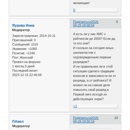
желающие!
0
Поделиться
2018-
9
Яурова Инна
09-29 18:08:54
Модератор
А есть ли у нас КМС с
Зарегистрирован
: 2014-10-11
рейтингом до 2000? Если да,
Приглашений:
0
то кто они?
Сообщений:
1515
И сколько на сегодня юных
Уважение:
+1080
шахматистов с
Позитив:
+1246
подтвержденным первым
Пол:
Женский
Провел на форуме:
разрядом?
1 месяц 5 дней
И не правильнее ли в этой
Последний визит:
ситуации сделать градацию
2023-12-15 22:46:08
взносов в зависимости не от
разряда, а от рейтинга? И
можно ли на самом деле
повысить свой разряд в
Первой лиге исходя из
действующих норм?
+1
Поделиться
2018-
10
ПАвел
09-29 19:30:19
Модератор