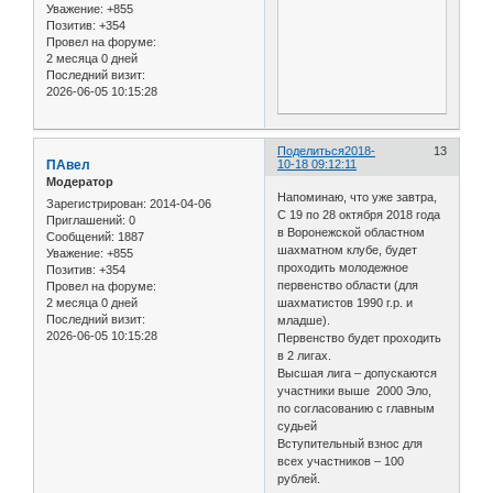
Уважение:
+855
Позитив:
+354
Провел на форуме:
2 месяца 0 дней
Последний визит:
2026-06-05 10:15:28
Поделиться
2018-
13
ПАвел
10-18 09:12:11
Модератор
Напоминаю, что уже завтра,
Зарегистрирован
: 2014-04-06
С 19 по 28 октября 2018 года
Приглашений:
0
в Воронежской областном
Сообщений:
1887
шахматном клубе, будет
Уважение:
+855
проходить молодежное
Позитив:
+354
первенство области (для
Провел на форуме:
2 месяца 0 дней
шахматистов 1990 г.р. и
Последний визит:
младше).
2026-06-05 10:15:28
Первенство будет проходить
в 2 лигах.
Высшая лига – допускаются
участники выше 2000 Эло,
по согласованию с главным
судьей
Вступительный взнос для
всех участников – 100
рублей.