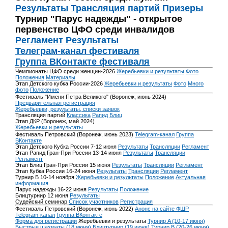
Результаты
Трансляция партий
Призеры
Турнир "Парус надежды" - открытое
первенство ЦФО среди инвалидов
Регламент
Результаты
Телеграм-канал фестиваля
Группа ВКонтакте фестиваля
Чемпионаты ЦФО среди женщин-2026
Жеребьевки и результаты
Фото
Положения
Материалы
Этап Детского кубка России-2026
Жеребьевки и результаты
Фото
Много
фото
Положение
Фестиваль "Имени Петра Великого" (Воронеж, июнь 2024)
Предварительная регистрация
Жеребьевки, результаты, списки заявок
Трансляция партий
Классика
Рапид
Блиц
Этап ДКР (Воронеж, май 2024)
Жеребьевки и результаты
Фестиваль Петровский (Воронеж, июнь 2023)
Telegram-канал
Группа
ВКонтакте
Этап Детского Кубка России 7-12 июня
Результаты
Трансляции
Регламент
Этап Рапид Гран-При России 13-14 июня
Результаты
Трансляции
Регламент
Этап Блиц Гран-При России 15 июня
Результаты
Трансляции
Регламент
Этап Кубка России 16-24 июня
Результаты
Трансляции
Регламент
Турнир Б 10-14 ноября
Жеребьевки и результаты
Положение
Актуальная
информация
Парус надежды 16-22 июня
Результаты
Положение
Блицтурнир 12 июня
Результаты
Судейский семинар
Список участников
Регистрация
Фестиваль Петровский (Воронеж, июнь 2022)
Анонс на сайте ФШР
Telegram-канал
Группа ВКонтакте
Форма для регистрации
Жеребьевки и результаты
Турнир A (10-17 июня)
Быстрые шахматы (18 июня)
Блицтурнир (19 июня)
Турнир B (20-26 июня)