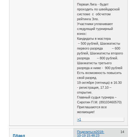
Первая Лига - будет
проходить по швейцарской
системе с обсчетом
рейтинга Эло.
Участники уплачивают
следующий турнирный
взнос:
Кандидаты в мастера
– 500 рублей, Шахматисты
первого разряда – 600
рублей, Шахматисты второго
разряда – 800 рублей.
Шахматисты третьего
разряда и ниже - 900 рублей
Есть возможность повысить
свой разряд.
19 октября (пятница) в 16.30
- регистрация, 17.10 –
открытие.
Главный судья турнира –
Сиротин П.М. (89103460570)
Приглашаются все
желающие!
+1
Поделиться
2018-
14
ПАвел
10-19 15:48:23