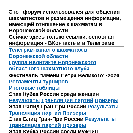
Этот форум использовался для общения
шахматистов и размещения информации,
имеющей отношение к шахматам в
Воронежской области
Сейчас здесь только ссылки, основная
информация - ВКонтакте и в Телеграме
Телеграм-канал о шахматах в
Воронежской области
Группа ВКонтакте Воронежского
областного шахматного клуба
Фестиваль "Имени Петра Великого"-2026
Регламенты турниров
Итоговые таблицы
Этап Кубка России среди женщин
Результаты
Трансляция партий
Призеры
Этап Рапид Гран-При России
Результаты
Трансляция партий
Призеры
Этап Блиц Гран-При России
Результаты
Трансляция партий
Призеры
Этап Кубка России среди мужчин