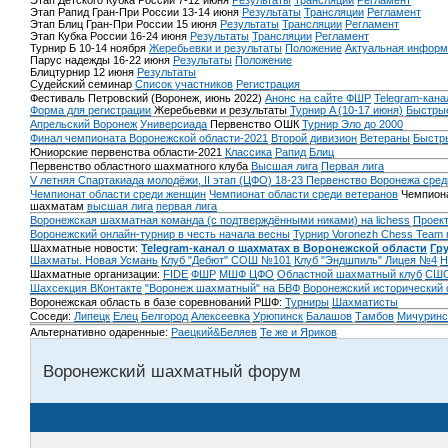
Этап Детского Кубка России 7-12 июня
Результаты
Трансляции
Регламент
Этап Рапид Гран-При России 13-14 июня
Результаты
Трансляции
Регламент
Этап Блиц Гран-При России 15 июня
Результаты
Трансляции
Регламент
Этап Кубка России 16-24 июня
Результаты
Трансляции
Регламент
Турнир Б 10-14 ноября
Жеребьевки и результаты
Положение
Актуальная информ
Парус надежды 16-22 июня
Результаты
Положение
Блицтурнир 12 июня
Результаты
Судейский семинар
Список участников
Регистрация
Фестиваль Петровский (Воронеж, июнь 2022)
Анонс на сайте ФШР
Telegram-кана
Форма для регистрации
Жеребьевки и результаты
Турнир A (10-17 июня)
Быстрые
Апрельский Воронеж
Универсиада
Первенство ОШК
Турнир Эло до 2000
Финал чемпионата Воронежской области-2021
Второй дивизион
Ветераны
Быстр
Юниорские первенства области-2021
Классика
Рапид
Блиц
Первенство областного шахматного клуба
Высшая лига
Первая лига
V летняя Спартакиада молодёжи, II этап (ЦФО) 18-23
Первенство Воронежа сред
Чемпионат области среди женщин
Чемпионат области среди ветеранов
Чемпиона
шахматам
высшая лига
первая лига
Воронежская шахматная команда (с подтверждёнными никами) на lichess
Проект
Воронежский онлайн-турнир в честь начала весны
Турнир Voronezh Chess Team 
Шахматные новости:
Telegram-канал о шахматах в Воронежской области
Гр
Шахматы. Новая Усмань
Клуб "Дебют" СОШ №101
Клуб "Эндшпиль" Лицея №4
Н
Шахматные организации:
FIDE
ФШР
МШФ ЦФО
Областной шахматный клуб
СШО
Шахсекция ВКонтакте
"Воронеж шахматный" на БВФ
Воронежский исторический
Воронежская область в базе соревнований РШФ:
Турниры
Шахматисты
Соседи:
Липецк
Елец
Белгород
Алексеевка
Урюпинск
Балашов
Тамбов
Мичуринс
Альтернативно одаренные:
Раецкий&Беляев
Те же и Яриков
Воронежский шахматный форум