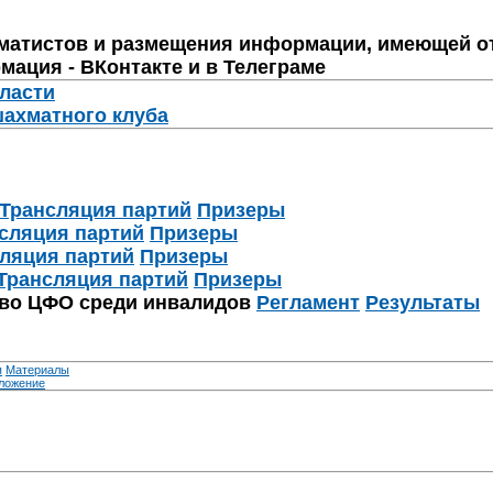
матистов и размещения информации, имеющей о
мация - ВКонтакте и в Телеграме
бласти
шахматного клуба
Трансляция партий
Призеры
сляция партий
Призеры
ляция партий
Призеры
Трансляция партий
Призеры
тво ЦФО среди инвалидов
Регламент
Результаты
я
Материалы
ложение