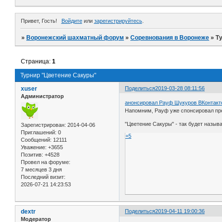
Привет, Гость!
Войдите
или
зарегистрируйтесь
.
»
Воронежский шахматный форум
»
Соревнования в Воронеже
»
Т
Страница:
1
Турнир "Цветение Сакуры"
xuser
Поделиться
2019-03-28 08:11:56
Администратор
анонсировал Рауф Шукуров ВКонтакт
Напомним, Рауф уже спонсировал про
"Цветение Сакуры" - так будет назыв
Зарегистрирован
: 2014-04-06
Приглашений:
0
+5
Сообщений:
12111
Уважение:
+3655
Позитив:
+4528
Провел на форуме:
7 месяцев 3 дня
Последний визит:
2026-07-21 14:23:53
dextr
Поделиться
2019-04-11 19:00:36
Модератор