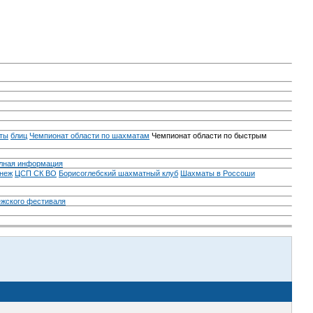
ты
блиц
Чемпионат области по шахматам
Чемпионат области по быстрым
лная информация
неж
ЦСП СК ВО
Борисоглебский шахматный клуб
Шахматы в Россоши
ежского фестиваля