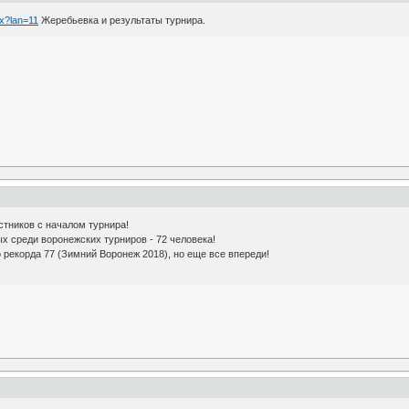
px?lan=11
Жеребьевка и результаты турнира.
стников с началом турнира!
х среди воронежских турниров - 72 человека!
 рекорда 77 (Зимний Воронеж 2018), но еще все впереди!