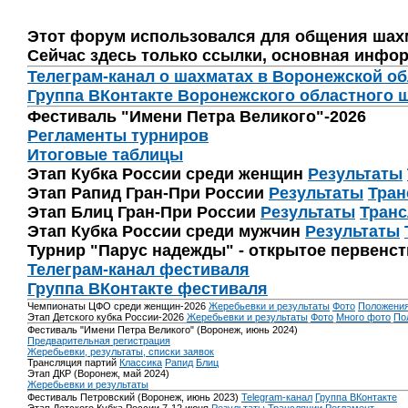
Этот форум использовался для общения шах
Сейчас здесь только ссылки, основная инфор
Телеграм-канал о шахматах в Воронежской о
Группа ВКонтакте Воронежского областного 
Фестиваль "Имени Петра Великого"-2026
Регламенты турниров
Итоговые таблицы
Этап Кубка России среди женщин
Результаты
Этап Рапид Гран-При России
Результаты
Тран
Этап Блиц Гран-При России
Результаты
Транс
Этап Кубка России среди мужчин
Результаты
Турнир "Парус надежды" - открытое первенс
Телеграм-канал фестиваля
Группа ВКонтакте фестиваля
Чемпионаты ЦФО среди женщин-2026
Жеребьевки и результаты
Фото
Положени
Этап Детского кубка России-2026
Жеребьевки и результаты
Фото
Много фото
По
Фестиваль "Имени Петра Великого" (Воронеж, июнь 2024)
Предварительная регистрация
Жеребьевки, результаты, списки заявок
Трансляция партий
Классика
Рапид
Блиц
Этап ДКР (Воронеж, май 2024)
Жеребьевки и результаты
Фестиваль Петровский (Воронеж, июнь 2023)
Telegram-канал
Группа ВКонтакте