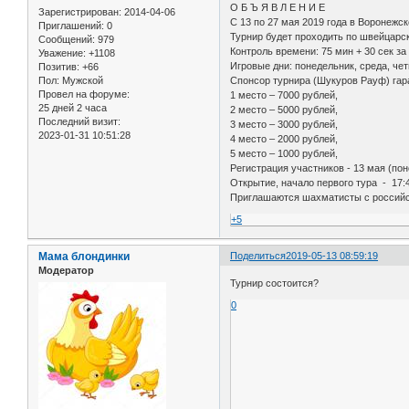
О Б Ъ Я В Л Е Н И Е
Зарегистрирован
: 2014-04-06
С 13 по 27 мая 2019 года в Воронеж
Приглашений:
0
Турнир будет проходить по швейцарск
Сообщений:
979
Контроль времени: 75 мин + 30 сек за
Уважение:
+1108
Игровые дни: понедельник, среда, четв
Позитив:
+66
Спонсор турнира (Шукуров Рауф) гар
Пол:
Мужской
Провел на форуме:
1 место – 7000 рублей,
25 дней 2 часа
2 место – 5000 рублей,
Последний визит:
3 место – 3000 рублей,
2023-01-31 10:51:28
4 место – 2000 рублей,
5 место – 1000 рублей,
Регистрация участников - 13 мая (поне
Открытие, начало первого тура - 17:
Приглашаются шахматисты с российс
+5
Мама блондинки
Поделиться
2019-05-13 08:59:19
Модератор
Турнир состоится?
0