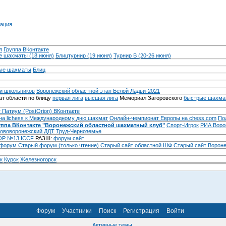
ация
л
Группа ВКонтакте
 шахматы (18 июня)
Блицтурнир (19 июня)
Турнир B (20-26 июня)
ые шахматы
Блиц
и школьников
Воронежский областной этап Белой Ладьи-2021
т области по блицу
первая лига
высшая лига
Мемориал Загоровского
быстрые шахма
 Патиум (PostOrion) ВКонтакте
на lichess к Международному дню шахмат
Онлайн-чемпионат Европы на chess.com
По
уппа ВКонтакте "Воронежский областной шахматный клуб"
Спорт-Игрок
РИА Воро
ововоронежский ДДТ
Труд-Черноземье
Р №13
ICCF
РАЗШ:
форум
сайт
 форум
Cтарый форум (только чтение)
Старый сайт областной ШФ
Старый сайт Ворон
к
Курск
Железногорск
Форум
Участники
Поиск
Регистрация
Войти
Активные темы