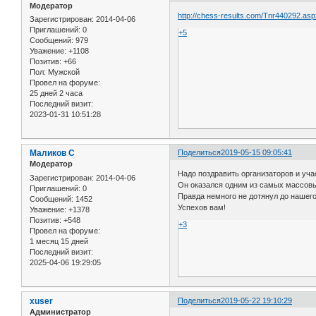
Модератор
http://chess-results.com/Tnr440292.as
Зарегистрирован
: 2014-04-06
Приглашений:
0
+5
Сообщений:
979
Уважение:
+1108
Позитив:
+66
Пол:
Мужской
Провел на форуме:
25 дней 2 часа
Последний визит:
2023-01-31 10:51:28
Маликов С
Поделиться
2019-05-15 09:05:41
Модератор
Надо поздравить организаторов и уча
Зарегистрирован
: 2014-04-06
Он оказался одним из самых массовы
Приглашений:
0
Правда немного не дотянул до нашего
Сообщений:
1452
Успехов вам!
Уважение:
+1378
Позитив:
+548
+3
Провел на форуме:
1 месяц 15 дней
Последний визит:
2025-04-06 19:29:05
xuser
Поделиться
2019-05-22 19:10:29
Администратор