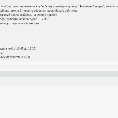
ском областном шахматном клубе будет проходить турнир “Цветение Сакуры” для шахм
ой системе, в 9 туров, с обсчетом российского рейтинга.
 каждый сделанный ход, начиная с первого.
ерг, суббота, начало туров – 17:30.
антирует призы победителям:
дельник) с 16:45 до 17:30.
40.
ким рейтингом < 1750.