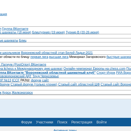
ация
л
Группа ВКонтакте
 шахматы (18 июня)
Блицтурнир (19 июня)
Турнир B (20-26 июня)
ые шахматы
Блиц
и школьников
Воронежский областной этап Белой Ладьи-2021
т области по блицу
первая лига
высшая лига
Мемориал Загоровского
быстрые шахма
 Патиум (PostOrion) ВКонтакте
на lichess к Международному дню шахмат
Онлайн-чемпионат Европы на chess.com
По
уппа ВКонтакте "Воронежский областной шахматный клуб"
Спорт-Игрок
РИА Воро
ововоронежский ДДТ
Труд-Черноземье
Р №13
ICCF
РАЗШ:
форум
сайт
 форум
Cтарый форум (только чтение)
Старый сайт областной ШФ
Старый сайт Ворон
к
Курск
Железногорск
Форум
Участники
Поиск
Регистрация
Войти
Активные темы