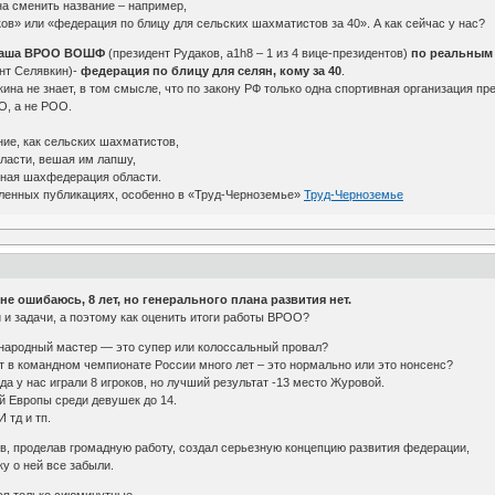
а сменить название – например,
в» или «федерация по блицу для сельских шахматистов за 40». А как сейчас у нас?
наша ВРОО ВОШФ
(президент Рудаков, a1h8 – 1 из 4 вице-президентов)
по реальным 
нт Селявкин)-
федерация по блицу для селян, кому за 40
.
а не знает, в том смысле, что по закону РФ только одна спортивная организация пр
О, а не РОО.
ние, как сельских шахматистов,
бласти, вешая им лапшу,
ьная шахфедерация области.
ленных публикациях, особенно в «Труд-Черноземье»
Труд-Черноземье
е ошибаюсь, 8 лет, но генерального плана развития нет.
и задачи, а поэтому как оценить итоги работы ВРОО?
ународный мастер — это супер или колоссальный провал?
т в командном чемпионате России много лет – это нормально или это нонсенс?
а у нас играли 8 игроков, но лучший результат -13 место Журовой.
й Европы среди девушек до 14.
 тд и тп.
в, проделав громадную работу, создал серьезную концепцию развития федерации,
ку о ней все забыли.
ся только сиюминутные.