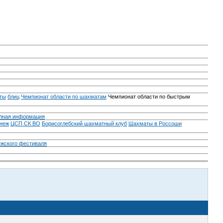
ты
блиц
Чемпионат области по шахматам
Чемпионат области по быстрым
лная информация
неж
ЦСП СК ВО
Борисоглебский шахматный клуб
Шахматы в Россоши
ежского фестиваля