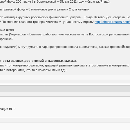
вой фонд 200 тысяч ( в Воронежской – 55, а в 2011 году – было аж 7тыщ).
а призовой фонд – 5 миллионов для мужчин и 2 для женщин.
т команды крупных российских финансовых центров - Ельца, Кстово, Десногорска, Б
 По мнению главного тренера Кислова М. у нас некому играть!
http://chess-results.co
ких школ.
ких мг (Чернышов и Беликов) работают уже несколько лет в Костромской региональной
Воронеже?
 их родители) могут думать о карьере профессионала шахматиста, так как гроссмейсте
» спорта высших достижений и массовых шахмат.
висит от конкретного региона, традиций развития шахмат в этом регионе и конкретны
то с ветеранами, кто-то с композицией и тд) .
ерация ВО?