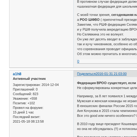
В противном случае федерация должн
«шахматная федерация для школьнико
С моей точки зрения,
сегодняшняя 
а
РОО ШФВО
( припочетный президе
Заметим, что РШФ федерацию Селявкин
и у РШФ получила аккредитацию ВРО
Но Селявкина это не волнует.
Он уже лет десять вводит в заблужде
так и кучу чиновников, особенно из о
что соревнования проводит официал
Об этом можно прочитать в многочис
0
a1h8
Поделиться
2016-01-31 21:03:00
Активный участник
Федерация ВРОО существует, если н
Зарегистрирован
: 2014-12-04
Не сформулированы конкретные цели 
Приглашений:
0
Сообщений:
823
Например, за 8 лет появился 1 межд
Уважение:
+558
Мужская и женская команды не играю
Позитив:
+102
В юношеских финалах России 2015 год
Провел на форуме:
Аня Кочукова в 2015 стала чемпионко
15 дней 1 час
Все это good или ничего особенного? И
Последний визит:
2021-05-18 08:13:58
В 2010 году вице-президент Кошеваро
но она не обсуждалась (!!) и потихонь
Все последние годы вопросы решают