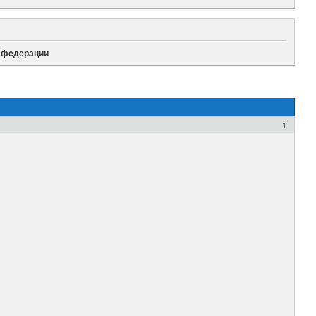
я федерации
1