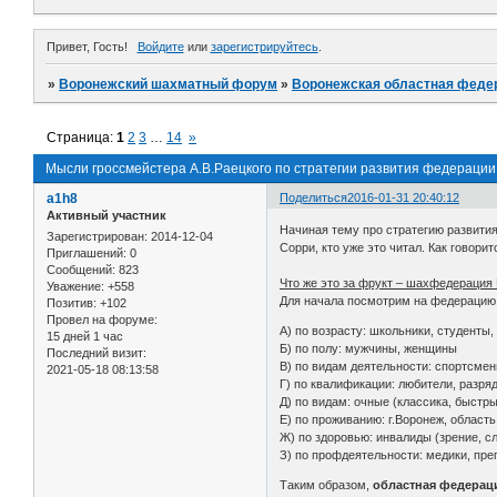
Привет, Гость!
Войдите
или
зарегистрируйтесь
.
»
Воронежский шахматный форум
»
Воронежская областная феде
Страница:
1
2
3
…
14
»
Мысли гроссмейстера А.В.Раецкого по стратегии развития федерации
a1h8
Поделиться
2016-01-31 20:40:12
Активный участник
Начиная тему про стратегию развития
Зарегистрирован
: 2014-12-04
Сорри, кто уже это читал. Как говори
Приглашений:
0
Сообщений:
823
Что же это за фрукт – шахфедерация
Уважение:
+558
Для начала посмотрим на федерацию,
Позитив:
+102
Провел на форуме:
А) по возрасту: школьники, студенты,
15 дней 1 час
Б) по полу: мужчины, женщины
Последний визит:
В) по видам деятельности: спортсмены
2021-05-18 08:13:58
Г) по квалификации: любители, разр
Д) по видам: очные (классика, быстры
Е) по проживанию: г.Воронеж, область
Ж) по здоровью: инвалиды (зрение, с
З) по профдеятельности: медики, пре
Таким образом,
областная федераци