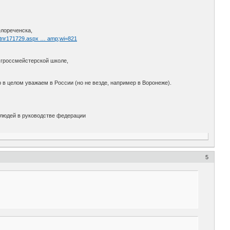
елореченска,
m/tnr171729.aspx … amp;wi=821
 гроссмейстерской школе,
р в целом уважаем в России (но не везде, например в Воронеже).
х людей в руководстве федерации
5