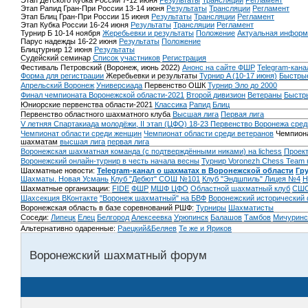
Этап Детского Кубка России 7-12 июня
Результаты
Трансляции
Регламент
Этап Рапид Гран-При России 13-14 июня
Результаты
Трансляции
Регламент
Этап Блиц Гран-При России 15 июня
Результаты
Трансляции
Регламент
Этап Кубка России 16-24 июня
Результаты
Трансляции
Регламент
Турнир Б 10-14 ноября
Жеребьевки и результаты
Положение
Актуальная информ
Парус надежды 16-22 июня
Результаты
Положение
Блицтурнир 12 июня
Результаты
Судейский семинар
Список участников
Регистрация
Фестиваль Петровский (Воронеж, июнь 2022)
Анонс на сайте ФШР
Telegram-кана
Форма для регистрации
Жеребьевки и результаты
Турнир A (10-17 июня)
Быстрые
Апрельский Воронеж
Универсиада
Первенство ОШК
Турнир Эло до 2000
Финал чемпионата Воронежской области-2021
Второй дивизион
Ветераны
Быстр
Юниорские первенства области-2021
Классика
Рапид
Блиц
Первенство областного шахматного клуба
Высшая лига
Первая лига
V летняя Спартакиада молодёжи, II этап (ЦФО) 18-23
Первенство Воронежа сред
Чемпионат области среди женщин
Чемпионат области среди ветеранов
Чемпиона
шахматам
высшая лига
первая лига
Воронежская шахматная команда (с подтверждёнными никами) на lichess
Проект
Воронежский онлайн-турнир в честь начала весны
Турнир Voronezh Chess Team 
Шахматные новости:
Telegram-канал о шахматах в Воронежской области
Гр
Шахматы. Новая Усмань
Клуб "Дебют" СОШ №101
Клуб "Эндшпиль" Лицея №4
Н
Шахматные организации:
FIDE
ФШР
МШФ ЦФО
Областной шахматный клуб
СШО
Шахсекция ВКонтакте
"Воронеж шахматный" на БВФ
Воронежский исторический
Воронежская область в базе соревнований РШФ:
Турниры
Шахматисты
Соседи:
Липецк
Елец
Белгород
Алексеевка
Урюпинск
Балашов
Тамбов
Мичуринс
Альтернативно одаренные:
Раецкий&Беляев
Те же и Яриков
Воронежский шахматный форум