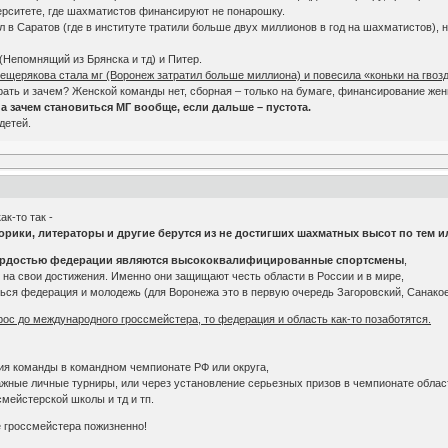
верситете, где шахматистов финансируют не понарошку.
л в Саратов (где в институте тратили больше двух миллионов в год на шахматистов), 
 (Непомнящий из Брянска и тд) и Питер.
щерякова стала мг (Воронеж затратил больше миллиона) и повесила «коньки на гвоз
играть и зачем? Женской команды нет, сборная – только на бумаге, финансирование же
а зачем становиться МГ вообще, если дальше – пустота.
детей.
ак-то так -
торики, литераторы и другие берутся из не достигших шахматных высот по тем 
ордостью федерации являются высококвалифицированные спортсмены
,
 на свои достижения. Именно они защищают честь области в России и в мире,
ься федерация и молодежь (для Воронежа это в первую очередь Загоровский, Санакое
орос до международного гроссмейстера, то федерация и область как-то позаботятся.
я команды в командном чемпионате РФ или округа,
жные личные турниры, или через установление серьезных призов в чемпионате област
мейстерской школы и тд и тп.
е гроссмейстера пожизненно!