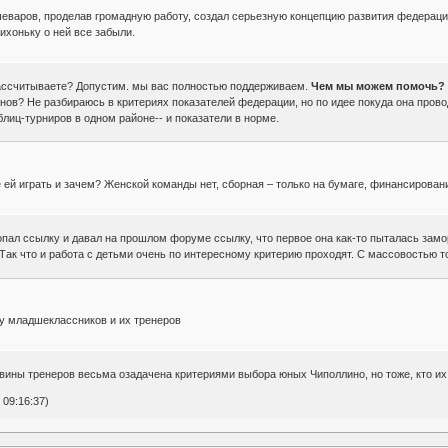
шеваров, проделав громадную работу, создал серьезную концепцию развития федераци
тихоньку о ней все забыли.
ассчитываете? Допустим. мы вас полностью поддерживаем.
Чем мы можем помочь?
анов? Не разбираюсь в критериях показателей федерации, но по идее покуда она пров
блиц-турниров в одном районе-- и показатели в норме.
де ей играть и зачем? Женской команды нет, сборная – только на бумаге, финансирова
копал ссылку и давал на прошлом форуме ссылку, что первое она как-то пыталась замо
Так что и работа с детьми очень по интересному критерию проходят. С массовостью то
у младшеклассников и их тренеров
вины тренеров весьма озадачена критериями выбора юных Чиполлино, но тоже, кто и
 09:16:37)