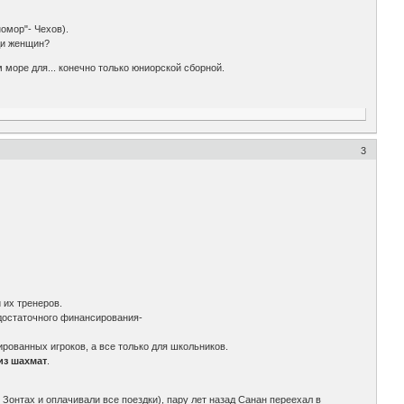
номор"- Чехов).
ди женщин?
 море для... конечно только юниорской сборной.
3
 их тренеров.
достаточного финансирования-
рованных игроков, а все только для школьников.
из шахмат
.
Зонтах и оплачивали все поездки), пару лет назад Санан переехал в