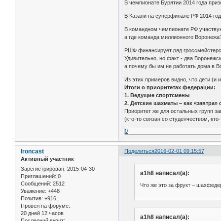
В чемпионате Бурятии 2014 года призо
В Казани на суперфинале РФ 2014 год
В командном чемпионате РФ участвую
а где команда миллионного Воронежа?
РШФ финансирует ряд гроссмейстерс
Удивительно, но факт - два Воронежс
а почему бы им не работать дома в 
Из этих примеров видно, что дети (и
Итоги о приоритетах федерации:
1. Ведущие спортсмены
2. Детские шахматы – как «завтра
Приоритет же для остальных групп за
(кто-то связан со студенчеством, кто-
0
Ironcast
Поделиться
2016-02-01 09:15:57
Активный участник
Зарегистрирован
: 2015-04-30
a1h8 написал(а):
Приглашений:
0
Сообщений:
2512
Что же это за фрукт – шахфед
Уважение:
+448
Позитив:
+916
Провел на форуме:
20 дней 12 часов
a1h8 написал(а):
Последний визит: