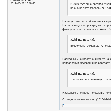
2019-03-22 13:48:48
В 2010 году вице-президент Ко
но она не обсуждалась (!!) и по
На какую реакцию собравшихся вы р
Наслать какую-то проверку из госорг
функциональна. Или вон как эти по 7 
a1h8 написал(а):
Безусловно- семья, дети, но г
Насколько мне известно, я как-то на
направлении федерация не работает. 
a1h8 написал(а):
тратим на перспективную групп
Насколько мне известно больше поло
Отредактировано Ironcast (2016-02-01
0