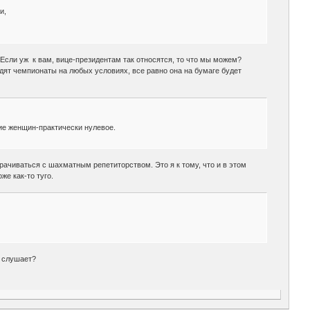
и,
Если уж к вам, вице-президентам так относятся, то что мы можем?
одят чемпионаты на любых условиях, все равно она на бумаге будет
ние женщин-практически нулевое.
рачиваться с шахматным репетиторством. Это я к тому, что и в этом
же как-то туго.
х слушает?