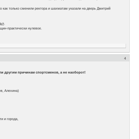
но как только сменили ректора и шахматам указали на дверь Дмитрий
дь»
.
нщин-практически нулевое.
4
или другим причинам спортсменов, а не наоборот!
в, Алехина)
и и города,