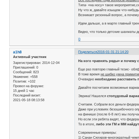
Типа- «на носу» такое мероприятие,
Ну что ж, давайте изыщем что-нибудь 
Возникает резонный вопрос, а почем
Идем дальше, а в марте главный трен
Видно, что только детские шахматы 
0
a1h8
Поделиться
2016-01-31 21:14:20
Активный участник
На кого «равнять ряды» и почему
Зарегистрирован
: 2014-12-04
Приглашений:
0
Еще раз повторю главный тезис- облф
Сообщений:
823
В тоже время
не шибко умна примити
Уважение:
+558
Очевидно
необходимо расставить 
Позитив:
+102
Провел на форуме:
Давайте посчитаем возможные вариа
15 дней 1 час
Последний визит:
Эврика! Нашелся
стопудовый вариан
2021-05-18 08:13:58
Считаем. Собрали все деньги федерац
Даже при условиях безошибочного оп
на финише (после 6-8 лет) мы получа
Но если эти ребята видят, что федер
То в итоге,
либо эти ГМ и ММ найдут
Современные примеры:
1) Санан Сюгиров-многократный чемпи