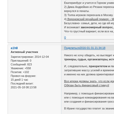
Екатеринбург и учится в Горном уни
2) Дима Андрейкин из Рязани перееха
вернулся в пенаты.
3) Толпа игроков переехала в Москву
4)
Воронежский ярчайший пример – Ме
Безусловно- семья, дети, но где ей 
И возникает
закономерный вопрос, 
Что-то грустный вариант, если все на 
0
a1h8
Поделиться
2016-01-31 21:34:18
Активный участник
Никого не хочу обидеть, но выглядит к
Зарегистрирован
: 2014-12-04
тренеры, судьи, организаторы, ис
Приглашений:
0
Сообщений:
823
И, следовательно,
приоритетом и г
Уважение:
+558
затратившие массу усилий и времени
Позитив:
+102
и именно на них должна ориентироват
Провел на форуме:
15 дней 1 час
Все игроки должны знать, что если д
Последний визит:
Обязан быть финансовый стимул!
2021-05-18 08:13:58
Например, с помощью финансировани
или с помощью командирования на ва
или создания и финансирования гросс
В Иране государство платит за звани