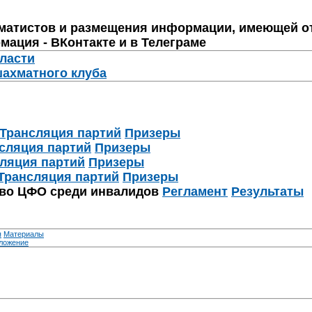
матистов и размещения информации, имеющей о
мация - ВКонтакте и в Телеграме
бласти
шахматного клуба
Трансляция партий
Призеры
сляция партий
Призеры
ляция партий
Призеры
Трансляция партий
Призеры
тво ЦФО среди инвалидов
Регламент
Результаты
я
Материалы
ложение