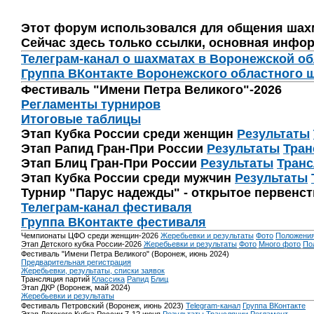
Этот форум использовался для общения шах
Сейчас здесь только ссылки, основная инфор
Телеграм-канал о шахматах в Воронежской о
Группа ВКонтакте Воронежского областного 
Фестиваль "Имени Петра Великого"-2026
Регламенты турниров
Итоговые таблицы
Этап Кубка России среди женщин
Результаты
Этап Рапид Гран-При России
Результаты
Тран
Этап Блиц Гран-При России
Результаты
Транс
Этап Кубка России среди мужчин
Результаты
Турнир "Парус надежды" - открытое первенс
Телеграм-канал фестиваля
Группа ВКонтакте фестиваля
Чемпионаты ЦФО среди женщин-2026
Жеребьевки и результаты
Фото
Положени
Этап Детского кубка России-2026
Жеребьевки и результаты
Фото
Много фото
По
Фестиваль "Имени Петра Великого" (Воронеж, июнь 2024)
Предварительная регистрация
Жеребьевки, результаты, списки заявок
Трансляция партий
Классика
Рапид
Блиц
Этап ДКР (Воронеж, май 2024)
Жеребьевки и результаты
Фестиваль Петровский (Воронеж, июнь 2023)
Telegram-канал
Группа ВКонтакте