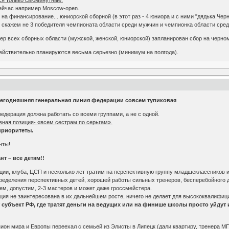
сейчас например Moscow-open.
на финансирование... юниорской сборной (в этот раз - 4 юниора и с ними "дядька Чер
у скажем не 3 победителя чемпионата области среди мужчин и чемпионка области сре
ер всех сборных области (мужской, женской, юниорской) запланирован сбор на черном
действительно планируются весьма серьезно (минимум на полгода).
 сегодняшняя генеральная линия федерации совсем тупиковая
едерация должна работать со всеми группами, а не с одной.
вная позиция- «всем сестрам по серьгам».
приоритеты.
нты!
т – все детям!!
ии, клуба, ЦСП и несколько лет тратим на перспективную группу младшеклассников и
ределения перспективных детей, хорошей работы сильных тренеров, бесперебойного 
ем, допустим, 2-3 мастеров и может даже гроссмейстера.
ация не заинтересована в их дальнейшем росте, ничего не делает для высококвалифици
 субъект РФ, где тратят деньги на ведущих или на финише школы просто уйдут 
он мира и Европы переехал с семьей из Элисты в Липецк (дали квартиру, тренера МГ 