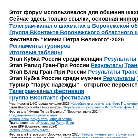
Этот форум использовался для общения шах
Сейчас здесь только ссылки, основная инфор
Телеграм-канал о шахматах в Воронежской о
Группа ВКонтакте Воронежского областного 
Фестиваль "Имени Петра Великого"-2026
Регламенты турниров
Итоговые таблицы
Этап Кубка России среди женщин
Результаты
Этап Рапид Гран-При России
Результаты
Тран
Этап Блиц Гран-При России
Результаты
Транс
Этап Кубка России среди мужчин
Результаты
Турнир "Парус надежды" - открытое первенс
Телеграм-канал фестиваля
Группа ВКонтакте фестиваля
Чемпионаты ЦФО среди женщин-2026
Жеребьевки и результаты
Фото
Положени
Этап Детского кубка России-2026
Жеребьевки и результаты
Фото
Много фото
По
Фестиваль "Имени Петра Великого" (Воронеж, июнь 2024)
Предварительная регистрация
Жеребьевки, результаты, списки заявок
Трансляция партий
Классика
Рапид
Блиц
Этап ДКР (Воронеж, май 2024)
Жеребьевки и результаты
Фестиваль Петровский (Воронеж, июнь 2023)
Telegram-канал
Группа ВКонтакте