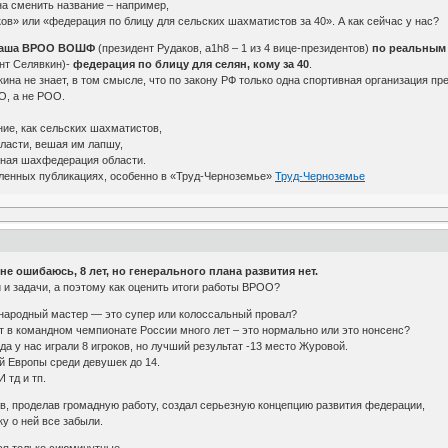
а сменить название – например,
в» или «федерация по блицу для сельских шахматистов за 40». А как сейчас у нас?
наша ВРОО ВОШФ
(президент Рудаков, a1h8 – 1 из 4 вице-президентов)
по реальным 
нт Селявкин)-
федерация по блицу для селян, кому за 40
.
а не знает, в том смысле, что по закону РФ только одна спортивная организация пр
О, а не РОО.
ние, как сельских шахматистов,
бласти, вешая им лапшу,
ьная шахфедерация области.
ленных публикациях, особенно в «Труд-Черноземье»
Труд-Черноземье
е ошибаюсь, 8 лет, но генерального плана развития нет.
и задачи, а поэтому как оценить итоги работы ВРОО?
ународный мастер — это супер или колоссальный провал?
т в командном чемпионате России много лет – это нормально или это нонсенс?
а у нас играли 8 игроков, но лучший результат -13 место Журовой.
й Европы среди девушек до 14.
 тд и тп.
в, проделав громадную работу, создал серьезную концепцию развития федерации,
ку о ней все забыли.
ся только сиюминутные.