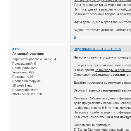
Типа- «на носу» такое мероприятие,
Ну что ж, давайте изыщем что-нибудь 
Возникает резонный вопрос, а почем
Идем дальше, а в марте главный трен
Видно, что только детские шахматы 
0
a1h8
Поделиться
2016-01-31 21:14:20
Активный участник
На кого «равнять ряды» и почему
Зарегистрирован
: 2014-12-04
Приглашений:
0
Еще раз повторю главный тезис- облф
Сообщений:
823
В тоже время
не шибко умна примити
Уважение:
+558
Очевидно
необходимо расставить 
Позитив:
+102
Провел на форуме:
Давайте посчитаем возможные вариа
15 дней 1 час
Последний визит:
Эврика! Нашелся
стопудовый вариан
2021-05-18 08:13:58
Считаем. Собрали все деньги федерац
Даже при условиях безошибочного оп
на финише (после 6-8 лет) мы получа
Но если эти ребята видят, что федер
То в итоге,
либо эти ГМ и ММ найдут
Современные примеры:
1) Санан Сюгиров-многократный чемпи