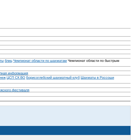
ты
блиц
Чемпионат области по шахматам
Чемпионат области по быстрым
лная информация
неж
ЦСП СК ВО
Борисоглебский шахматный клуб
Шахматы в Россоши
ежского фестиваля