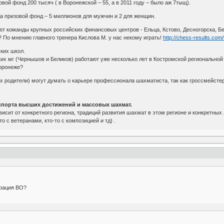
вой фонд 200 тысяч ( в Воронежской – 55, а в 2011 году – было аж 7тыщ).
а призовой фонд – 5 миллионов для мужчин и 2 для женщин.
т команды крупных российских финансовых центров - Ельца, Кстово, Десногорска, Б
 По мнению главного тренера Кислова М. у нас некому играть!
http://chess-results.co
ких школ.
ких мг (Чернышов и Беликов) работают уже несколько лет в Костромской региональной
Воронеже?
 их родители) могут думать о карьере профессионала шахматиста, так как гроссмейсте
» спорта высших достижений и массовых шахмат.
висит от конкретного региона, традиций развития шахмат в этом регионе и конкретны
то с ветеранами, кто-то с композицией и тд) .
ерация ВО?