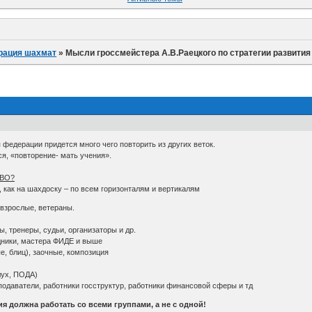
рация шахмат
»
Мысли гроссмейстера А.В.Раецкого по стратегии развити
 федерации придется много чего повторить из других веток.
тся, «повторение- мать учения».
 ВО?
 как на шахдоску – по всем горизонталям и вертикалям
 взрослые, ветераны.
, тренеры, судьи, организаторы и др.
ядники, мастера ФИДЕ и выше
е, блиц), заочные, композиция
лух, ПОДА)
подаватели, работники госструктур, работники финансовой сферы и тд
я должна работать со всеми группами, а не с одной!