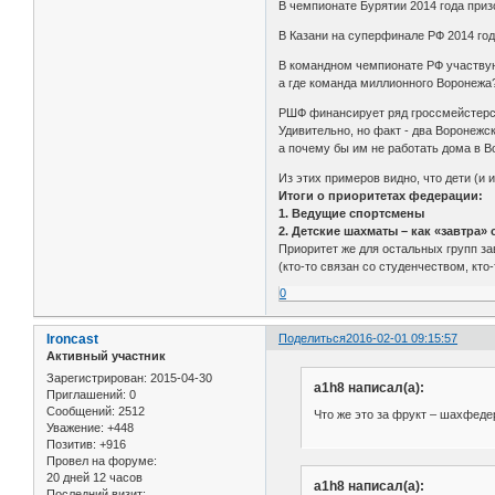
В чемпионате Бурятии 2014 года призо
В Казани на суперфинале РФ 2014 год
В командном чемпионате РФ участвую
а где команда миллионного Воронежа?
РШФ финансирует ряд гроссмейстерс
Удивительно, но факт - два Воронежс
а почему бы им не работать дома в 
Из этих примеров видно, что дети (и
Итоги о приоритетах федерации:
1. Ведущие спортсмены
2. Детские шахматы – как «завтра
Приоритет же для остальных групп за
(кто-то связан со студенчеством, кто-
0
Ironcast
Поделиться
2016-02-01 09:15:57
Активный участник
Зарегистрирован
: 2015-04-30
a1h8 написал(а):
Приглашений:
0
Сообщений:
2512
Что же это за фрукт – шахфед
Уважение:
+448
Позитив:
+916
Провел на форуме:
20 дней 12 часов
a1h8 написал(а):
Последний визит: