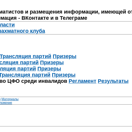
матистов и размещения информации, имеющей о
мация - ВКонтакте и в Телеграме
бласти
шахматного клуба
Трансляция партий
Призеры
сляция партий
Призеры
ляция партий
Призеры
Трансляция партий
Призеры
тво ЦФО среди инвалидов
Регламент
Результаты
я
Материалы
ложение