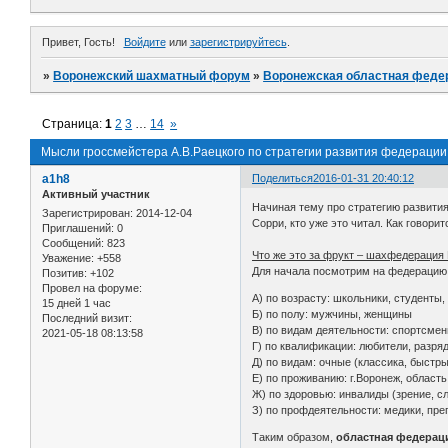
Привет, Гость!
Войдите
или
зарегистрируйтесь
.
»
Воронежский шахматный форум
»
Воронежская областная феде
Страница:
1
2
3
…
14
»
Мысли гроссмейстера А.В.Раецкого по стратегии развития федерации
a1h8
Поделиться
2016-01-31 20:40:12
Активный участник
Начиная тему про стратегию развития
Зарегистрирован
: 2014-12-04
Сорри, кто уже это читал. Как говори
Приглашений:
0
Сообщений:
823
Что же это за фрукт – шахфедерация
Уважение:
+558
Для начала посмотрим на федерацию,
Позитив:
+102
Провел на форуме:
А) по возрасту: школьники, студенты,
15 дней 1 час
Б) по полу: мужчины, женщины
Последний визит:
В) по видам деятельности: спортсмены
2021-05-18 08:13:58
Г) по квалификации: любители, разр
Д) по видам: очные (классика, быстры
Е) по проживанию: г.Воронеж, область
Ж) по здоровью: инвалиды (зрение, с
З) по профдеятельности: медики, пре
Таким образом,
областная федераци