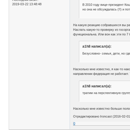
2019-03-22 13:48:48
В 2010 году вице-президент Ко
но она не обсуждалась (!!) и по
На какую реакцию собравшихся вы р
Наслать какую-то проверку из госорг
функциональна. Или вон как эти по 7 
a1h8 написал(а):
Безусловно- семья, дети, но г
Насколько мне известно, я как-то на
направлении федерация не работает. 
a1h8 написал(а):
тратим на перспективную групп
Насколько мне известно больше поло
Отредактировано Ironcast (2016-02-01
0