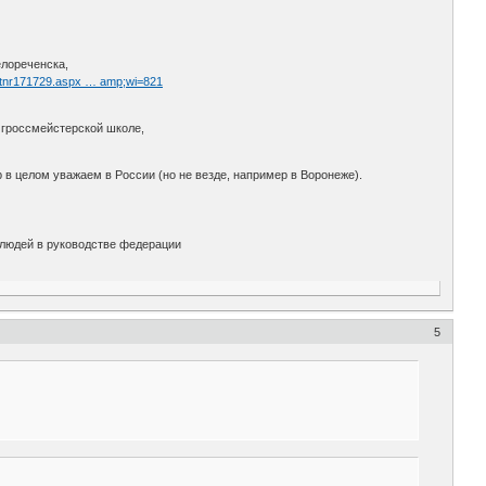
елореченска,
m/tnr171729.aspx … amp;wi=821
 гроссмейстерской школе,
р в целом уважаем в России (но не везде, например в Воронеже).
х людей в руководстве федерации
5