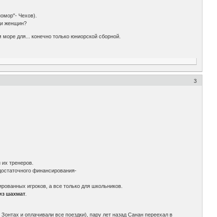
номор"- Чехов).
ди женщин?
 море для... конечно только юниорской сборной.
3
 их тренеров.
достаточного финансирования-
рованных игроков, а все только для школьников.
из шахмат
.
Зонтах и оплачивали все поездки), пару лет назад Санан переехал в