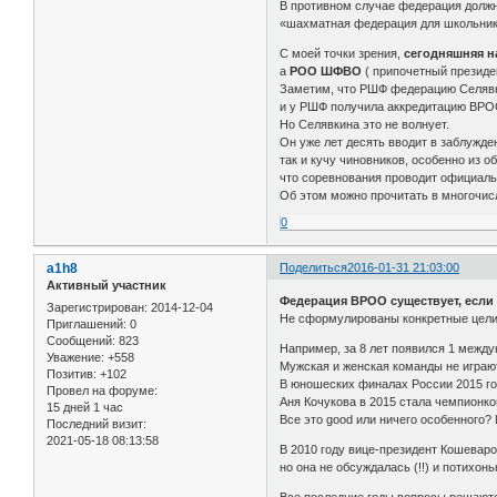
В противном случае федерация должн
«шахматная федерация для школьнико
С моей точки зрения,
сегодняшняя 
а
РОО ШФВО
( припочетный президе
Заметим, что РШФ федерацию Селявкин
и у РШФ получила аккредитацию ВРО
Но Селявкина это не волнует.
Он уже лет десять вводит в заблужде
так и кучу чиновников, особенно из о
что соревнования проводит официал
Об этом можно прочитать в многочис
0
a1h8
Поделиться
2016-01-31 21:03:00
Активный участник
Федерация ВРОО существует, если н
Зарегистрирован
: 2014-12-04
Не сформулированы конкретные цели 
Приглашений:
0
Сообщений:
823
Например, за 8 лет появился 1 межд
Уважение:
+558
Мужская и женская команды не играю
Позитив:
+102
В юношеских финалах России 2015 год
Провел на форуме:
Аня Кочукова в 2015 стала чемпионко
15 дней 1 час
Все это good или ничего особенного? И
Последний визит:
2021-05-18 08:13:58
В 2010 году вице-президент Кошеваро
но она не обсуждалась (!!) и потихонь
Все последние годы вопросы решают