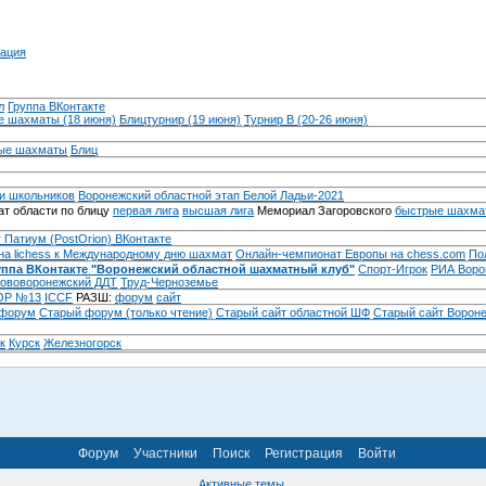
ация
л
Группа ВКонтакте
 шахматы (18 июня)
Блицтурнир (19 июня)
Турнир B (20-26 июня)
ые шахматы
Блиц
и школьников
Воронежский областной этап Белой Ладьи-2021
т области по блицу
первая лига
высшая лига
Мемориал Загоровского
быстрые шахма
 Патиум (PostOrion) ВКонтакте
на lichess к Международному дню шахмат
Онлайн-чемпионат Европы на chess.com
По
уппа ВКонтакте "Воронежский областной шахматный клуб"
Спорт-Игрок
РИА Воро
ововоронежский ДДТ
Труд-Черноземье
Р №13
ICCF
РАЗШ:
форум
сайт
 форум
Cтарый форум (только чтение)
Старый сайт областной ШФ
Старый сайт Ворон
к
Курск
Железногорск
Форум
Участники
Поиск
Регистрация
Войти
Активные темы