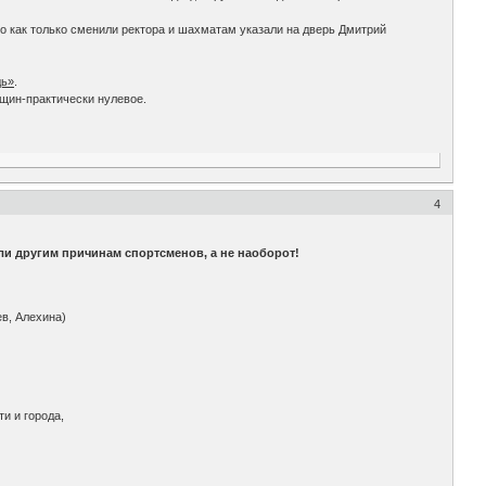
но как только сменили ректора и шахматам указали на дверь Дмитрий
дь»
.
нщин-практически нулевое.
4
или другим причинам спортсменов, а не наоборот!
в, Алехина)
и и города,