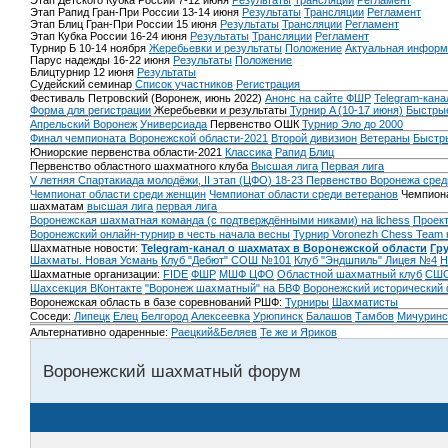
Этап Детского Кубка России 7-12 июня
Результаты
Трансляции
Регламент
Этап Рапид Гран-При России 13-14 июня
Результаты
Трансляции
Регламент
Этап Блиц Гран-При России 15 июня
Результаты
Трансляции
Регламент
Этап Кубка России 16-24 июня
Результаты
Трансляции
Регламент
Турнир Б 10-14 ноября
Жеребьевки и результаты
Положение
Актуальная информ
Парус надежды 16-22 июня
Результаты
Положение
Блицтурнир 12 июня
Результаты
Судейский семинар
Список участников
Регистрация
Фестиваль Петровский (Воронеж, июнь 2022)
Анонс на сайте ФШР
Telegram-кана
Форма для регистрации
Жеребьевки и результаты
Турнир A (10-17 июня)
Быстрые
Апрельский Воронеж
Универсиада
Первенство ОШК
Турнир Эло до 2000
Финал чемпионата Воронежской области-2021
Второй дивизион
Ветераны
Быстр
Юниорские первенства области-2021
Классика
Рапид
Блиц
Первенство областного шахматного клуба
Высшая лига
Первая лига
V летняя Спартакиада молодёжи, II этап (ЦФО) 18-23
Первенство Воронежа сред
Чемпионат области среди женщин
Чемпионат области среди ветеранов
Чемпиона
шахматам
высшая лига
первая лига
Воронежская шахматная команда (с подтверждёнными никами) на lichess
Проект
Воронежский онлайн-турнир в честь начала весны
Турнир Voronezh Chess Team 
Шахматные новости:
Telegram-канал о шахматах в Воронежской области
Гр
Шахматы. Новая Усмань
Клуб "Дебют" СОШ №101
Клуб "Эндшпиль" Лицея №4
Н
Шахматные организации:
FIDE
ФШР
МШФ ЦФО
Областной шахматный клуб
СШО
Шахсекция ВКонтакте
"Воронеж шахматный" на БВФ
Воронежский исторический
Воронежская область в базе соревнований РШФ:
Турниры
Шахматисты
Соседи:
Липецк
Елец
Белгород
Алексеевка
Урюпинск
Балашов
Тамбов
Мичуринс
Альтернативно одаренные:
Раецкий&Беляев
Те же и Яриков
Воронежский шахматный форум