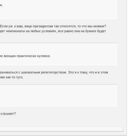
и,
Если уж к вам, вице-президентам так относятся, то что мы можем?
одят чемпионаты на любых условиях, все равно она на бумаге будет
ние женщин-практически нулевое.
рачиваться с шахматным репетиторством. Это я к тому, что и в этом
же как-то туго.
х слушает?