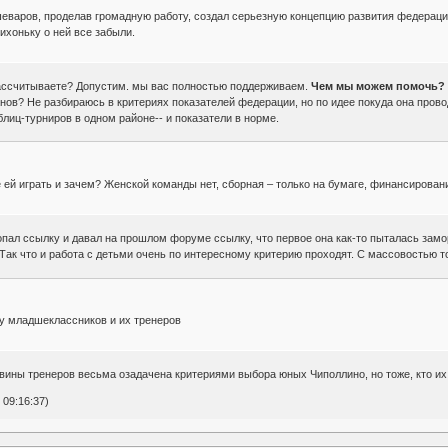
шеваров, проделав громадную работу, создал серьезную концепцию развития федераци
тихоньку о ней все забыли.
ассчитываете? Допустим. мы вас полностью поддерживаем.
Чем мы можем помочь?
анов? Не разбираюсь в критериях показателей федерации, но по идее покуда она пров
блиц-турниров в одном районе-- и показатели в норме.
де ей играть и зачем? Женской команды нет, сборная – только на бумаге, финансирова
копал ссылку и давал на прошлом форуме ссылку, что первое она как-то пыталась замо
Так что и работа с детьми очень по интересному критерию проходят. С массовостью то
у младшеклассников и их тренеров
вины тренеров весьма озадачена критериями выбора юных Чиполлино, но тоже, кто и
 09:16:37)