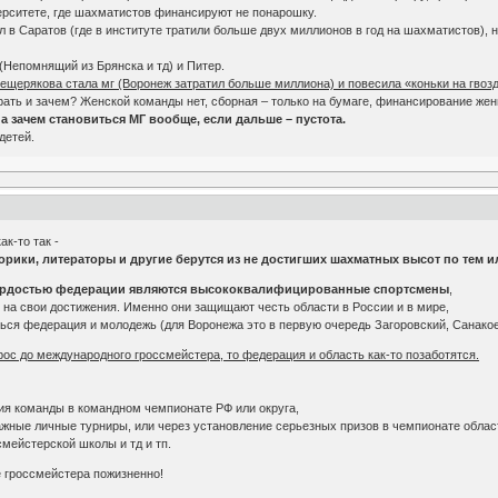
верситете, где шахматистов финансируют не понарошку.
л в Саратов (где в институте тратили больше двух миллионов в год на шахматистов), 
 (Непомнящий из Брянска и тд) и Питер.
щерякова стала мг (Воронеж затратил больше миллиона) и повесила «коньки на гвоз
играть и зачем? Женской команды нет, сборная – только на бумаге, финансирование же
а зачем становиться МГ вообще, если дальше – пустота.
детей.
ак-то так -
торики, литераторы и другие берутся из не достигших шахматных высот по тем 
ордостью федерации являются высококвалифицированные спортсмены
,
 на свои достижения. Именно они защищают честь области в России и в мире,
ься федерация и молодежь (для Воронежа это в первую очередь Загоровский, Санакое
орос до международного гроссмейстера, то федерация и область как-то позаботятся.
я команды в командном чемпионате РФ или округа,
жные личные турниры, или через установление серьезных призов в чемпионате област
мейстерской школы и тд и тп.
е гроссмейстера пожизненно!