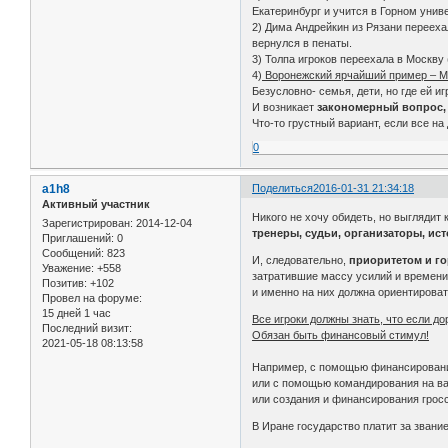
Екатеринбург и учится в Горном уни
2) Дима Андрейкин из Рязани перееха
вернулся в пенаты.
3) Толпа игроков переехала в Москву
4)
Воронежский ярчайший пример – Ме
Безусловно- семья, дети, но где ей 
И возникает
закономерный вопрос, 
Что-то грустный вариант, если все на 
0
a1h8
Поделиться
2016-01-31 21:34:18
Активный участник
Никого не хочу обидеть, но выглядит к
Зарегистрирован
: 2014-12-04
тренеры, судьи, организаторы, ис
Приглашений:
0
Сообщений:
823
И, следовательно,
приоритетом и г
Уважение:
+558
затратившие массу усилий и времени
Позитив:
+102
и именно на них должна ориентироват
Провел на форуме:
15 дней 1 час
Все игроки должны знать, что если д
Последний визит:
Обязан быть финансовый стимул!
2021-05-18 08:13:58
Например, с помощью финансировани
или с помощью командирования на ва
или создания и финансирования гросс
В Иране государство платит за звани