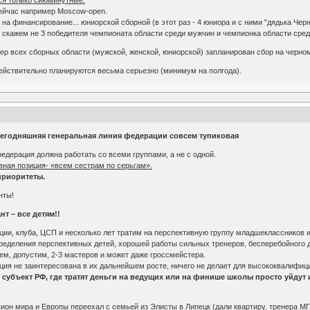
сейчас например Moscow-open.
на финансирование... юниорской сборной (в этот раз - 4 юниора и с ними "дядька Чер
у скажем не 3 победителя чемпионата области среди мужчин и чемпионка области сре
ер всех сборных области (мужской, женской, юниорской) запланирован сбор на черном
действительно планируются весьма серьезно (минимум на полгода).
 сегодняшняя генеральная линия федерации совсем тупиковая
едерация должна работать со всеми группами, а не с одной.
вная позиция- «всем сестрам по серьгам».
приоритеты.
нты!
т – все детям!!
ии, клуба, ЦСП и несколько лет тратим на перспективную группу младшеклассников и
ределения перспективных детей, хорошей работы сильных тренеров, бесперебойного 
ем, допустим, 2-3 мастеров и может даже гроссмейстера.
ация не заинтересована в их дальнейшем росте, ничего не делает для высококвалифици
 субъект РФ, где тратят деньги на ведущих или на финише школы просто уйдут 
он мира и Европы переехал с семьей из Элисты в Липецк (дали квартиру, тренера МГ 