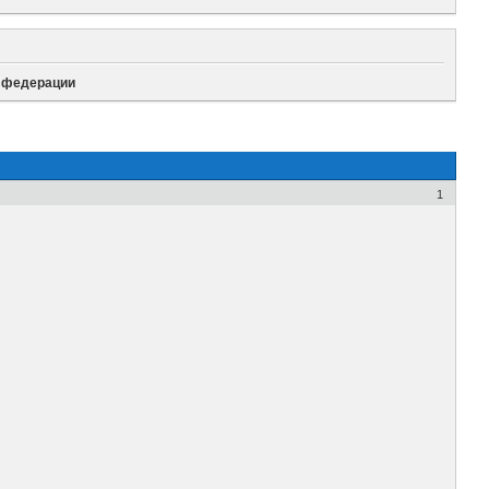
я федерации
1