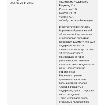
президиума Федерации:
2026-07-21 14:23:53
Рудакову С.И.
Сакоренко И.В.
Сиротину П.М.
Фомину С.А.
либо бухгалтеру Федерации
В соответствии с Уставом
Воронежской региональной
общественной организации
«Воронежская областная
федерация шахмат» членами
Федерации являются
физические лица, достигшие
18 летнего возраста,
признающие Устав и
уплачивающие членские
взносы, а также юридические
лица – общественные
объединения.
Решение о приеме
принимается простым
большинством голосов
членов Президиума
Федерации, присутствующих
на его заседании.
Также указываем здесь
отдельные положения по