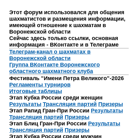
Этот форум использовался для общения
шахматистов и размещения информации,
имеющей отношение к шахматам в
Воронежской области
Сейчас здесь только ссылки, основная
информация - ВКонтакте и в Телеграме
Телеграм-канал о шахматах в
Воронежской области
Группа ВКонтакте Воронежского
областного шахматного клуба
Фестиваль "Имени Петра Великого"-2026
Регламенты турниров
Итоговые таблицы
Этап Кубка России среди женщин
Результаты
Трансляция партий
Призеры
Этап Рапид Гран-При России
Результаты
Трансляция партий
Призеры
Этап Блиц Гран-При России
Результаты
Трансляция партий
Призеры
Этап Кубка России среди мужчин