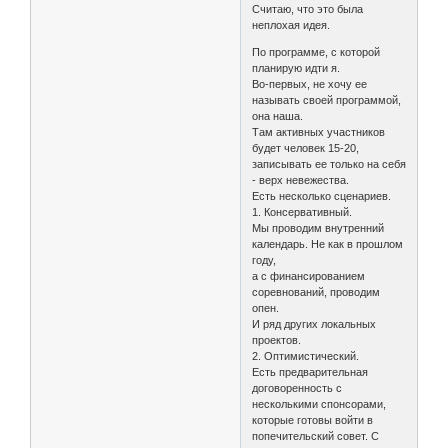
Считаю, что это была
неплохая идея.
По программе, с которой
планирую идти я.
Во-первых, не хочу ее
называть своей программой,
она наша.
Там активных участников
будет человек 15-20,
записывать ее только на себя
- верх невежества.
Есть несколько сценариев.
1. Консервативный.
Мы проводим внутренний
календарь. Не как в прошлом
году,
а с финансированием
соревнований, проводим
опен.
И ряд других локальных
проектов.
2. Оптимистический.
Есть предварительная
договоренность с
несколькими спонсорами,
которые готовы войти в
попечительский совет. С