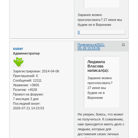
Заранее можно
проголосовать? 27 июня мы
будем не в Воронеже
0
Поделиться
2021-
11
xuser
05-28 15:53:05
Администратор
Людмила
Власова
написал(а):
Зарегистрирован
: 2014-04-06
Приглашений:
0
Заранее можно
Сообщений:
12111
проголосовать?
Уважение:
+3655
27 июня мы
Позитив:
+4528
будем не в
Провел на форуме:
Воронеже
7 месяцев 3 дня
Последний визит:
2026-07-21 14:23:53
Не уверен, боюсь, что может
не получиться. К сожалению,
нам приходится иметь дело с
людьми, которые для
достижения своих личных