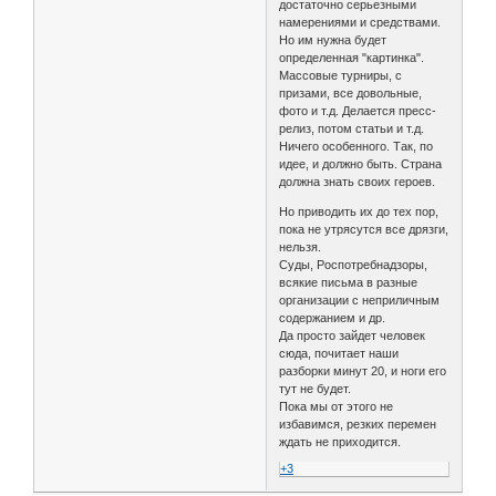
достаточно серьезными
намерениями и средствами.
Но им нужна будет
определенная "картинка".
Массовые турниры, с
призами, все довольные,
фото и т.д. Делается пресс-
релиз, потом статьи и т.д.
Ничего особенного. Так, по
идее, и должно быть. Страна
должна знать своих героев.
Но приводить их до тех пор,
пока не утрясутся все дрязги,
нельзя.
Суды, Роспотребнадзоры,
всякие письма в разные
организации с неприличным
содержанием и др.
Да просто зайдет человек
сюда, почитает наши
разборки минут 20, и ноги его
тут не будет.
Пока мы от этого не
избавимся, резких перемен
ждать не приходится.
+3