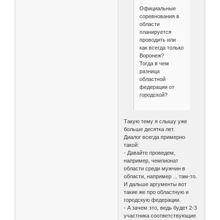
Официальные
соревнования в
области
планируется
проводить или
как всегда только
Воронеж?
Тогда в чем
разница
областной
федерации от
городской?
Такую тему я слышу уже
больше десятка лет.
Диалог всегда примерно
такой:
- Давайте проведем,
например, чемпионат
области среди мужчин в
области, например ... там-то.
И дальше аргументы вот
такие же про областную и
городскую федерации.
- А зачем это, ведь будет 2-3
участника соответствующие