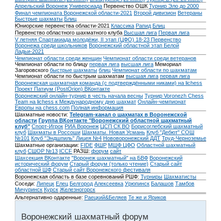
Апрельский Воронеж
Универсиада
Первенство ОШК
Турнир Эло до 2000
Финал чемпионата Воронежской области-2021
Второй дивизион
Ветераны
Быстрые шахматы
Блиц
Юниорские первенства области-2021
Классика
Рапид
Блиц
Первенство областного шахматного клуба
Высшая лига
Первая лига
V летняя Спартакиада молодёжи, II этап (ЦФО) 18-23
Первенство
Воронежа среди школьников
Воронежский областной этап Белой
Ладьи-2021
Чемпионат области среди женщин
Чемпионат области среди ветеранов
Чемпионат области по блицу
первая лига
высшая лига
Мемориал
Загоровского
быстрые шахматы
блиц
Чемпионат области по шахматам
Чемпионат области по быстрым шахматам
высшая лига
первая лига
Воронежская шахматная команда (с подтверждёнными никами) на lichess
Проект Патиум (PostOrion) ВКонтакте
Воронежский онлайн-турнир в честь начала весны
Турнир Voronezh Chess
Team на lichess к Международному дню шахмат
Онлайн-чемпионат
Европы на chess.com
Полная информация
Шахматные новости:
Telegram-канал о шахматах в Воронежской
области
Группа ВКонтакте "Воронежский областной шахматный
клуб"
Спорт-Игрок
РИА Воронеж
ЦСП СК ВО
Борисоглебский шахматный
клуб
Шахматы в Россоши
Шахматы. Новая Усмань
Клуб "Дебют" СОШ
№101
Клуб "Эндшпиль" Лицея №4
Нововоронежский ДДТ
Труд-Черноземье
Шахматные организации:
FIDE
ФШР
МШФ ЦФО
Областной шахматный
клуб
СШОР №13
ICCF
РАЗШ:
форум
сайт
Шахсекция ВКонтакте
"Воронеж шахматный" на БВФ
Воронежский
исторический форум
Cтарый форум (только чтение)
Старый сайт
областной ШФ
Старый сайт Воронежского фестиваля
Воронежская область в базе соревнований РШФ:
Турниры
Шахматисты
Соседи:
Липецк
Елец
Белгород
Алексеевка
Урюпинск
Балашов
Тамбов
Мичуринск
Курск
Железногорск
Альтернативно одаренные:
Раецкий&Беляев
Те же и Яриков
Воронежский шахматный форум