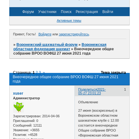
Форум
Участники
Поиск
Регистрация
Войти
Активные темы
Привет, Гость!
Войдите
или
зарегистрируйтесь
.
»
Воронежский шахматный форум
»
Воронежская
областная федерация шахмат
»
Внеочередное общее
собрание ВРОО ВОФШ 27 июня 2021 года
Страница:
1
2
3
»
Тема закрыта
Внеочередное общее собрание ВРОО ВОФШ 27 июня 2021
года
Поделиться
2021-
1
xuser
05-27 23:01:23
Администратор
Объявление
27 июня (воскресенье) в
Воронежском областном
Зарегистрирован
: 2014-04-06
шахматном клубе с 12.00
Приглашений:
0
Сообщений:
12111
состоится внеочередное
Уважение:
+3655
Общее собрание ВРОО
Позитив:
+4528
«Воронежская областная