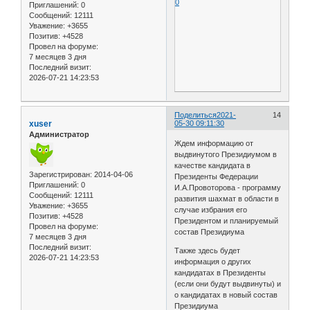
0
Приглашений:
0
Сообщений:
12111
Уважение:
+3655
Позитив:
+4528
Провел на форуме:
7 месяцев 3 дня
Последний визит:
2026-07-21 14:23:53
Поделиться
2021-
14
xuser
05-30 09:11:30
Администратор
Ждем информацию от
выдвинутого Президиумом в
качестве кандидата в
Зарегистрирован
: 2014-04-06
Президенты Федерации
Приглашений:
0
И.А.Провоторова - программу
Сообщений:
12111
развития шахмат в области в
Уважение:
+3655
случае избрания его
Позитив:
+4528
Президентом и планируемый
Провел на форуме:
состав Президиума
7 месяцев 3 дня
Последний визит:
Также здесь будет
2026-07-21 14:23:53
информация о других
кандидатах в Президенты
(если они будут выдвинуты) и
о кандидатах в новый состав
Президиума