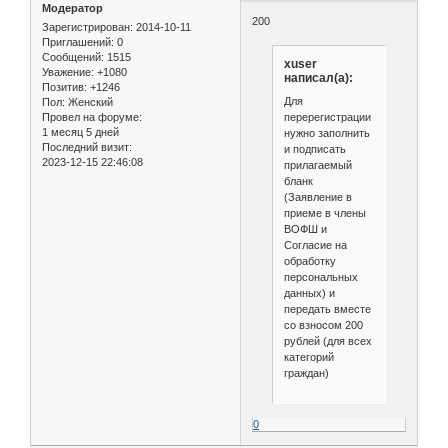
Модератор
200
Зарегистрирован
: 2014-10-11
Приглашений:
0
Сообщений:
1515
xuser
Уважение:
+1080
написал(а):
Позитив:
+1246
Для
Пол:
Женский
перерегистрации
Провел на форуме:
1 месяц 5 дней
нужно заполнить
Последний визит:
и подписать
2023-12-15 22:46:08
прилагаемый
бланк
(Заявление в
приеме в члены
ВОФШ и
Согласие на
обработку
персональных
данных) и
передать вместе
со взносом 200
рублей (для всех
категорий
граждан)
0