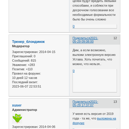
целей будут вредить любыми
способами, и соблюсти при
досрочном голосовании все
необходимые формальности
было бы очень сложно
0
Поделиться
2021-
12
Тренер_блондинок
05-29 09:08:00
Модератор
Дим, а если возможно,
Зарегистрирован
: 2014-04-15
выложи электронную версию
Приглашений:
0
Устава. Хоть почитать, что
Сообщений:
815
можно, что нельзя..
Уважение:
+283
Позитив:
+110
0
Провел на форуме:
10 дней 12 часов
Последний визит:
2023-06-07 22:53:51
Поделиться
2021-
13
xuser
05-29 17:37:07
Администратор
У меня есть версия от 2019
года - та же, что
выложена на
форуме
Зарегистрирован
: 2014-04-06