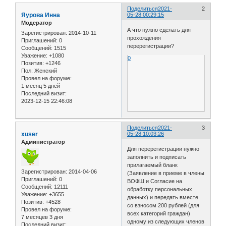
Поделиться
2021-
2
Яурова Инна
05-28 00:29:15
Модератор
А что нужно сделать для
Зарегистрирован
: 2014-10-11
прохождения
Приглашений:
0
перерегистрации?
Сообщений:
1515
Уважение:
+1080
0
Позитив:
+1246
Пол:
Женский
Провел на форуме:
1 месяц 5 дней
Последний визит:
2023-12-15 22:46:08
Поделиться
2021-
3
xuser
05-28 10:03:26
Администратор
Для перерегистрации нужно
заполнить и подписать
прилагаемый бланк
Зарегистрирован
: 2014-04-06
(Заявление в приеме в члены
Приглашений:
0
ВОФШ и Согласие на
Сообщений:
12111
обработку персональных
Уважение:
+3655
данных) и передать вместе
Позитив:
+4528
со взносом 200 рублей (для
Провел на форуме:
всех категорий граждан)
7 месяцев 3 дня
одному из следующих членов
Последний визит: