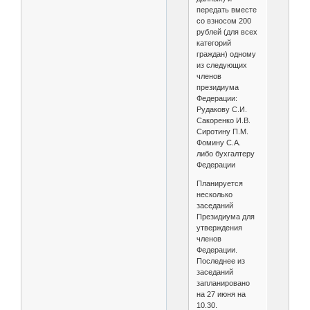
передать вместе
со взносом 200
рублей (для всех
категорий
граждан) одному
из следующих
членов
президиума
Федерации:
Рудакову С.И.
Сакоренко И.В.
Сиротину П.М.
Фомину С.А.
либо бухгалтеру
Федерации
Планируется
несколько
заседаний
Президиума для
утверждения
членов
Федерации.
Последнее из
заседаний
запланировано
на 27 июня на
10.30.