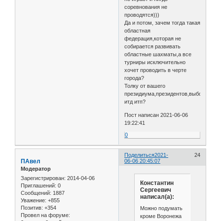
соревнования не
проводятся)))
Да и потом, зачем тогда такая
областная
федерация,которая не
собирается развивать
областные шахматы,а все
турниры исключительно
хочет проводить в черте
города?
Толку от вашего
президиума,президентов,выборов
итд итп?
Пост написан 2021-06-06
19:22:41
0
Поделиться
2021-
24
ПАвел
06-06 20:45:07
Модератор
Зарегистрирован
: 2014-04-06
Константин
Приглашений:
0
Сергеевич
Сообщений:
1887
написал(а):
Уважение:
+855
Позитив:
+354
Можно подумать
Провел на форуме:
кроме Воронежа