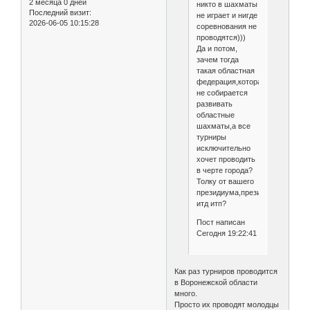
2 месяца 0 дней
никто в шахматы
Последний визит:
не играет и нигде
2026-06-05 10:15:28
соревнования не
проводятся)))
Да и потом,
зачем тогда
такая областная
федерация,которая
не собирается
развивать
областные
шахматы,а все
турниры
исключительно
хочет проводить
в черте города?
Толку от вашего
президиума,президентов,выбор
итд итп?
Пост написан
Сегодня 19:22:41
Как раз турниров проводится
в Воронежской области
много.
Просто их проводят молодцы