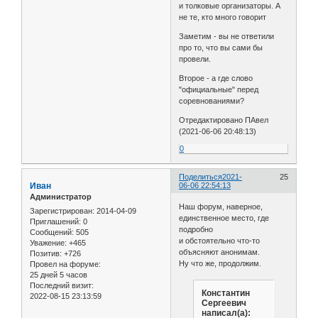
и толковые организаторы. А
не те, кто много говорит
Заметим - вы не ответили
про то, что вы сами бы
провели.
Второе - а где слово
"официальные" перед
соревнованиями?
Отредактировано ПАвел
(2021-06-06 20:48:13)
0
Поделиться
2021-
25
Иван
06-06 22:54:13
Администратор
Наш форум, наверное,
Зарегистрирован
: 2014-04-09
единственное место, где
Приглашений:
0
подробно
Сообщений:
505
и обстоятельно что-то
Уважение:
+465
объясняют анонимам.
Позитив:
+726
Ну что же, продолжим.
Провел на форуме:
25 дней 5 часов
Последний визит:
Константин
2022-08-15 23:13:59
Сергеевич
написал(а):