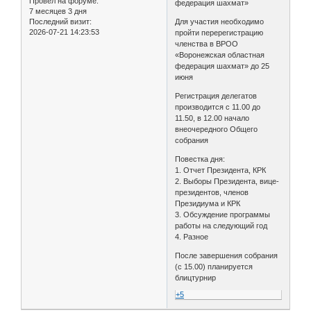
Провел на форуме:
федерация шахмат»
7 месяцев 3 дня
Последний визит:
Для участия необходимо
2026-07-21 14:23:53
пройти перерегистрацию
членства в ВРОО
«Воронежская областная
федерация шахмат» до 25
июня
Регистрация делегатов
производится с 11.00 до
11.50, в 12.00 начало
внеочередного Общего
собрания
Повестка дня:
1. Отчет Президента, КРК
2. Выборы Президента, вице-
президентов, членов
Президиума и КРК
3. Обсуждение программы
работы на следующий год
4. Разное
После завершения собрания
(с 15.00) планируется
блицтурнир
+5