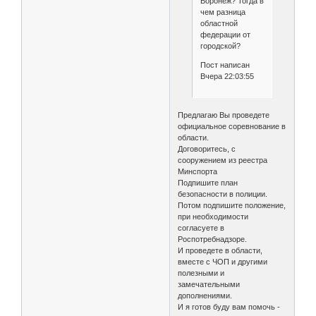
Воронеж? Тогда в
чем разница
областной
федерации от
городской?
Пост написан
Вчера 22:03:55
Предлагаю Вы проведете
официальное соревнование в
области.
Договоритесь, с
сооружением из реестра
Минспорта
Подпишите план
безопасности в полиции.
Потом подпишите положение,
при необходимости
согласуете в
Роспотребнадзоре.
И проведете в области,
вместе с ЧОП и другими
полезными и
замечательными
дополнениями.
И я готов буду вам помочь -