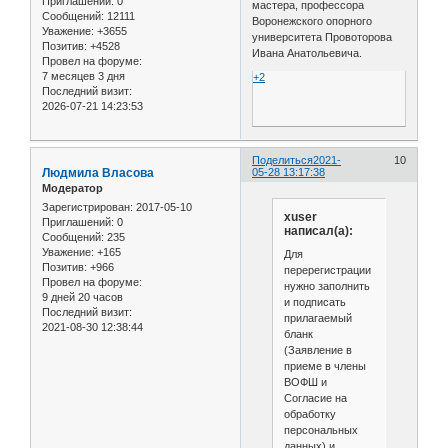
Приглашений:
0
мастера, профессора
Сообщений:
12111
Воронежского опорного
Уважение:
+3655
университета Провоторова
Позитив:
+4528
Ивана Анатольевича.
Провел на форуме:
7 месяцев 3 дня
+2
Последний визит:
2026-07-21 14:23:53
Поделиться
2021-
10
Людмила Власова
05-28 13:17:38
Модератор
Зарегистрирован
: 2017-05-10
xuser
Приглашений:
0
написал(а):
Сообщений:
235
Уважение:
+165
Для
Позитив:
+966
перерегистрации
Провел на форуме:
нужно заполнить
9 дней 20 часов
и подписать
Последний визит:
прилагаемый
2021-08-30 12:38:44
бланк
(Заявление в
приеме в члены
ВОФШ и
Согласие на
обработку
персональных
данных) и