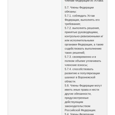
членам Федерации из Устава:
5.7. Члены Федерации
обязаны:
5.7.1. соблюдать Устав
Федерации, выполнять его
требования;
5.7.2. выполнять решения,
принятые руководящими,
контрольно-ревизионными и/
или исполнительными
органами Федерации, а также
содействовать выполнению
таких решений;
5.7.3. своевременно и в
полном объеме уплачивать
членские взносы;
5.7.4. способствовать
развитию и популяризации
шахмат в Воронежской
области.
5.8. Члены Федерации могут
иметь иные права и нести
другие обязанности,
предусмотренные
действующим
законодательством
Российской Федерации.
5.4. Члены Федерации,