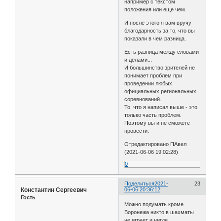
например с текстом
положения или еще чем.
И после этого я вам вручу
благодарность за то, что вы
показали в чем разница.
Есть разница между словами
и делами...
И большинство зрителей не
понимает проблем при
проведении любых
официальных региональных
соревнований.
То, что я написал выше - это
только часть проблем.
Поэтому вы и не сможете
провести.
Отредактировано ПАвел
(2021-06-06 19:02:28)
0
Поделиться
2021-
23
Константин Сергеевич
06-06 20:36:12
Гость
Можно подумать кроме
Воронежа никто в шахматы
не играет и нигде