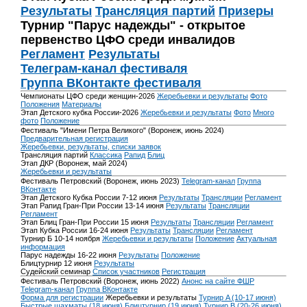
Результаты
Трансляция партий
Призеры
Турнир "Парус надежды" - открытое
первенство ЦФО среди инвалидов
Регламент
Результаты
Телеграм-канал фестиваля
Группа ВКонтакте фестиваля
Чемпионаты ЦФО среди женщин-2026
Жеребьевки и результаты
Фото
Положения
Материалы
Этап Детского кубка России-2026
Жеребьевки и результаты
Фото
Много
фото
Положение
Фестиваль "Имени Петра Великого" (Воронеж, июнь 2024)
Предварительная регистрация
Жеребьевки, результаты, списки заявок
Трансляция партий
Классика
Рапид
Блиц
Этап ДКР (Воронеж, май 2024)
Жеребьевки и результаты
Фестиваль Петровский (Воронеж, июнь 2023)
Telegram-канал
Группа
ВКонтакте
Этап Детского Кубка России 7-12 июня
Результаты
Трансляции
Регламент
Этап Рапид Гран-При России 13-14 июня
Результаты
Трансляции
Регламент
Этап Блиц Гран-При России 15 июня
Результаты
Трансляции
Регламент
Этап Кубка России 16-24 июня
Результаты
Трансляции
Регламент
Турнир Б 10-14 ноября
Жеребьевки и результаты
Положение
Актуальная
информация
Парус надежды 16-22 июня
Результаты
Положение
Блицтурнир 12 июня
Результаты
Судейский семинар
Список участников
Регистрация
Фестиваль Петровский (Воронеж, июнь 2022)
Анонс на сайте ФШР
Telegram-канал
Группа ВКонтакте
Форма для регистрации
Жеребьевки и результаты
Турнир A (10-17 июня)
Быстрые шахматы (18 июня)
Блицтурнир (19 июня)
Турнир B (20-26 июня)