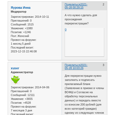
Поделиться
2021-
2
Яурова Инна
05-28 00:29:15
Модератор
А что нужно сделать для
Зарегистрирован
: 2014-10-11
прохождения
Приглашений:
0
перерегистрации?
Сообщений:
1515
Уважение:
+1080
0
Позитив:
+1246
Пол:
Женский
Провел на форуме:
1 месяц 5 дней
Последний визит:
2023-12-15 22:46:08
Поделиться
2021-
3
xuser
05-28 10:03:26
Администратор
Для перерегистрации нужно
заполнить и подписать
прилагаемый бланк
Зарегистрирован
: 2014-04-06
(Заявление в приеме в члены
Приглашений:
0
ВОФШ и Согласие на
Сообщений:
12111
обработку персональных
Уважение:
+3655
данных) и передать вместе
Позитив:
+4528
со взносом 200 рублей (для
Провел на форуме:
всех категорий граждан)
7 месяцев 3 дня
одному из следующих членов
Последний визит: