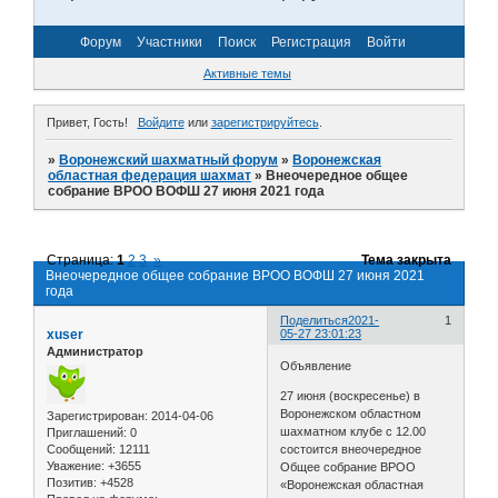
Форум
Участники
Поиск
Регистрация
Войти
Активные темы
Привет, Гость!
Войдите
или
зарегистрируйтесь
.
»
Воронежский шахматный форум
»
Воронежская
областная федерация шахмат
»
Внеочередное общее
собрание ВРОО ВОФШ 27 июня 2021 года
Страница:
1
2
3
»
Тема закрыта
Внеочередное общее собрание ВРОО ВОФШ 27 июня 2021
года
Поделиться
2021-
1
xuser
05-27 23:01:23
Администратор
Объявление
27 июня (воскресенье) в
Воронежском областном
Зарегистрирован
: 2014-04-06
шахматном клубе с 12.00
Приглашений:
0
Сообщений:
12111
состоится внеочередное
Уважение:
+3655
Общее собрание ВРОО
Позитив:
+4528
«Воронежская областная