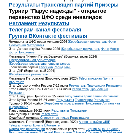
Результаты
Трансляция партий
Призеры
Турнир "Парус надежды" - открытое
первенство ЦФО среди инвалидов
Регламент
Результаты
Телеграм-канал фестиваля
Группа ВКонтакте фестиваля
Чемпионаты ЦФО среди женщин-2026
Жеребьевки и результаты
Фото
Положения
Материалы
Этап Детского кубка России-2026
Жеребьевки и результаты
Фото
Много
фото
Положение
Фестиваль "Имени Петра Великого" (Воронеж, июнь 2024)
Предварительная регистрация
Жеребьевки, результаты, списки заявок
Трансляция партий
Классика
Рапид
Блиц
Этап ДКР (Воронеж, май 2024)
Жеребьевки и результаты
Фестиваль Петровский (Воронеж, июнь 2023)
Telegram-канал
Группа
ВКонтакте
Этап Детского Кубка России 7-12 июня
Результаты
Трансляции
Регламент
Этап Рапид Гран-При России 13-14 июня
Результаты
Трансляции
Регламент
Этап Блиц Гран-При России 15 июня
Результаты
Трансляции
Регламент
Этап Кубка России 16-24 июня
Результаты
Трансляции
Регламент
Турнир Б 10-14 ноября
Жеребьевки и результаты
Положение
Актуальная
информация
Парус надежды 16-22 июня
Результаты
Положение
Блицтурнир 12 июня
Результаты
Судейский семинар
Список участников
Регистрация
Фестиваль Петровский (Воронеж, июнь 2022)
Анонс на сайте ФШР
Telegram-канал
Группа ВКонтакте
Форма для регистрации
Жеребьевки и результаты
Турнир A (10-17 июня)
Быстрые шахматы (18 июня)
Блицтурнир (19 июня)
Турнир B (20-26 июня)