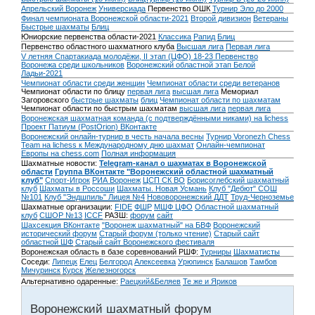
Апрельский Воронеж
Универсиада
Первенство ОШК
Турнир Эло до 2000
Финал чемпионата Воронежской области-2021
Второй дивизион
Ветераны
Быстрые шахматы
Блиц
Юниорские первенства области-2021
Классика
Рапид
Блиц
Первенство областного шахматного клуба
Высшая лига
Первая лига
V летняя Спартакиада молодёжи, II этап (ЦФО) 18-23
Первенство
Воронежа среди школьников
Воронежский областной этап Белой
Ладьи-2021
Чемпионат области среди женщин
Чемпионат области среди ветеранов
Чемпионат области по блицу
первая лига
высшая лига
Мемориал
Загоровского
быстрые шахматы
блиц
Чемпионат области по шахматам
Чемпионат области по быстрым шахматам
высшая лига
первая лига
Воронежская шахматная команда (с подтверждёнными никами) на lichess
Проект Патиум (PostOrion) ВКонтакте
Воронежский онлайн-турнир в честь начала весны
Турнир Voronezh Chess
Team на lichess к Международному дню шахмат
Онлайн-чемпионат
Европы на chess.com
Полная информация
Шахматные новости:
Telegram-канал о шахматах в Воронежской
области
Группа ВКонтакте "Воронежский областной шахматный
клуб"
Спорт-Игрок
РИА Воронеж
ЦСП СК ВО
Борисоглебский шахматный
клуб
Шахматы в Россоши
Шахматы. Новая Усмань
Клуб "Дебют" СОШ
№101
Клуб "Эндшпиль" Лицея №4
Нововоронежский ДДТ
Труд-Черноземье
Шахматные организации:
FIDE
ФШР
МШФ ЦФО
Областной шахматный
клуб
СШОР №13
ICCF
РАЗШ:
форум
сайт
Шахсекция ВКонтакте
"Воронеж шахматный" на БВФ
Воронежский
исторический форум
Cтарый форум (только чтение)
Старый сайт
областной ШФ
Старый сайт Воронежского фестиваля
Воронежская область в базе соревнований РШФ:
Турниры
Шахматисты
Соседи:
Липецк
Елец
Белгород
Алексеевка
Урюпинск
Балашов
Тамбов
Мичуринск
Курск
Железногорск
Альтернативно одаренные:
Раецкий&Беляев
Те же и Яриков
Воронежский шахматный форум