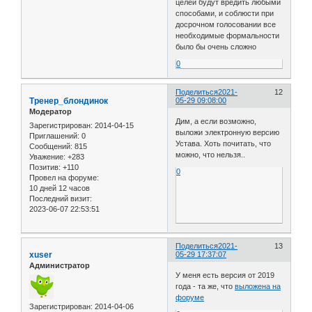
целей будут вредить любыми
способами, и соблюсти при
досрочном голосовании все
необходимые формальности
было бы очень сложно
0
Поделиться
2021-
12
Тренер_блондинок
05-29 09:08:00
Модератор
Дим, а если возможно,
Зарегистрирован
: 2014-04-15
выложи электронную версию
Приглашений:
0
Устава. Хоть почитать, что
Сообщений:
815
можно, что нельзя..
Уважение:
+283
Позитив:
+110
0
Провел на форуме:
10 дней 12 часов
Последний визит:
2023-06-07 22:53:51
Поделиться
2021-
13
xuser
05-29 17:37:07
Администратор
У меня есть версия от 2019
года - та же, что
выложена на
форуме
Зарегистрирован
: 2014-04-06