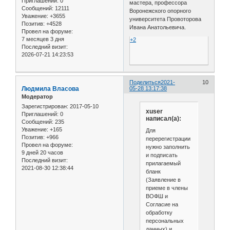
Приглашений:
0
мастера, профессора
Сообщений:
12111
Воронежского опорного
Уважение:
+3655
университета Провоторова
Позитив:
+4528
Ивана Анатольевича.
Провел на форуме:
7 месяцев 3 дня
+2
Последний визит:
2026-07-21 14:23:53
Поделиться
2021-
10
Людмила Власова
05-28 13:17:38
Модератор
Зарегистрирован
: 2017-05-10
xuser
Приглашений:
0
написал(а):
Сообщений:
235
Уважение:
+165
Для
Позитив:
+966
перерегистрации
Провел на форуме:
нужно заполнить
9 дней 20 часов
и подписать
Последний визит:
прилагаемый
2021-08-30 12:38:44
бланк
(Заявление в
приеме в члены
ВОФШ и
Согласие на
обработку
персональных
данных) и