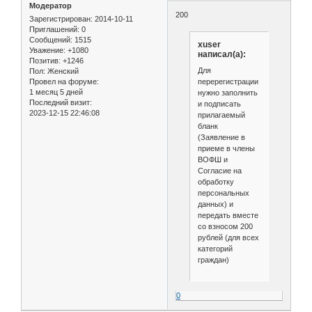
Модератор
200
Зарегистрирован
: 2014-10-11
Приглашений:
0
Сообщений:
1515
xuser
Уважение:
+1080
написал(а):
Позитив:
+1246
Для
Пол:
Женский
перерегистрации
Провел на форуме:
1 месяц 5 дней
нужно заполнить
Последний визит:
и подписать
2023-12-15 22:46:08
прилагаемый
бланк
(Заявление в
приеме в члены
ВОФШ и
Согласие на
обработку
персональных
данных) и
передать вместе
со взносом 200
рублей (для всех
категорий
граждан)
0