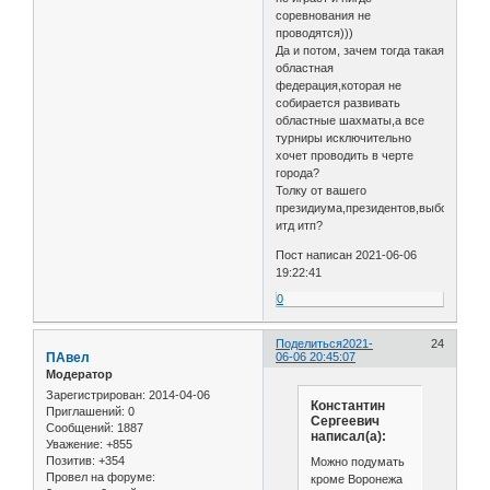
соревнования не
проводятся)))
Да и потом, зачем тогда такая
областная
федерация,которая не
собирается развивать
областные шахматы,а все
турниры исключительно
хочет проводить в черте
города?
Толку от вашего
президиума,президентов,выборов
итд итп?
Пост написан 2021-06-06
19:22:41
0
Поделиться
2021-
24
ПАвел
06-06 20:45:07
Модератор
Зарегистрирован
: 2014-04-06
Константин
Приглашений:
0
Сергеевич
Сообщений:
1887
написал(а):
Уважение:
+855
Позитив:
+354
Можно подумать
Провел на форуме:
кроме Воронежа