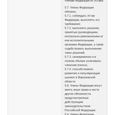
членам Федерации из Устава:
5.7. Члены Федерации
обязаны:
5.7.1. соблюдать Устав
Федерации, выполнять его
требования;
5.7.2. выполнять решения,
принятые руководящими,
контрольно-ревизионными и/
или исполнительными
органами Федерации, а также
содействовать выполнению
таких решений;
5.7.3. своевременно и в
полном объеме уплачивать
членские взносы;
5.7.4. способствовать
развитию и популяризации
шахмат в Воронежской
области.
5.8. Члены Федерации могут
иметь иные права и нести
другие обязанности,
предусмотренные
действующим
законодательством
Российской Федерации.
5.4. Члены Федерации,