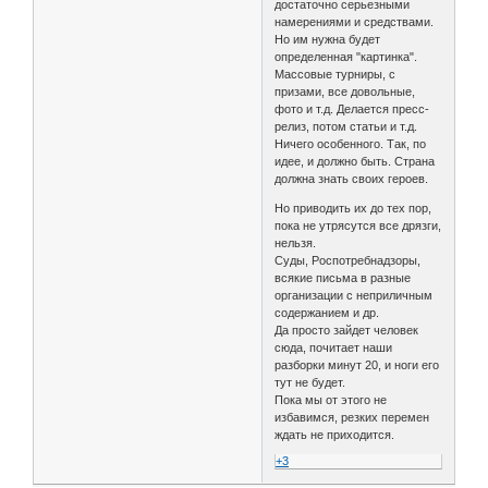
достаточно серьезными
намерениями и средствами.
Но им нужна будет
определенная "картинка".
Массовые турниры, с
призами, все довольные,
фото и т.д. Делается пресс-
релиз, потом статьи и т.д.
Ничего особенного. Так, по
идее, и должно быть. Страна
должна знать своих героев.
Но приводить их до тех пор,
пока не утрясутся все дрязги,
нельзя.
Суды, Роспотребнадзоры,
всякие письма в разные
организации с неприличным
содержанием и др.
Да просто зайдет человек
сюда, почитает наши
разборки минут 20, и ноги его
тут не будет.
Пока мы от этого не
избавимся, резких перемен
ждать не приходится.
+3