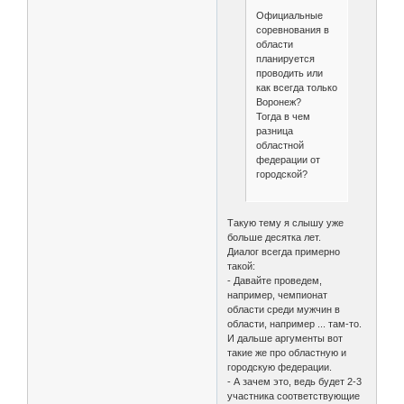
Официальные
соревнования в
области
планируется
проводить или
как всегда только
Воронеж?
Тогда в чем
разница
областной
федерации от
городской?
Такую тему я слышу уже
больше десятка лет.
Диалог всегда примерно
такой:
- Давайте проведем,
например, чемпионат
области среди мужчин в
области, например ... там-то.
И дальше аргументы вот
такие же про областную и
городскую федерации.
- А зачем это, ведь будет 2-3
участника соответствующие