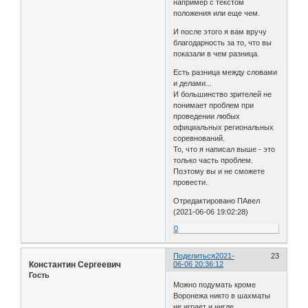
например с текстом
положения или еще чем.
И после этого я вам вручу
благодарность за то, что вы
показали в чем разница.
Есть разница между словами
и делами...
И большинство зрителей не
понимает проблем при
проведении любых
официальных региональных
соревнований.
То, что я написал выше - это
только часть проблем.
Поэтому вы и не сможете
провести.
Отредактировано ПАвел
(2021-06-06 19:02:28)
0
Поделиться
2021-
23
Константин Сергеевич
06-06 20:36:12
Гость
Можно подумать кроме
Воронежа никто в шахматы
не играет и нигде