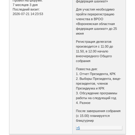
Провел на форуме:
федерация шахмат»
7 месяцев 3 дня
Последний визит:
Для участия необходимо
2026-07-21 14:23:53
пройти перерегистрацию
членства в ВРОО
«Воронежская областная
федерация шахмат» до 25
июня
Регистрация делегатов
производится с 11.00 до
11.50, в 12.00 начало
внеочередного Общего
собрания
Повестка дня:
1. Отчет Президента, КРК
2. Выборы Президента, вице-
президентов, членов
Президиума и КРК
3. Обсуждение программы
работы на следующий год
4. Разное
После завершения собрания
(с 15.00) планируется
блицтурнир
+5