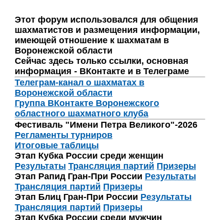
Этот форум использовался для общения
шахматистов и размещения информации,
имеющей отношение к шахматам в
Воронежской области
Сейчас здесь только ссылки, основная
информация - ВКонтакте и в Телеграме
Телеграм-канал о шахматах в
Воронежской области
Группа ВКонтакте Воронежского
областного шахматного клуба
Фестиваль "Имени Петра Великого"-2026
Регламенты турниров
Итоговые таблицы
Этап Кубка России среди женщин
Результаты
Трансляция партий
Призеры
Этап Рапид Гран-При России
Результаты
Трансляция партий
Призеры
Этап Блиц Гран-При России
Результаты
Трансляция партий
Призеры
Этап Кубка России среди мужчин