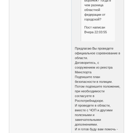
Воронеж? Тогда в
чем разница
областной
федерации от
городской?
Пост написан
Вчера 22:03:55
Предлагаю Вы проведете
официальное соревнование в
области.
Договоритесь, с
сооружением из реестра
Минспорта
Подпишите план
безопасности в полиции.
Потом подпишите положение,
при необходимости
согласуете в
Роспотребнадзоре.
И проведете в области,
вместе с ЧОП и другими
полезными и
замечательными
дополнениями.
И я готов буду вам помочь -