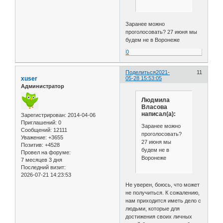
Заранее можно
проголосовать? 27 июня мы
будем не в Воронеже
0
Поделиться
2021-
11
xuser
05-28 15:53:05
Администратор
Людмила
Власова
написал(а):
Зарегистрирован
: 2014-04-06
Приглашений:
0
Заранее можно
Сообщений:
12111
проголосовать?
Уважение:
+3655
27 июня мы
Позитив:
+4528
будем не в
Провел на форуме:
Воронеже
7 месяцев 3 дня
Последний визит:
2026-07-21 14:23:53
Не уверен, боюсь, что может
не получиться. К сожалению,
нам приходится иметь дело с
людьми, которые для
достижения своих личных