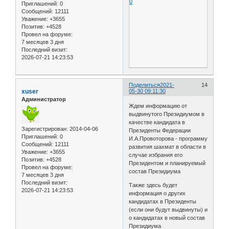
0
Приглашений:
0
Сообщений:
12111
Уважение:
+3655
Позитив:
+4528
Провел на форуме:
7 месяцев 3 дня
Последний визит:
2026-07-21 14:23:53
Поделиться
2021-
14
xuser
05-30 09:11:30
Администратор
Ждем информацию от
выдвинутого Президиумом в
качестве кандидата в
Зарегистрирован
: 2014-04-06
Президенты Федерации
Приглашений:
0
И.А.Провоторова - программу
Сообщений:
12111
развития шахмат в области в
Уважение:
+3655
случае избрания его
Позитив:
+4528
Президентом и планируемый
Провел на форуме:
состав Президиума
7 месяцев 3 дня
Последний визит:
Также здесь будет
2026-07-21 14:23:53
информация о других
кандидатах в Президенты
(если они будут выдвинуты) и
о кандидатах в новый состав
Президиума