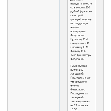
передать вместе
со взносом 200
рублей (для всех
категорий
граждан) одному
из следующих
членов
президиума
Федерации:
Рудакову С.И.
Сакоренко И.В.
Сиротину П.М.
Фомину С.А.
либо бухгалтеру
Федерации
Планируется
несколько
заседаний
Президиума для
утверждения
членов
Федерации.
Последнее из
заседаний
запланировано
на 27 июня на
10.30.