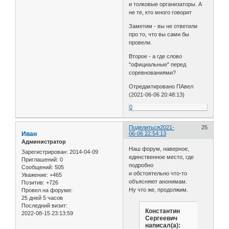
и толковые организаторы. А
не те, кто много говорит
Заметим - вы не ответили
про то, что вы сами бы
провели.
Второе - а где слово
"официальные" перед
соревнованиями?
Отредактировано ПАвел
(2021-06-06 20:48:13)
0
Поделиться
2021-
25
Иван
06-06 22:54:13
Администратор
Наш форум, наверное,
Зарегистрирован
: 2014-04-09
единственное место, где
Приглашений:
0
подробно
Сообщений:
505
и обстоятельно что-то
Уважение:
+465
объясняют анонимам.
Позитив:
+726
Ну что же, продолжим.
Провел на форуме:
25 дней 5 часов
Последний визит:
Константин
2022-08-15 23:13:59
Сергеевич
написал(а):