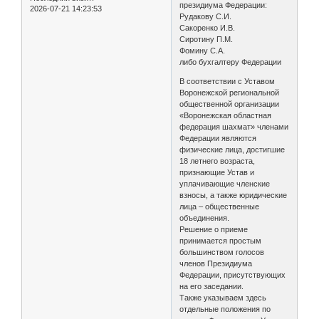
президиума Федерации:
2026-07-21 14:23:53
Рудакову С.И.
Сакоренко И.В.
Сиротину П.М.
Фомину С.А.
либо бухгалтеру Федерации
В соответствии с Уставом
Воронежской региональной
общественной организации
«Воронежская областная
федерация шахмат» членами
Федерации являются
физические лица, достигшие
18 летнего возраста,
признающие Устав и
уплачивающие членские
взносы, а также юридические
лица – общественные
объединения.
Решение о приеме
принимается простым
большинством голосов
членов Президиума
Федерации, присутствующих
на его заседании.
Также указываем здесь
отдельные положения по