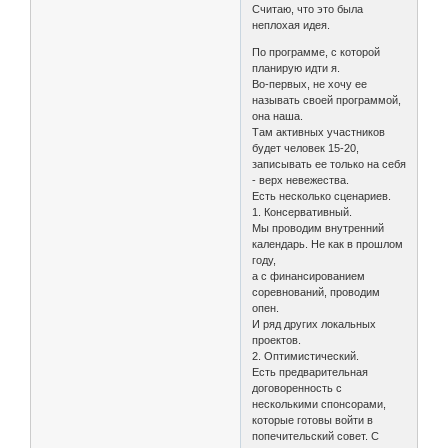
Считаю, что это была
неплохая идея.
По программе, с которой
планирую идти я.
Во-первых, не хочу ее
называть своей программой,
она наша.
Там активных участников
будет человек 15-20,
записывать ее только на себя
- верх невежества.
Есть несколько сценариев.
1. Консервативный.
Мы проводим внутренний
календарь. Не как в прошлом
году,
а с финансированием
соревнований, проводим
опен.
И ряд других локальных
проектов.
2. Оптимистический.
Есть предварительная
договоренность с
несколькими спонсорами,
которые готовы войти в
попечительский совет. С