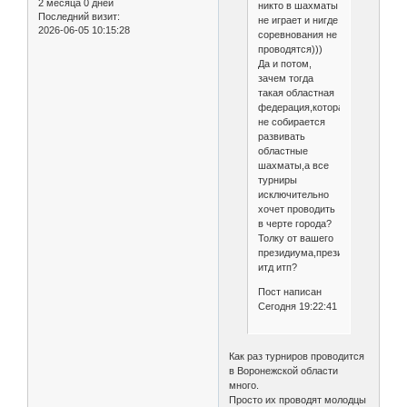
2 месяца 0 дней
никто в шахматы
Последний визит:
не играет и нигде
2026-06-05 10:15:28
соревнования не
проводятся)))
Да и потом,
зачем тогда
такая областная
федерация,которая
не собирается
развивать
областные
шахматы,а все
турниры
исключительно
хочет проводить
в черте города?
Толку от вашего
президиума,президентов,выбор
итд итп?
Пост написан
Сегодня 19:22:41
Как раз турниров проводится
в Воронежской области
много.
Просто их проводят молодцы