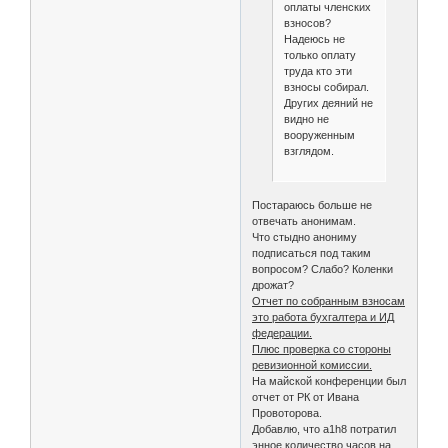
Митрофанов Леонид       
оплаты членских
Михненко Александр      
взносов?
Мошкин Михаил           
Надеюсь не
Насрудинов Насрудин     
только оплату
Нестеров Андрей         
труда кто эти
Никитин Александр       
взносы собирал.
Орехов Николай          
Других деяний не
Осадчий Александр       
видно не
Панина Валерия          
вооруженным
Пантелеев Анатолий      
взглядом.
Пастухова Елена         
Паюл Олег               
Переверзев Евгений      
Постараюсь больше не
Перелыгин Евгений       
отвечать анонимам.
Песков Алексей          
Что стыдно анониму
Петров Александр        
подписаться под таким
Петрова Катя            
вопросом? Слабо? Коленки
Пильчук Михаил          
дрожат?
Племянничев Никита      
Отчет по собранным взносам
Полухина Лариса         
это работа бухгалтера и ИД
Полянский Виктор        
федерации.
Попов Максим            
Плюс проверка со стороны
Пресняков Кирилл        
ревизионной комиссии.
Провоторов Иван         
На майской конференции был
Рагимли Дениз           
отчет от РК от Ивана
Раецкий Александр       
Провоторова.
Раков Юрий              
Добавлю, что a1h8 потратил
Рогачев Максим          
энное количество часов на