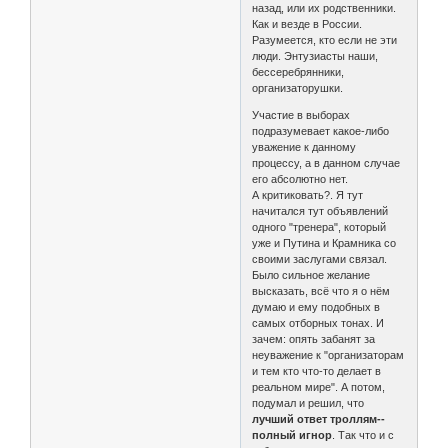
назад, или их родственники.
Как и везде в России.
Разумеется, кто если не эти
люди. Энтузиасты наши,
бессеребрянники,
организаторушки.
Участие в выборах
подразумевает какое-либо
уважение к данному
процессу, а в данном случае
его абсолютно нет.
А критиковать?. Я тут
начитался тут объявлений
одного "тренера", который
уже и Путина и Крамника со
своими заслугами связал.
Было сильное желание
высказать, всё что я о нём
думаю и ему подобных в
самых отборных тонах. И
зачем: опять забанят за
неуважение к "организаторам
и тем кто что-то делает в
реальном мире". А потом,
подумал и решил, что
лучший ответ троллям--
полный игнор
. Так что и с