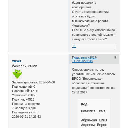
будет проходить
конференция.
Отчет и голосование или
опять все будут
высказываться о работе
Федерации?
Если я не вижу изменений по
сравнению с весной, можно я
скажу все то же самое?
+1
Поделиться
2017-
9
xuser
11-29 20:24:48
Администратор
Список шахматистов,
уплативших членские взносы
ВРОО "Воронежская
Зарегистрирован
: 2014-04-06
областная шахматная
Приглашений:
0
федерация" по состоянию на
Сообщений:
12111
22.11.2017
Уважение:
+3655
Позитив:
+4528
Провел на форуме:
Код:
7 месяцев 3 дня
Фамилия, имя, отчество  
Последний визит:
                        
2026-07-21 14:23:53
Абрамова Юлия           
Авдеева Вероника        