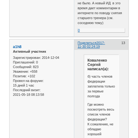
Ильин Александр         
не было. А новый ИД в это
Иншаков Юрий            
время дает комментарии в
Иоффе Евгений           
интернете по поводу снятия
Иоффе Илья              
старшего тренера (см.
Карева Наталья          
соседнюю тему)
Карпусенко Евгений      
0
Карташов Валерий        
Касинский Владимир      
Катков Виталий          
Поделиться
2017-
13
Кислов Михаил           
a1h8
11-30 02:24:19
Кислов Сергей           
Активный участник
Климентов Роман         
Зарегистрирован
: 2014-12-04
Коваленко
Климентов Евгений       
Приглашений:
0
Сергей
Климентова Галина       
Сообщений:
823
написал(а):
Князев Павел            
Уважение:
+558
Коваленко Сергей        
Позитив:
+102
б) часть членов
Козлов Сергей           
Провел на форуме:
федерации
Кокоткин Сергей         
15 дней 1 час
заплатила только
Последний визит:
Колтаков Алексей        
за первые
2021-05-18 08:13:58
Колыбелкин Олег         
полгода
Кольцов Михаил          
Где можно
Кондауров Юрий          
посмотреть весь
Копенкин Геннадий       
список членов
Корнилов Петр           
федерации?
Коротаев Александр      
К сожалению, не
Коротков Николай        
обладаю
Коротченков Виктор      
хорошей
Косилов Кирилл          