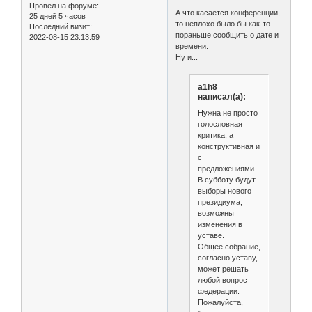
Провел на форуме:
А что касается конференции,
25 дней 5 часов
то неплохо было бы как-то
Последний визит:
пораньше сообщить о дате и
2022-08-15 23:13:59
времени.
Ну и...
a1h8
написал(а):
Нужна не просто
голословная
критика, а
конструктивная и
с
предложениями.
В субботу будут
выборы нового
президиума,
возможны
изменения в
уставе.
Общее собрание,
согласно уставу,
может решать
любой вопрос
федерации.
Пожалуйста,