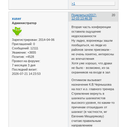
+1
Поделиться
2017-
20
xuser
12-03 13:46:39
Администратор
Вторая часть конференции
оставила ощущение
недосказанности
Зарегистрирован
: 2014-04-06
Ну ладно, воронежцы зашли
Приглашений:
0
пообщаться, но люди из
Сообщений:
12111
районов зачем приезжали -
Уважение:
+3655
не очень понятно, интересны
Позитив:
+4528
их впечатления
Провел на форуме:
Хотя уже хорошо, что драки
7 месяцев 3 дня
не было - возможно, из-за
Последний визит:
охранников на входе в зал
2026-07-21 14:23:53
Оптимизм вызывает
назначение К.В.Чернышова
на пост и.о. главного тренера
Стремление вернуть в
шахматы шахматистов
высокого уровня, по каким-то
причинам отошедших от
шахмат (в частности, мг
Евгению Мещерякову)
считаю правильным
направлением