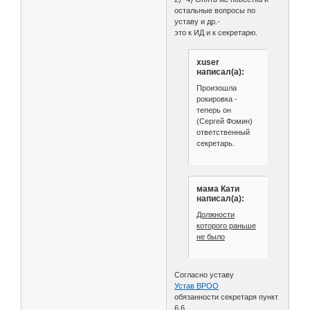
остальные вопросы по
уставу и др.-
это к ИД и к секретарю.
xuser
написал(а):
Произошла
рокировка -
теперь он
(Сергей Фомин)
ответственный
секретарь.
мама Кати
написал(а):
Должности
которого раньше
не было
Согласно уставу
Устав ВРОО
обязанности секретаря пункт
6.6