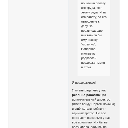
пошли на оплату
его труда, то я
этому рада. И за
его работу, за его
отношение к
делу, за
неравнодушие
выставила бы
ему оценку
"отлично".
Наверное,
многие из
родителей
поддержат меня
в этом.
Я поддерживаю!
Я очень рада, что у нас
реально работающие
исполнительный директор
(имею ввиду Сергея Фомина)
и ещё, кстати, рейтинг-
администратор. Не все
осознают, насколько у нас
всё прилично. И я бы не
осознавала, если бы не