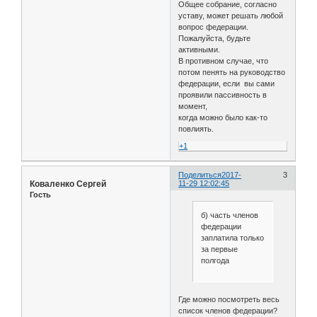
Общее собрание, согласно
уставу, может решать любой
вопрос федерации.
Пожалуйста, будьте
активными.
В противном случае, что
потом пенять на руководство
федерации, если вы сами
проявили пассивность в
момент,
когда можно было как-то
повлиять.
+1
Поделиться
2017-
3
Коваленко Сергей
11-29 12:02:45
Гость
б) часть членов
федерации
заплатила только
за первые
полгода
Где можно посмотреть весь
список членов федерации?