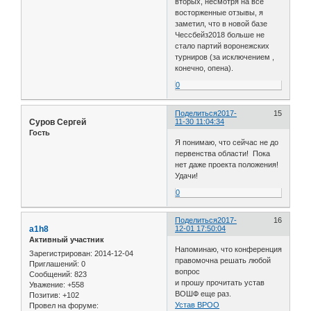
вторых, несмотря на все
восторженные отзывы, я
заметил, что в новой базе
Чессбейз2018 больше не
стало партий воронежских
турниров (за исключением ,
конечно, опена).
0
Поделиться
2017-
15
Суров Сергей
11-30 11:04:34
Гость
Я понимаю, что сейчас не до
первенства области! Пока
нет даже проекта положения!
Удачи!
0
Поделиться
2017-
16
a1h8
12-01 17:50:04
Активный участник
Напоминаю, что конференция
Зарегистрирован
: 2014-12-04
правомочна решать любой
Приглашений:
0
вопрос
Сообщений:
823
и прошу прочитать устав
Уважение:
+558
ВОШФ еще раз.
Позитив:
+102
Устав ВРОО
Провел на форуме: