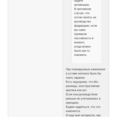
будьте
активными.
В противном
случае, что
потом пенять на
руководство
федерации, если
вы сами
проявили
пассивность в
момент,
когда можно
было как-то
повлиять.
Про планируемые изменения
в уставе неплохо было бы
знать заранее.
Есть ощущение, что без
разницы, конструктивная
критика или нет.
Если она руководством
раньше не учитывалась в
принципе.
Будем надеяться, что это
изменится.
И еще мне интересно, как