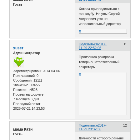
Воронин Ярослав         
Гость
Гасымов Эльмар          
Хотела присоединиться к
Гафаров Сергей          
фанклубу. Но увы Сергей
Герасько Вячеслав       
Андреевич уже не
Гиржадович Владимир     
исполнительный директор.
Гирский Вилен           
0
Глазунов Станислав      
Горячев Александр       
Гребенников Сергей      
Поделиться
2017-
11
Гречишкин Василий       
xuser
11-29 22:52:05
Грищенко Владимир       
Администратор
Гулько Олег             
Произошла рокировка -
Гунькин Виктор          
теперь он ответственный
Гурин Василий           
секретарь.
Зарегистрирован
: 2014-04-06
Гуськов Иван            
0
Приглашений:
0
Дегтярев Владимир       
Сообщений:
12111
Денисенко Дмитрий       
Уважение:
+3655
Дмитриев Дмитрий        
Позитив:
+4528
Дронов Александр        
Провел на форуме:
Елфимов Кирилл          
7 месяцев 3 дня
Есаков Геннадий         
Последний визит:
Жилейкин Андрей         
2026-07-21 14:23:53
Журихин Александр       
Журова Анна             
Зайцев Владимир         
Поделиться
2017-
12
Зайцева Наталья         
мама Кати
11-29 23:32:36
Зисин Олег              
Гость
Зубахин Алексей         
Должности которого раньше