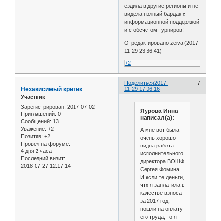
ездила в другие регионы и не
видела полный бардак с
информационной поддержкой
и с обсчётом турниров!
Отредактировано zeiva (2017-
11-29 23:36:41)
+2
Поделиться
2017-
7
Независимый критик
11-29 17:06:16
Участник
Зарегистрирован
: 2017-07-02
Яурова Инна
Приглашений:
0
написал(а):
Сообщений:
13
Уважение:
+2
А мне вот была
Позитив:
+2
очень хорошо
Провел на форуме:
видна работа
4 дня 2 часа
исполнительного
Последний визит:
директора ВОШФ
2018-07-27 12:17:14
Сергея Фомина.
И если те деньги,
что я заплатила в
качестве взноса
за 2017 год,
пошли на оплату
его труда, то я