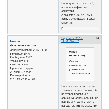
Последние лет десять ИД
выполнял и функции
секретаря.
А скажем в 2007 ИД был
a1h8, а секретарем- Павел
Сиротин.
0
Поделиться
2017-
14
Ironcast
11-30 03:45:37
Активный участник
Зарегистрирован
: 2015-04-30
xuser
Приглашений:
0
написал(а):
Сообщений:
2512
Уважение:
+448
Список
Позитив:
+916
шахматистов,
Провел на форуме:
уплативших
20 дней 12 часов
членские взносы
Последний визит:
2019-03-22 13:48:48
По-моему, я как раз платил
только за первые полгода. А
во второй половине в
серьёзных соревнованиях не
принимал участия, так что
повода платить не было. Во-