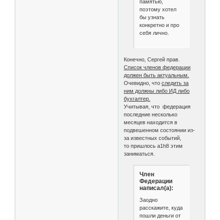
памятью,
Костин Алексей          
поэтому хотел
Кошеваров Александр     
бы узнать
Кошелев Владимир        
конкретно и про
Кошкин Анатолий         
себя лично.
Кретов Дмитрий          
Кривцов Александр       
Крыловецкий Дмитрий     
Кузнецов Анатолий       
Конечно, Сергей прав.
Кузнецов Сергей         
Список членов федерации
Кузьмин Виталий         
должен быть актуальным.
Кузьминых Елена         
Очевидно, что
следить за
Кумаков Иван            
ним должны либо ИД либо
Кустов Михаил           
бухгалтер.
Кусяков Владимир        
Учитывая, что федерация
Левшунов Александр      
последние несколько
Лесных Татьяна          
месяцев находится в
Леун Виктор             
подвешенном состоянии из-
Лисик Валерий           
за известных событий,
Литвинов Владимир       
то пришлось a1h8 этим
Максименков Георгий     
заниматься.
Макушин Александр       
Маликов Сергей          
Член
Малина Софья            
Федерации
Мандрыкин Владимир      
написал(а):
Манжина Любовь          
Мануковский Владимир    
Заодно
Маринкин Юрий           
расскажите, куда
Матыцина Инна           
пошли деньги от