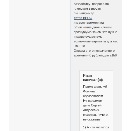
Родин Дмитрий           
разработку вопроса по
Рудаков Сергей          
членским взносам
Рудакова Оксана         
см. например
Рюмшин Павел            
Устав ВРОО
Савенко Иван            
и массу времени на
Сакоренко Ирина         
объяснение даже членам
Самойлов Виктор         
президиума зачем это нужно
Санталов Александр      
и какие существуют
Сапрыкин Дмитрий        
возможные варианты для нас
Селиверстов Альберт     
-ВОШФ.
Сергиенко Сергей        
Оплата этого потраченного
Сердюков Сергей         
времени - 0 рублей для a1h8.
Сизинцева Елена         
Сиротин Павел           
Скоркин Анатолий        
Скоробогатых Андрей     
Иван
Собина Павел            
написал(а):
Соколовский Виктор      
Степанищев Григорий     
Прямо фанклуб
Струков Дмитрий         
Фомина
Стуков Святослав        
образовался!
Суров Сергей            
Ну на самом
Сухарев Сергей          
деле Сергей
Татаринцева Наталия     
Андреевич
Татаринцев Михаил       
молодец, ничего
Титаренко Павел         
не скажешь.
Титов Олег              
1) А что касается
Тишков Анатолий         