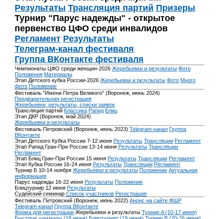
Результаты
Трансляция партий
Призеры
Турнир "Парус надежды" - открытое
первенство ЦФО среди инвалидов
Регламент
Результаты
Телеграм-канал фестиваля
Группа ВКонтакте фестиваля
Чемпионаты ЦФО среди женщин-2026
Жеребьевки и результаты
Фото
Положения
Материалы
Этап Детского кубка России-2026
Жеребьевки и результаты
Фото
Много
фото
Положение
Фестиваль "Имени Петра Великого" (Воронеж, июнь 2024)
Предварительная регистрация
Жеребьевки, результаты, списки заявок
Трансляция партий
Классика
Рапид
Блиц
Этап ДКР (Воронеж, май 2024)
Жеребьевки и результаты
Фестиваль Петровский (Воронеж, июнь 2023)
Telegram-канал
Группа
ВКонтакте
Этап Детского Кубка России 7-12 июня
Результаты
Трансляции
Регламент
Этап Рапид Гран-При России 13-14 июня
Результаты
Трансляции
Регламент
Этап Блиц Гран-При России 15 июня
Результаты
Трансляции
Регламент
Этап Кубка России 16-24 июня
Результаты
Трансляции
Регламент
Турнир Б 10-14 ноября
Жеребьевки и результаты
Положение
Актуальная
информация
Парус надежды 16-22 июня
Результаты
Положение
Блицтурнир 12 июня
Результаты
Судейский семинар
Список участников
Регистрация
Фестиваль Петровский (Воронеж, июнь 2022)
Анонс на сайте ФШР
Telegram-канал
Группа ВКонтакте
Форма для регистрации
Жеребьевки и результаты
Турнир A (10-17 июня)
Быстрые шахматы (18 июня)
Блицтурнир (19 июня)
Турнир B (20-26 июня)