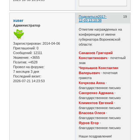
Поделиться
2017-
19
xuser
12-03 13:10:38
Администратор
Отметим награжденных на
конференции от имени
губернатора Воронежской
Зарегистрирован
: 2014-04-06
области:
Приглашений:
0
Сообщений:
12111
Санакоев Григорий
Уважение:
+3655
Константинович
- почетный
Позитив:
+4528
знак
Провел на форуме:
Чернышов Константин
7 месяцев 3 дня
Валерьевич
- почетная
Последний визит:
грамота
2026-07-21 14:23:53
Кочукова Анна
-
благодарственное письмо
Сакоренко Адриана
-
благодарственное письмо
Климентов Евгений
-
благодарственное письмо
Власова Олеся
-
благодарственное письмо
Яуров Егор
-
благодарственное письмо
Наши поздравления!