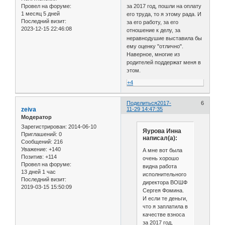
Провел на форуме:
за 2017 год, пошли на оплату
1 месяц 5 дней
его труда, то я этому рада. И
Последний визит:
за его работу, за его
2023-12-15 22:46:08
отношение к делу, за
неравнодушие выставила бы
ему оценку "отлично".
Наверное, многие из
родителей поддержат меня в
этом.
+4
Поделиться
2017-
6
zeiva
11-29 14:47:35
Модератор
Зарегистрирован
: 2014-06-10
Яурова Инна
Приглашений:
0
написал(а):
Сообщений:
216
Уважение:
+140
А мне вот была
Позитив:
+114
очень хорошо
Провел на форуме:
видна работа
13 дней 1 час
исполнительного
Последний визит:
директора ВОШФ
2019-03-15 15:50:09
Сергея Фомина.
И если те деньги,
что я заплатила в
качестве взноса
за 2017 год,