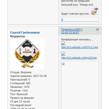
расчётом на грядущий
большой куш. Теперь всё
будет совсем грустно..
0
Поделиться
2017-
18
Сергей Гребенников
12-02 12:10:27
Модератор
Конференция началась....
+2
Откуда:
Воронеж
Зарегистрирован
: 2017-01-08
Приглашений:
0
Сообщений:
583
Уважение:
+575
Позитив:
+314
Пол:
Мужской
Провел на форуме:
23 дня 13 часов
Последний визит:
2025-10-30 16:14:09