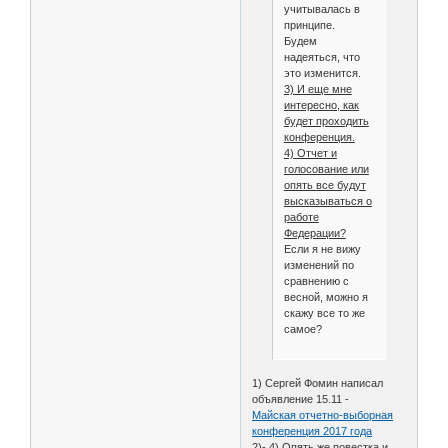
учитывалась в
принципе.
Будем
надеяться, что
это изменится.
3) И еще мне
интересно, как
будет проходить
конференция.
4) Отчет и
голосование или
опять все будут
высказываться о
работе
Федерации?
Если я не вижу
изменений по
сравнению с
весной, можно я
скажу все то же
самое?
1) Сергей Фомин написал
объявление 15.11 -
Майская отчетно-выборная
конференция 2017 года
2)- 4) Опять же повестка и