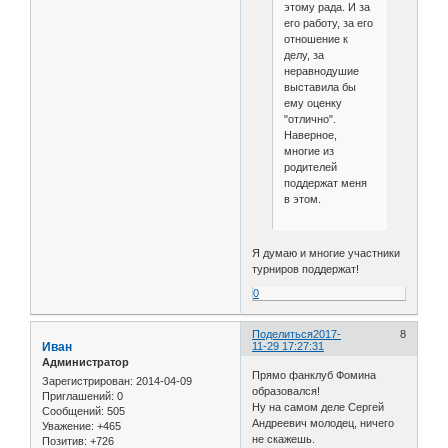
этому рада. И за
его работу, за его
отношение к
делу, за
неравнодушие
выставила бы
ему оценку
"отлично".
Наверное,
многие из
родителей
поддержат меня
в этом.
Я думаю и многие участники
турниров поддержат!
0
Поделиться
2017-
8
Иван
11-29 17:27:31
Администратор
Прямо фанклуб Фомина
Зарегистрирован
: 2014-04-09
образовался!
Приглашений:
0
Ну на самом деле Сергей
Сообщений:
505
Андреевич молодец, ничего
Уважение:
+465
не скажешь.
Позитив:
+726