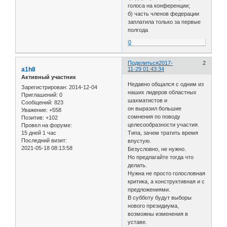
голоса на конференции;
б) часть членов федерации
заплатила только за первые
полгода
0
Поделиться
2017-
2
a1h8
11-29 01:43:34
Активный участник
Недавно общался с одним из
Зарегистрирован
: 2014-12-04
наших лидеров областных
Приглашений:
0
шахматистов и
Сообщений:
823
он выразил большие
Уважение:
+558
сомнения по поводу
Позитив:
+102
целесообразности участия.
Провел на форуме:
15 дней 1 час
Типа, зачем тратить время
Последний визит:
впустую.
2021-05-18 08:13:58
Безусловно, не нужно.
Но предлагайте тогда что
делать.
Нужна не просто голословная
критика, а конструктивная и с
предложениями.
В субботу будут выборы
нового президиума,
возможны изменения в
уставе.