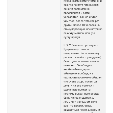
избранными комитетами, они
быстро поймут, что никаких
денег и распилов не
предвидится и сами
успокоятся. Так же и этот
уймётся, после того как раз-
другой менее 10 человек на
его суперлекции, несмотря на
всю эту мотивационную
пургу придут.
P.S. У бывшего президента
Рудакова (кстати, по
поведению с Кисловым ему
риспект, я о нём хуже думал)
было одно исключительное
качество. Он обладал
необычайным даром
убеждения вообще, и в
частности постоянно обещал,
что очень скоро появятся
деньги на все хотелки и
различные прожекты,
поэтому вокруг него всегда
была липовая движуха,
лемминги и в самом деле
кое-что делали, чтобы
выделиться перед шефом и