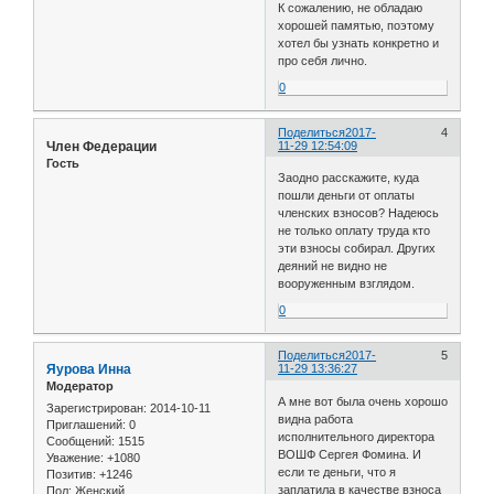
К сожалению, не обладаю
хорошей памятью, поэтому
хотел бы узнать конкретно и
про себя лично.
0
Поделиться
2017-
4
Член Федерации
11-29 12:54:09
Гость
Заодно расскажите, куда
пошли деньги от оплаты
членских взносов? Надеюсь
не только оплату труда кто
эти взносы собирал. Других
деяний не видно не
вооруженным взглядом.
0
Поделиться
2017-
5
Яурова Инна
11-29 13:36:27
Модератор
А мне вот была очень хорошо
Зарегистрирован
: 2014-10-11
видна работа
Приглашений:
0
исполнительного директора
Сообщений:
1515
ВОШФ Сергея Фомина. И
Уважение:
+1080
если те деньги, что я
Позитив:
+1246
заплатила в качестве взноса
Пол:
Женский