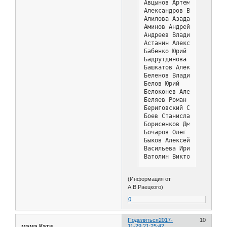
Авцынов Артем           
Александров Виктор      
Алилова Азада Али       
Аминов Андрей           
Андреев Владимир        
Астанин Алексей         
Бабенко Юрий            
Бадрутдинова Дарья      
Башкатов Алексей        
Беленов Владимир        
Белов Юрий              
Белоконев Александр     
Беляев Роман            
Бериговский Станислав   
Боев Станислав          
Борисенков Дмитрий      
Бочаров Олег            
Быков Алексей           
Васильева Ирина         
Ватолин Виктор          
Виноградов Анатолий     
Виноградов Максим       
(Информация от
Власов Дмитрий          
А.В.Раецкого)
Власова Людмила         
Водницкий Владимир      
0
Волович Владимир        
Волович Наталья         
Поделиться
2017-
10
Володин Константин      
мама Кати
11-29 21:25:42