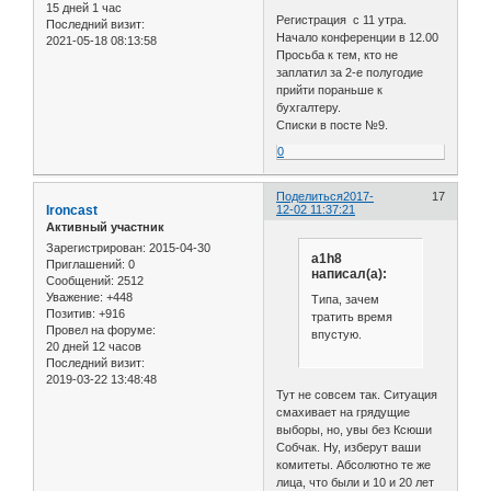
15 дней 1 час
Регистрация с 11 утра.
Последний визит:
Начало конференции в 12.00
2021-05-18 08:13:58
Просьба к тем, кто не
заплатил за 2-е полугодие
прийти пораньше к
бухгалтеру.
Списки в посте №9.
0
Поделиться
2017-
17
Ironcast
12-02 11:37:21
Активный участник
Зарегистрирован
: 2015-04-30
a1h8
Приглашений:
0
написал(а):
Сообщений:
2512
Уважение:
+448
Типа, зачем
Позитив:
+916
тратить время
Провел на форуме:
впустую.
20 дней 12 часов
Последний визит:
2019-03-22 13:48:48
Тут не совсем так. Ситуация
смахивает на грядущие
выборы, но, увы без Ксюши
Собчак. Ну, изберут ваши
комитеты. Абсолютно те же
лица, что были и 10 и 20 лет