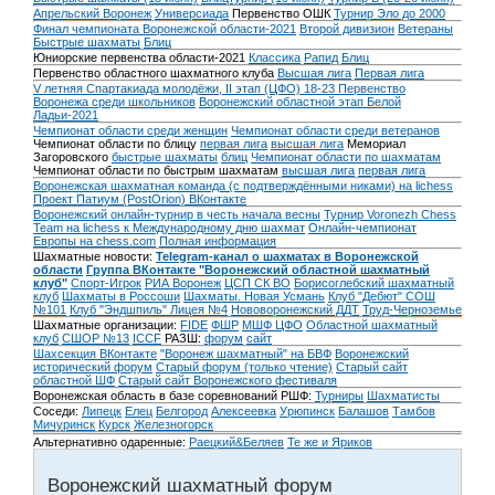
Апрельский Воронеж
Универсиада
Первенство ОШК
Турнир Эло до 2000
Финал чемпионата Воронежской области-2021
Второй дивизион
Ветераны
Быстрые шахматы
Блиц
Юниорские первенства области-2021
Классика
Рапид
Блиц
Первенство областного шахматного клуба
Высшая лига
Первая лига
V летняя Спартакиада молодёжи, II этап (ЦФО) 18-23
Первенство
Воронежа среди школьников
Воронежский областной этап Белой
Ладьи-2021
Чемпионат области среди женщин
Чемпионат области среди ветеранов
Чемпионат области по блицу
первая лига
высшая лига
Мемориал
Загоровского
быстрые шахматы
блиц
Чемпионат области по шахматам
Чемпионат области по быстрым шахматам
высшая лига
первая лига
Воронежская шахматная команда (с подтверждёнными никами) на lichess
Проект Патиум (PostOrion) ВКонтакте
Воронежский онлайн-турнир в честь начала весны
Турнир Voronezh Chess
Team на lichess к Международному дню шахмат
Онлайн-чемпионат
Европы на chess.com
Полная информация
Шахматные новости:
Telegram-канал о шахматах в Воронежской
области
Группа ВКонтакте "Воронежский областной шахматный
клуб"
Спорт-Игрок
РИА Воронеж
ЦСП СК ВО
Борисоглебский шахматный
клуб
Шахматы в Россоши
Шахматы. Новая Усмань
Клуб "Дебют" СОШ
№101
Клуб "Эндшпиль" Лицея №4
Нововоронежский ДДТ
Труд-Черноземье
Шахматные организации:
FIDE
ФШР
МШФ ЦФО
Областной шахматный
клуб
СШОР №13
ICCF
РАЗШ:
форум
сайт
Шахсекция ВКонтакте
"Воронеж шахматный" на БВФ
Воронежский
исторический форум
Cтарый форум (только чтение)
Старый сайт
областной ШФ
Старый сайт Воронежского фестиваля
Воронежская область в базе соревнований РШФ:
Турниры
Шахматисты
Соседи:
Липецк
Елец
Белгород
Алексеевка
Урюпинск
Балашов
Тамбов
Мичуринск
Курск
Железногорск
Альтернативно одаренные:
Раецкий&Беляев
Те же и Яриков
Воронежский шахматный форум