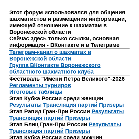
Этот форум использовался для общения
шахматистов и размещения информации,
имеющей отношение к шахматам в
Воронежской области
Сейчас здесь только ссылки, основная
информация - ВКонтакте и в Телеграме
Телеграм-канал о шахматах в
Воронежской области
Группа ВКонтакте Воронежского
областного шахматного клуба
Фестиваль "Имени Петра Великого"-2026
Регламенты турниров
Итоговые таблицы
Этап Кубка России среди женщин
Результаты
Трансляция партий
Призеры
Этап Рапид Гран-При России
Результаты
Трансляция партий
Призеры
Этап Блиц Гран-При России
Результаты
Трансляция партий
Призеры
Этап Кубка России среди мужчин