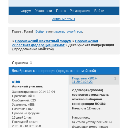
Форум
Участники
Поиск
Регистрация
Войти
Активные темы
Привет, Гость!
Войдите
или
зарегистрируйтесь
.
»
Воронежский шахматный форум
»
Воронежская
областная федерация шахмат
»
Декабрьская конференция
( продолжение майской)
Страница:
1
Декабрьская конференция ( продолжение майской)
Поделиться
2017-
1
a1h8
11-29 01:24:22
Активный участник
2 декабря (суббота)
Зарегистрирован
: 2014-12-04
состоится вторая часть
Приглашений:
0
отчетно-выборной
Сообщений:
823
конференции ВОШФ.
Уважение:
+558
Начало в 12 часов.
Позитив:
+102
Провел на форуме:
15 дней 1 час
Напоминаю,
Последний визит:
а) что по уставу все члены
2021-05-18 08:13:58
федерации имеют право