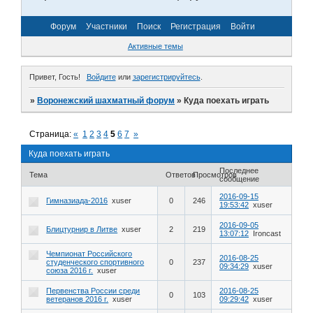
Форум
Участники
Поиск
Регистрация
Войти
Активные темы
Привет, Гость!
Войдите
или
зарегистрируйтесь
.
»
Воронежский шахматный форум
»
Куда поехать играть
Страница:
«
1
2
3
4
5
6
7
»
Куда поехать играть
Последнее
Тема
Ответов
Просмотров
сообщение
2016-09-15
Гимназиада-2016
xuser
0
246
19:53:42
xuser
2016-09-05
Блицтурнир в Литве
xuser
2
219
13:07:12
Ironcast
Чемпионат Российского
2016-08-25
студенческого спортивного
0
237
09:34:29
xuser
союза 2016 г.
xuser
Первенства России среди
2016-08-25
0
103
ветеранов 2016 г.
xuser
09:29:42
xuser