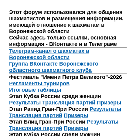
Этот форум использовался для общения
шахматистов и размещения информации,
имеющей отношение к шахматам в
Воронежской области
Сейчас здесь только ссылки, основная
информация - ВКонтакте и в Телеграме
Телеграм-канал о шахматах в
Воронежской области
Группа ВКонтакте Воронежского
областного шахматного клуба
Фестиваль "Имени Петра Великого"-2026
Регламенты турниров
Итоговые таблицы
Этап Кубка России среди женщин
Результаты
Трансляция партий
Призеры
Этап Рапид Гран-При России
Результаты
Трансляция партий
Призеры
Этап Блиц Гран-При России
Результаты
Трансляция партий
Призеры
Этап Кубка России среди мужчин