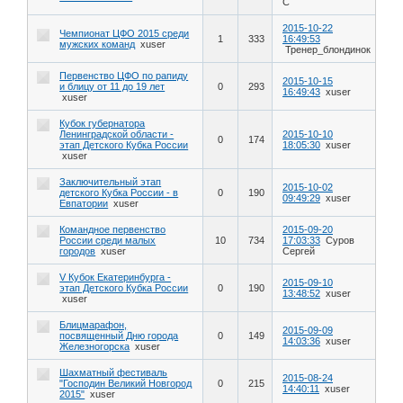
С
2015-10-22
Чемпионат ЦФО 2015 среди
1
333
16:49:53
мужских команд
xuser
Тренер_блондинок
Первенство ЦФО по рапиду
2015-10-15
и блицу от 11 до 19 лет
0
293
16:49:43
xuser
xuser
Кубок губернатора
Ленинградской области -
2015-10-10
0
174
этап Детского Кубка России
18:05:30
xuser
xuser
Заключительный этап
2015-10-02
детского Кубка России - в
0
190
09:49:29
xuser
Евпатории
xuser
Командное первенство
2015-09-20
России среди малых
10
734
17:03:33
Суров
городов
xuser
Сергей
V Кубок Екатеринбурга -
2015-09-10
этап Детского Кубка России
0
190
13:48:52
xuser
xuser
Блицмарафон,
2015-09-09
посвященный Дню города
0
149
14:03:36
xuser
Железногорска
xuser
Шахматный фестиваль
2015-08-24
"Господин Великий Новгород
0
215
14:40:11
xuser
2015"
xuser