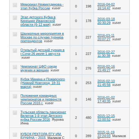
Мемориал Нежметдинова -
2016-04-02
0
198
этап Кубка России
xuser
16:14:47
xuser
Этап детского Кубка в
2016-03-18
Кинешме Ивановской
0
178
20:30:29
xuser
области (6-12 мая)
xuser
Шахматные мероприятия в
2016-03-11
Москве по случаю турнира
0
227
20:07:27
xuser
претендентов
xuser
Открытый детский турнир в
2016-02-27
г.Сочи 26 июля-1 августа
1
227
11:30:38
xuser
xuser
Чемпионат ЦФО среди
2016-02-16
0
276
мужчин и женщин
xuser
15:49:27
xuser
Кубок Минина и Пожарского
2016-02-10
(Нижний Новгород, 18-31
0
253
21:45:56
xuser
марта)
xuser
Положения командных
2016-01-02
чемпионатов и первенств
0
146
17:40:35
xuser
России 2016 г.
xuser
Тульская область пансионат
Велегож 1-й этап Детского
2015-12-15
2
480
кубка России 2016
Яурова
22:00:52
xuser
Инна
2015-11-19
КУБОК РЕКТОРА ЕГУ ИМ.
0
289
22:24:03
Маликов
БУНИНА – 2015
Маликов С