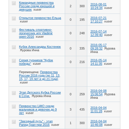
Командные первенства
2016-08-01
России среди юношей и
2
300
10:24:34
xuser
девушек
xuser
Открытое первенство Ельца
2016-07-21
0
195
xuser
17:10:27
xuser
Фестиваль спортивно-
2016-07-14
логических игр Vladimir
0
248
12:39:40
xuser
open-2016
xuser
2016-05-17
Кубок Александры Костенюк
0
335
09:28:32
Яурова
Яурова Инна
Инна
Серия турниров "Кубок
2016-05-14
0
216
победы"
xuser
14:11:35
xuser
Перемещена:
Первенства
России 2016 года (до 11, 13,
15, 17, 19 лет и до 21 года)
xuser
2016-04-08
Этап Детского Кубка России
0
259
15:06:54
Яурова
в Сочи.
Яурова Инна
Инна
Первенство ЦФО среди
2016-04-04
мальчиков и девочек до 9
3
435
11:01:28
xuser
лет
xuser
"Звездный путь" - этап
2016-04-04
1
300
Рапид Гран-при 2016
xuser
10:46:08
xuser