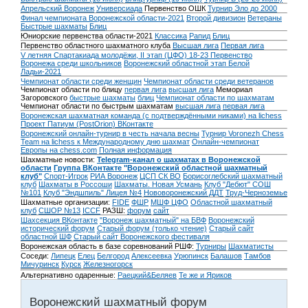
Апрельский Воронеж
Универсиада
Первенство ОШК
Турнир Эло до 2000
Финал чемпионата Воронежской области-2021
Второй дивизион
Ветераны
Быстрые шахматы
Блиц
Юниорские первенства области-2021
Классика
Рапид
Блиц
Первенство областного шахматного клуба
Высшая лига
Первая лига
V летняя Спартакиада молодёжи, II этап (ЦФО) 18-23
Первенство
Воронежа среди школьников
Воронежский областной этап Белой
Ладьи-2021
Чемпионат области среди женщин
Чемпионат области среди ветеранов
Чемпионат области по блицу
первая лига
высшая лига
Мемориал
Загоровского
быстрые шахматы
блиц
Чемпионат области по шахматам
Чемпионат области по быстрым шахматам
высшая лига
первая лига
Воронежская шахматная команда (с подтверждёнными никами) на lichess
Проект Патиум (PostOrion) ВКонтакте
Воронежский онлайн-турнир в честь начала весны
Турнир Voronezh Chess
Team на lichess к Международному дню шахмат
Онлайн-чемпионат
Европы на chess.com
Полная информация
Шахматные новости:
Telegram-канал о шахматах в Воронежской
области
Группа ВКонтакте "Воронежский областной шахматный
клуб"
Спорт-Игрок
РИА Воронеж
ЦСП СК ВО
Борисоглебский шахматный
клуб
Шахматы в Россоши
Шахматы. Новая Усмань
Клуб "Дебют" СОШ
№101
Клуб "Эндшпиль" Лицея №4
Нововоронежский ДДТ
Труд-Черноземье
Шахматные организации:
FIDE
ФШР
МШФ ЦФО
Областной шахматный
клуб
СШОР №13
ICCF
РАЗШ:
форум
сайт
Шахсекция ВКонтакте
"Воронеж шахматный" на БВФ
Воронежский
исторический форум
Cтарый форум (только чтение)
Старый сайт
областной ШФ
Старый сайт Воронежского фестиваля
Воронежская область в базе соревнований РШФ:
Турниры
Шахматисты
Соседи:
Липецк
Елец
Белгород
Алексеевка
Урюпинск
Балашов
Тамбов
Мичуринск
Курск
Железногорск
Альтернативно одаренные:
Раецкий&Беляев
Те же и Яриков
Воронежский шахматный форум