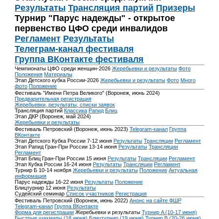
Результаты
Трансляция партий
Призеры
Турнир "Парус надежды" - открытое
первенство ЦФО среди инвалидов
Регламент
Результаты
Телеграм-канал фестиваля
Группа ВКонтакте фестиваля
Чемпионаты ЦФО среди женщин-2026
Жеребьевки и результаты
Фото
Положения
Материалы
Этап Детского кубка России-2026
Жеребьевки и результаты
Фото
Много
фото
Положение
Фестиваль "Имени Петра Великого" (Воронеж, июнь 2024)
Предварительная регистрация
Жеребьевки, результаты, списки заявок
Трансляция партий
Классика
Рапид
Блиц
Этап ДКР (Воронеж, май 2024)
Жеребьевки и результаты
Фестиваль Петровский (Воронеж, июнь 2023)
Telegram-канал
Группа
ВКонтакте
Этап Детского Кубка России 7-12 июня
Результаты
Трансляции
Регламент
Этап Рапид Гран-При России 13-14 июня
Результаты
Трансляции
Регламент
Этап Блиц Гран-При России 15 июня
Результаты
Трансляции
Регламент
Этап Кубка России 16-24 июня
Результаты
Трансляции
Регламент
Турнир Б 10-14 ноября
Жеребьевки и результаты
Положение
Актуальная
информация
Парус надежды 16-22 июня
Результаты
Положение
Блицтурнир 12 июня
Результаты
Судейский семинар
Список участников
Регистрация
Фестиваль Петровский (Воронеж, июнь 2022)
Анонс на сайте ФШР
Telegram-канал
Группа ВКонтакте
Форма для регистрации
Жеребьевки и результаты
Турнир A (10-17 июня)
Быстрые шахматы (18 июня)
Блицтурнир (19 июня)
Турнир B (20-26 июня)