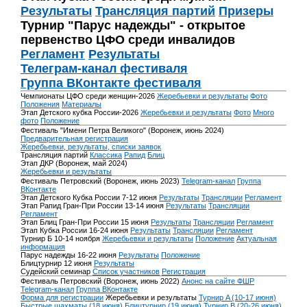
Результаты
Трансляция партий
Призеры
Турнир "Парус надежды" - открытое
первенство ЦФО среди инвалидов
Регламент
Результаты
Телеграм-канал фестиваля
Группа ВКонтакте фестиваля
Чемпионаты ЦФО среди женщин-2026
Жеребьевки и результаты
Фото
Положения
Материалы
Этап Детского кубка России-2026
Жеребьевки и результаты
Фото
Много
фото
Положение
Фестиваль "Имени Петра Великого" (Воронеж, июнь 2024)
Предварительная регистрация
Жеребьевки, результаты, списки заявок
Трансляция партий
Классика
Рапид
Блиц
Этап ДКР (Воронеж, май 2024)
Жеребьевки и результаты
Фестиваль Петровский (Воронеж, июнь 2023)
Telegram-канал
Группа
ВКонтакте
Этап Детского Кубка России 7-12 июня
Результаты
Трансляции
Регламент
Этап Рапид Гран-При России 13-14 июня
Результаты
Трансляции
Регламент
Этап Блиц Гран-При России 15 июня
Результаты
Трансляции
Регламент
Этап Кубка России 16-24 июня
Результаты
Трансляции
Регламент
Турнир Б 10-14 ноября
Жеребьевки и результаты
Положение
Актуальная
информация
Парус надежды 16-22 июня
Результаты
Положение
Блицтурнир 12 июня
Результаты
Судейский семинар
Список участников
Регистрация
Фестиваль Петровский (Воронеж, июнь 2022)
Анонс на сайте ФШР
Telegram-канал
Группа ВКонтакте
Форма для регистрации
Жеребьевки и результаты
Турнир A (10-17 июня)
Быстрые шахматы (18 июня)
Блицтурнир (19 июня)
Турнир B (20-26 июня)