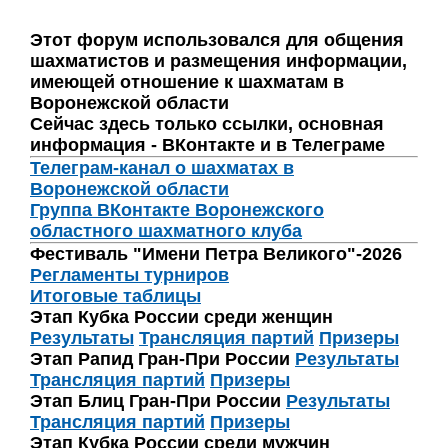
Этот форум использовался для общения
шахматистов и размещения информации,
имеющей отношение к шахматам в
Воронежской области
Сейчас здесь только ссылки, основная
информация - ВКонтакте и в Телеграме
Телеграм-канал о шахматах в
Воронежской области
Группа ВКонтакте Воронежского
областного шахматного клуба
Фестиваль "Имени Петра Великого"-2026
Регламенты турниров
Итоговые таблицы
Этап Кубка России среди женщин
Результаты
Трансляция партий
Призеры
Этап Рапид Гран-При России
Результаты
Трансляция партий
Призеры
Этап Блиц Гран-При России
Результаты
Трансляция партий
Призеры
Этап Кубка России среди мужчин