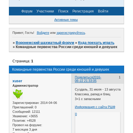
Форум
Участники
Поиск
Регистрация
Войти
Активные темы
Привет, Гость!
Войдите
или
зарегистрируйтесь
.
»
Воронежский шахматный форум
»
Куда поехать играть
»
Командные первенства России среди юношей и девушек
Страница:
1
Командные первенства России среди юношей и девушек
Поделиться
2016-
1
xuser
06-22 21:33:05
Администратор
Суздаль, 31 июля - 13 августа
Классика, рапид и блиц
3+1 с запасными
Зарегистрирован
: 2014-04-06
Информация с сайта РШФ
Приглашений:
0
Сообщений:
12111
0
Уважение:
+3655
Позитив:
+4528
Провел на форуме:
7 месяцев 3 дня