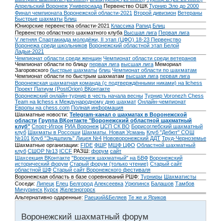
Апрельский Воронеж
Универсиада
Первенство ОШК
Турнир Эло до 2000
Финал чемпионата Воронежской области-2021
Второй дивизион
Ветераны
Быстрые шахматы
Блиц
Юниорские первенства области-2021
Классика
Рапид
Блиц
Первенство областного шахматного клуба
Высшая лига
Первая лига
V летняя Спартакиада молодёжи, II этап (ЦФО) 18-23
Первенство
Воронежа среди школьников
Воронежский областной этап Белой
Ладьи-2021
Чемпионат области среди женщин
Чемпионат области среди ветеранов
Чемпионат области по блицу
первая лига
высшая лига
Мемориал
Загоровского
быстрые шахматы
блиц
Чемпионат области по шахматам
Чемпионат области по быстрым шахматам
высшая лига
первая лига
Воронежская шахматная команда (с подтверждёнными никами) на lichess
Проект Патиум (PostOrion) ВКонтакте
Воронежский онлайн-турнир в честь начала весны
Турнир Voronezh Chess
Team на lichess к Международному дню шахмат
Онлайн-чемпионат
Европы на chess.com
Полная информация
Шахматные новости:
Telegram-канал о шахматах в Воронежской
области
Группа ВКонтакте "Воронежский областной шахматный
клуб"
Спорт-Игрок
РИА Воронеж
ЦСП СК ВО
Борисоглебский шахматный
клуб
Шахматы в Россоши
Шахматы. Новая Усмань
Клуб "Дебют" СОШ
№101
Клуб "Эндшпиль" Лицея №4
Нововоронежский ДДТ
Труд-Черноземье
Шахматные организации:
FIDE
ФШР
МШФ ЦФО
Областной шахматный
клуб
СШОР №13
ICCF
РАЗШ:
форум
сайт
Шахсекция ВКонтакте
"Воронеж шахматный" на БВФ
Воронежский
исторический форум
Cтарый форум (только чтение)
Старый сайт
областной ШФ
Старый сайт Воронежского фестиваля
Воронежская область в базе соревнований РШФ:
Турниры
Шахматисты
Соседи:
Липецк
Елец
Белгород
Алексеевка
Урюпинск
Балашов
Тамбов
Мичуринск
Курск
Железногорск
Альтернативно одаренные:
Раецкий&Беляев
Те же и Яриков
Воронежский шахматный форум