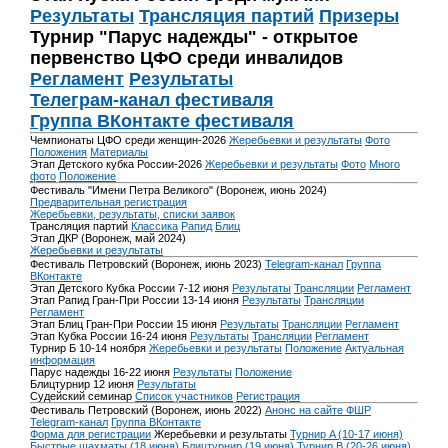
Результаты
Трансляция партий
Призеры
Турнир "Парус надежды" - открытое
первенство ЦФО среди инвалидов
Регламент
Результаты
Телеграм-канал фестиваля
Группа ВКонтакте фестиваля
Чемпионаты ЦФО среди женщин-2026
Жеребьевки и результаты
Фото
Положения
Материалы
Этап Детского кубка России-2026
Жеребьевки и результаты
Фото
Много
фото
Положение
Фестиваль "Имени Петра Великого" (Воронеж, июнь 2024)
Предварительная регистрация
Жеребьевки, результаты, списки заявок
Трансляция партий
Классика
Рапид
Блиц
Этап ДКР (Воронеж, май 2024)
Жеребьевки и результаты
Фестиваль Петровский (Воронеж, июнь 2023)
Telegram-канал
Группа
ВКонтакте
Этап Детского Кубка России 7-12 июня
Результаты
Трансляции
Регламент
Этап Рапид Гран-При России 13-14 июня
Результаты
Трансляции
Регламент
Этап Блиц Гран-При России 15 июня
Результаты
Трансляции
Регламент
Этап Кубка России 16-24 июня
Результаты
Трансляции
Регламент
Турнир Б 10-14 ноября
Жеребьевки и результаты
Положение
Актуальная
информация
Парус надежды 16-22 июня
Результаты
Положение
Блицтурнир 12 июня
Результаты
Судейский семинар
Список участников
Регистрация
Фестиваль Петровский (Воронеж, июнь 2022)
Анонс на сайте ФШР
Telegram-канал
Группа ВКонтакте
Форма для регистрации
Жеребьевки и результаты
Турнир A (10-17 июня)
Быстрые шахматы (18 июня)
Блицтурнир (19 июня)
Турнир B (20-26 июня)