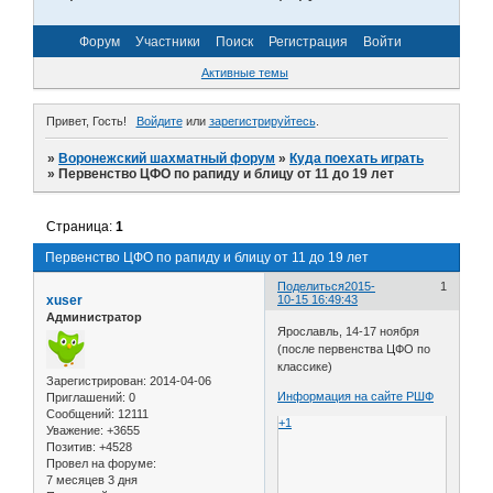
Форум
Участники
Поиск
Регистрация
Войти
Активные темы
Привет, Гость!
Войдите
или
зарегистрируйтесь
.
»
Воронежский шахматный форум
»
Куда поехать играть
»
Первенство ЦФО по рапиду и блицу от 11 до 19 лет
Страница:
1
Первенство ЦФО по рапиду и блицу от 11 до 19 лет
Поделиться
2015-
1
xuser
10-15 16:49:43
Администратор
Ярославль, 14-17 ноября
(после первенства ЦФО по
классике)
Зарегистрирован
: 2014-04-06
Информация на сайте РШФ
Приглашений:
0
Сообщений:
12111
+1
Уважение:
+3655
Позитив:
+4528
Провел на форуме:
7 месяцев 3 дня