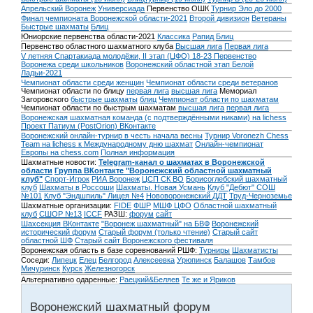
Апрельский Воронеж
Универсиада
Первенство ОШК
Турнир Эло до 2000
Финал чемпионата Воронежской области-2021
Второй дивизион
Ветераны
Быстрые шахматы
Блиц
Юниорские первенства области-2021
Классика
Рапид
Блиц
Первенство областного шахматного клуба
Высшая лига
Первая лига
V летняя Спартакиада молодёжи, II этап (ЦФО) 18-23
Первенство
Воронежа среди школьников
Воронежский областной этап Белой
Ладьи-2021
Чемпионат области среди женщин
Чемпионат области среди ветеранов
Чемпионат области по блицу
первая лига
высшая лига
Мемориал
Загоровского
быстрые шахматы
блиц
Чемпионат области по шахматам
Чемпионат области по быстрым шахматам
высшая лига
первая лига
Воронежская шахматная команда (с подтверждёнными никами) на lichess
Проект Патиум (PostOrion) ВКонтакте
Воронежский онлайн-турнир в честь начала весны
Турнир Voronezh Chess
Team на lichess к Международному дню шахмат
Онлайн-чемпионат
Европы на chess.com
Полная информация
Шахматные новости:
Telegram-канал о шахматах в Воронежской
области
Группа ВКонтакте "Воронежский областной шахматный
клуб"
Спорт-Игрок
РИА Воронеж
ЦСП СК ВО
Борисоглебский шахматный
клуб
Шахматы в Россоши
Шахматы. Новая Усмань
Клуб "Дебют" СОШ
№101
Клуб "Эндшпиль" Лицея №4
Нововоронежский ДДТ
Труд-Черноземье
Шахматные организации:
FIDE
ФШР
МШФ ЦФО
Областной шахматный
клуб
СШОР №13
ICCF
РАЗШ:
форум
сайт
Шахсекция ВКонтакте
"Воронеж шахматный" на БВФ
Воронежский
исторический форум
Cтарый форум (только чтение)
Старый сайт
областной ШФ
Старый сайт Воронежского фестиваля
Воронежская область в базе соревнований РШФ:
Турниры
Шахматисты
Соседи:
Липецк
Елец
Белгород
Алексеевка
Урюпинск
Балашов
Тамбов
Мичуринск
Курск
Железногорск
Альтернативно одаренные:
Раецкий&Беляев
Те же и Яриков
Воронежский шахматный форум