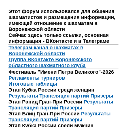
Этот форум использовался для общения
шахматистов и размещения информации,
имеющей отношение к шахматам в
Воронежской области
Сейчас здесь только ссылки, основная
информация - ВКонтакте и в Телеграме
Телеграм-канал о шахматах в
Воронежской области
Группа ВКонтакте Воронежского
областного шахматного клуба
Фестиваль "Имени Петра Великого"-2026
Регламенты турниров
Итоговые таблицы
Этап Кубка России среди женщин
Результаты
Трансляция партий
Призеры
Этап Рапид Гран-При России
Результаты
Трансляция партий
Призеры
Этап Блиц Гран-При России
Результаты
Трансляция партий
Призеры
Этап Кубка России среди мужчин