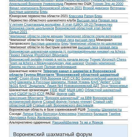
Апрельский Воронеж
Универсиада
Первенство ОШК
Турнир Эло до 2000
Финал чемпионата Воронежской области-2021
Второй дивизион
Ветераны
Быстрые шахматы
Блиц
Юниорские первенства области-2021
Классика
Рапид
Блиц
Первенство областного шахматного клуба
Высшая лига
Первая лига
V летняя Спартакиада молодёжи, II этап (ЦФО) 18-23
Первенство
Воронежа среди школьников
Воронежский областной этап Белой
Ладьи-2021
Чемпионат области среди женщин
Чемпионат области среди ветеранов
Чемпионат области по блицу
первая лига
высшая лига
Мемориал
Загоровского
быстрые шахматы
блиц
Чемпионат области по шахматам
Чемпионат области по быстрым шахматам
высшая лига
первая лига
Воронежская шахматная команда (с подтверждёнными никами) на lichess
Проект Патиум (PostOrion) ВКонтакте
Воронежский онлайн-турнир в честь начала весны
Турнир Voronezh Chess
Team на lichess к Международному дню шахмат
Онлайн-чемпионат
Европы на chess.com
Полная информация
Шахматные новости:
Telegram-канал о шахматах в Воронежской
области
Группа ВКонтакте "Воронежский областной шахматный
клуб"
Спорт-Игрок
РИА Воронеж
ЦСП СК ВО
Борисоглебский шахматный
клуб
Шахматы в Россоши
Шахматы. Новая Усмань
Клуб "Дебют" СОШ
№101
Клуб "Эндшпиль" Лицея №4
Нововоронежский ДДТ
Труд-Черноземье
Шахматные организации:
FIDE
ФШР
МШФ ЦФО
Областной шахматный
клуб
СШОР №13
ICCF
РАЗШ:
форум
сайт
Шахсекция ВКонтакте
"Воронеж шахматный" на БВФ
Воронежский
исторический форум
Cтарый форум (только чтение)
Старый сайт
областной ШФ
Старый сайт Воронежского фестиваля
Воронежская область в базе соревнований РШФ:
Турниры
Шахматисты
Соседи:
Липецк
Елец
Белгород
Алексеевка
Урюпинск
Балашов
Тамбов
Мичуринск
Курск
Железногорск
Альтернативно одаренные:
Раецкий&Беляев
Те же и Яриков
Воронежский шахматный форум