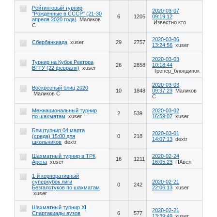
Рейтинговый турнир
2020-03-07
"Рожденные в СССР" (21-30
6
1205
09:19:12
апреля 2020 года)
Маликов
Известно кто
С
2020-03-06
Сбербанкиада
xuser
29
2757
13:24:56
xuser
2020-03-03
Турнир на Кубок Ректора
26
2858
10:18:44
ВГТУ (22 февраля)
xuser
Тренер_блондинок
2020-03-03
Воскресный блиц 2020
10
1848
09:37:23
Маликов
Маликов С
С
Межнациональный турнир
2020-03-02
2
539
по шахматам
xuser
16:59:07
xuser
Блицтурнир 04 марта
2020-03-01
(среда) 15:00 для
0
218
14:07:13
dextr
школьников
dextr
Шахматный турнир в ТРК
2020-02-24
16
1211
Арена
xuser
16:05:23
ПАвел
1-й корпоративный
суперкубок лиги
2020-02-21
0
242
Безгалстуков по шахматам
22:06:13
xuser
xuser
Шахматный турнир XI
2020-02-21
Спартакиады вузов
6
577
13:39:49
xuser