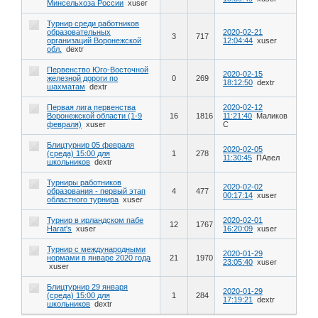
Минсельхоза России
xuser
Турнир среди работников
образовательных
2020-02-21
3
717
организаций Воронежской
12:04:44
xuser
обл.
dextr
Первенство Юго-Восточной
2020-02-15
железной дороги по
0
269
18:12:50
dextr
шахматам
dextr
Первая лига первенства
2020-02-12
Воронежской области (1-9
16
1816
11:21:40
Маликов
февраля)
xuser
С
Блицтурнир 05 февраля
2020-02-05
(среда) 15:00 для
1
278
11:30:45
ПАвел
школьников
dextr
Турниры работников
2020-02-02
образования - первый этап
4
477
00:17:14
xuser
областного турнира
xuser
Турнир в ирландском пабе
2020-02-01
12
1767
Harat's
xuser
16:20:09
xuser
Турнир с международными
2020-01-29
нормами в январе 2020 года
21
1970
23:05:40
xuser
xuser
Блицтурнир 29 января
2020-01-29
(среда) 15:00 для
1
284
17:19:21
dextr
школьников
dextr