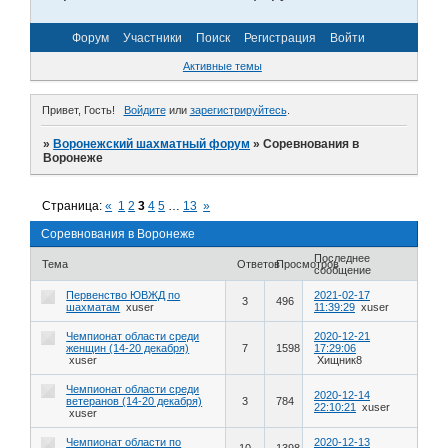
Форум
Участники
Поиск
Регистрация
Войти
Активные темы
Привет, Гость!
Войдите
или
зарегистрируйтесь
.
»
Воронежский шахматный форум
»
Соревнования в
Воронеже
Страница:
«
1
2
3
4
5
…
13
»
Соревнования в Воронеже
Последнее
Тема
Ответов
Просмотров
сообщение
Первенство ЮВЖД по
2021-02-17
3
496
шахматам
xuser
11:39:29
xuser
Чемпионат области среди
2020-12-21
женщин (14-20 декабря)
7
1598
17:29:06
xuser
Хищник8
Чемпионат области среди
2020-12-14
ветеранов (14-20 декабря)
3
784
22:10:21
xuser
xuser
Чемпионат области по
2020-12-13