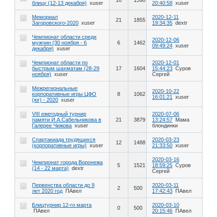
10
1398
блицу (12-13 декабря)
xuser
20:40:58
xuser
Мемориал
2020-12-11
21
1855
Загоровского-2020
xuser
19:34:35
dextr
Чемпионат области среди
2020-12-06
мужчин (30 ноября - 6
6
1462
09:49:24
xuser
декабря)
xuser
Чемпионат области по
2020-12-01
быстрым шахматам (28-29
17
1604
15:44:23
Суров
ноября)
xuser
Сергей
Межрегиональные
2020-10-22
корпоративные игры ЦФО
8
1062
16:01:21
xuser
(юг) - 2020
xuser
VIII ежегодный турнир
2020-07-06
памяти И.А.Сабельникова в
21
3879
13:24:57
Мама
Галерее Чижова
xuser
блондинки
Спартакиада трудящихся
2020-03-23
12
1488
(корпоративные игры)
xuser
21:33:50
xuser
2020-03-16
Чемпионат города Воронежа
5
1521
18:59:25
Суров
(14 - 22 марта)
dextr
Сергей
Первенства области до 9
2020-03-11
2
500
лет 2020 год
ПАвел
17:42:43
ПАвел
Блицтурнир 12-го марта
2020-03-10
0
500
ПАвел
20:15:46
ПАвел