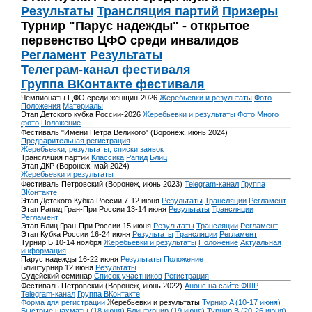
Результаты
Трансляция партий
Призеры
Турнир "Парус надежды" - открытое
первенство ЦФО среди инвалидов
Регламент
Результаты
Телеграм-канал фестиваля
Группа ВКонтакте фестиваля
Чемпионаты ЦФО среди женщин-2026
Жеребьевки и результаты
Фото
Положения
Материалы
Этап Детского кубка России-2026
Жеребьевки и результаты
Фото
Много
фото
Положение
Фестиваль "Имени Петра Великого" (Воронеж, июнь 2024)
Предварительная регистрация
Жеребьевки, результаты, списки заявок
Трансляция партий
Классика
Рапид
Блиц
Этап ДКР (Воронеж, май 2024)
Жеребьевки и результаты
Фестиваль Петровский (Воронеж, июнь 2023)
Telegram-канал
Группа
ВКонтакте
Этап Детского Кубка России 7-12 июня
Результаты
Трансляции
Регламент
Этап Рапид Гран-При России 13-14 июня
Результаты
Трансляции
Регламент
Этап Блиц Гран-При России 15 июня
Результаты
Трансляции
Регламент
Этап Кубка России 16-24 июня
Результаты
Трансляции
Регламент
Турнир Б 10-14 ноября
Жеребьевки и результаты
Положение
Актуальная
информация
Парус надежды 16-22 июня
Результаты
Положение
Блицтурнир 12 июня
Результаты
Судейский семинар
Список участников
Регистрация
Фестиваль Петровский (Воронеж, июнь 2022)
Анонс на сайте ФШР
Telegram-канал
Группа ВКонтакте
Форма для регистрации
Жеребьевки и результаты
Турнир A (10-17 июня)
Быстрые шахматы (18 июня)
Блицтурнир (19 июня)
Турнир B (20-26 июня)