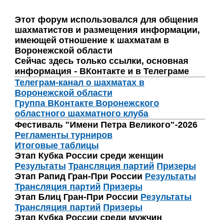
Этот форум использовался для общения
шахматистов и размещения информации,
имеющей отношение к шахматам в
Воронежской области
Сейчас здесь только ссылки, основная
информация - ВКонтакте и в Телеграме
Телеграм-канал о шахматах в
Воронежской области
Группа ВКонтакте Воронежского
областного шахматного клуба
Фестиваль "Имени Петра Великого"-2026
Регламенты турниров
Итоговые таблицы
Этап Кубка России среди женщин
Результаты
Трансляция партий
Призеры
Этап Рапид Гран-При России
Результаты
Трансляция партий
Призеры
Этап Блиц Гран-При России
Результаты
Трансляция партий
Призеры
Этап Кубка России среди мужчин