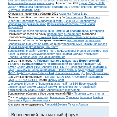
Апрельский Воронеж
Универсиада
Первенство ОШК
Турнир Эло до 2000
Финал чемпионата Воронежской области-2021
Второй дивизион
Ветераны
Быстрые шахматы
Блиц
Юниорские первенства области-2021
Классика
Рапид
Блиц
Первенство областного шахматного клуба
Высшая лига
Первая лига
V летняя Спартакиада молодёжи, II этап (ЦФО) 18-23
Первенство
Воронежа среди школьников
Воронежский областной этап Белой
Ладьи-2021
Чемпионат области среди женщин
Чемпионат области среди ветеранов
Чемпионат области по блицу
первая лига
высшая лига
Мемориал
Загоровского
быстрые шахматы
блиц
Чемпионат области по шахматам
Чемпионат области по быстрым шахматам
высшая лига
первая лига
Воронежская шахматная команда (с подтверждёнными никами) на lichess
Проект Патиум (PostOrion) ВКонтакте
Воронежский онлайн-турнир в честь начала весны
Турнир Voronezh Chess
Team на lichess к Международному дню шахмат
Онлайн-чемпионат
Европы на chess.com
Полная информация
Шахматные новости:
Telegram-канал о шахматах в Воронежской
области
Группа ВКонтакте "Воронежский областной шахматный
клуб"
Спорт-Игрок
РИА Воронеж
ЦСП СК ВО
Борисоглебский шахматный
клуб
Шахматы в Россоши
Шахматы. Новая Усмань
Клуб "Дебют" СОШ
№101
Клуб "Эндшпиль" Лицея №4
Нововоронежский ДДТ
Труд-Черноземье
Шахматные организации:
FIDE
ФШР
МШФ ЦФО
Областной шахматный
клуб
СШОР №13
ICCF
РАЗШ:
форум
сайт
Шахсекция ВКонтакте
"Воронеж шахматный" на БВФ
Воронежский
исторический форум
Cтарый форум (только чтение)
Старый сайт
областной ШФ
Старый сайт Воронежского фестиваля
Воронежская область в базе соревнований РШФ:
Турниры
Шахматисты
Соседи:
Липецк
Елец
Белгород
Алексеевка
Урюпинск
Балашов
Тамбов
Мичуринск
Курск
Железногорск
Альтернативно одаренные:
Раецкий&Беляев
Те же и Яриков
Воронежский шахматный форум