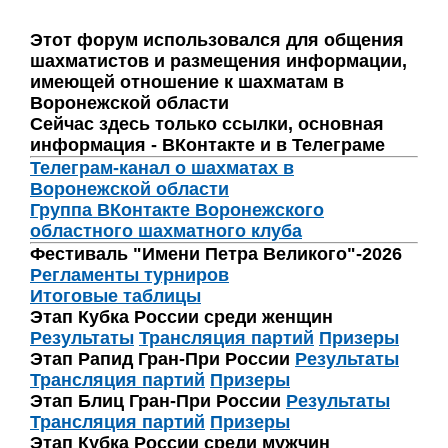
Этот форум использовался для общения
шахматистов и размещения информации,
имеющей отношение к шахматам в
Воронежской области
Сейчас здесь только ссылки, основная
информация - ВКонтакте и в Телеграме
Телеграм-канал о шахматах в
Воронежской области
Группа ВКонтакте Воронежского
областного шахматного клуба
Фестиваль "Имени Петра Великого"-2026
Регламенты турниров
Итоговые таблицы
Этап Кубка России среди женщин
Результаты
Трансляция партий
Призеры
Этап Рапид Гран-При России
Результаты
Трансляция партий
Призеры
Этап Блиц Гран-При России
Результаты
Трансляция партий
Призеры
Этап Кубка России среди мужчин