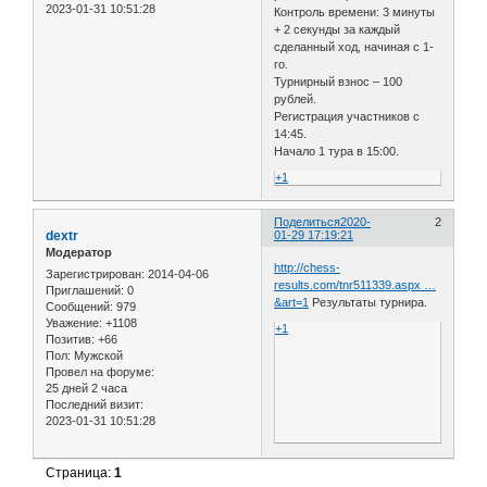
2023-01-31 10:51:28
Контроль времени: 3 минуты
+ 2 секунды за каждый
сделанный ход, начиная с 1-
го.
Турнирный взнос – 100
рублей.
Регистрация участников с
14:45.
Начало 1 тура в 15:00.
+1
Поделиться
2020-
2
dextr
01-29 17:19:21
Модератор
http://chess-
Зарегистрирован
: 2014-04-06
results.com/tnr511339.aspx …
Приглашений:
0
&art=1
Результаты турнира.
Сообщений:
979
Уважение:
+1108
+1
Позитив:
+66
Пол:
Мужской
Провел на форуме:
25 дней 2 часа
Последний визит:
2023-01-31 10:51:28
Страница:
1