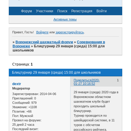
Форум
Участники
Поиск
Регистрация
Войти
Активные темы
Привет, Гость!
Войдите
или
зарегистрируйтесь
.
»
Воронежский шахматный форум
»
Соревнования в
Воронеже
»
Блицтурнир 29 января (среда) 15:00 для
школьников
Страница:
1
Блицтурнир 29 января (среда) 15:00 для школьников
Поделиться
2020-
1
dextr
01-27 10:16:52
Модератор
29 января (среда) 2020 года в
Зарегистрирован
: 2014-04-06
Воронежском областном
Приглашений:
0
шахматном клубе будет
Сообщений:
979
проходить школьный
Уважение:
+1108
блицтурнир.
Позитив:
+66
Турнир проводится по
Пол:
Мужской
Провел на форуме:
швейцарской системе, в 11
25 дней 2 часа
туров с обсчетом
Последний визит:
российского рейтинга.