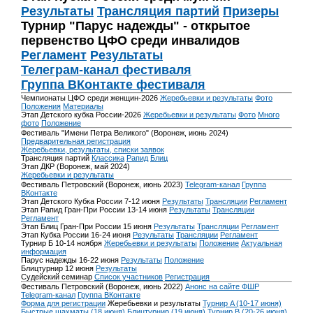
Результаты
Трансляция партий
Призеры
Турнир "Парус надежды" - открытое
первенство ЦФО среди инвалидов
Регламент
Результаты
Телеграм-канал фестиваля
Группа ВКонтакте фестиваля
Чемпионаты ЦФО среди женщин-2026
Жеребьевки и результаты
Фото
Положения
Материалы
Этап Детского кубка России-2026
Жеребьевки и результаты
Фото
Много
фото
Положение
Фестиваль "Имени Петра Великого" (Воронеж, июнь 2024)
Предварительная регистрация
Жеребьевки, результаты, списки заявок
Трансляция партий
Классика
Рапид
Блиц
Этап ДКР (Воронеж, май 2024)
Жеребьевки и результаты
Фестиваль Петровский (Воронеж, июнь 2023)
Telegram-канал
Группа
ВКонтакте
Этап Детского Кубка России 7-12 июня
Результаты
Трансляции
Регламент
Этап Рапид Гран-При России 13-14 июня
Результаты
Трансляции
Регламент
Этап Блиц Гран-При России 15 июня
Результаты
Трансляции
Регламент
Этап Кубка России 16-24 июня
Результаты
Трансляции
Регламент
Турнир Б 10-14 ноября
Жеребьевки и результаты
Положение
Актуальная
информация
Парус надежды 16-22 июня
Результаты
Положение
Блицтурнир 12 июня
Результаты
Судейский семинар
Список участников
Регистрация
Фестиваль Петровский (Воронеж, июнь 2022)
Анонс на сайте ФШР
Telegram-канал
Группа ВКонтакте
Форма для регистрации
Жеребьевки и результаты
Турнир A (10-17 июня)
Быстрые шахматы (18 июня)
Блицтурнир (19 июня)
Турнир B (20-26 июня)