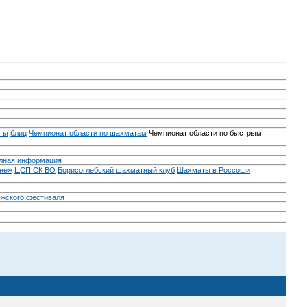
ты
блиц
Чемпионат области по шахматам
Чемпионат области по быстрым
лная информация
неж
ЦСП СК ВО
Борисоглебский шахматный клуб
Шахматы в Россоши
ежского фестиваля