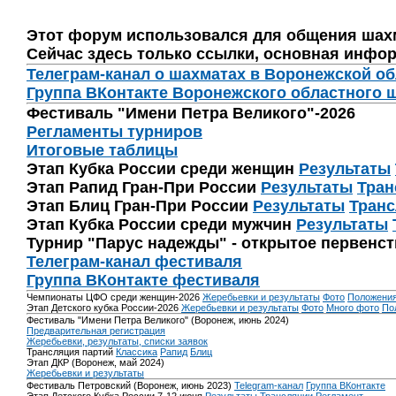
Этот форум использовался для общения шах
Сейчас здесь только ссылки, основная инфор
Телеграм-канал о шахматах в Воронежской о
Группа ВКонтакте Воронежского областного 
Фестиваль "Имени Петра Великого"-2026
Регламенты турниров
Итоговые таблицы
Этап Кубка России среди женщин
Результаты
Этап Рапид Гран-При России
Результаты
Тран
Этап Блиц Гран-При России
Результаты
Транс
Этап Кубка России среди мужчин
Результаты
Турнир "Парус надежды" - открытое первенс
Телеграм-канал фестиваля
Группа ВКонтакте фестиваля
Чемпионаты ЦФО среди женщин-2026
Жеребьевки и результаты
Фото
Положени
Этап Детского кубка России-2026
Жеребьевки и результаты
Фото
Много фото
По
Фестиваль "Имени Петра Великого" (Воронеж, июнь 2024)
Предварительная регистрация
Жеребьевки, результаты, списки заявок
Трансляция партий
Классика
Рапид
Блиц
Этап ДКР (Воронеж, май 2024)
Жеребьевки и результаты
Фестиваль Петровский (Воронеж, июнь 2023)
Telegram-канал
Группа ВКонтакте