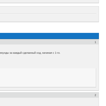
1
екунды за каждый сделанный ход, начиная с 1-го.
2