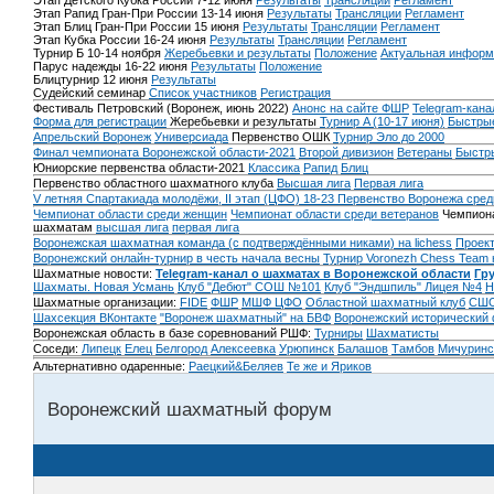
Этап Детского Кубка России 7-12 июня
Результаты
Трансляции
Регламент
Этап Рапид Гран-При России 13-14 июня
Результаты
Трансляции
Регламент
Этап Блиц Гран-При России 15 июня
Результаты
Трансляции
Регламент
Этап Кубка России 16-24 июня
Результаты
Трансляции
Регламент
Турнир Б 10-14 ноября
Жеребьевки и результаты
Положение
Актуальная информ
Парус надежды 16-22 июня
Результаты
Положение
Блицтурнир 12 июня
Результаты
Судейский семинар
Список участников
Регистрация
Фестиваль Петровский (Воронеж, июнь 2022)
Анонс на сайте ФШР
Telegram-кана
Форма для регистрации
Жеребьевки и результаты
Турнир A (10-17 июня)
Быстрые
Апрельский Воронеж
Универсиада
Первенство ОШК
Турнир Эло до 2000
Финал чемпионата Воронежской области-2021
Второй дивизион
Ветераны
Быстр
Юниорские первенства области-2021
Классика
Рапид
Блиц
Первенство областного шахматного клуба
Высшая лига
Первая лига
V летняя Спартакиада молодёжи, II этап (ЦФО) 18-23
Первенство Воронежа сред
Чемпионат области среди женщин
Чемпионат области среди ветеранов
Чемпиона
шахматам
высшая лига
первая лига
Воронежская шахматная команда (с подтверждёнными никами) на lichess
Проект
Воронежский онлайн-турнир в честь начала весны
Турнир Voronezh Chess Team 
Шахматные новости:
Telegram-канал о шахматах в Воронежской области
Гр
Шахматы. Новая Усмань
Клуб "Дебют" СОШ №101
Клуб "Эндшпиль" Лицея №4
Н
Шахматные организации:
FIDE
ФШР
МШФ ЦФО
Областной шахматный клуб
СШО
Шахсекция ВКонтакте
"Воронеж шахматный" на БВФ
Воронежский исторический
Воронежская область в базе соревнований РШФ:
Турниры
Шахматисты
Соседи:
Липецк
Елец
Белгород
Алексеевка
Урюпинск
Балашов
Тамбов
Мичуринс
Альтернативно одаренные:
Раецкий&Беляев
Те же и Яриков
Воронежский шахматный форум