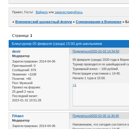
Привет, Гость!
Войдите
или
зарегистрируйтесь
.
»
Воронежский шахматный форум
»
Соревнования в Воронеже
»
Б
Страница:
1
Блицтурнир 05 февраля (среда) 15:00 для школьников
dextr
Поделиться
2020-02-03 14:34:50
Модератор
05 февраля (среда) 2020 года в Вор
Зарегистрирован
: 2014-04-06
Турнир проводится по швейцарской си
Приглашений:
0
Турнирный взнос – 100 рублей.
Сообщений:
979
Регистрация участников с 14:45.
Уважение:
+1108
Начало 1 тура в 15:00.
Позитив:
+66
Пол:
Мужской
+1
Провел на форуме:
25 дней 2 часа
Последний визит:
2023-01-31 10:51:28
ПАвел
Поделиться
2020-02-05 11:30:45
Модератор
Напоминаем, что сегодня состоится 
Зарегистрирован
: 2014-04-06
Регистрация участников с 14:45.