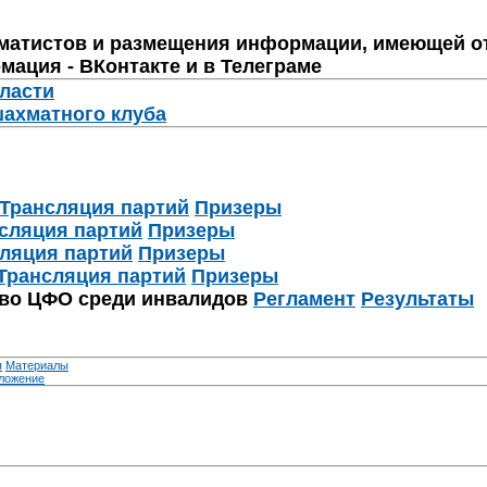
матистов и размещения информации, имеющей о
мация - ВКонтакте и в Телеграме
бласти
шахматного клуба
Трансляция партий
Призеры
сляция партий
Призеры
ляция партий
Призеры
Трансляция партий
Призеры
тво ЦФО среди инвалидов
Регламент
Результаты
я
Материалы
ложение