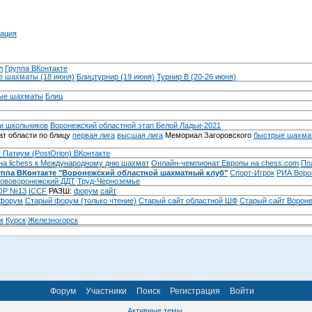
ация
л
Группа ВКонтакте
 шахматы (18 июня)
Блицтурнир (19 июня)
Турнир B (20-26 июня)
ые шахматы
Блиц
и школьников
Воронежский областной этап Белой Ладьи-2021
т области по блицу
первая лига
высшая лига
Мемориал Загоровского
быстрые шахма
 Патиум (PostOrion) ВКонтакте
на lichess к Международному дню шахмат
Онлайн-чемпионат Европы на chess.com
По
уппа ВКонтакте "Воронежский областной шахматный клуб"
Спорт-Игрок
РИА Воро
ововоронежский ДДТ
Труд-Черноземье
Р №13
ICCF
РАЗШ:
форум
сайт
 форум
Cтарый форум (только чтение)
Старый сайт областной ШФ
Старый сайт Ворон
к
Курск
Железногорск
Форум
Участники
Поиск
Регистрация
Войти
Активные темы