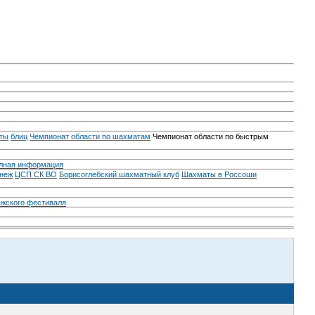
ты
блиц
Чемпионат области по шахматам
Чемпионат области по быстрым
лная информация
неж
ЦСП СК ВО
Борисоглебский шахматный клуб
Шахматы в Россоши
ежского фестиваля