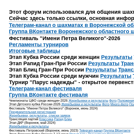
Этот форум использовался для общения шах
Сейчас здесь только ссылки, основная инфор
Телеграм-канал о шахматах в Воронежской о
Группа ВКонтакте Воронежского областного 
Фестиваль "Имени Петра Великого"-2026
Регламенты турниров
Итоговые таблицы
Этап Кубка России среди женщин
Результаты
Этап Рапид Гран-При России
Результаты
Тран
Этап Блиц Гран-При России
Результаты
Транс
Этап Кубка России среди мужчин
Результаты
Турнир "Парус надежды" - открытое первенс
Телеграм-канал фестиваля
Группа ВКонтакте фестиваля
Чемпионаты ЦФО среди женщин-2026
Жеребьевки и результаты
Фото
Положени
Этап Детского кубка России-2026
Жеребьевки и результаты
Фото
Много фото
По
Фестиваль "Имени Петра Великого" (Воронеж, июнь 2024)
Предварительная регистрация
Жеребьевки, результаты, списки заявок
Трансляция партий
Классика
Рапид
Блиц
Этап ДКР (Воронеж, май 2024)
Жеребьевки и результаты
Фестиваль Петровский (Воронеж, июнь 2023)
Telegram-канал
Группа ВКонтакте