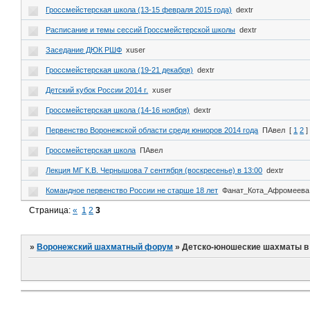
Гроссмейстерская школа (13-15 февраля 2015 года)
dextr
Расписание и темы сессий Гроссмейстерской школы
dextr
Заседание ДЮК РШФ
xuser
Гроссмейстерская школа (19-21 декабря)
dextr
Детский кубок России 2014 г.
xuser
Гроссмейстерская школа (14-16 ноября)
dextr
Первенство Воронежской области среди юниоров 2014 года
ПАвел
[
1
2
]
Гроссмейстерская школа
ПАвел
Лекция МГ К.В. Чернышова 7 сентября (воскресенье) в 13:00
dextr
Командное первенство России не старше 18 лет
Фанат_Кота_Афромеева
Страница:
«
1
2
3
»
Воронежский шахматный форум
»
Детско-юношеские шахматы в