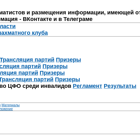
матистов и размещения информации, имеющей о
мация - ВКонтакте и в Телеграме
бласти
шахматного клуба
Трансляция партий
Призеры
сляция партий
Призеры
ляция партий
Призеры
Трансляция партий
Призеры
тво ЦФО среди инвалидов
Регламент
Результаты
я
Материалы
ложение