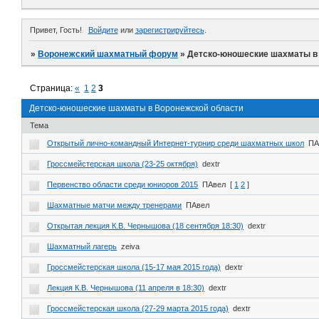
Привет, Гость!
Войдите
или
зарегистрируйтесь
.
»
Воронежский шахматный форум
»
Детско-юношеские шахматы в
Страница:
«
1
2
3
Детско-юношеские шахматы в Воронежской области
Тема
Открытый лично-командный Интернет-турнир среди шахматных школ
ПА
Гроссмейстерская школа (23-25 октября)
dextr
Первенство области среди юниоров 2015
ПАвел
[
1
2
]
Шахматные матчи между тренерами
ПАвел
Открытая лекция К.В. Чернышова (18 сентября 18:30)
dextr
Шахматный лагерь
zeiva
Гроссмейстерская школа (15-17 мая 2015 года)
dextr
Лекция К.В. Чернышова (11 апреля в 18:30)
dextr
Гроссмейстерская школа (27-29 марта 2015 года)
dextr