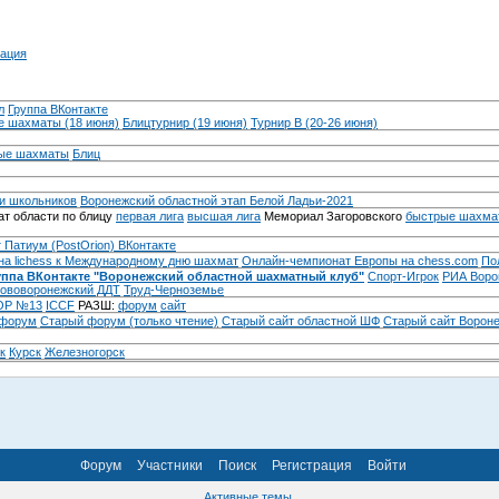
ация
л
Группа ВКонтакте
 шахматы (18 июня)
Блицтурнир (19 июня)
Турнир B (20-26 июня)
ые шахматы
Блиц
и школьников
Воронежский областной этап Белой Ладьи-2021
т области по блицу
первая лига
высшая лига
Мемориал Загоровского
быстрые шахма
 Патиум (PostOrion) ВКонтакте
на lichess к Международному дню шахмат
Онлайн-чемпионат Европы на chess.com
По
уппа ВКонтакте "Воронежский областной шахматный клуб"
Спорт-Игрок
РИА Воро
ововоронежский ДДТ
Труд-Черноземье
Р №13
ICCF
РАЗШ:
форум
сайт
 форум
Cтарый форум (только чтение)
Старый сайт областной ШФ
Старый сайт Ворон
к
Курск
Железногорск
Форум
Участники
Поиск
Регистрация
Войти
Активные темы