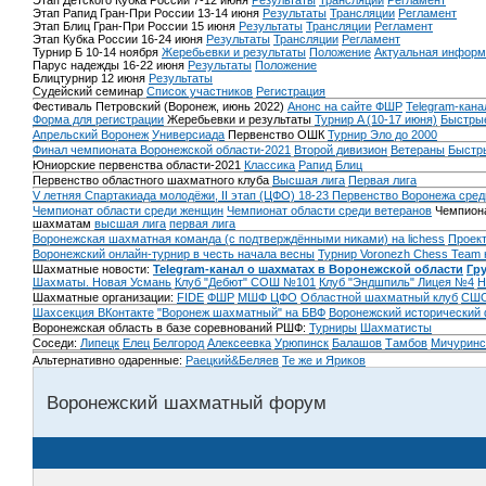
Этап Детского Кубка России 7-12 июня
Результаты
Трансляции
Регламент
Этап Рапид Гран-При России 13-14 июня
Результаты
Трансляции
Регламент
Этап Блиц Гран-При России 15 июня
Результаты
Трансляции
Регламент
Этап Кубка России 16-24 июня
Результаты
Трансляции
Регламент
Турнир Б 10-14 ноября
Жеребьевки и результаты
Положение
Актуальная информ
Парус надежды 16-22 июня
Результаты
Положение
Блицтурнир 12 июня
Результаты
Судейский семинар
Список участников
Регистрация
Фестиваль Петровский (Воронеж, июнь 2022)
Анонс на сайте ФШР
Telegram-кана
Форма для регистрации
Жеребьевки и результаты
Турнир A (10-17 июня)
Быстрые
Апрельский Воронеж
Универсиада
Первенство ОШК
Турнир Эло до 2000
Финал чемпионата Воронежской области-2021
Второй дивизион
Ветераны
Быстр
Юниорские первенства области-2021
Классика
Рапид
Блиц
Первенство областного шахматного клуба
Высшая лига
Первая лига
V летняя Спартакиада молодёжи, II этап (ЦФО) 18-23
Первенство Воронежа сред
Чемпионат области среди женщин
Чемпионат области среди ветеранов
Чемпиона
шахматам
высшая лига
первая лига
Воронежская шахматная команда (с подтверждёнными никами) на lichess
Проект
Воронежский онлайн-турнир в честь начала весны
Турнир Voronezh Chess Team 
Шахматные новости:
Telegram-канал о шахматах в Воронежской области
Гр
Шахматы. Новая Усмань
Клуб "Дебют" СОШ №101
Клуб "Эндшпиль" Лицея №4
Н
Шахматные организации:
FIDE
ФШР
МШФ ЦФО
Областной шахматный клуб
СШО
Шахсекция ВКонтакте
"Воронеж шахматный" на БВФ
Воронежский исторический
Воронежская область в базе соревнований РШФ:
Турниры
Шахматисты
Соседи:
Липецк
Елец
Белгород
Алексеевка
Урюпинск
Балашов
Тамбов
Мичуринс
Альтернативно одаренные:
Раецкий&Беляев
Те же и Яриков
Воронежский шахматный форум