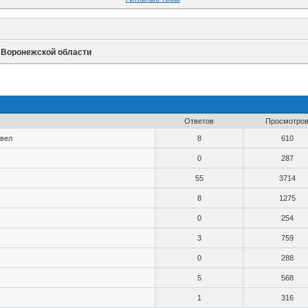
 Воронежской области
Ответов
Просмотро
вел
8
610
0
287
55
3714
8
1275
0
254
3
759
0
288
5
568
1
316