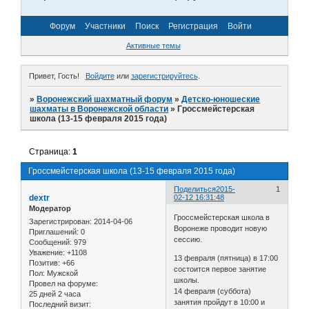
Форум
Участники
Поиск
Регистрация
Войти
Активные темы
Привет, Гость!
Войдите
или
зарегистрируйтесь
.
»
Воронежский шахматный форум
»
Детско-юношеские
шахматы в Воронежской области
»
Гроссмейстерская
школа (13-15 февраля 2015 года)
Страница:
1
Гроссмейстерская школа (13-15 февраля 2015 года)
Поделиться
2015-
1
dextr
02-12 16:31:48
Модератор
Гроссмейстерская школа в
Зарегистрирован
: 2014-04-06
Воронеже проводит новую
Приглашений:
0
сессию.
Сообщений:
979
Уважение:
+1108
13 февраля (пятница) в 17:00
Позитив:
+66
состоится первое занятие
Пол:
Мужской
школы.
Провел на форуме:
14 февраля (суббота)
25 дней 2 часа
занятия пройдут в 10:00 и
Последний визит: