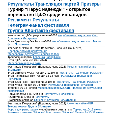
Результаты
Трансляция партий
Призеры
Турнир "Парус надежды" - открытое
первенство ЦФО среди инвалидов
Регламент
Результаты
Телеграм-канал фестиваля
Группа ВКонтакте фестиваля
Чемпионаты ЦФО среди женщин-2026
Жеребьевки и результаты
Фото
Положения
Материалы
Этап Детского кубка России-2026
Жеребьевки и результаты
Фото
Много
фото
Положение
Фестиваль "Имени Петра Великого" (Воронеж, июнь 2024)
Предварительная регистрация
Жеребьевки, результаты, списки заявок
Трансляция партий
Классика
Рапид
Блиц
Этап ДКР (Воронеж, май 2024)
Жеребьевки и результаты
Фестиваль Петровский (Воронеж, июнь 2023)
Telegram-канал
Группа
ВКонтакте
Этап Детского Кубка России 7-12 июня
Результаты
Трансляции
Регламент
Этап Рапид Гран-При России 13-14 июня
Результаты
Трансляции
Регламент
Этап Блиц Гран-При России 15 июня
Результаты
Трансляции
Регламент
Этап Кубка России 16-24 июня
Результаты
Трансляции
Регламент
Турнир Б 10-14 ноября
Жеребьевки и результаты
Положение
Актуальная
информация
Парус надежды 16-22 июня
Результаты
Положение
Блицтурнир 12 июня
Результаты
Судейский семинар
Список участников
Регистрация
Фестиваль Петровский (Воронеж, июнь 2022)
Анонс на сайте ФШР
Telegram-канал
Группа ВКонтакте
Форма для регистрации
Жеребьевки и результаты
Турнир A (10-17 июня)
Быстрые шахматы (18 июня)
Блицтурнир (19 июня)
Турнир B (20-26 июня)