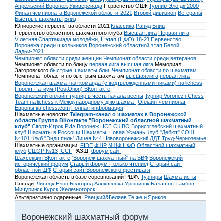
Апрельский Воронеж
Универсиада
Первенство ОШК
Турнир Эло до 2000
Финал чемпионата Воронежской области-2021
Второй дивизион
Ветераны
Быстрые шахматы
Блиц
Юниорские первенства области-2021
Классика
Рапид
Блиц
Первенство областного шахматного клуба
Высшая лига
Первая лига
V летняя Спартакиада молодёжи, II этап (ЦФО) 18-23
Первенство
Воронежа среди школьников
Воронежский областной этап Белой
Ладьи-2021
Чемпионат области среди женщин
Чемпионат области среди ветеранов
Чемпионат области по блицу
первая лига
высшая лига
Мемориал
Загоровского
быстрые шахматы
блиц
Чемпионат области по шахматам
Чемпионат области по быстрым шахматам
высшая лига
первая лига
Воронежская шахматная команда (с подтверждёнными никами) на lichess
Проект Патиум (PostOrion) ВКонтакте
Воронежский онлайн-турнир в честь начала весны
Турнир Voronezh Chess
Team на lichess к Международному дню шахмат
Онлайн-чемпионат
Европы на chess.com
Полная информация
Шахматные новости:
Telegram-канал о шахматах в Воронежской
области
Группа ВКонтакте "Воронежский областной шахматный
клуб"
Спорт-Игрок
РИА Воронеж
ЦСП СК ВО
Борисоглебский шахматный
клуб
Шахматы в Россоши
Шахматы. Новая Усмань
Клуб "Дебют" СОШ
№101
Клуб "Эндшпиль" Лицея №4
Нововоронежский ДДТ
Труд-Черноземье
Шахматные организации:
FIDE
ФШР
МШФ ЦФО
Областной шахматный
клуб
СШОР №13
ICCF
РАЗШ:
форум
сайт
Шахсекция ВКонтакте
"Воронеж шахматный" на БВФ
Воронежский
исторический форум
Cтарый форум (только чтение)
Старый сайт
областной ШФ
Старый сайт Воронежского фестиваля
Воронежская область в базе соревнований РШФ:
Турниры
Шахматисты
Соседи:
Липецк
Елец
Белгород
Алексеевка
Урюпинск
Балашов
Тамбов
Мичуринск
Курск
Железногорск
Альтернативно одаренные:
Раецкий&Беляев
Те же и Яриков
Воронежский шахматный форум