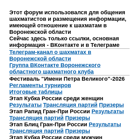
Этот форум использовался для общения
шахматистов и размещения информации,
имеющей отношение к шахматам в
Воронежской области
Сейчас здесь только ссылки, основная
информация - ВКонтакте и в Телеграме
Телеграм-канал о шахматах в
Воронежской области
Группа ВКонтакте Воронежского
областного шахматного клуба
Фестиваль "Имени Петра Великого"-2026
Регламенты турниров
Итоговые таблицы
Этап Кубка России среди женщин
Результаты
Трансляция партий
Призеры
Этап Рапид Гран-При России
Результаты
Трансляция партий
Призеры
Этап Блиц Гран-При России
Результаты
Трансляция партий
Призеры
Этап Кубка России среди мужчин