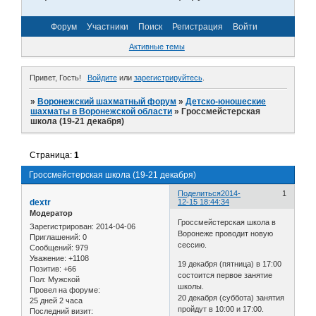
Форум
Участники
Поиск
Регистрация
Войти
Активные темы
Привет, Гость!
Войдите
или
зарегистрируйтесь
.
»
Воронежский шахматный форум
»
Детско-юношеские
шахматы в Воронежской области
»
Гроссмейстерская
школа (19-21 декабря)
Страница:
1
Гроссмейстерская школа (19-21 декабря)
Поделиться
2014-
1
dextr
12-15 18:44:34
Модератор
Гроссмейстерская школа в
Зарегистрирован
: 2014-04-06
Воронеже проводит новую
Приглашений:
0
сессию.
Сообщений:
979
Уважение:
+1108
19 декабря (пятница) в 17:00
Позитив:
+66
состоится первое занятие
Пол:
Мужской
школы.
Провел на форуме:
20 декабря (суббота) занятия
25 дней 2 часа
пройдут в 10:00 и 17:00.
Последний визит: