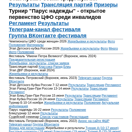
Результаты
Трансляция партий
Призеры
Турнир "Парус надежды" - открытое
первенство ЦФО среди инвалидов
Регламент
Результаты
Телеграм-канал фестиваля
Группа ВКонтакте фестиваля
Чемпионаты ЦФО среди женщин-2026
Жеребьевки и результаты
Фото
Положения
Материалы
Этап Детского кубка России-2026
Жеребьевки и результаты
Фото
Много
фото
Положение
Фестиваль "Имени Петра Великого" (Воронеж, июнь 2024)
Предварительная регистрация
Жеребьевки, результаты, списки заявок
Трансляция партий
Классика
Рапид
Блиц
Этап ДКР (Воронеж, май 2024)
Жеребьевки и результаты
Фестиваль Петровский (Воронеж, июнь 2023)
Telegram-канал
Группа
ВКонтакте
Этап Детского Кубка России 7-12 июня
Результаты
Трансляции
Регламент
Этап Рапид Гран-При России 13-14 июня
Результаты
Трансляции
Регламент
Этап Блиц Гран-При России 15 июня
Результаты
Трансляции
Регламент
Этап Кубка России 16-24 июня
Результаты
Трансляции
Регламент
Турнир Б 10-14 ноября
Жеребьевки и результаты
Положение
Актуальная
информация
Парус надежды 16-22 июня
Результаты
Положение
Блицтурнир 12 июня
Результаты
Судейский семинар
Список участников
Регистрация
Фестиваль Петровский (Воронеж, июнь 2022)
Анонс на сайте ФШР
Telegram-канал
Группа ВКонтакте
Форма для регистрации
Жеребьевки и результаты
Турнир A (10-17 июня)
Быстрые шахматы (18 июня)
Блицтурнир (19 июня)
Турнир B (20-26 июня)