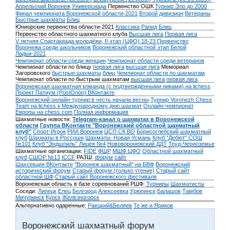
Апрельский Воронеж
Универсиада
Первенство ОШК
Турнир Эло до 2000
Финал чемпионата Воронежской области-2021
Второй дивизион
Ветераны
Быстрые шахматы
Блиц
Юниорские первенства области-2021
Классика
Рапид
Блиц
Первенство областного шахматного клуба
Высшая лига
Первая лига
V летняя Спартакиада молодёжи, II этап (ЦФО) 18-23
Первенство
Воронежа среди школьников
Воронежский областной этап Белой
Ладьи-2021
Чемпионат области среди женщин
Чемпионат области среди ветеранов
Чемпионат области по блицу
первая лига
высшая лига
Мемориал
Загоровского
быстрые шахматы
блиц
Чемпионат области по шахматам
Чемпионат области по быстрым шахматам
высшая лига
первая лига
Воронежская шахматная команда (с подтверждёнными никами) на lichess
Проект Патиум (PostOrion) ВКонтакте
Воронежский онлайн-турнир в честь начала весны
Турнир Voronezh Chess
Team на lichess к Международному дню шахмат
Онлайн-чемпионат
Европы на chess.com
Полная информация
Шахматные новости:
Telegram-канал о шахматах в Воронежской
области
Группа ВКонтакте "Воронежский областной шахматный
клуб"
Спорт-Игрок
РИА Воронеж
ЦСП СК ВО
Борисоглебский шахматный
клуб
Шахматы в Россоши
Шахматы. Новая Усмань
Клуб "Дебют" СОШ
№101
Клуб "Эндшпиль" Лицея №4
Нововоронежский ДДТ
Труд-Черноземье
Шахматные организации:
FIDE
ФШР
МШФ ЦФО
Областной шахматный
клуб
СШОР №13
ICCF
РАЗШ:
форум
сайт
Шахсекция ВКонтакте
"Воронеж шахматный" на БВФ
Воронежский
исторический форум
Cтарый форум (только чтение)
Старый сайт
областной ШФ
Старый сайт Воронежского фестиваля
Воронежская область в базе соревнований РШФ:
Турниры
Шахматисты
Соседи:
Липецк
Елец
Белгород
Алексеевка
Урюпинск
Балашов
Тамбов
Мичуринск
Курск
Железногорск
Альтернативно одаренные:
Раецкий&Беляев
Те же и Яриков
Воронежский шахматный форум