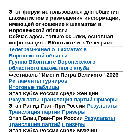
Этот форум использовался для общения
шахматистов и размещения информации,
имеющей отношение к шахматам в
Воронежской области
Сейчас здесь только ссылки, основная
информация - ВКонтакте и в Телеграме
Телеграм-канал о шахматах в
Воронежской области
Группа ВКонтакте Воронежского
областного шахматного клуба
Фестиваль "Имени Петра Великого"-2026
Регламенты турниров
Итоговые таблицы
Этап Кубка России среди женщин
Результаты
Трансляция партий
Призеры
Этап Рапид Гран-При России
Результаты
Трансляция партий
Призеры
Этап Блиц Гран-При России
Результаты
Трансляция партий
Призеры
Этап Кубка России среди мужчин