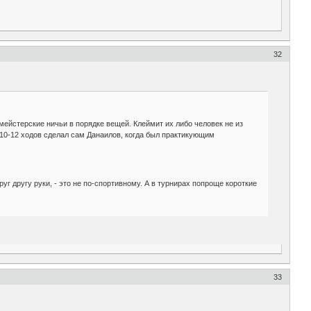
32
смейстерские ничьи в порядке вещей. Клеймит их либо человек не из
в 10-12 ходов сделал сам Данаилов, когда был практикующим
уг другу руки, - это не по-спортивному. А в турнирах попроще короткие
33