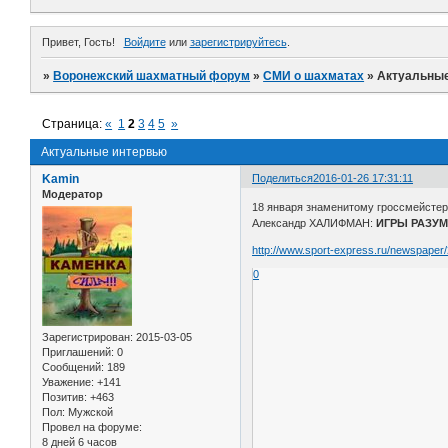
Привет, Гость!
Войдите
или
зарегистрируйтесь
.
»
Воронежский шахматный форум
»
СМИ о шахматах
»
Актуальны
Страница:
«
1
2
3
4
5
»
Актуальные интервью
Kamin
Поделиться
2016-01-26 17:31:11
Модератор
18 января знаменитому гроссмейстер
Александр ХАЛИФМАН:
ИГРЫ РАЗУ
http://www.sport-express.ru/newspaper
0
Зарегистрирован
: 2015-03-05
Приглашений:
0
Сообщений:
189
Уважение:
+141
Позитив:
+463
Пол:
Мужской
Провел на форуме:
8 дней 6 часов