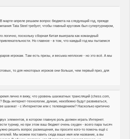
 В марте-апреле решаем вопрос бюджета на следующий год, прежде
мпания Tata Steel требует, чтобы главный круговик был супертурниром,
то логично, поскольку сборная Китая выиграла как командный
привлекательности. Но главное - в том, что каждый год мы пытаемся
ораров игрокам. Там есть призы, и весьма неплохие - но это всё. А мы
ртовых, то для некоторых игроков они больше, чем первый приз, для
время лично я вижу, что уровень шахматных трансляций (chess.com,
"? Ведь интернет-технологии, думаю, неизбежно будут развиваться,
ее шахмат - с Интернетом или с телевидением? Насколько критично
двух элементов, в котором главную роль должен играть Интернет.
сти турнир, но при этом ваш бюджет очень скуден - всего пара тысяч
ужно решить вопрос размещения, вы просите кого-то помочь ещё с
сетителей. Мы можем поставить сюда ваше имя или название, а вы