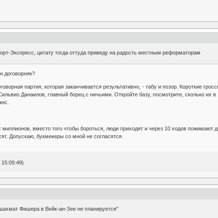
орт-Экспресс, цитату тогда оттуда приведу на радость местным реформаторам
ин договорняк?
говорная партия, которая заканчивается результативно, - табу и позор. Короткие грос
 Сильвио Данаилов, главный борец с ничьими. Откройте базу, посмотрите, сколько их 
анс.
х миллионов, вместо того чтобы бороться, люди приходят и через 10 ходов пожимают др
сят. Допускаю, букмекеры со мной не согласятся.
 15:09:49)
 шахмат Фишера в Вейк-ан-Зее не планируется"