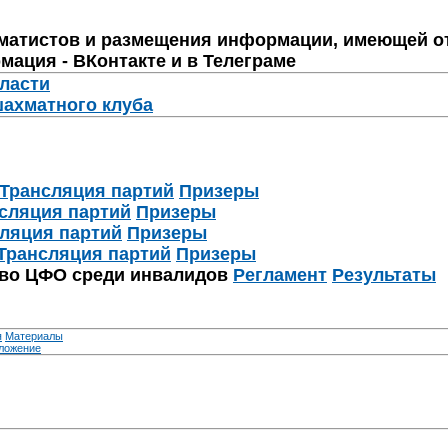
матистов и размещения информации, имеющей о
мация - ВКонтакте и в Телеграме
бласти
шахматного клуба
Трансляция партий
Призеры
сляция партий
Призеры
ляция партий
Призеры
Трансляция партий
Призеры
тво ЦФО среди инвалидов
Регламент
Результаты
я
Материалы
ложение