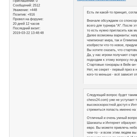
Приглашений:
0
Сообщений:
2512
Уважение:
+448
Есть ли какой-то принцип, согл
Позитив:
+916
Провел на форуме:
Вначале обсуждаем со спонсоро
20 дней 12 часов
всего для турнира "А". После э
Последний визит:
то есть нужно пригласить как м
2019-03-22 13:48:48
Далее возможны варианты: напри
чемпионат мира, так и Олимпиа
изобрести что-то новое, придум
Вы хотите сказать, что старто
Да, у нас игроки получают стар
подходим к этому вопросу по-д
Стартовые гонорары в Вейк-ан-
Нет, не секрет - первый приз в
кого-то меньше - всё зависит о
Следующий вопрос будет таким:
chess24.com) уже не уступает 
высокоскоростной доступ к Инт
стремиться попасть именно на
Отличный и очень умный вопрос,
Шахматы и Интернет образуют о
евро. Вы можете привлечь небо
чем-то - и всем этим людям вы 