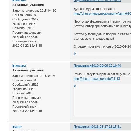
Ironcast
Поделиться
2016-02-10 09:54:09
Активный участник
Душераздирающее зрелище
Зарегистрирован
: 2015-04-30
http://chess-news.ru/taxonomy/term/69
Приглашений:
0
Сообщений:
2512
Про то как федерация в Перми третир
Уважение:
+448
Кстати, автор зря вспомнил не к мест
Позитив:
+916
Провел на форуме:
Кстати, у меня давно вопрос в связи 
20 дней 12 часов
разногласия с федерацией
Последний визит:
2019-03-22 13:48:48
Отредактировано Ironcast (2016-02-10
0
Ironcast
Поделиться
2016-03-06 20:19:40
Активный участник
Роман Благут: "Маричка взглянула на 
Зарегистрирован
: 2015-04-30
http://chess-news.ru/node/21113
Приглашений:
0
Сообщений:
2512
0
Уважение:
+448
Позитив:
+916
Провел на форуме:
20 дней 12 часов
Последний визит:
2019-03-22 13:48:48
xuser
Поделиться
2016-03-17 13:15:51