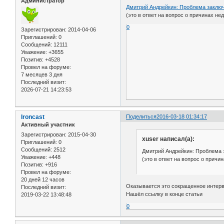
Администратор
Дмитрий Андрейкин: Проблема заклю
(это в ответ на вопрос о причинах н
0
Зарегистрирован
: 2014-04-06
Приглашений:
0
Сообщений:
12111
Уважение:
+3655
Позитив:
+4528
Провел на форуме:
7 месяцев 3 дня
Последний визит:
2026-07-21 14:23:53
Ironcast
Поделиться
2016-03-18 01:34:17
Активный участник
Зарегистрирован
: 2015-04-30
xuser написал(а):
Приглашений:
0
Сообщений:
2512
Дмитрий Андрейкин: Проблема 
Уважение:
+448
(это в ответ на вопрос о прич
Позитив:
+916
Провел на форуме:
20 дней 12 часов
Оказывается это сокращенное интер
Последний визит:
Нашёл ссылку в конце статьи
2019-03-22 13:48:48
0