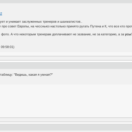
02
ует и унижает заслуженных тренеров и шахматистов..
у про совет Европы, на чессньюз настолько принято ругать Путена и К, что все кто про
с фото. А что некоторым тренерам доплачивают не зазвание, не за категорию, а за
усы
 09:58:01)
таблицу: "Видишь, какая я умная?"