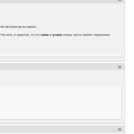
34
тив автоматом во враги..
? Кстати, я заметил, те кто
сами с усами
очень часто имеют серьёзные
35
36