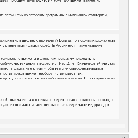
приедут. В общем, полагаю, что Интернет для шахмат важнее, но
шие связи. Речь об авторских программах с миллионной аудиторией,
 официально в школьную программу? Если да, то в скольких школах есть
туальные игры - шашки, скрэбл [в России носит также название
ти - официально шахматы в школьную программу не входят, но
енно часто - детям в возрасте от 9 до 11 лет. Вначале детей учат, как
правляют в шахматные клубы, чтобы те могли совершенствоваться
против уроков шахмат, наоборот - стимулирует их.
водить уроки шахмат - всё на добровольной основе. В то же время если
елей - шахматист, а его школа не задействована в подобном проекте, то
подающих шахматы, и такие школы есть в каждой части Нидерландов