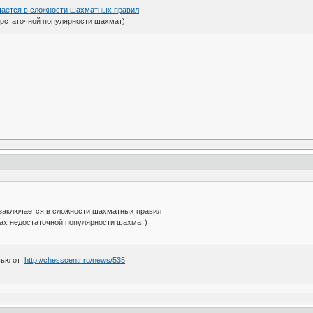
чается в сложности шахматных правил
едостаточной популярности шахмат)
заключается в сложности шахматных правил
инах недостаточной популярности шахмат)
вью от
http://chesscentr.ru/news/535