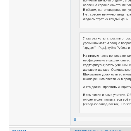
получите такую-то отдачу". И э
особенно хорошо сочетание "Ин
В общем, на телевидение не ну
Нет, совсем не нужно, ведь те
люди смотрят их каждый день
Я как раз хотел спросить о то
уроки шахмат? И заодно вопрос
"эрудит" - Ред.], кубик Рубика 
На вторую часть вопроса не так
неофициально в школах они есть
ходят фигуры; потом ученики, 
дальше и дальше. Официально э
Шахматные уроки есть во многи
школа решила ввести их в прогр
А кто должен проявить инициати
В том числе и сами учителя. Об
он сам может попытаться всё у
(север-юг-запад-восток). Но это
0