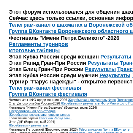
Этот форум использовался для общения шах
Сейчас здесь только ссылки, основная инфор
Телеграм-канал о шахматах в Воронежской о
Группа ВКонтакте Воронежского областного 
Фестиваль "Имени Петра Великого"-2026
Регламенты турниров
Итоговые таблицы
Этап Кубка России среди женщин
Результаты
Этап Рапид Гран-При России
Результаты
Тран
Этап Блиц Гран-При России
Результаты
Транс
Этап Кубка России среди мужчин
Результаты
Турнир "Парус надежды" - открытое первенс
Телеграм-канал фестиваля
Группа ВКонтакте фестиваля
Чемпионаты ЦФО среди женщин-2026
Жеребьевки и результаты
Фото
Положени
Этап Детского кубка России-2026
Жеребьевки и результаты
Фото
Много фото
По
Фестиваль "Имени Петра Великого" (Воронеж, июнь 2024)
Предварительная регистрация
Жеребьевки, результаты, списки заявок
Трансляция партий
Классика
Рапид
Блиц
Этап ДКР (Воронеж, май 2024)
Жеребьевки и результаты
Фестиваль Петровский (Воронеж, июнь 2023)
Telegram-канал
Группа ВКонтакте