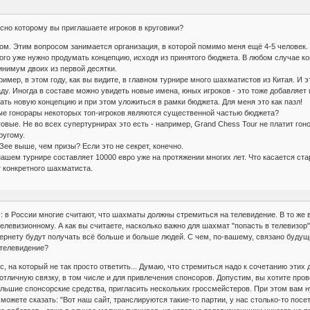
асно которому вы приглашаете игроков в круговики?
м. Этим вопросом занимается организация, в которой помимо меня ещё 4-5 человек.
того уже нужно продумать концепцию, исходя из принятого бюджета. В любом случае ко
инимум двоих из первой десятки.
мер, в этом году, как вы видите, в главном турнире много шахматистов из Китая. И э
ду. Иногда в составе можно увидеть новые имена, юных игроков - это тоже добавляет 
ать новую концепцию и при этом уложиться в рамки бюджета. Для меня это как пазл!
вые гонорары некоторых топ-игроков являются существенной частью бюджета?
товые. Не во всех супертурнирах это есть - например, Grand Chess Tour не платит гон
ругому.
Зее выше, чем призы? Если это не секрет, конечно.
 нашем турнире составляет 10000 евро уже на протяжении многих лет. Что касается ста
т конкретного шахматиста.
 в России многие считают, что шахматы должны стремиться на телевидение. В то же 
телевизионному. А как вы считаете, насколько важно для шахмат "попасть в телевизор
ернету будут получать всё больше и больше людей. С чем, по-вашему, связано будущ
 телевидение?
 на который не так просто ответить... Думаю, что стремиться надо к сочетанию этих 
тличную связку, в том числе и для привлечения спонсоров. Допустим, вы хотите прове
льшие спонсорские средства, пригласить нескольких гроссмейстеров. При этом вам н
можете сказать: "Вот наш сайт, транслируются такие-то партии, у нас столько-то по