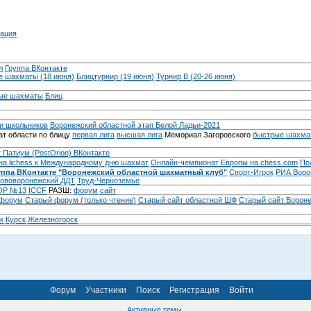
ация
л
Группа ВКонтакте
 шахматы (18 июня)
Блицтурнир (19 июня)
Турнир B (20-26 июня)
ые шахматы
Блиц
и школьников
Воронежский областной этап Белой Ладьи-2021
т области по блицу
первая лига
высшая лига
Мемориал Загоровского
быстрые шахма
 Патиум (PostOrion) ВКонтакте
на lichess к Международному дню шахмат
Онлайн-чемпионат Европы на chess.com
По
уппа ВКонтакте "Воронежский областной шахматный клуб"
Спорт-Игрок
РИА Воро
ововоронежский ДДТ
Труд-Черноземье
Р №13
ICCF
РАЗШ:
форум
сайт
 форум
Cтарый форум (только чтение)
Старый сайт областной ШФ
Старый сайт Ворон
к
Курск
Железногорск
Форум
Участники
Поиск
Регистрация
Войти
Активные темы