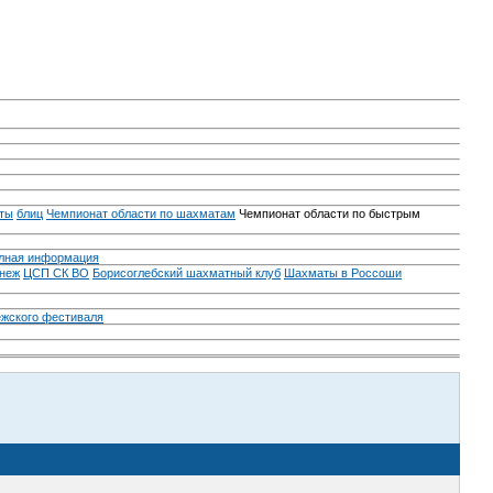
ты
блиц
Чемпионат области по шахматам
Чемпионат области по быстрым
лная информация
неж
ЦСП СК ВО
Борисоглебский шахматный клуб
Шахматы в Россоши
ежского фестиваля