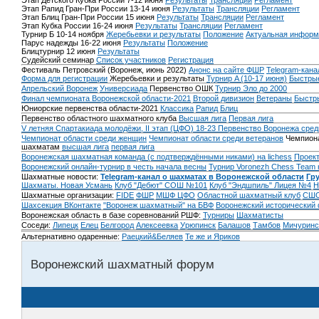
Этап Детского Кубка России 7-12 июня
Результаты
Трансляции
Регламент
Этап Рапид Гран-При России 13-14 июня
Результаты
Трансляции
Регламент
Этап Блиц Гран-При России 15 июня
Результаты
Трансляции
Регламент
Этап Кубка России 16-24 июня
Результаты
Трансляции
Регламент
Турнир Б 10-14 ноября
Жеребьевки и результаты
Положение
Актуальная информ
Парус надежды 16-22 июня
Результаты
Положение
Блицтурнир 12 июня
Результаты
Судейский семинар
Список участников
Регистрация
Фестиваль Петровский (Воронеж, июнь 2022)
Анонс на сайте ФШР
Telegram-кана
Форма для регистрации
Жеребьевки и результаты
Турнир A (10-17 июня)
Быстрые
Апрельский Воронеж
Универсиада
Первенство ОШК
Турнир Эло до 2000
Финал чемпионата Воронежской области-2021
Второй дивизион
Ветераны
Быстр
Юниорские первенства области-2021
Классика
Рапид
Блиц
Первенство областного шахматного клуба
Высшая лига
Первая лига
V летняя Спартакиада молодёжи, II этап (ЦФО) 18-23
Первенство Воронежа сред
Чемпионат области среди женщин
Чемпионат области среди ветеранов
Чемпиона
шахматам
высшая лига
первая лига
Воронежская шахматная команда (с подтверждёнными никами) на lichess
Проект
Воронежский онлайн-турнир в честь начала весны
Турнир Voronezh Chess Team 
Шахматные новости:
Telegram-канал о шахматах в Воронежской области
Гр
Шахматы. Новая Усмань
Клуб "Дебют" СОШ №101
Клуб "Эндшпиль" Лицея №4
Н
Шахматные организации:
FIDE
ФШР
МШФ ЦФО
Областной шахматный клуб
СШО
Шахсекция ВКонтакте
"Воронеж шахматный" на БВФ
Воронежский исторический
Воронежская область в базе соревнований РШФ:
Турниры
Шахматисты
Соседи:
Липецк
Елец
Белгород
Алексеевка
Урюпинск
Балашов
Тамбов
Мичуринс
Альтернативно одаренные:
Раецкий&Беляев
Те же и Яриков
Воронежский шахматный форум