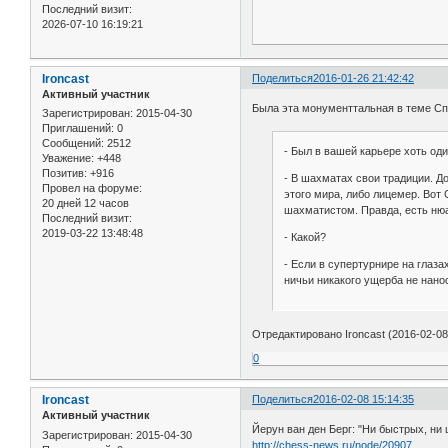
Последний визит:
2026-07-10 16:19:21
Ironcast
Поделиться
2016-01-26 21:42:42
Активный участник
Была эта монументтальная в теме Сп
Зарегистрирован
: 2015-04-30
Приглашений:
0
Сообщений:
2512
- Был в вашей карьере хоть од
Уважение:
+448
Позитив:
+916
- В шахматах свои традиции. До
Провел на форуме:
этого мира, либо лицемер. Вот
20 дней 12 часов
шахматистом. Правда, есть ню
Последний визит:
2019-03-22 13:48:48
- Какой?
- Если в супертурнире на глаза
ничьи никакого ущерба не нано
Отредактировано Ironcast (2016-02-08
0
Ironcast
Поделиться
2016-02-08 15:14:35
Активный участник
Йерун ван ден Берг: "Ни быстрых, ни
Зарегистрирован
: 2015-04-30
http://chess-news.ru/node/20907