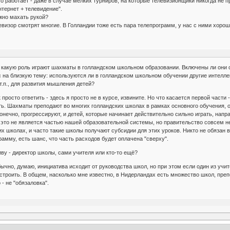
то работает - даже в случае мелких турниров, на которые телевизионщики никогда не 
тернет + телевидение".
жно махать рукой?
левизор смотрят многие. В Голландии тоже есть пара телепрограмм, у нас с ними хоро
м, какую роль играют шахматы в голландском школьном образовании. Включены ли они
 на близкую тему: используются ли в голландском школьном обучении другие интеллек
и т.п., для развития мышления детей?
 просто ответить - здесь я просто не в курсе, извините. Но что касается первой час
. Шахматы преподают во многих голландских школах в рамках основного обучения, особ
конечно, прогрессируют, и детей, которые начинает действительно сильно играть, на
то не является частью нашей образовательной системы, но правительство совсем не 
х школах, и часто такие школы получают субсидии для этих уроков. Никто не обязан в
амму, есть шанс, что часть расходов будет оплачена "сверху".
ву - директор школы, сами учителя или кто-то ещё?
ычно, думаю, инициатива исходит от руководства школ, но при этом если один из учит
строить. В общем, насколько мне известно, в Нидерландах есть множество школ, пре
 - не "обязаловка".