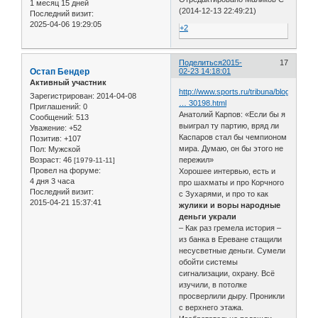
1 месяц 15 дней
(2014-12-13 22:49:21)
Последний визит:
2025-04-06 19:29:05
+2
Поделиться
2015-
17
Остап Бендер
02-23 14:18:01
Активный участник
http://www.sports.ru/tribuna/blogs/chec
Зарегистрирован
: 2014-04-08
… 30198.html
Приглашений:
0
Анатолий Карпов: «Если бы я
Сообщений:
513
выиграл ту партию, вряд ли
Уважение:
+52
Каспаров стал бы чемпионом
Позитив:
+107
мира. Думаю, он бы этого не
Пол:
Мужской
Возраст:
46
пережил»
[1979-11-11]
Провел на форуме:
Хорошее интервью, есть и
4 дня 3 часа
про шахматы и про Корчного
Последний визит:
с Зухарями, и про то как
2015-04-21 15:37:41
жулики и воры народные
деньги украли
– Как раз гремела история –
из банка в Ереване стащили
несусветные деньги. Сумели
обойти системы
сигнализации, охрану. Всё
изучили, в потолке
просверлили дыру. Проникли
с верхнего этажа.