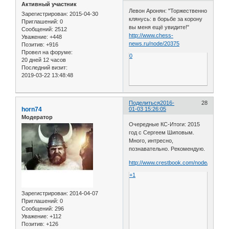
Активный участник
Левон Аронян: "Торжественно
Зарегистрирован
: 2015-04-30
клянусь: в борьбе за корону
Приглашений:
0
вы меня ещё увидите!"
Сообщений:
2512
http://www.chess-
Уважение:
+448
news.ru/node/20375
Позитив:
+916
Провел на форуме:
0
20 дней 12 часов
Последний визит:
2019-03-22 13:48:48
Поделиться
2016-
28
horn74
01-03 15:26:05
Модератор
Очередные КС-Итоги: 2015
год с Сергеем Шиповым.
Много, интресно,
познавательно. Рекомендую.
http://www.crestbook.com/node/1967
+1
Зарегистрирован
: 2014-04-07
Приглашений:
0
Сообщений:
296
Уважение:
+112
Позитив:
+126