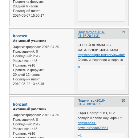
Провел на форуме:
20 дней 6 часов
Последний визит:
2024-03-07 15:50:17
Поделиться
2016-
29
Ironcast
01-16 20:11:31
Активный участник
СЕРГЕЙ ДОЛМАТОВ.
Зарегистрирован
: 2015-04-30
ФАТАЛЬНЫЙ ИДЕАЛИЗМ
Приглашений:
0
http://chesspro.ru/interview/dolmatov_in
Сообщений:
2512
Очень интересное интервью..
Уважение:
+448
Позитив:
+916
0
Провел на форуме:
20 дней 12 часов
Последний визит:
2019-03-22 13:48:48
Поделиться
2016-
30
Ironcast
01-26 00:04:37
Активный участник
Юдит Полгар: "Нет, я не
Зарегистрирован
: 2015-04-30
ревную к славе Хоу Ифань"
Приглашений:
0
http://chess-
Сообщений:
2512
news.ru/node/20861
Уважение:
+448
Позитив:
+916
+1
Провел на форуме: