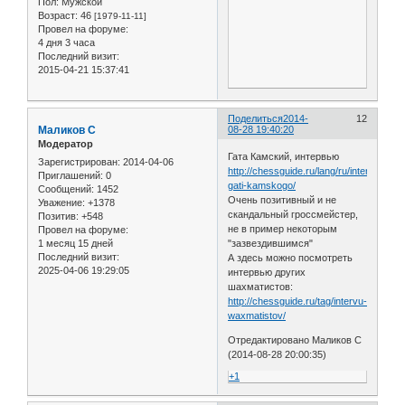
Пол:
Мужской
Возраст:
46
[1979-11-11]
Провел на форуме:
4 дня 3 часа
Последний визит:
2015-04-21 15:37:41
Поделиться
2014-
12
Маликов С
08-28 19:40:20
Модератор
Гата Камский, интервью
Зарегистрирован
: 2014-04-06
http://chessguide.ru/lang/ru/intervyu-
Приглашений:
0
gati-kamskogo/
Сообщений:
1452
Очень позитивный и не
Уважение:
+1378
скандальный гроссмейстер,
Позитив:
+548
не в пример некоторым
Провел на форуме:
1 месяц 15 дней
"зазвездившимся"
Последний визит:
А здесь можно посмотреть
2025-04-06 19:29:05
интервью других
шахматистов:
http://chessguide.ru/tag/intervu-
waxmatistov/
Отредактировано Маликов С
(2014-08-28 20:00:35)
+1