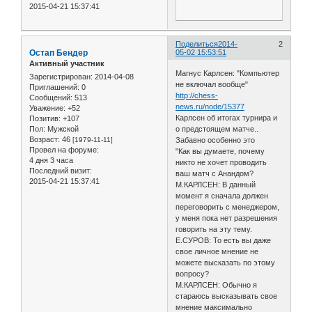
2015-04-21 15:37:41
Поделиться
2014-
2
Остап Бендер
05-02 15:53:51
Активный участник
Магнус Карлсен: "Компьютер
Зарегистрирован
: 2014-04-08
не включал вообще"
Приглашений:
0
http://chess-
Сообщений:
513
news.ru/node/15377
Уважение:
+52
Карлсен об итогах турнира и
Позитив:
+107
о предстоящем матче..
Пол:
Мужской
Возраст:
46
Забавно особенно это
[1979-11-11]
Провел на форуме:
"Как вы думаете, почему
4 дня 3 часа
никто не хочет проводить
Последний визит:
ваш матч с Анандом?
2015-04-21 15:37:41
М.КАРЛСЕН: В данный
момент я сначала должен
переговорить с менеджером,
у меня пока нет разрешения
говорить на эту тему.
Е.СУРОВ: То есть вы даже
свое личное мнение не
можете высказать по этому
вопросу?
М.КАРЛСЕН: Обычно я
стараюсь высказывать свое
мнение максимально