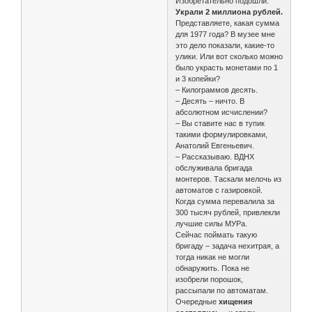
Изобретательно подошли.
Украли 2 миллиона рублей.
Представляете, какая сумма
для 1977 года? В музее мне
это дело показали, какие-то
улики. Или вот сколько можно
было украсть монетами по 1
и 3 копейки?
– Килограммов десять.
– Десять – ничто. В
абсолютном исчислении?
– Вы ставите нас в тупик
такими формулировками,
Анатолий Евгеньевич.
– Рассказываю. ВДНХ
обслуживала бригада
монтеров. Таскали мелочь из
автоматов с газировкой.
Когда сумма перевалила за
300 тысяч рублей, привлекли
лучшие силы МУРа.
Сейчас поймать такую
бригаду – задача нехитрая, а
тогда никак не могли
обнаружить. Пока не
изобрели порошок,
рассыпали по автоматам.
Очередные
хищения