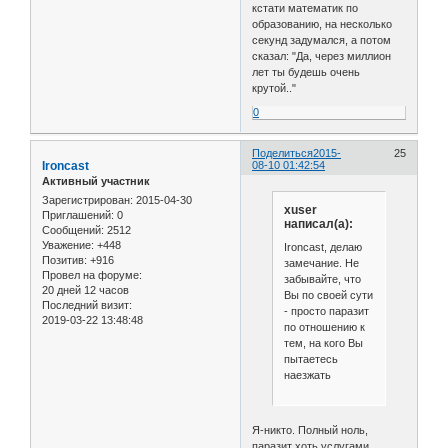
кстати математик по
образованию, на несколько
секунд задумался, а потом
сказал: "Да, через миллион
лет ты будешь очень
крутой.."
0
Поделиться
2015-
25
Ironcast
08-10 01:42:54
Активный участник
Зарегистрирован
: 2015-04-30
xuser
Приглашений:
0
написал(а):
Сообщений:
2512
Уважение:
+448
Ironcast, делаю
Позитив:
+916
замечание. Не
Провел на форуме:
забывайте, что
20 дней 12 часов
Вы по своей сути
Последний визит:
- просто паразит
2019-03-22 13:48:48
по отношению к
тем, на кого Вы
пытаетесь
наезжать
Я-никто. Полный ноль,
паразит хоть услугами