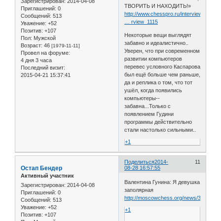
Зарегистрирован
: 2014-04-08
ТВОРИТЬ И НАХОДИТЬ!»
Приглашений:
0
http://www.chesspro.ru/interview/vagani
Сообщений:
513
… rview_1115
Уважение:
+52
Позитив:
+107
Некоторые вещи выглядят
Пол:
Мужской
забавно и идеалистично..
Возраст:
46
[1979-11-11]
Уверен, что при современном
Провел на форуме:
развитии компьютеров
4 дня 3 часа
перевес условного Каспарова
Последний визит:
был ещё больше чем раньше,
2015-04-21 15:37:41
да и реплика о том, что тот
ушёл, когда появились
компьютеры--
забавна...Только с
появлением Гудини
программы действительно
стали настолько сильными..
+1
Поделиться
2014-
11
Остап Бендер
08-28 16:57:55
Активный участник
Валентина Гунина: Я девушка
Зарегистрирован
: 2014-04-08
заполярная
Приглашений:
0
http://moscowchess.org/news/3753
Сообщений:
513
Уважение:
+52
+1
Позитив:
+107