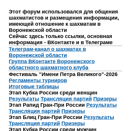
Этот форум использовался для общения
шахматистов и размещения информации,
имеющей отношение к шахматам в
Воронежской области
Сейчас здесь только ссылки, основная
информация - ВКонтакте и в Телеграме
Телеграм-канал о шахматах в
Воронежской области
Группа ВКонтакте Воронежского
областного шахматного клуба
Фестиваль "Имени Петра Великого"-2026
Регламенты турниров
Итоговые таблицы
Этап Кубка России среди женщин
Результаты
Трансляция партий
Призеры
Этап Рапид Гран-При России
Результаты
Трансляция партий
Призеры
Этап Блиц Гран-При России
Результаты
Трансляция партий
Призеры
Этап Кубка России среди мужчин