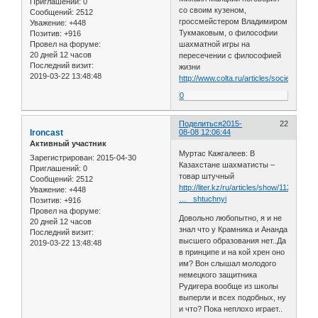
Приглашений:
0
со своим кузеном,
Сообщений:
2512
гроссмейстером Владимиром
Уважение:
+448
Тукмаковым, о философии
Позитив:
+916
шахматной игры на
Провел на форуме:
20 дней 12 часов
пересечении с философией
Последний визит:
жизни
2019-03-22 13:48:48
http://www.colta.ru/articles/society/7611
0
Поделиться
2015-
22
Ironcast
08-08 12:06:44
Активный участник
Муртас Кажгалеев: В
Зарегистрирован
: 2015-04-30
Казахстане шахматисты –
Приглашений:
0
товар штучный
Сообщений:
2512
http://liter.kz/ru/articles/show/11248-
Уважение:
+448
… _shtuchnyi
Позитив:
+916
Провел на форуме:
Довольно любопытно, я и не
20 дней 12 часов
знал что у Крамника и Ананда
Последний визит:
высшего образования нет..Да
2019-03-22 13:48:48
в принципе и на кой хрен оно
им? Вон слышал молодого
немецкого защитника
Рудигера вообще из школы
выперли и всех подобных, ну
и что? Пока неплохо играет..