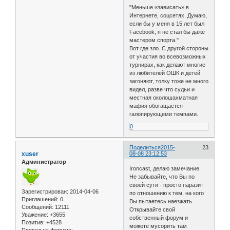
"Меньше «зависать» в
Интернете, соцсетях. Думаю,
если бы у меня в 15 лет был
Facebook, я не стал бы даже
мастером спорта."
Вот где зло..С другой стороны
от участия во всевозможных
турнирах, как делают многие
из любителей ОШК и детей
загоняют, толку тоже не много
видел, разве что судьи и
местная околошахматная
мафия обогащается
галопирующеми темпами.
0
Поделиться
2015-
23
xuser
08-08 23:12:53
Администратор
Ironcast, делаю замечание.
Не забывайте, что Вы по
своей сути - просто паразит
Зарегистрирован
: 2014-04-06
по отношению к тем, на кого
Приглашений:
0
Вы пытаетесь наезжать.
Сообщений:
12111
Открывайте свой
Уважение:
+3655
собственный форум и
Позитив:
+4528
можете мусорить там