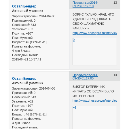
Поделиться
2014-
13
Остап Бендер
09-23 01:55:10
Активный участник
БОРИС ГУЛЬКО: «РАД, ЧТО
Зарегистрирован
: 2014-04-08
УДАЛОСЬ ПРОДОЛЖИТЬ
Приглашений:
0
СВОЮ ШАХМАТНУЮ
Сообщений:
513
КАРЬЕРУ!»
Уважение:
+52
http://www.chesspro.ru/interview/gulko_
Позитив:
+107
Пол:
Мужской
0
Возраст:
46
[1979-11-11]
Провел на форуме:
4 дня 3 часа
Последний визит:
2015-04-21 15:37:41
Поделиться
2014-
14
Остап Бендер
09-30 01:17:05
Активный участник
ВИКТОР КУПРЕЙЧИК:
Зарегистрирован
: 2014-04-08
«ИГРАТЬ СО ВСЕМИ БЫЛО
Приглашений:
0
ИНТЕРЕСНО»
Сообщений:
513
http://www.chesspro.ru/interview/kuprei
Уважение:
+52
Позитив:
+107
+1
Пол:
Мужской
Возраст:
46
[1979-11-11]
Провел на форуме:
4 дня 3 часа
Последний визит: