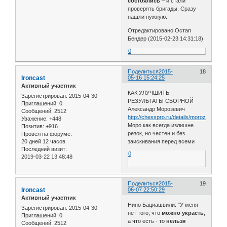
состоялись
– и стали
проверять бригады. Сразу
нашли нужную.
Отредактировано Остап
Бендер (2015-02-23 14:31:18)
0
Поделиться
2015-
18
Ironcast
05-16 15:24:25
Активный участник
КАК УЛУЧШИТЬ
Зарегистрирован
: 2015-04-30
РЕЗУЛЬТАТЫ СБОРНОЙ
Приглашений:
0
Александр Морозевич
Сообщений:
2512
http://chesspro.ru/details/morozevich_
Уважение:
+448
Моро как всегда излишне
Позитив:
+916
резок, но честен и без
Провел на форуме:
20 дней 12 часов
заискивания перед всеми
Последний визит:
0
2019-03-22 13:48:48
Поделиться
2015-
19
Ironcast
06-07 22:50:29
Активный участник
Нино Бациашвили: "У меня
Зарегистрирован
: 2015-04-30
нет того, что
можно украсть
,
Приглашений:
0
а что есть - то
нельзя
Сообщений:
2512