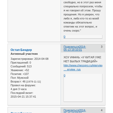
свободно, но в этот раз меня
специально попросили, чтобы
я не говорил об этом. Прошу
прощения. Но я уверен, что
либо я, либо кто-то из моей
команды обязательно
ответим на этот вопрос, и
очень скоро."
0
Поделиться
2014-
3
Остап Бендер
05-13 19:10:01
Активный участник
ХОУ ИФАНЬ: «У КИТАЯ УЖЕ
Зарегистрирован
: 2014-04-08
НЕТ БЫЛЫХ ТРАДИЦИЙ»
Приглашений:
0
http://www.chesspro.ru/interview/hoy_yi
Сообщений:
513
… erview_rus
Уважение:
+52
Позитив:
+107
0
Пол:
Мужской
Возраст:
46
[1979-11-11]
Провел на форуме:
4 дня 3 часа
Последний визит:
2015-04-21 15:37:41
Поделиться
2014-
4