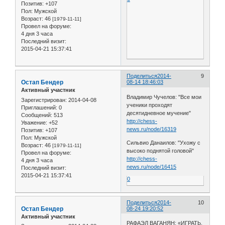
Позитив:
+107
Пол:
Мужской
Возраст:
46
[1979-11-11]
Провел на форуме:
4 дня 3 часа
Последний визит:
2015-04-21 15:37:41
Поделиться
2014-
9
Остап Бендер
08-14 18:46:03
Активный участник
Владимир Чучелов: "Все мои
Зарегистрирован
: 2014-04-08
ученики проходят
Приглашений:
0
десятидневное мучение"
Сообщений:
513
http://chess-
Уважение:
+52
news.ru/node/16319
Позитив:
+107
Пол:
Мужской
Сильвио Данаилов: "Ухожу с
Возраст:
46
[1979-11-11]
высоко поднятой головой"
Провел на форуме:
http://chess-
4 дня 3 часа
news.ru/node/16415
Последний визит:
2015-04-21 15:37:41
0
Поделиться
2014-
10
Остап Бендер
08-24 19:20:52
Активный участник
РАФАЭЛ ВАГАНЯН: «ИГРАТЬ,