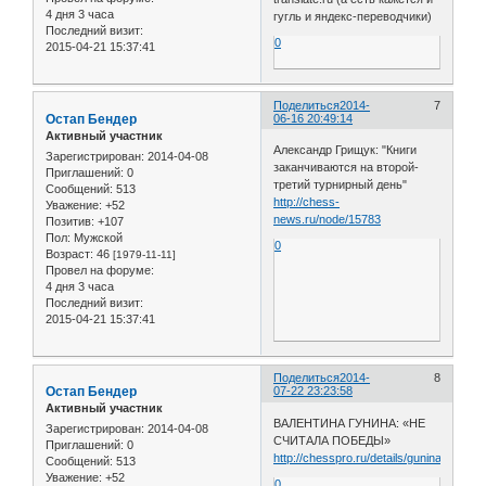
4 дня 3 часа
гугль и яндекс-переводчики)
Последний визит:
0
2015-04-21 15:37:41
Поделиться
2014-
7
Остап Бендер
06-16 20:49:14
Активный участник
Александр Грищук: "Книги
Зарегистрирован
: 2014-04-08
заканчиваются на второй-
Приглашений:
0
третий турнирный день"
Сообщений:
513
http://chess-
Уважение:
+52
news.ru/node/15783
Позитив:
+107
Пол:
Мужской
0
Возраст:
46
[1979-11-11]
Провел на форуме:
4 дня 3 часа
Последний визит:
2015-04-21 15:37:41
Поделиться
2014-
8
Остап Бендер
07-22 23:23:58
Активный участник
ВАЛЕНТИНА ГУНИНА: «НЕ
Зарегистрирован
: 2014-04-08
СЧИТАЛА ПОБЕДЫ»
Приглашений:
0
http://chesspro.ru/details/gunina_intervi
Сообщений:
513
Уважение:
+52
0