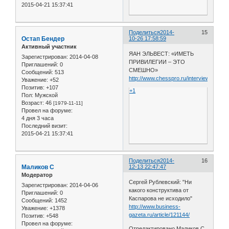
2015-04-21 15:37:41
Поделиться
2014-
15
Остап Бендер
10-26 17:58:59
Активный участник
ЯАН ЭЛЬВЕСТ: «ИМЕТЬ
Зарегистрирован
: 2014-04-08
ПРИВИЛЕГИИ – ЭТО
Приглашений:
0
СМЕШНО»
Сообщений:
513
http://www.chesspro.ru/interview/ehlves
Уважение:
+52
Позитив:
+107
+1
Пол:
Мужской
Возраст:
46
[1979-11-11]
Провел на форуме:
4 дня 3 часа
Последний визит:
2015-04-21 15:37:41
Поделиться
2014-
16
Маликов С
12-13 22:47:47
Модератор
Сергей Рублевский: "Ни
Зарегистрирован
: 2014-04-06
какого конструктива от
Приглашений:
0
Каспарова не исходило"
Сообщений:
1452
http://www.business-
Уважение:
+1378
gazeta.ru/article/121144/
Позитив:
+548
Провел на форуме:
Отредактировано Маликов С