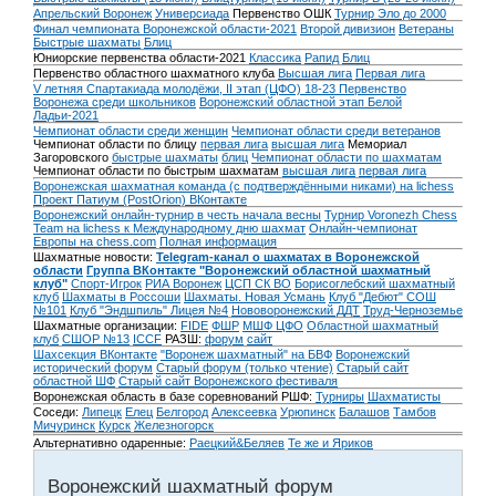
Апрельский Воронеж
Универсиада
Первенство ОШК
Турнир Эло до 2000
Финал чемпионата Воронежской области-2021
Второй дивизион
Ветераны
Быстрые шахматы
Блиц
Юниорские первенства области-2021
Классика
Рапид
Блиц
Первенство областного шахматного клуба
Высшая лига
Первая лига
V летняя Спартакиада молодёжи, II этап (ЦФО) 18-23
Первенство
Воронежа среди школьников
Воронежский областной этап Белой
Ладьи-2021
Чемпионат области среди женщин
Чемпионат области среди ветеранов
Чемпионат области по блицу
первая лига
высшая лига
Мемориал
Загоровского
быстрые шахматы
блиц
Чемпионат области по шахматам
Чемпионат области по быстрым шахматам
высшая лига
первая лига
Воронежская шахматная команда (с подтверждёнными никами) на lichess
Проект Патиум (PostOrion) ВКонтакте
Воронежский онлайн-турнир в честь начала весны
Турнир Voronezh Chess
Team на lichess к Международному дню шахмат
Онлайн-чемпионат
Европы на chess.com
Полная информация
Шахматные новости:
Telegram-канал о шахматах в Воронежской
области
Группа ВКонтакте "Воронежский областной шахматный
клуб"
Спорт-Игрок
РИА Воронеж
ЦСП СК ВО
Борисоглебский шахматный
клуб
Шахматы в Россоши
Шахматы. Новая Усмань
Клуб "Дебют" СОШ
№101
Клуб "Эндшпиль" Лицея №4
Нововоронежский ДДТ
Труд-Черноземье
Шахматные организации:
FIDE
ФШР
МШФ ЦФО
Областной шахматный
клуб
СШОР №13
ICCF
РАЗШ:
форум
сайт
Шахсекция ВКонтакте
"Воронеж шахматный" на БВФ
Воронежский
исторический форум
Cтарый форум (только чтение)
Старый сайт
областной ШФ
Старый сайт Воронежского фестиваля
Воронежская область в базе соревнований РШФ:
Турниры
Шахматисты
Соседи:
Липецк
Елец
Белгород
Алексеевка
Урюпинск
Балашов
Тамбов
Мичуринск
Курск
Железногорск
Альтернативно одаренные:
Раецкий&Беляев
Те же и Яриков
Воронежский шахматный форум