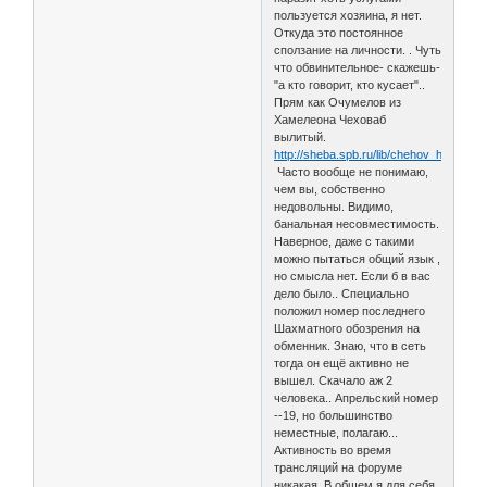
пользуется хозяина, я нет.
Откуда это постоянное
сползание на личности. . Чуть
что обвинительное- скажешь-
"а кто говорит, кто кусает"..
Прям как Очумелов из
Хамелеона Чеховаб
вылитый.
http://sheba.spb.ru/lib/chehov_hamel.ht
Часто вообще не понимаю,
чем вы, собственно
недовольны. Видимо,
банальная несовместимость.
Наверное, даже с такими
можно пытаться общий язык ,
но смысла нет. Если б в вас
дело было.. Специально
положил номер последнего
Шахматного обозрения на
обменник. Знаю, что в сеть
тогда он ещё активно не
вышел. Скачало аж 2
человека.. Апрельский номер
--19, но большинство
неместные, полагаю...
Активность во время
трансляций на форуме
никакая. В общем я для себя