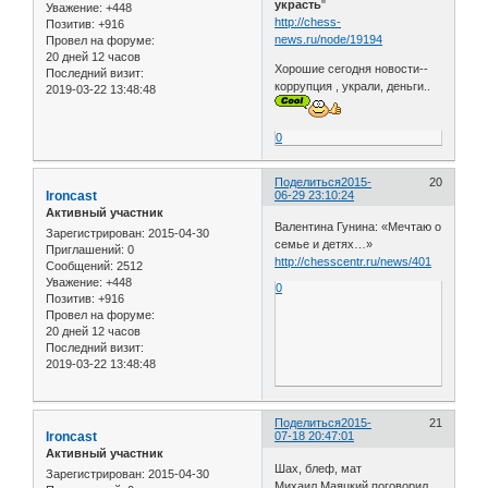
украсть
"
Уважение:
+448
http://chess-
Позитив:
+916
news.ru/node/19194
Провел на форуме:
20 дней 12 часов
Хорошие сегодня новости--
Последний визит:
коррупция , украли, деньги..
2019-03-22 13:48:48
0
Поделиться
2015-
20
Ironcast
06-29 23:10:24
Активный участник
Валентина Гунина: «Мечтаю о
Зарегистрирован
: 2015-04-30
семье и детях…»
Приглашений:
0
http://chesscentr.ru/news/401
Сообщений:
2512
Уважение:
+448
0
Позитив:
+916
Провел на форуме:
20 дней 12 часов
Последний визит:
2019-03-22 13:48:48
Поделиться
2015-
21
Ironcast
07-18 20:47:01
Активный участник
Шах, блеф, мат
Зарегистрирован
: 2015-04-30
Михаил Маяцкий поговорил