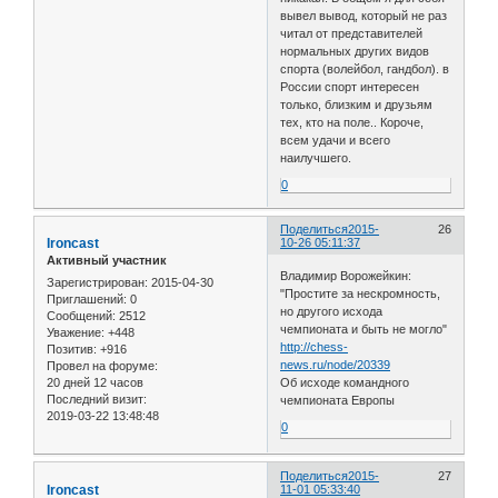
вывел вывод, который не раз
читал от представителей
нормальных других видов
спорта (волейбол, гандбол). в
России спорт интересен
только, близким и друзьям
тех, кто на поле.. Короче,
всем удачи и всего
наилучшего.
0
Поделиться
2015-
26
Ironcast
10-26 05:11:37
Активный участник
Владимир Ворожейкин:
Зарегистрирован
: 2015-04-30
"Простите за нескромность,
Приглашений:
0
но другого исхода
Сообщений:
2512
чемпионата и быть не могло"
Уважение:
+448
http://chess-
Позитив:
+916
news.ru/node/20339
Провел на форуме:
20 дней 12 часов
Об исходе командного
Последний визит:
чемпионата Европы
2019-03-22 13:48:48
0
Поделиться
2015-
27
Ironcast
11-01 05:33:40