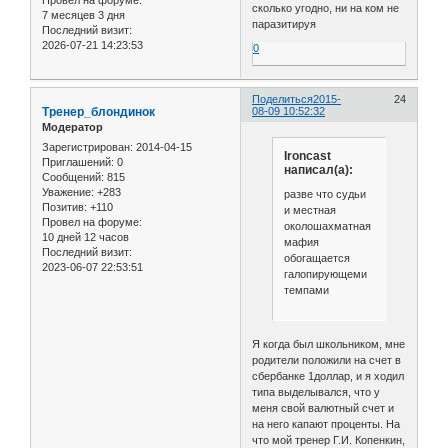
Провел на форуме:
сколько угодно, ни на ком не
7 месяцев 3 дня
паразитируя
Последний визит:
2026-07-21 14:23:53
0
Поделиться
2015-
24
Тренер_блондинок
08-09 10:52:32
Модератор
Зарегистрирован
: 2014-04-15
Ironcast
Приглашений:
0
написал(а):
Сообщений:
815
Уважение:
+283
разве что судьи
Позитив:
+110
и местная
Провел на форуме:
околошахматная
10 дней 12 часов
мафия
Последний визит:
обогащается
2023-06-07 22:53:51
галопирующеми
темпами
Я когда был школьником, мне
родители положили на счет в
сбербанке 1доллар, и я ходил
типа выделывался, что у
меня свой валютный счет и
на него капают проценты. На
что мой тренер Г.И. Копенкин,