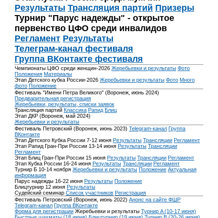
Результаты
Трансляция партий
Призеры
Турнир "Парус надежды" - открытое
первенство ЦФО среди инвалидов
Регламент
Результаты
Телеграм-канал фестиваля
Группа ВКонтакте фестиваля
Чемпионаты ЦФО среди женщин-2026
Жеребьевки и результаты
Фото
Положения
Материалы
Этап Детского кубка России-2026
Жеребьевки и результаты
Фото
Много
фото
Положение
Фестиваль "Имени Петра Великого" (Воронеж, июнь 2024)
Предварительная регистрация
Жеребьевки, результаты, списки заявок
Трансляция партий
Классика
Рапид
Блиц
Этап ДКР (Воронеж, май 2024)
Жеребьевки и результаты
Фестиваль Петровский (Воронеж, июнь 2023)
Telegram-канал
Группа
ВКонтакте
Этап Детского Кубка России 7-12 июня
Результаты
Трансляции
Регламент
Этап Рапид Гран-При России 13-14 июня
Результаты
Трансляции
Регламент
Этап Блиц Гран-При России 15 июня
Результаты
Трансляции
Регламент
Этап Кубка России 16-24 июня
Результаты
Трансляции
Регламент
Турнир Б 10-14 ноября
Жеребьевки и результаты
Положение
Актуальная
информация
Парус надежды 16-22 июня
Результаты
Положение
Блицтурнир 12 июня
Результаты
Судейский семинар
Список участников
Регистрация
Фестиваль Петровский (Воронеж, июнь 2022)
Анонс на сайте ФШР
Telegram-канал
Группа ВКонтакте
Форма для регистрации
Жеребьевки и результаты
Турнир A (10-17 июня)
Быстрые шахматы (18 июня)
Блицтурнир (19 июня)
Турнир B (20-26 июня)