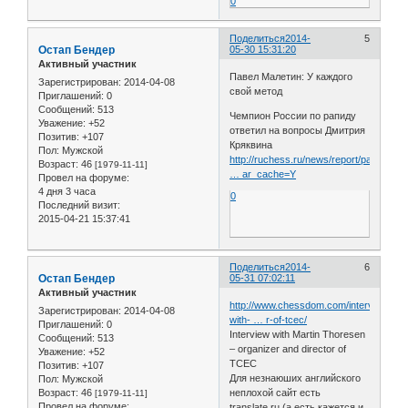
0
Поделиться
2014-
5
Остап Бендер
05-30 15:31:20
Активный участник
Павел Малетин: У каждого
Зарегистрирован
: 2014-04-08
свой метод
Приглашений:
0
Сообщений:
513
Чемпион России по рапиду
Уважение:
+52
ответил на вопросы Дмитрия
Позитив:
+107
Кряквина
Пол:
Мужской
http://ruchess.ru/news/report/pavel_mal
Возраст:
46
[1979-11-11]
… ar_cache=Y
Провел на форуме:
4 дня 3 часа
0
Последний визит:
2015-04-21 15:37:41
Поделиться
2014-
6
Остап Бендер
05-31 07:02:11
Активный участник
http://www.chessdom.com/interview-
Зарегистрирован
: 2014-04-08
with- … r-of-tcec/
Приглашений:
0
Interview with Martin Thoresen
Сообщений:
513
– organizer and director of
Уважение:
+52
TCEC
Позитив:
+107
Для незнаюших английского
Пол:
Мужской
Возраст:
46
неплохой сайт есть
[1979-11-11]
Провел на форуме:
translate.ru (а есть кажется и