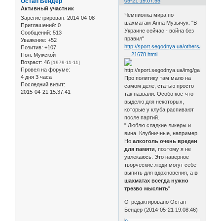
Остап Бендер
05-21 19:07:55
Активный участник
Чемпионка мира по
Зарегистрирован
: 2014-04-08
шахматам Анна Музычук: "В
Приглашений:
0
Украине сейчас - война без
Сообщений:
513
правил"
Уважение:
+52
http://sport.segodnya.ua/others/chempi
Позитив:
+107
… 21678.html
Пол:
Мужской
Возраст:
46
[1979-11-11]
Провел на форуме:
4 дня 3 часа
Про политику там мало на
Последний визит:
самом деле, статью просто
2015-04-21 15:37:41
так назвали. Особо кое-что
выделю для некоторых,
которые у клуба распивают
после партий.
" Люблю сладкие ликеры и
вина. Клубничные, например.
Но
алкоголь очень вреден
для памяти
, поэтому я не
увлекаюсь. Это наверное
творческие люди могут себе
выпить для вдохновения, а
в
шахматах всегда нужно
трезво мыслить
"
Отредактировано Остап
Бендер (2014-05-21 19:08:46)