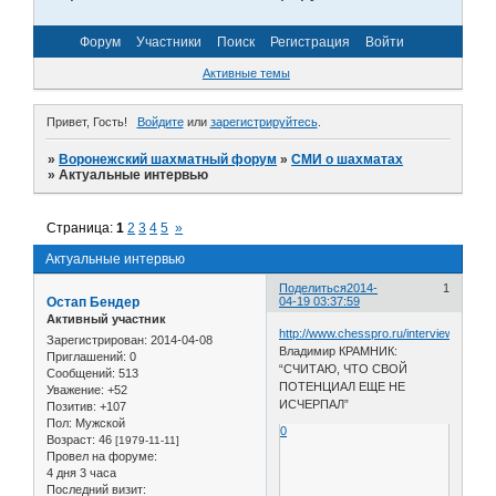
Форум
Участники
Поиск
Регистрация
Войти
Активные темы
Привет, Гость!
Войдите
или
зарегистрируйтесь
.
»
Воронежский шахматный форум
»
СМИ о шахматах
»
Актуальные интервью
Страница:
1
2
3
4
5
»
Актуальные интервью
Поделиться
2014-
1
Остап Бендер
04-19 03:37:59
Активный участник
http://www.chesspro.ru/interview/kramni
Зарегистрирован
: 2014-04-08
Владимир КРАМНИК:
Приглашений:
0
“СЧИТАЮ, ЧТО СВОЙ
Сообщений:
513
ПОТЕНЦИАЛ ЕЩЕ НЕ
Уважение:
+52
ИСЧЕРПАЛ”
Позитив:
+107
Пол:
Мужской
0
Возраст:
46
[1979-11-11]
Провел на форуме:
4 дня 3 часа
Последний визит: