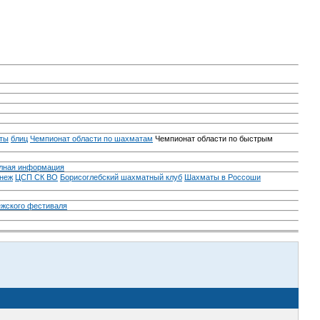
ты
блиц
Чемпионат области по шахматам
Чемпионат области по быстрым
лная информация
неж
ЦСП СК ВО
Борисоглебский шахматный клуб
Шахматы в Россоши
ежского фестиваля