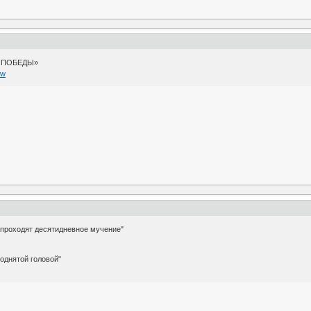
А ПОБЕДЫ»
ew
 проходят десятидневное мучение"
однятой головой"