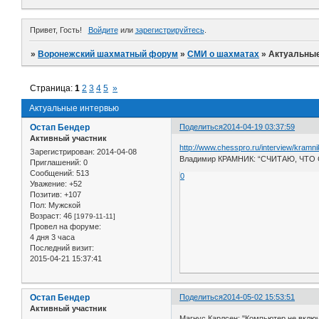
Привет, Гость!
Войдите
или
зарегистрируйтесь
.
»
Воронежский шахматный форум
»
СМИ о шахматах
»
Актуальны
Страница:
1
2
3
4
5
»
Актуальные интервью
Остап Бендер
Поделиться
2014-04-19 03:37:59
Активный участник
http://www.chesspro.ru/interview/kramni
Зарегистрирован
: 2014-04-08
Владимир КРАМНИК: “СЧИТАЮ, ЧТ
Приглашений:
0
Сообщений:
513
0
Уважение:
+52
Позитив:
+107
Пол:
Мужской
Возраст:
46
[1979-11-11]
Провел на форуме:
4 дня 3 часа
Последний визит:
2015-04-21 15:37:41
Остап Бендер
Поделиться
2014-05-02 15:53:51
Активный участник
Магнус Карлсен: "Компьютер не вклю