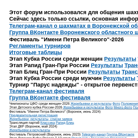
Этот форум использовался для общения шах
Сейчас здесь только ссылки, основная инфор
Телеграм-канал о шахматах в Воронежской о
Группа ВКонтакте Воронежского областного 
Фестиваль "Имени Петра Великого"-2026
Регламенты турниров
Итоговые таблицы
Этап Кубка России среди женщин
Результаты
Этап Рапид Гран-При России
Результаты
Тран
Этап Блиц Гран-При России
Результаты
Транс
Этап Кубка России среди мужчин
Результаты
Турнир "Парус надежды" - открытое первенс
Телеграм-канал фестиваля
Группа ВКонтакте фестиваля
Чемпионаты ЦФО среди женщин-2026
Жеребьевки и результаты
Фото
Положени
Этап Детского кубка России-2026
Жеребьевки и результаты
Фото
Много фото
По
Фестиваль "Имени Петра Великого" (Воронеж, июнь 2024)
Предварительная регистрация
Жеребьевки, результаты, списки заявок
Трансляция партий
Классика
Рапид
Блиц
Этап ДКР (Воронеж, май 2024)
Жеребьевки и результаты
Фестиваль Петровский (Воронеж, июнь 2023)
Telegram-канал
Группа ВКонтакте