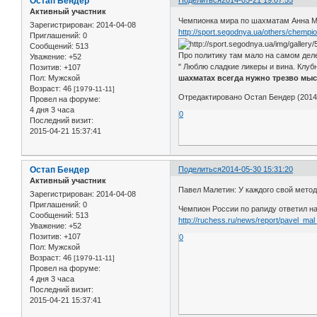
Остап Бендер
Активный участник
Чемпионка мира по шахматам Анна Му
Зарегистрирован
: 2014-04-08
http://sport.segodnya.ua/others/chempi
Приглашений:
0
Сообщений:
513
Про политику там мало на самом деле
Уважение:
+52
" Люблю сладкие ликеры и вина. Клуб
Позитив:
+107
Пол:
Мужской
шахматах всегда нужно трезво мы
Возраст:
46
[1979-11-11]
Отредактировано Остап Бендер (2014-
Провел на форуме:
4 дня 3 часа
0
Последний визит:
2015-04-21 15:37:41
Остап Бендер
Поделиться
2014-05-30 15:31:20
Активный участник
Павел Малетин: У каждого свой мето
Зарегистрирован
: 2014-04-08
Приглашений:
0
Чемпион России по рапиду ответил н
Сообщений:
513
http://ruchess.ru/news/report/pavel_m
Уважение:
+52
Позитив:
+107
0
Пол:
Мужской
Возраст:
46
[1979-11-11]
Провел на форуме:
4 дня 3 часа
Последний визит:
2015-04-21 15:37:41