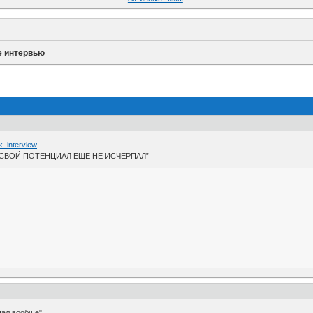
е интервью
k_interview
О СВОЙ ПОТЕНЦИАЛ ЕЩЕ НЕ ИСЧЕРПАЛ”
чал вообще"