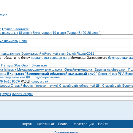
ация
л
Группа ВКонтакте
 шахматы (18 июня)
Блицтурнир (19 июня)
Турнир B (20-26 июня)
ые шахматы
Блиц
и школьников
Воронежский областной этап Белой Ладьи-2021
т области по блицу
первая лига
высшая лига
Мемориал Загоровского
быстрые шахма
 Патиум (PostOrion) ВКонтакте
на lichess к Международному дню шахмат
Онлайн-чемпионат Европы на chess.com
По
уппа ВКонтакте "Воронежский областной шахматный клуб"
Спорт-Игрок
РИА Воро
ововоронежский ДДТ
Труд-Черноземье
Р №13
ICCF
РАЗШ:
форум
сайт
 форум
Cтарый форум (только чтение)
Старый сайт областной ШФ
Старый сайт Ворон
к
Курск
Железногорск
Форум
Участники
Поиск
Регистрация
Войти
Активные темы