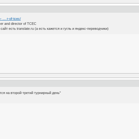
- … r-of-tcec/
zer and director of TCEC
айт есть translate.ru (а есть кажется и гугль и яндекс-переводчики)
тся на второй-третий турнирный день"