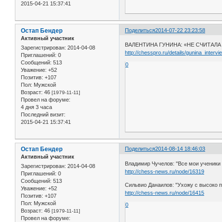
2015-04-21 15:37:41
Остап Бендер
Поделиться
2014-07-22 23:23:58
Активный участник
ВАЛЕНТИНА ГУНИНА: «НЕ СЧИТАЛ
Зарегистрирован
: 2014-04-08
http://chesspro.ru/details/gunina_intervi
Приглашений:
0
Сообщений:
513
0
Уважение:
+52
Позитив:
+107
Пол:
Мужской
Возраст:
46
[1979-11-11]
Провел на форуме:
4 дня 3 часа
Последний визит:
2015-04-21 15:37:41
Остап Бендер
Поделиться
2014-08-14 18:46:03
Активный участник
Владимир Чучелов: "Все мои ученики
Зарегистрирован
: 2014-04-08
http://chess-news.ru/node/16319
Приглашений:
0
Сообщений:
513
Сильвио Данаилов: "Ухожу с высоко п
Уважение:
+52
http://chess-news.ru/node/16415
Позитив:
+107
Пол:
Мужской
0
Возраст:
46
[1979-11-11]
Провел на форуме: