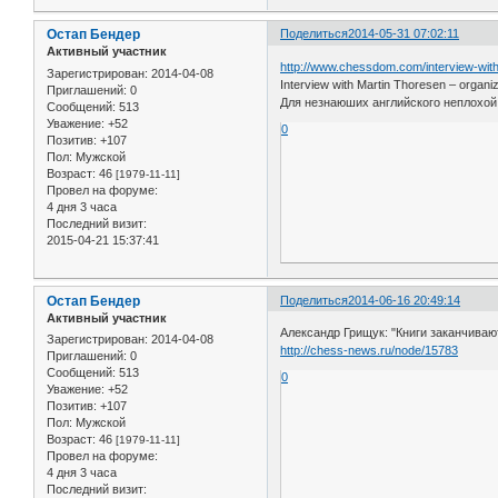
Остап Бендер
Поделиться
2014-05-31 07:02:11
Активный участник
http://www.chessdom.com/interview-with
Зарегистрирован
: 2014-04-08
Interview with Martin Thoresen – organi
Приглашений:
0
Для незнаюших английского неплохой с
Сообщений:
513
Уважение:
+52
0
Позитив:
+107
Пол:
Мужской
Возраст:
46
[1979-11-11]
Провел на форуме:
4 дня 3 часа
Последний визит:
2015-04-21 15:37:41
Остап Бендер
Поделиться
2014-06-16 20:49:14
Активный участник
Александр Грищук: "Книги заканчиваю
Зарегистрирован
: 2014-04-08
http://chess-news.ru/node/15783
Приглашений:
0
Сообщений:
513
0
Уважение:
+52
Позитив:
+107
Пол:
Мужской
Возраст:
46
[1979-11-11]
Провел на форуме:
4 дня 3 часа
Последний визит: