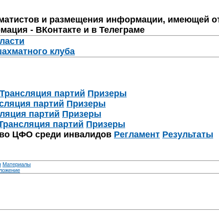
матистов и размещения информации, имеющей о
мация - ВКонтакте и в Телеграме
бласти
шахматного клуба
Трансляция партий
Призеры
сляция партий
Призеры
ляция партий
Призеры
Трансляция партий
Призеры
тво ЦФО среди инвалидов
Регламент
Результаты
я
Материалы
ложение