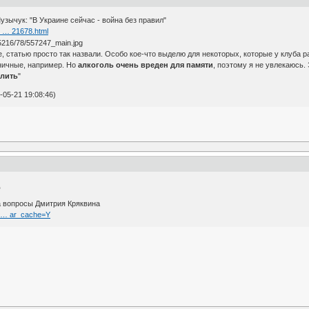
зычук: "В Украине сейчас - война без правил"
o … 21678.html
, статью просто так назвали. Особо кое-что выделю для некоторых, которые у клуба р
ничные, например. Но
алкоголь очень вреден для памяти
, поэтому я не увлекаюсь.
слить
"
05-21 19:08:46)
д
а вопросы Дмитрия Кряквина
al … ar_cache=Y