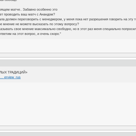
тоящем матче.. Забавно особенно это
чет проводить ваш матч с Анандом?
а должен переговорить с менеджером, у меня пока нет разрешения говорить на эту т
ое мнение не можете высказать по этому вопросу?
ывать свое мнение максимально свободно, но в этот раз меня специально попросили,
тветим на этот вопрос, и очень скоро."
ЫЛЫХ ТРАДИЦИЙ»
i … erview_rus