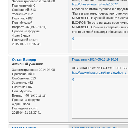
Зарегистрирован
: 2014-04-08
http://chess-news.ru/node/15377
Приглашений:
0
Карлсен об итогах турнира и о предс
Сообщений:
513
"Как вы думаете, почему никто не хо
Уважение:
+52
М.КАРЛСЕН: В данный момент я сначал
Позитив:
+107
Е.СУРОВ: То есть вы даже свое личн
Пол:
Мужской
Возраст:
46
М.КАРЛСЕН: Обычно я стараюсь высказ
[1979-11-11]
Провел на форуме:
кто-то из моей команды обязательно о
4 дня 3 часа
0
Последний визит:
2015-04-21 15:37:41
Остап Бендер
Поделиться
2014-05-13 19:10:01
Активный участник
ХОУ ИФАНЬ: «У КИТАЯ УЖЕ НЕТ Б
Зарегистрирован
: 2014-04-08
http://www.chesspro.ru/interview/hoy_y
Приглашений:
0
Сообщений:
513
0
Уважение:
+52
Позитив:
+107
Пол:
Мужской
Возраст:
46
[1979-11-11]
Провел на форуме:
4 дня 3 часа
Последний визит:
2015-04-21 15:37:41
Поделиться
2014-05-21 19:07:55