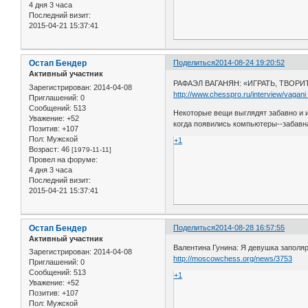
4 дня 3 часа
Последний визит:
2015-04-21 15:37:41
Остап Бендер
Поделиться
2014-08-24 19:20:52
Активный участник
РАФАЭЛ ВАГАНЯН: «ИГРАТЬ, ТВОРИ
Зарегистрирован
: 2014-04-08
http://www.chesspro.ru/interview/vagan
Приглашений:
0
Сообщений:
513
Некоторые вещи выглядят забавно и и
Уважение:
+52
когда появились компьютеры--забавн
Позитив:
+107
Пол:
Мужской
+1
Возраст:
46
[1979-11-11]
Провел на форуме:
4 дня 3 часа
Последний визит:
2015-04-21 15:37:41
Остап Бендер
Поделиться
2014-08-28 16:57:55
Активный участник
Валентина Гунина: Я девушка заполя
Зарегистрирован
: 2014-04-08
http://moscowchess.org/news/3753
Приглашений:
0
Сообщений:
513
+1
Уважение:
+52
Позитив:
+107
Пол:
Мужской