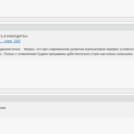
ТЬ И НАХОДИТЬ!»
i … rview_1115
деалистично.. Уверен, что при современном развитии компьютеров перевес условного
а...Только с появлением Гудини программы действительно стали настолько сильными.
рная