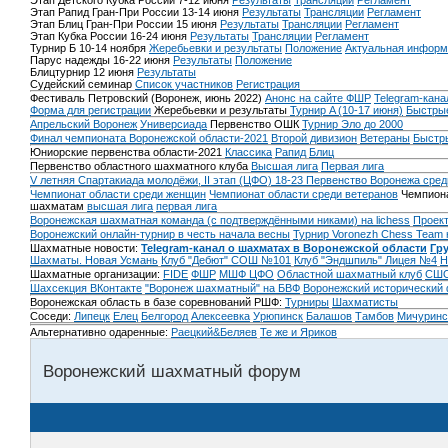
Этап Детского Кубка России 7-12 июня
Результаты
Трансляции
Регламент
Этап Рапид Гран-При России 13-14 июня
Результаты
Трансляции
Регламент
Этап Блиц Гран-При России 15 июня
Результаты
Трансляции
Регламент
Этап Кубка России 16-24 июня
Результаты
Трансляции
Регламент
Турнир Б 10-14 ноября
Жеребьевки и результаты
Положение
Актуальная информ
Парус надежды 16-22 июня
Результаты
Положение
Блицтурнир 12 июня
Результаты
Судейский семинар
Список участников
Регистрация
Фестиваль Петровский (Воронеж, июнь 2022)
Анонс на сайте ФШР
Telegram-кана
Форма для регистрации
Жеребьевки и результаты
Турнир A (10-17 июня)
Быстрые
Апрельский Воронеж
Универсиада
Первенство ОШК
Турнир Эло до 2000
Финал чемпионата Воронежской области-2021
Второй дивизион
Ветераны
Быстр
Юниорские первенства области-2021
Классика
Рапид
Блиц
Первенство областного шахматного клуба
Высшая лига
Первая лига
V летняя Спартакиада молодёжи, II этап (ЦФО) 18-23
Первенство Воронежа сред
Чемпионат области среди женщин
Чемпионат области среди ветеранов
Чемпиона
шахматам
высшая лига
первая лига
Воронежская шахматная команда (с подтверждёнными никами) на lichess
Проект
Воронежский онлайн-турнир в честь начала весны
Турнир Voronezh Chess Team 
Шахматные новости:
Telegram-канал о шахматах в Воронежской области
Гр
Шахматы. Новая Усмань
Клуб "Дебют" СОШ №101
Клуб "Эндшпиль" Лицея №4
Н
Шахматные организации:
FIDE
ФШР
МШФ ЦФО
Областной шахматный клуб
СШО
Шахсекция ВКонтакте
"Воронеж шахматный" на БВФ
Воронежский исторический
Воронежская область в базе соревнований РШФ:
Турниры
Шахматисты
Соседи:
Липецк
Елец
Белгород
Алексеевка
Урюпинск
Балашов
Тамбов
Мичуринс
Альтернативно одаренные:
Раецкий&Беляев
Те же и Яриков
Воронежский шахматный форум