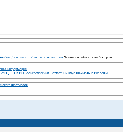
ты
блиц
Чемпионат области по шахматам
Чемпионат области по быстрым
лная информация
неж
ЦСП СК ВО
Борисоглебский шахматный клуб
Шахматы в Россоши
ежского фестиваля