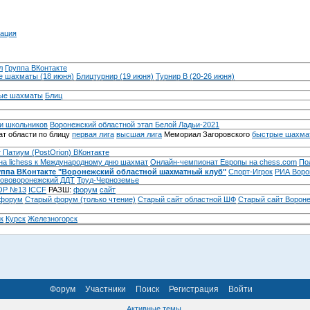
ация
л
Группа ВКонтакте
 шахматы (18 июня)
Блицтурнир (19 июня)
Турнир B (20-26 июня)
ые шахматы
Блиц
и школьников
Воронежский областной этап Белой Ладьи-2021
т области по блицу
первая лига
высшая лига
Мемориал Загоровского
быстрые шахма
 Патиум (PostOrion) ВКонтакте
на lichess к Международному дню шахмат
Онлайн-чемпионат Европы на chess.com
По
уппа ВКонтакте "Воронежский областной шахматный клуб"
Спорт-Игрок
РИА Воро
ововоронежский ДДТ
Труд-Черноземье
Р №13
ICCF
РАЗШ:
форум
сайт
 форум
Cтарый форум (только чтение)
Старый сайт областной ШФ
Старый сайт Ворон
к
Курск
Железногорск
Форум
Участники
Поиск
Регистрация
Войти
Активные темы