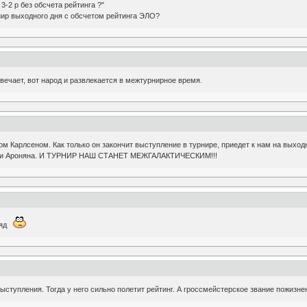
-2 р без обсчета рейтинга ?"
нир выходного дня с обсчетом рейтинга ЭЛО?
твечает, вот народ и развлекается в межтурнирное время.
м Карлсеном. Как только он закончит выступление в турнире, приедет к нам на выход
а и Ароняна. И ТУРНИР НАШ СТАНЕТ МЕЖГАЛАКТИЧЕСКИМ!!!
ряд
ыступления. Тогда у него сильно полетит рейтинг. А гроссмейстерское звание пожизне