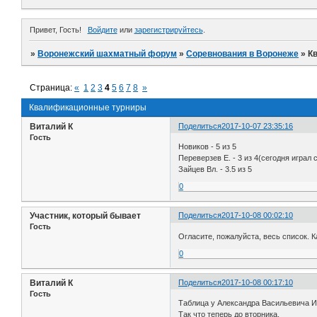
Привет, Гость!
Войдите
или
зарегистрируйтесь
.
»
Воронежский шахматный форум
»
Соревнования в Воронеже
»
К
Страница:
«
1
2
3
4
5
6
7
8
»
Квалификационные турниры
Виталий К
Поделиться
2017-10-07 23:35:16
Гость
Новиков - 5 из 5
Переверзев Е. - 3 из 4(сегодня играл
Зайцев Вл. - 3.5 из 5
0
Участник, который бывает
Поделиться
2017-10-08 00:02:10
Гость
Огласите, пожалуйста, весь список. 
0
Виталий К
Поделиться
2017-10-08 00:17:10
Гость
Таблица у Александра Васильевича И
Так что теперь до вторника.