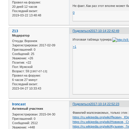
Провел на форуме:
Не факт..Как раз этот вполне может б
20 дней 12 часов
Последний визит:
0
2019-03-22 13:48:48
Z13
Поделиться
2017-10-14 22:42:49
Модератор
Итоговая таблица турнира:
Откуда:
Воронеж
Зарегистрирован
: 2017-02-09
+1
Приглашений:
0
Сообщений:
25
Уважение:
+26
Позитив:
+22
Пол:
Мужской
Возраст:
59
[1967-07-13]
Провел на форуме:
6 часов 27 минут
Последний визит:
2023-04-27 10:33:43
Ironcast
Поделиться
2017-10-14 22:52:23
Активный участник
Фамилий малознакомых, только этих 
Зарегистрирован
: 2015-04-30
https://ru.wikipedia.org/wiki/Якович,
Приглашений:
0
https://ru.wikipedia.org/wiki/Новиков
Сообщений:
2512
https://ru.wikipedia.org/wiki/Кузьмин,
Уважение:
+448