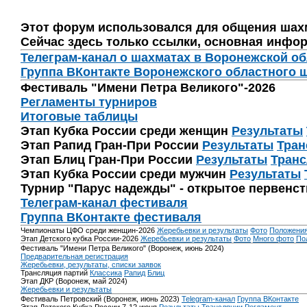
Этот форум использовался для общения шах
Сейчас здесь только ссылки, основная инфор
Телеграм-канал о шахматах в Воронежской о
Группа ВКонтакте Воронежского областного 
Фестиваль "Имени Петра Великого"-2026
Регламенты турниров
Итоговые таблицы
Этап Кубка России среди женщин
Результаты
Этап Рапид Гран-При России
Результаты
Тран
Этап Блиц Гран-При России
Результаты
Транс
Этап Кубка России среди мужчин
Результаты
Турнир "Парус надежды" - открытое первенс
Телеграм-канал фестиваля
Группа ВКонтакте фестиваля
Чемпионаты ЦФО среди женщин-2026
Жеребьевки и результаты
Фото
Положени
Этап Детского кубка России-2026
Жеребьевки и результаты
Фото
Много фото
По
Фестиваль "Имени Петра Великого" (Воронеж, июнь 2024)
Предварительная регистрация
Жеребьевки, результаты, списки заявок
Трансляция партий
Классика
Рапид
Блиц
Этап ДКР (Воронеж, май 2024)
Жеребьевки и результаты
Фестиваль Петровский (Воронеж, июнь 2023)
Telegram-канал
Группа ВКонтакте