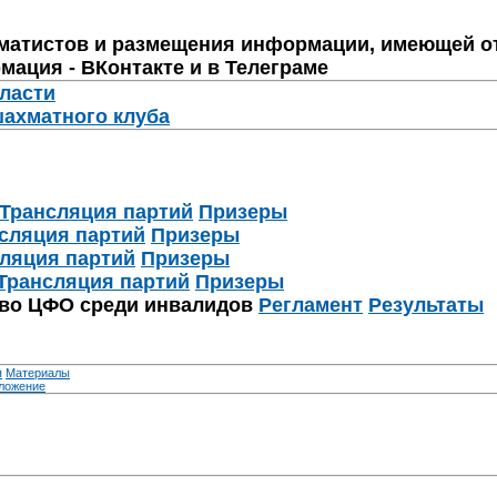
матистов и размещения информации, имеющей о
мация - ВКонтакте и в Телеграме
бласти
шахматного клуба
Трансляция партий
Призеры
сляция партий
Призеры
ляция партий
Призеры
Трансляция партий
Призеры
тво ЦФО среди инвалидов
Регламент
Результаты
я
Материалы
ложение