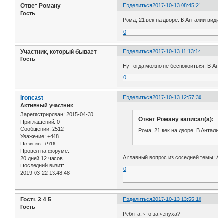
Ответ Роману
Поделиться
2017-10-13 08:45:21
Гость
Рома, 21 век на дворе. В Анталии ви
0
Участник, который бывает
Поделиться
2017-10-13 11:13:14
Гость
Ну тогда можно не беспокоиться. В А
0
Ironcast
Поделиться
2017-10-13 12:57:30
Активный участник
Зарегистрирован
: 2015-04-30
Ответ Роману написал(а):
Приглашений:
0
Сообщений:
2512
Рома, 21 век на дворе. В Анта
Уважение:
+448
Позитив:
+916
Провел на форуме:
А главный вопрос из соседней темы:
20 дней 12 часов
Последний визит:
0
2019-03-22 13:48:48
Гость 3 4 5
Поделиться
2017-10-13 13:55:10
Гость
Ребята, что за чепуха?