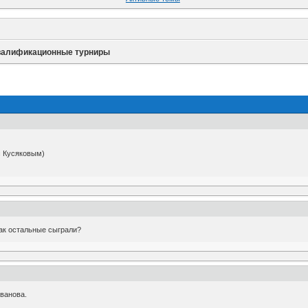
валификационные турниры
 с Кусяковым)
Как остальные сыграли?
ванова.