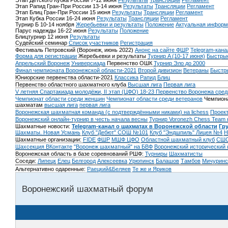
Этап Детского Кубка России 7-12 июня
Результаты
Трансляции
Регламент
Этап Рапид Гран-При России 13-14 июня
Результаты
Трансляции
Регламент
Этап Блиц Гран-При России 15 июня
Результаты
Трансляции
Регламент
Этап Кубка России 16-24 июня
Результаты
Трансляции
Регламент
Турнир Б 10-14 ноября
Жеребьевки и результаты
Положение
Актуальная информ
Парус надежды 16-22 июня
Результаты
Положение
Блицтурнир 12 июня
Результаты
Судейский семинар
Список участников
Регистрация
Фестиваль Петровский (Воронеж, июнь 2022)
Анонс на сайте ФШР
Telegram-кана
Форма для регистрации
Жеребьевки и результаты
Турнир A (10-17 июня)
Быстрые
Апрельский Воронеж
Универсиада
Первенство ОШК
Турнир Эло до 2000
Финал чемпионата Воронежской области-2021
Второй дивизион
Ветераны
Быстр
Юниорские первенства области-2021
Классика
Рапид
Блиц
Первенство областного шахматного клуба
Высшая лига
Первая лига
V летняя Спартакиада молодёжи, II этап (ЦФО) 18-23
Первенство Воронежа сред
Чемпионат области среди женщин
Чемпионат области среди ветеранов
Чемпиона
шахматам
высшая лига
первая лига
Воронежская шахматная команда (с подтверждёнными никами) на lichess
Проект
Воронежский онлайн-турнир в честь начала весны
Турнир Voronezh Chess Team 
Шахматные новости:
Telegram-канал о шахматах в Воронежской области
Гр
Шахматы. Новая Усмань
Клуб "Дебют" СОШ №101
Клуб "Эндшпиль" Лицея №4
Н
Шахматные организации:
FIDE
ФШР
МШФ ЦФО
Областной шахматный клуб
СШО
Шахсекция ВКонтакте
"Воронеж шахматный" на БВФ
Воронежский исторический
Воронежская область в базе соревнований РШФ:
Турниры
Шахматисты
Соседи:
Липецк
Елец
Белгород
Алексеевка
Урюпинск
Балашов
Тамбов
Мичуринс
Альтернативно одаренные:
Раецкий&Беляев
Те же и Яриков
Воронежский шахматный форум