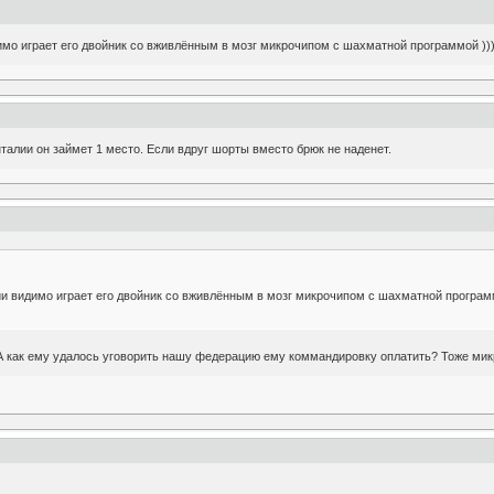
димо играет его двойник со вживлённым в мозг микрочипом с шахматной программой ))
нталии он займет 1 место. Если вдруг шорты вместо брюк не наденет.
лии видимо играет его двойник со вживлённым в мозг микрочипом с шахматной программ
 А как ему удалось уговорить нашу федерацию ему коммандировку оплатить? Тоже ми