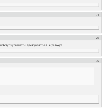
94
95
 набегут журналисты, припарковаться негде будет.
96