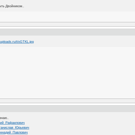
ыть Двойником..
знаю..
_Юрий_Рафаилович
,_Станислав_Юрьевич
_Геннадий_Павлович