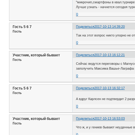
"микрочип,смартфоны в квал.турнире 3
Лучше узнать - начнется сегодня тур
0
Гость 5 6 7
Поделиться
2017-10-13 14:39:20
Гость
Так на этот вопрос никто упорно не о
0
Участник, который бывает
Поделиться
2017-10-13 16:12:21
Гость
Сейчас ведутся переговоры с Магнусо
заполучить Максима Вашье-Лаграф
0
Гость 5 6 7
Поделиться
2017-10-13 16:32:17
Гость
А вдруг Карлсен не подтвердит 2 раз
0
Участник, который бывает
Поделиться
2017-10-13 16:53:03
Гость
Что ж, и у гениев бывают неудачные в
0