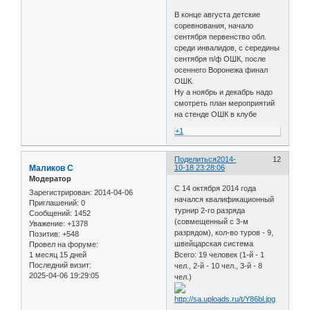
В конце августа детские
соревнования, начало
сентября первенство обл.
среди инвалидов, с середины
сентября п/ф ОШК, после
осеннего Воронежа финал
ОШК.
Ну а ноябрь и декабрь надо
смотреть план мероприятий
на стенде ОШК в клубе
+1
Поделиться
2014-
12
Маликов С
10-18 23:28:06
Модератор
С 14 октября 2014 года
Зарегистрирован
: 2014-04-06
начался квалификационный
Приглашений:
0
турнир 2-го разряда
Сообщений:
1452
(совмещенный с 3-м
Уважение:
+1378
разрядом), кол-во туров - 9,
Позитив:
+548
швейцарская система
Провел на форуме:
1 месяц 15 дней
Всего: 19 человек (1-й - 1
Последний визит:
чел., 2-й - 10 чел., 3-й - 8
2025-04-06 19:29:05
чел.)