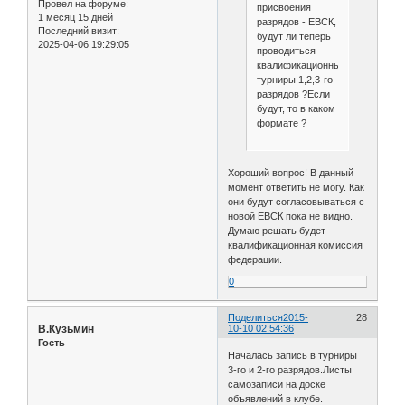
Провел на форуме:
присвоения
1 месяц 15 дней
разрядов - ЕВСК,
Последний визит:
будут ли теперь
2025-04-06 19:29:05
проводиться
квалификационные
турниры 1,2,3-го
разрядов ?Если
будут, то в каком
формате ?
Хороший вопрос! В данный
момент ответить не могу. Как
они будут согласовываться с
новой ЕВСК пока не видно.
Думаю решать будет
квалификационная комиссия
федерации.
0
Поделиться
2015-
28
В.Кузьмин
10-10 02:54:36
Гость
Началась запись в турниры
3-го и 2-го разрядов.Листы
самозаписи на доске
объявлений в клубе.