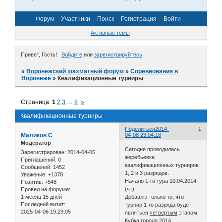
Форум
Участники
Поиск
Регистрация
Войти
Активные темы
Привет, Гость!
Войдите
или
зарегистрируйтесь
.
»
Воронежский шахматный форум
»
Соревнования в
Воронеже
»
Квалификационные турниры
Страница:
1
2
3
…
8
»
Квалификационные турниры
Поделиться
2014-
1
Маликов С
04-08 23:04:18
Модератор
Сегодня проводилась
Зарегистрирован
: 2014-04-06
жеребьевка
Приглашений:
0
квалификационных турниров
Сообщений:
1452
1, 2 и 3 разрядов.
Уважение:
+1378
Начало 1-го тура 10.04.2014
Позитив:
+548
(чт)
Провел на форуме:
1 месяц 15 дней
Добавлю только то, что
Последний визит:
турнир 1-го разряда будет
2025-04-06 19:29:05
являться
четвертым
этапом
Кубка города 2014.