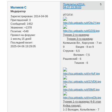
Поделиться
2014-
5
Маликов С
04-27 23:39:03
Модератор
ИТОГИ:
Зарегистрирован
: 2014-04-06
Приглашений:
0
Сообщений:
1452
Уважение:
+1378
Позитив:
+548
Турнир 2-го разряда
:
Провел на форуме:
1 месяц 15 дней
Турнир 3-го разряда
:
Последний визит:
Колмыков Вл., Корсунов - 7 из
2025-04-06 19:29:05
9 Емцев - 8 из 9
Струков - 6,5
Волович -7,5
Рашевский - 6
Тишков - 6
Турнир 1-го разряда (4-й этап
Кубка города):
1-2 Володин, Колыбелкин - 7