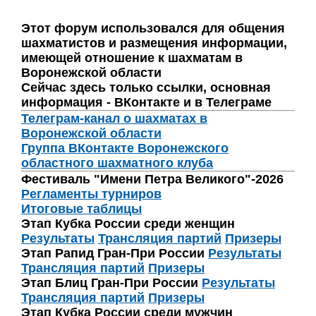
Этот форум использовался для общения
шахматистов и размещения информации,
имеющей отношение к шахматам в
Воронежской области
Сейчас здесь только ссылки, основная
информация - ВКонтакте и в Телеграме
Телеграм-канал о шахматах в
Воронежской области
Группа ВКонтакте Воронежского
областного шахматного клуба
Фестиваль "Имени Петра Великого"-2026
Регламенты турниров
Итоговые таблицы
Этап Кубка России среди женщин
Результаты
Трансляция партий
Призеры
Этап Рапид Гран-При России
Результаты
Трансляция партий
Призеры
Этап Блиц Гран-При России
Результаты
Трансляция партий
Призеры
Этап Кубка России среди мужчин