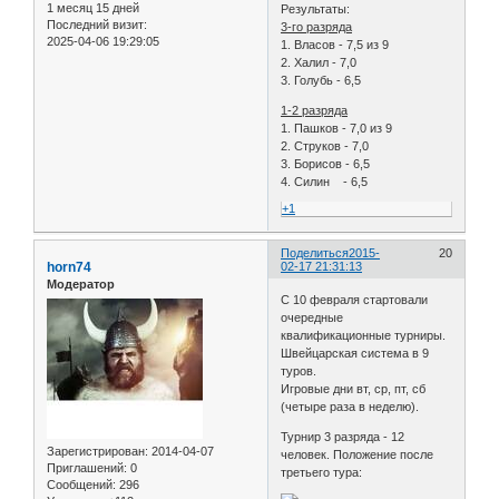
1 месяц 15 дней
Результаты:
Последний визит:
3-го разряда
2025-04-06 19:29:05
1. Власов - 7,5 из 9
2. Халил - 7,0
3. Голубь - 6,5
1-2 разряда
1. Пашков - 7,0 из 9
2. Струков - 7,0
3. Борисов - 6,5
4. Силин - 6,5
+1
Поделиться
2015-
20
horn74
02-17 21:31:13
Модератор
C 10 февраля стартовали
очередные
квалификационные турниры.
Швейцарская система в 9
туров.
Игровые дни вт, ср, пт, сб
(четыре раза в неделю).
Турнир 3 разряда - 12
Зарегистрирован
: 2014-04-07
человек. Положение после
Приглашений:
0
третьего тура:
Сообщений:
296