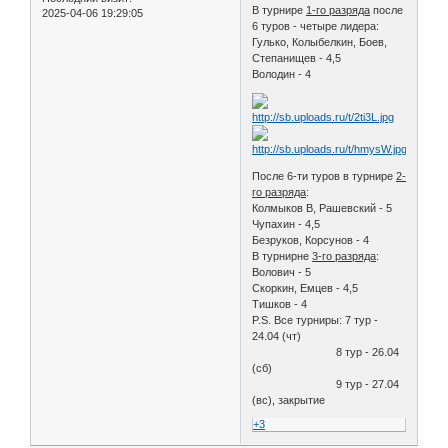
В турнире
1-го разряда
после
2025-04-06 19:29:05
6 туров - четыре лидера:
Гулько, Колыбелкин, Боев,
Степанищев - 4,5
Володин - 4
После 6-ти туров в турнире
2-
го разряда
:
Колмыков В, Рашевский - 5
Чупахин - 4,5
Безруков, Корсунов - 4
В турнирне
3-го разряда
:
Волович - 5
Скоркин, Емцев - 4,5
Тишков - 4
P.S. Все турниры: 7 тур -
24.04 (чт)
8 тур - 26.04
(сб)
9 тур - 27.04
(вс), закрытие
+3