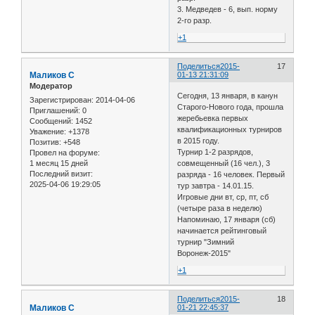
3. Медведев - 6, вып. норму
2-го разр.
+1
Поделиться
2015-
17
Маликов С
01-13 21:31:09
Модератор
Сегодня, 13 января, в канун
Зарегистрирован
: 2014-04-06
Старого-Нового года, прошла
Приглашений:
0
жеребьевка первых
Сообщений:
1452
квалификационных турниров
Уважение:
+1378
в 2015 году.
Позитив:
+548
Турнир 1-2 разрядов,
Провел на форуме:
1 месяц 15 дней
совмещенный (16 чел.), 3
Последний визит:
разряда - 16 человек. Первый
2025-04-06 19:29:05
тур завтра - 14.01.15.
Игровые дни вт, ср, пт, сб
(четыре раза в неделю)
Напоминаю, 17 января (сб)
начинается рейтинговый
турнир "Зимний
Воронеж-2015"
+1
Поделиться
2015-
18
Маликов С
01-21 22:45:37