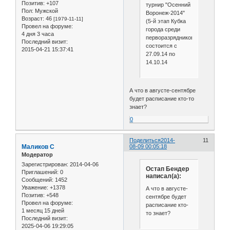
Позитив:
+107
турнир "Осенний
Пол:
Мужской
Воронеж-2014"
Возраст:
46
[1979-11-11]
(5-й этап Кубка
Провел на форуме:
города среди
4 дня 3 часа
перворазрядников)
Последний визит:
состоится с
2015-04-21 15:37:41
27.09.14 по
14.10.14
А что в августе-сентябре
будет расписание кто-то
знает?
0
Поделиться
2014-
11
Маликов С
08-09 00:05:18
Модератор
Зарегистрирован
: 2014-04-06
Остап Бендер
Приглашений:
0
написал(а):
Сообщений:
1452
Уважение:
+1378
А что в августе-
Позитив:
+548
сентябре будет
Провел на форуме:
расписание кто-
1 месяц 15 дней
то знает?
Последний визит:
2025-04-06 19:29:05