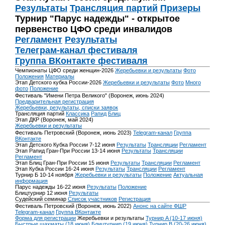
Результаты
Трансляция партий
Призеры
Турнир "Парус надежды" - открытое
первенство ЦФО среди инвалидов
Регламент
Результаты
Телеграм-канал фестиваля
Группа ВКонтакте фестиваля
Чемпионаты ЦФО среди женщин-2026
Жеребьевки и результаты
Фото
Положения
Материалы
Этап Детского кубка России-2026
Жеребьевки и результаты
Фото
Много
фото
Положение
Фестиваль "Имени Петра Великого" (Воронеж, июнь 2024)
Предварительная регистрация
Жеребьевки, результаты, списки заявок
Трансляция партий
Классика
Рапид
Блиц
Этап ДКР (Воронеж, май 2024)
Жеребьевки и результаты
Фестиваль Петровский (Воронеж, июнь 2023)
Telegram-канал
Группа
ВКонтакте
Этап Детского Кубка России 7-12 июня
Результаты
Трансляции
Регламент
Этап Рапид Гран-При России 13-14 июня
Результаты
Трансляции
Регламент
Этап Блиц Гран-При России 15 июня
Результаты
Трансляции
Регламент
Этап Кубка России 16-24 июня
Результаты
Трансляции
Регламент
Турнир Б 10-14 ноября
Жеребьевки и результаты
Положение
Актуальная
информация
Парус надежды 16-22 июня
Результаты
Положение
Блицтурнир 12 июня
Результаты
Судейский семинар
Список участников
Регистрация
Фестиваль Петровский (Воронеж, июнь 2022)
Анонс на сайте ФШР
Telegram-канал
Группа ВКонтакте
Форма для регистрации
Жеребьевки и результаты
Турнир A (10-17 июня)
Быстрые шахматы (18 июня)
Блицтурнир (19 июня)
Турнир B (20-26 июня)