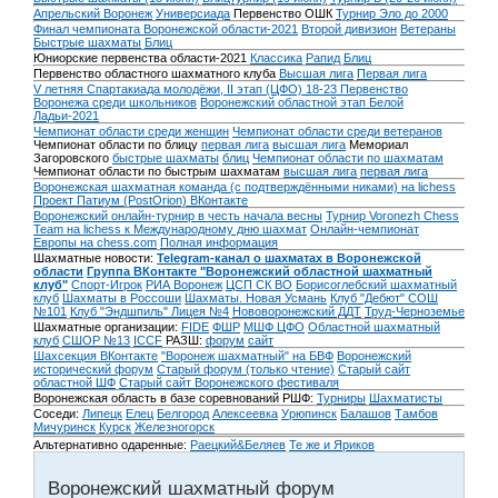
Апрельский Воронеж
Универсиада
Первенство ОШК
Турнир Эло до 2000
Финал чемпионата Воронежской области-2021
Второй дивизион
Ветераны
Быстрые шахматы
Блиц
Юниорские первенства области-2021
Классика
Рапид
Блиц
Первенство областного шахматного клуба
Высшая лига
Первая лига
V летняя Спартакиада молодёжи, II этап (ЦФО) 18-23
Первенство
Воронежа среди школьников
Воронежский областной этап Белой
Ладьи-2021
Чемпионат области среди женщин
Чемпионат области среди ветеранов
Чемпионат области по блицу
первая лига
высшая лига
Мемориал
Загоровского
быстрые шахматы
блиц
Чемпионат области по шахматам
Чемпионат области по быстрым шахматам
высшая лига
первая лига
Воронежская шахматная команда (с подтверждёнными никами) на lichess
Проект Патиум (PostOrion) ВКонтакте
Воронежский онлайн-турнир в честь начала весны
Турнир Voronezh Chess
Team на lichess к Международному дню шахмат
Онлайн-чемпионат
Европы на chess.com
Полная информация
Шахматные новости:
Telegram-канал о шахматах в Воронежской
области
Группа ВКонтакте "Воронежский областной шахматный
клуб"
Спорт-Игрок
РИА Воронеж
ЦСП СК ВО
Борисоглебский шахматный
клуб
Шахматы в Россоши
Шахматы. Новая Усмань
Клуб "Дебют" СОШ
№101
Клуб "Эндшпиль" Лицея №4
Нововоронежский ДДТ
Труд-Черноземье
Шахматные организации:
FIDE
ФШР
МШФ ЦФО
Областной шахматный
клуб
СШОР №13
ICCF
РАЗШ:
форум
сайт
Шахсекция ВКонтакте
"Воронеж шахматный" на БВФ
Воронежский
исторический форум
Cтарый форум (только чтение)
Старый сайт
областной ШФ
Старый сайт Воронежского фестиваля
Воронежская область в базе соревнований РШФ:
Турниры
Шахматисты
Соседи:
Липецк
Елец
Белгород
Алексеевка
Урюпинск
Балашов
Тамбов
Мичуринск
Курск
Железногорск
Альтернативно одаренные:
Раецкий&Беляев
Те же и Яриков
Воронежский шахматный форум