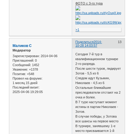
ФОТО с 3-го тура
+1
Поделиться
2014-
13
Маликов С
10-28 14:03:57
Модератор
Сегодня 7-й тур в
Зарегистрирован
: 2014-04-06
квалификационном турнире
Приглашений:
0
2-го разряда.
Сообщений:
1452
После шести туров, лидирует
Уважение:
+1378
Зотов - 5,5 из 6
Позитив:
+548
Следом идут Кузьмин,
Провел на форуме:
1 месяц 15 дней
Николаев - 4,5 из 6
Последний визит:
Остальные ближайшие
2025-04-06 19:29:05
преследователи отстают на 2
очка и более.
В 7 туре наступает момент
истины в партии Николаев -
Зотов.
В случае победы, у Зотова
все шансы на первое место
В турнире, занявшему 1-е
место присваивается 1-й