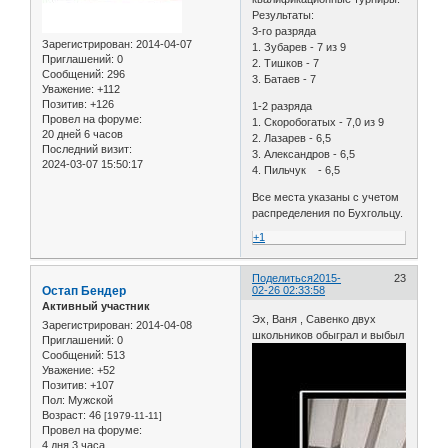
Результаты:
3-го разряда
Зарегистрирован
: 2014-04-07
1. Зубарев - 7 из 9
Приглашений:
0
2. Тишков - 7
Сообщений:
296
3. Батаев - 7
Уважение:
+112
Позитив:
+126
1-2 разряда
Провел на форуме:
1. Скоробогатых - 7,0 из 9
20 дней 6 часов
2. Лазарев - 6,5
Последний визит:
3. Александров - 6,5
2024-03-07 15:50:17
4. Пильчук - 6,5
Все места указаны с учетом
распределения по Бухгольцу.
+1
Поделиться
2015-
23
Остап Бендер
02-26 02:33:58
Активный участник
Эх, Ваня , Савенко двух
Зарегистрирован
: 2014-04-08
школьников обыграл и выбыл
Приглашений:
0
Сообщений:
513
Уважение:
+52
Позитив:
+107
Пол:
Мужской
Возраст:
46
[1979-11-11]
Провел на форуме:
4 дня 3 часа