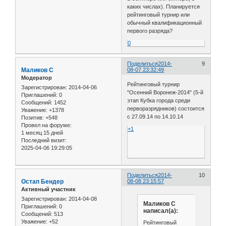
каких числах). Планируется
рейтинговый турнир или
обычный квалификационный
первого разряда?
0
Поделиться
2014-
9
Маликов С
08-07 23:32:49
Модератор
Рейтинговый турнир
Зарегистрирован
: 2014-04-06
"Осенний Воронеж-2014" (5-й
Приглашений:
0
этап Кубка города среди
Сообщений:
1452
перворазрядников) состоится
Уважение:
+1378
с 27.09.14 по 14.10.14
Позитив:
+548
Провел на форуме:
+1
1 месяц 15 дней
Последний визит:
2025-04-06 19:29:05
Поделиться
2014-
10
Остап Бендер
08-08 23:15:57
Активный участник
Зарегистрирован
: 2014-04-08
Маликов С
Приглашений:
0
написал(а):
Сообщений:
513
Уважение:
+52
Рейтинговый