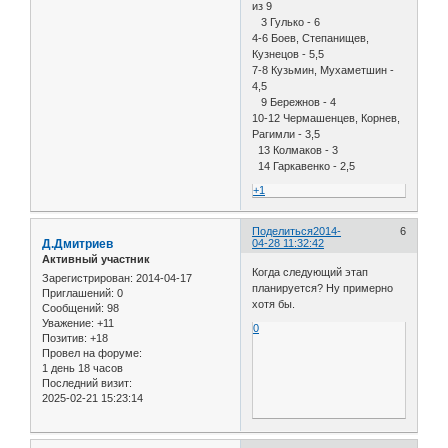
из 9
3 Гулько - 6
4-6 Боев, Степанищев,
Кузнецов - 5,5
7-8 Кузьмин, Мухаметшин -
4,5
9 Бережнов - 4
10-12 Чермашенцев, Корнев,
Рагимли - 3,5
13 Колмаков - 3
14 Гаркавенко - 2,5
+1
Поделиться
2014-
6
Д.Дмитриев
04-28 11:32:42
Активный участник
Когда следующий этап
Зарегистрирован
: 2014-04-17
планируется? Ну примерно
Приглашений:
0
хотя бы.
Сообщений:
98
Уважение:
+11
0
Позитив:
+18
Провел на форуме:
1 день 18 часов
Последний визит:
2025-02-21 15:23:14