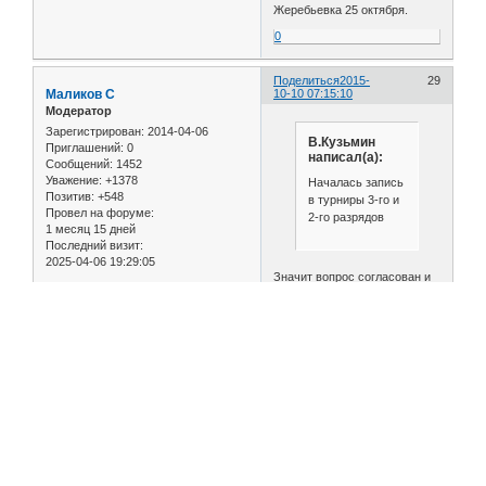
Жеребьевка 25 октября.
0
Поделиться
2015-
29
Маликов С
10-10 07:15:10
Модератор
Зарегистрирован
: 2014-04-06
В.Кузьмин
Приглашений:
0
написал(а):
Сообщений:
1452
Уважение:
+1378
Началась запись
Позитив:
+548
в турниры 3-го и
Провел на форуме:
2-го разрядов
1 месяц 15 дней
Последний визит:
2025-04-06 19:29:05
Значит вопрос согласован и
турниры пока сохранены. Вот
и хорошо
0
Поделиться
2015-
30
В.Кузьмин
10-10 14:11:59
Гость
Сохранены только
квалификационные турниры
2-го и 3-го разрядов.
Для перворазрядников, по