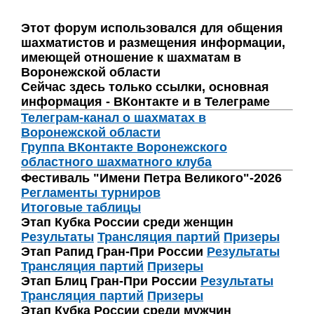
Этот форум использовался для общения
шахматистов и размещения информации,
имеющей отношение к шахматам в
Воронежской области
Сейчас здесь только ссылки, основная
информация - ВКонтакте и в Телеграме
Телеграм-канал о шахматах в
Воронежской области
Группа ВКонтакте Воронежского
областного шахматного клуба
Фестиваль "Имени Петра Великого"-2026
Регламенты турниров
Итоговые таблицы
Этап Кубка России среди женщин
Результаты
Трансляция партий
Призеры
Этап Рапид Гран-При России
Результаты
Трансляция партий
Призеры
Этап Блиц Гран-При России
Результаты
Трансляция партий
Призеры
Этап Кубка России среди мужчин