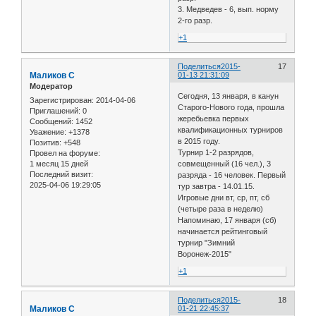
3. Медведев - 6, вып. норму
2-го разр.
+1
Поделиться
2015-
17
Маликов С
01-13 21:31:09
Модератор
Сегодня, 13 января, в канун
Зарегистрирован
: 2014-04-06
Старого-Нового года, прошла
Приглашений:
0
жеребьевка первых
Сообщений:
1452
квалификационных турниров
Уважение:
+1378
в 2015 году.
Позитив:
+548
Турнир 1-2 разрядов,
Провел на форуме:
1 месяц 15 дней
совмещенный (16 чел.), 3
Последний визит:
разряда - 16 человек. Первый
2025-04-06 19:29:05
тур завтра - 14.01.15.
Игровые дни вт, ср, пт, сб
(четыре раза в неделю)
Напоминаю, 17 января (сб)
начинается рейтинговый
турнир "Зимний
Воронеж-2015"
+1
Поделиться
2015-
18
Маликов С
01-21 22:45:37