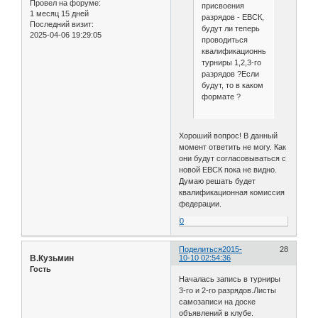
Провел на форуме:
присвоения
1 месяц 15 дней
разрядов - ЕВСК,
Последний визит:
будут ли теперь
2025-04-06 19:29:05
проводиться
квалификационные
турниры 1,2,3-го
разрядов ?Если
будут, то в каком
формате ?
Хороший вопрос! В данный
момент ответить не могу. Как
они будут согласовываться с
новой ЕВСК пока не видно.
Думаю решать будет
квалификационная комиссия
федерации.
0
Поделиться
2015-
28
В.Кузьмин
10-10 02:54:36
Гость
Началась запись в турниры
3-го и 2-го разрядов.Листы
самозаписи на доске
объявлений в клубе.