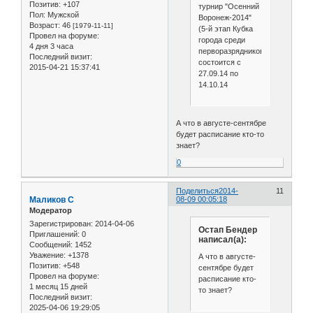
Позитив:
+107
турнир "Осенний
Пол:
Мужской
Воронеж-2014"
Возраст:
46
[1979-11-11]
(5-й этап Кубка
Провел на форуме:
города среди
4 дня 3 часа
перворазрядников)
Последний визит:
состоится с
2015-04-21 15:37:41
27.09.14 по
14.10.14
А что в августе-сентябре
будет расписание кто-то
знает?
0
Поделиться
2014-
11
Маликов С
08-09 00:05:18
Модератор
Зарегистрирован
: 2014-04-06
Остап Бендер
Приглашений:
0
написал(а):
Сообщений:
1452
Уважение:
+1378
А что в августе-
Позитив:
+548
сентябре будет
Провел на форуме:
расписание кто-
1 месяц 15 дней
то знает?
Последний визит:
2025-04-06 19:29:05