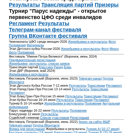
Результаты
Трансляция партий
Призеры
Турнир "Парус надежды" - открытое
первенство ЦФО среди инвалидов
Регламент
Результаты
Телеграм-канал фестиваля
Группа ВКонтакте фестиваля
Чемпионаты ЦФО среди женщин-2026
Жеребьевки и результаты
Фото
Положения
Материалы
Этап Детского кубка России-2026
Жеребьевки и результаты
Фото
Много
фото
Положение
Фестиваль "Имени Петра Великого" (Воронеж, июнь 2024)
Предварительная регистрация
Жеребьевки, результаты, списки заявок
Трансляция партий
Классика
Рапид
Блиц
Этап ДКР (Воронеж, май 2024)
Жеребьевки и результаты
Фестиваль Петровский (Воронеж, июнь 2023)
Telegram-канал
Группа
ВКонтакте
Этап Детского Кубка России 7-12 июня
Результаты
Трансляции
Регламент
Этап Рапид Гран-При России 13-14 июня
Результаты
Трансляции
Регламент
Этап Блиц Гран-При России 15 июня
Результаты
Трансляции
Регламент
Этап Кубка России 16-24 июня
Результаты
Трансляции
Регламент
Турнир Б 10-14 ноября
Жеребьевки и результаты
Положение
Актуальная
информация
Парус надежды 16-22 июня
Результаты
Положение
Блицтурнир 12 июня
Результаты
Судейский семинар
Список участников
Регистрация
Фестиваль Петровский (Воронеж, июнь 2022)
Анонс на сайте ФШР
Telegram-канал
Группа ВКонтакте
Форма для регистрации
Жеребьевки и результаты
Турнир A (10-17 июня)
Быстрые шахматы (18 июня)
Блицтурнир (19 июня)
Турнир B (20-26 июня)