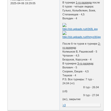
В турнире
1-го разряда
после
2025-04-06 19:29:05
6 туров - четыре лидера:
Гулько, Колыбелкин, Боев,
Степанищев - 4,5
Володин - 4
После 6-ти туров в турнире
2-
го разряда
:
Колмыков В, Рашевский - 5
Чупахин - 4,5
Безруков, Корсунов - 4
В турнирне
3-го разряда
:
Волович - 5
Скоркин, Емцев - 4,5
Тишков - 4
P.S. Все турниры: 7 тур -
24.04 (чт)
8 тур - 26.04
(сб)
9 тур - 27.04
(вс), закрытие
+3