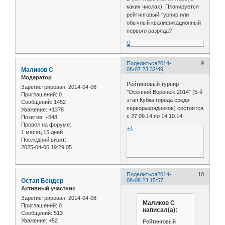
каких числах). Планируется
рейтинговый турнир или
обычный квалификационный
первого разряда?
0
Поделиться
2014-
9
Маликов С
08-07 23:32:49
Модератор
Рейтинговый турнир
Зарегистрирован
: 2014-04-06
"Осенний Воронеж-2014" (5-й
Приглашений:
0
этап Кубка города среди
Сообщений:
1452
перворазрядников) состоится
Уважение:
+1378
с 27.09.14 по 14.10.14
Позитив:
+548
Провел на форуме:
+1
1 месяц 15 дней
Последний визит:
2025-04-06 19:29:05
Поделиться
2014-
10
Остап Бендер
08-08 23:15:57
Активный участник
Зарегистрирован
: 2014-04-08
Маликов С
Приглашений:
0
написал(а):
Сообщений:
513
Уважение:
+52
Рейтинговый