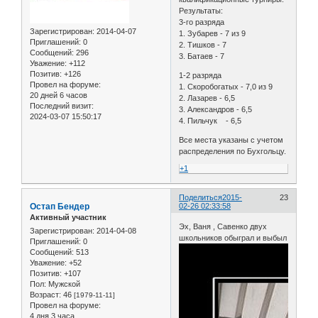
Результаты:
3-го разряда
Зарегистрирован
: 2014-04-07
1. Зубарев - 7 из 9
Приглашений:
0
2. Тишков - 7
Сообщений:
296
3. Батаев - 7
Уважение:
+112
Позитив:
+126
1-2 разряда
Провел на форуме:
1. Скоробогатых - 7,0 из 9
20 дней 6 часов
2. Лазарев - 6,5
Последний визит:
3. Александров - 6,5
2024-03-07 15:50:17
4. Пильчук - 6,5
Все места указаны с учетом
распределения по Бухгольцу.
+1
Поделиться
2015-
23
Остап Бендер
02-26 02:33:58
Активный участник
Эх, Ваня , Савенко двух
Зарегистрирован
: 2014-04-08
школьников обыграл и выбыл
Приглашений:
0
Сообщений:
513
Уважение:
+52
Позитив:
+107
Пол:
Мужской
Возраст:
46
[1979-11-11]
Провел на форуме:
4 дня 3 часа