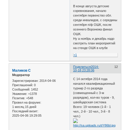
В конце августа детские
соревнования, начало
сентября первенство обл.
среди инвалидов, с середины
сентября п/ф ОШК, после
осеннего Воронежа финал
ОШК.
Ну а ноябрь и декабрь надо
смотреть план мероприятий
на стенде ОШК в клубе
+1
Поделиться
2014-
12
Маликов С
10-18 23:28:06
Модератор
С 14 октября 2014 года
Зарегистрирован
: 2014-04-06
начался квалификационный
Приглашений:
0
турнир 2-го разряда
Сообщений:
1452
(совмещенный с 3-м
Уважение:
+1378
разрядом), кол-во туров - 9,
Позитив:
+548
швейцарская система
Провел на форуме:
1 месяц 15 дней
Всего: 19 человек (1-й - 1
Последний визит:
чел., 2-й - 10 чел., 3-й - 8
2025-04-06 19:29:05
чел.)