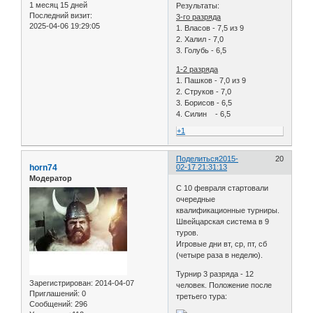
1 месяц 15 дней
Результаты:
Последний визит:
3-го разряда
2025-04-06 19:29:05
1. Власов - 7,5 из 9
2. Халил - 7,0
3. Голубь - 6,5
1-2 разряда
1. Пашков - 7,0 из 9
2. Струков - 7,0
3. Борисов - 6,5
4. Силин - 6,5
+1
Поделиться
2015-
20
horn74
02-17 21:31:13
Модератор
C 10 февраля стартовали
очередные
квалификационные турниры.
Швейцарская система в 9
туров.
Игровые дни вт, ср, пт, сб
(четыре раза в неделю).
Турнир 3 разряда - 12
Зарегистрирован
: 2014-04-07
человек. Положение после
Приглашений:
0
третьего тура:
Сообщений:
296