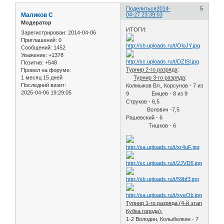
Поделиться
2014-
5
Маликов С
04-27 23:39:03
Модератор
ИТОГИ:
Зарегистрирован
: 2014-04-06
Приглашений:
0
Сообщений:
1452
Уважение:
+1378
Позитив:
+548
Турнир 2-го разряда
:
Провел на форуме:
1 месяц 15 дней
Турнир 3-го разряда
:
Последний визит:
Колмыков Вл., Корсунов - 7 из
2025-04-06 19:29:05
9 Емцев - 8 из 9
Струков - 6,5
Волович -7,5
Рашевский - 6
Тишков - 6
Турнир 1-го разряда (4-й этап
Кубка города):
1-2 Володин, Колыбелкин - 7