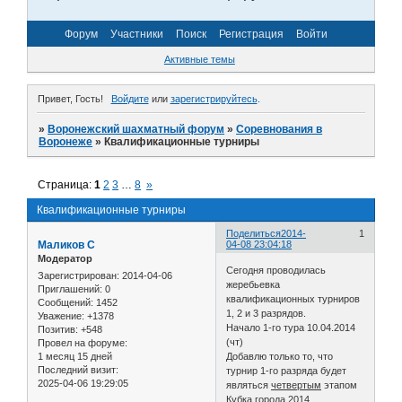
Форум
Участники
Поиск
Регистрация
Войти
Активные темы
Привет, Гость!
Войдите
или
зарегистрируйтесь
.
»
Воронежский шахматный форум
»
Соревнования в
Воронеже
»
Квалификационные турниры
Страница:
1
2
3
…
8
»
Квалификационные турниры
Поделиться
2014-
1
Маликов С
04-08 23:04:18
Модератор
Сегодня проводилась
Зарегистрирован
: 2014-04-06
жеребьевка
Приглашений:
0
квалификационных турниров
Сообщений:
1452
1, 2 и 3 разрядов.
Уважение:
+1378
Начало 1-го тура 10.04.2014
Позитив:
+548
(чт)
Провел на форуме:
1 месяц 15 дней
Добавлю только то, что
Последний визит:
турнир 1-го разряда будет
2025-04-06 19:29:05
являться
четвертым
этапом
Кубка города 2014.