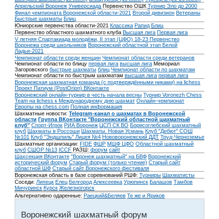
Апрельский Воронеж
Универсиада
Первенство ОШК
Турнир Эло до 2000
Финал чемпионата Воронежской области-2021
Второй дивизион
Ветераны
Быстрые шахматы
Блиц
Юниорские первенства области-2021
Классика
Рапид
Блиц
Первенство областного шахматного клуба
Высшая лига
Первая лига
V летняя Спартакиада молодёжи, II этап (ЦФО) 18-23
Первенство
Воронежа среди школьников
Воронежский областной этап Белой
Ладьи-2021
Чемпионат области среди женщин
Чемпионат области среди ветеранов
Чемпионат области по блицу
первая лига
высшая лига
Мемориал
Загоровского
быстрые шахматы
блиц
Чемпионат области по шахматам
Чемпионат области по быстрым шахматам
высшая лига
первая лига
Воронежская шахматная команда (с подтверждёнными никами) на lichess
Проект Патиум (PostOrion) ВКонтакте
Воронежский онлайн-турнир в честь начала весны
Турнир Voronezh Chess
Team на lichess к Международному дню шахмат
Онлайн-чемпионат
Европы на chess.com
Полная информация
Шахматные новости:
Telegram-канал о шахматах в Воронежской
области
Группа ВКонтакте "Воронежский областной шахматный
клуб"
Спорт-Игрок
РИА Воронеж
ЦСП СК ВО
Борисоглебский шахматный
клуб
Шахматы в Россоши
Шахматы. Новая Усмань
Клуб "Дебют" СОШ
№101
Клуб "Эндшпиль" Лицея №4
Нововоронежский ДДТ
Труд-Черноземье
Шахматные организации:
FIDE
ФШР
МШФ ЦФО
Областной шахматный
клуб
СШОР №13
ICCF
РАЗШ:
форум
сайт
Шахсекция ВКонтакте
"Воронеж шахматный" на БВФ
Воронежский
исторический форум
Cтарый форум (только чтение)
Старый сайт
областной ШФ
Старый сайт Воронежского фестиваля
Воронежская область в базе соревнований РШФ:
Турниры
Шахматисты
Соседи:
Липецк
Елец
Белгород
Алексеевка
Урюпинск
Балашов
Тамбов
Мичуринск
Курск
Железногорск
Альтернативно одаренные:
Раецкий&Беляев
Те же и Яриков
Воронежский шахматный форум