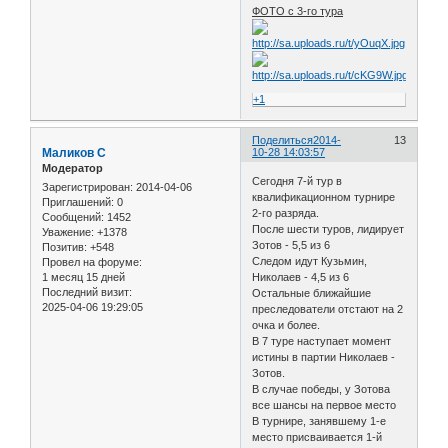
ФОТО с 3-го тура
+1
Поделиться
2014-
13
Маликов С
10-28 14:03:57
Модератор
Сегодня 7-й тур в
Зарегистрирован
: 2014-04-06
квалификационном турнире
Приглашений:
0
2-го разряда.
Сообщений:
1452
После шести туров, лидирует
Уважение:
+1378
Зотов - 5,5 из 6
Позитив:
+548
Следом идут Кузьмин,
Провел на форуме:
1 месяц 15 дней
Николаев - 4,5 из 6
Последний визит:
Остальные ближайшие
2025-04-06 19:29:05
преследователи отстают на 2
очка и более.
В 7 туре наступает момент
истины в партии Николаев -
Зотов.
В случае победы, у Зотова
все шансы на первое место
В турнире, занявшему 1-е
место присваивается 1-й