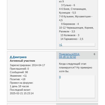
из 9
3 Гулько - 6
4-6 Боев, Степанищев,
Кузнецов - 5,5
7-8 Кузьмин, Мухаметшин -
4,5
9 Бережнов - 4
10-12 Чермашенцев, Корнев,
Рагимли - 3,5
13 Колмаков - 3
14 Гаркавенко - 2,5
+1
Поделиться
2014-
6
Д.Дмитриев
04-28 11:32:42
Активный участник
Когда следующий этап
Зарегистрирован
: 2014-04-17
планируется? Ну примерно
Приглашений:
0
хотя бы.
Сообщений:
98
Уважение:
+11
0
Позитив:
+18
Провел на форуме:
1 день 18 часов
Последний визит:
2025-02-21 15:23:14