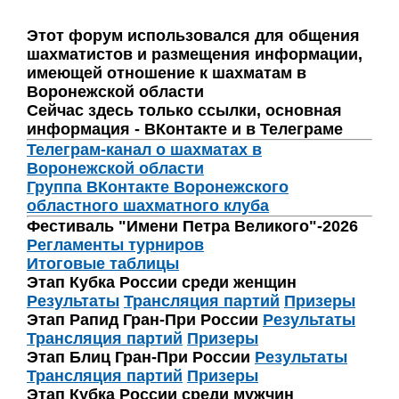
Этот форум использовался для общения
шахматистов и размещения информации,
имеющей отношение к шахматам в
Воронежской области
Сейчас здесь только ссылки, основная
информация - ВКонтакте и в Телеграме
Телеграм-канал о шахматах в
Воронежской области
Группа ВКонтакте Воронежского
областного шахматного клуба
Фестиваль "Имени Петра Великого"-2026
Регламенты турниров
Итоговые таблицы
Этап Кубка России среди женщин
Результаты
Трансляция партий
Призеры
Этап Рапид Гран-При России
Результаты
Трансляция партий
Призеры
Этап Блиц Гран-При России
Результаты
Трансляция партий
Призеры
Этап Кубка России среди мужчин