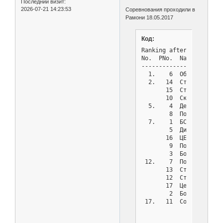
Последний визит:
2026-07-21 14:23:53
Соревнования проходили в
Рамони 18.05.2017
Код:
Ranking after round 5 o
No.  PNo.  Name        
-----------------------
  1.    6  Обл 1       
  2.   14  Стомат 4    
       15  Стомат обл  
       10  Скорая № 1  
  5.    4  Детская № 1 
        8  Поликлиника 
  7.    1  БСМП 8      
        5  Диагност. це
       16  ЦЕНТР СПИДА 
        9  Поликлиника 
        3  Больница 2 (
 12.    7  Поликлиника 
       13  Стомат 3    
       12  Станция кров
       17  Центр мед ка
        2  Больница 11 
 17.   11  Сомовский са