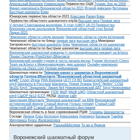
Апрельский Воронеж
Универсиада
Первенство ОШК
Турнир Эло до 2000
Финал чемпионата Воронежской области-2021
Второй дивизион
Ветераны
Быстрые шахматы
Блиц
Юниорские первенства области-2021
Классика
Рапид
Блиц
Первенство областного шахматного клуба
Высшая лига
Первая лига
V летняя Спартакиада молодёжи, II этап (ЦФО) 18-23
Первенство
Воронежа среди школьников
Воронежский областной этап Белой
Ладьи-2021
Чемпионат области среди женщин
Чемпионат области среди ветеранов
Чемпионат области по блицу
первая лига
высшая лига
Мемориал
Загоровского
быстрые шахматы
блиц
Чемпионат области по шахматам
Чемпионат области по быстрым шахматам
высшая лига
первая лига
Воронежская шахматная команда (с подтверждёнными никами) на lichess
Проект Патиум (PostOrion) ВКонтакте
Воронежский онлайн-турнир в честь начала весны
Турнир Voronezh Chess
Team на lichess к Международному дню шахмат
Онлайн-чемпионат
Европы на chess.com
Полная информация
Шахматные новости:
Telegram-канал о шахматах в Воронежской
области
Группа ВКонтакте "Воронежский областной шахматный
клуб"
Спорт-Игрок
РИА Воронеж
ЦСП СК ВО
Борисоглебский шахматный
клуб
Шахматы в Россоши
Шахматы. Новая Усмань
Клуб "Дебют" СОШ
№101
Клуб "Эндшпиль" Лицея №4
Нововоронежский ДДТ
Труд-Черноземье
Шахматные организации:
FIDE
ФШР
МШФ ЦФО
Областной шахматный
клуб
СШОР №13
ICCF
РАЗШ:
форум
сайт
Шахсекция ВКонтакте
"Воронеж шахматный" на БВФ
Воронежский
исторический форум
Cтарый форум (только чтение)
Старый сайт
областной ШФ
Старый сайт Воронежского фестиваля
Воронежская область в базе соревнований РШФ:
Турниры
Шахматисты
Соседи:
Липецк
Елец
Белгород
Алексеевка
Урюпинск
Балашов
Тамбов
Мичуринск
Курск
Железногорск
Альтернативно одаренные:
Раецкий&Беляев
Те же и Яриков
Воронежский шахматный форум