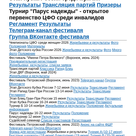
Результаты
Трансляция партий
Призеры
Турнир "Парус надежды" - открытое
первенство ЦФО среди инвалидов
Регламент
Результаты
Телеграм-канал фестиваля
Группа ВКонтакте фестиваля
Чемпионаты ЦФО среди женщин-2026
Жеребьевки и результаты
Фото
Положения
Материалы
Этап Детского кубка России-2026
Жеребьевки и результаты
Фото
Много
фото
Положение
Фестиваль "Имени Петра Великого" (Воронеж, июнь 2024)
Предварительная регистрация
Жеребьевки, результаты, списки заявок
Трансляция партий
Классика
Рапид
Блиц
Этап ДКР (Воронеж, май 2024)
Жеребьевки и результаты
Фестиваль Петровский (Воронеж, июнь 2023)
Telegram-канал
Группа
ВКонтакте
Этап Детского Кубка России 7-12 июня
Результаты
Трансляции
Регламент
Этап Рапид Гран-При России 13-14 июня
Результаты
Трансляции
Регламент
Этап Блиц Гран-При России 15 июня
Результаты
Трансляции
Регламент
Этап Кубка России 16-24 июня
Результаты
Трансляции
Регламент
Турнир Б 10-14 ноября
Жеребьевки и результаты
Положение
Актуальная
информация
Парус надежды 16-22 июня
Результаты
Положение
Блицтурнир 12 июня
Результаты
Судейский семинар
Список участников
Регистрация
Фестиваль Петровский (Воронеж, июнь 2022)
Анонс на сайте ФШР
Telegram-канал
Группа ВКонтакте
Форма для регистрации
Жеребьевки и результаты
Турнир A (10-17 июня)
Быстрые шахматы (18 июня)
Блицтурнир (19 июня)
Турнир B (20-26 июня)