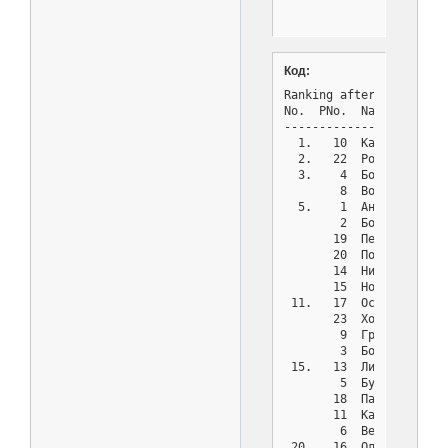
Код:
Ranking after round 5 o
No.  PNo.  Name        
-----------------------
  1.   10  Калачеевская
  2.   22  Россошанская
  3.    4  Борисоглебск
        8  Воробьевская
  5.    1  Аннинская РБ
        2  Бобровская Р
       19  Петропавловс
       20  Поворинская 
       14  Нижнедевицка
       15  Новохоперска
 11.   17  Острогоржска
       23  Хохольская Р
        9  Грибановская
        3  Богучарская 
 15.   13  Лискинская Р
        5  Бутурлиновск
       18  Павловская Р
       11  Кантемировск
        6  Верхнемамонс
 20.   16  Ольховатская