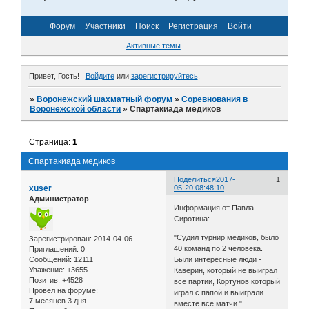
Форум
Участники
Поиск
Регистрация
Войти
Активные темы
Привет, Гость!
Войдите
или
зарегистрируйтесь
.
»
Воронежский шахматный форум
»
Соревнования в
Воронежской области
»
Спартакиада медиков
Страница:
1
Спартакиада медиков
Поделиться
2017-
1
xuser
05-20 08:48:10
Администратор
Информация от Павла
Сиротина:
"Судил турнир медиков, было
Зарегистрирован
: 2014-04-06
40 команд по 2 человека.
Приглашений:
0
Сообщений:
12111
Были интересные люди -
Уважение:
+3655
Каверин, который не выиграл
Позитив:
+4528
все партии, Кортунов который
Провел на форуме:
играл с папой и выиграли
7 месяцев 3 дня
вместе все матчи."