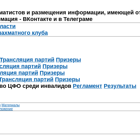
матистов и размещения информации, имеющей о
мация - ВКонтакте и в Телеграме
бласти
шахматного клуба
Трансляция партий
Призеры
сляция партий
Призеры
ляция партий
Призеры
Трансляция партий
Призеры
тво ЦФО среди инвалидов
Регламент
Результаты
я
Материалы
ложение