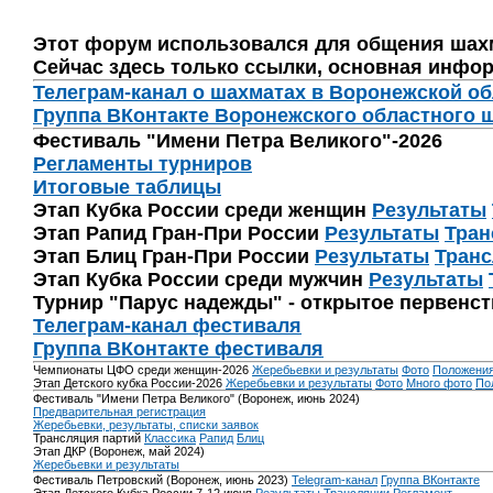
Этот форум использовался для общения шах
Сейчас здесь только ссылки, основная инфор
Телеграм-канал о шахматах в Воронежской о
Группа ВКонтакте Воронежского областного 
Фестиваль "Имени Петра Великого"-2026
Регламенты турниров
Итоговые таблицы
Этап Кубка России среди женщин
Результаты
Этап Рапид Гран-При России
Результаты
Тран
Этап Блиц Гран-При России
Результаты
Транс
Этап Кубка России среди мужчин
Результаты
Турнир "Парус надежды" - открытое первенс
Телеграм-канал фестиваля
Группа ВКонтакте фестиваля
Чемпионаты ЦФО среди женщин-2026
Жеребьевки и результаты
Фото
Положени
Этап Детского кубка России-2026
Жеребьевки и результаты
Фото
Много фото
По
Фестиваль "Имени Петра Великого" (Воронеж, июнь 2024)
Предварительная регистрация
Жеребьевки, результаты, списки заявок
Трансляция партий
Классика
Рапид
Блиц
Этап ДКР (Воронеж, май 2024)
Жеребьевки и результаты
Фестиваль Петровский (Воронеж, июнь 2023)
Telegram-канал
Группа ВКонтакте