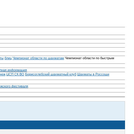
ты
блиц
Чемпионат области по шахматам
Чемпионат области по быстрым
лная информация
неж
ЦСП СК ВО
Борисоглебский шахматный клуб
Шахматы в Россоши
ежского фестиваля