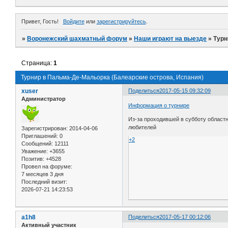
Привет, Гость!
Войдите
или
зарегистрируйтесь
.
»
Воронежский шахматный форум
»
Наши играют на выезде
»
Турн
Страница:
1
Турнир в Пальма-Де-Мальорка (Балеарские острова, Испания)
xuser
Поделиться
2017-05-15 09:32:09
Администратор
Информация о турнире
Из-за проходившей в субботу облас
любителей
Зарегистрирован
: 2014-04-06
Приглашений:
0
+2
Сообщений:
12111
Уважение:
+3655
Позитив:
+4528
Провел на форуме:
7 месяцев 3 дня
Последний визит:
2026-07-21 14:23:53
a1h8
Поделиться
2017-05-17 00:12:06
Активный участник