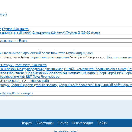
ация
л
Группа ВКонтакте
 шахматы (18 июня)
Блицтурнир (19 июня)
Турнир B (20-26 июня)
ые шахматы
Блиц
и школьников
Воронежский областной этап Белой Ладьи-2021
т области по блицу
первая лига
высшая лига
Мемориал Загоровского
быстрые шахма
 Патиум (PostOrion) ВКонтакте
на lichess к Международному дню шахмат
Онлайн-чемпионат Европы на chess.com
По
уппа ВКонтакте "Воронежский областной шахматный клуб"
Спорт-Игрок
РИА Воро
ововоронежский ДДТ
Труд-Черноземье
Р №13
ICCF
РАЗШ:
форум
сайт
 форум
Cтарый форум (только чтение)
Старый сайт областной ШФ
Старый сайт Ворон
к
Курск
Железногорск
Форум
Участники
Поиск
Регистрация
Войти
Активные темы