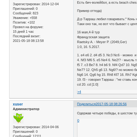
Есть бич-волейбол, а есть beach ches
Зарегистрирован
: 2014-12-04
Приглашений:
0
Пример оттеда)
Сообщений:
823
Уважение:
+558
Д-р Тарраш любил говаривать:" Конь н
Позитив:
+102
Таки оно так, но вот что бывает с це
Провел на форуме:
15 дней 1 час
16 мая,4-й тур
Последний визит:
Французская защита
2021-05-18 08:13:58
Raetsky A. - Meyer P. (2049,Ger)
1:0, 16. 5.2017.
1. e4 e6 2. d4 d5 3. Nc3 Nc6 - можно и 
4. Nf3 Nf6 5. e5 Ne4 6. Ne2!? - мысль
f5 7. c3 Be7 8. h4 b6 9. Nf4 Qd7 10. Ng
Ne7? 12. Qh5 g6 13. Ng6!? но можно бы
Ng6 14. Qg6 hg 15. Rh8 Kf7 16. Rh7 Kg
19. f3 - говорил Тарраш : "не ставь ко
cd 20. cd [1:0]
+4
xuser
Поделиться
2017-05-18 08:26:56
Администратор
Одержав четыре победы, в шестом т
0
Зарегистрирован
: 2014-04-06
Приглашений:
0
Сообщений:
12111