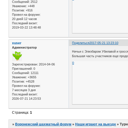
Сообщений:
2512
Уважение:
+448
Позитив:
+916
Провел на форуме:
20 дней 12 часов
Последний визит:
2019-03-22 13:48:48
xuser
Поделиться
2017-05-21 13:23:10
Администратор
Ничьи с Элизбаром Убилавой и гроссм
Большая часть участников еще продо
0
Зарегистрирован
: 2014-04-06
Приглашений:
0
Сообщений:
12111
Уважение:
+3655
Позитив:
+4528
Провел на форуме:
7 месяцев 3 дня
Последний визит:
2026-07-21 14:23:53
Страница:
1
»
Воронежский шахматный форум
»
Наши играют на выезде
»
Турн