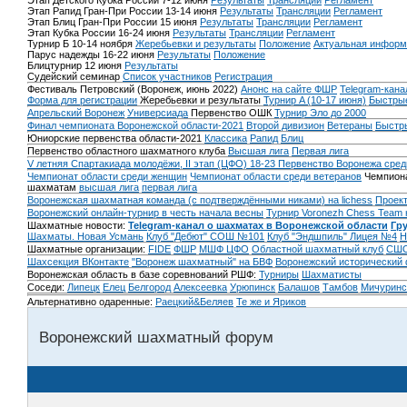
Этап Детского Кубка России 7-12 июня
Результаты
Трансляции
Регламент
Этап Рапид Гран-При России 13-14 июня
Результаты
Трансляции
Регламент
Этап Блиц Гран-При России 15 июня
Результаты
Трансляции
Регламент
Этап Кубка России 16-24 июня
Результаты
Трансляции
Регламент
Турнир Б 10-14 ноября
Жеребьевки и результаты
Положение
Актуальная информ
Парус надежды 16-22 июня
Результаты
Положение
Блицтурнир 12 июня
Результаты
Судейский семинар
Список участников
Регистрация
Фестиваль Петровский (Воронеж, июнь 2022)
Анонс на сайте ФШР
Telegram-кана
Форма для регистрации
Жеребьевки и результаты
Турнир A (10-17 июня)
Быстрые
Апрельский Воронеж
Универсиада
Первенство ОШК
Турнир Эло до 2000
Финал чемпионата Воронежской области-2021
Второй дивизион
Ветераны
Быстр
Юниорские первенства области-2021
Классика
Рапид
Блиц
Первенство областного шахматного клуба
Высшая лига
Первая лига
V летняя Спартакиада молодёжи, II этап (ЦФО) 18-23
Первенство Воронежа сред
Чемпионат области среди женщин
Чемпионат области среди ветеранов
Чемпиона
шахматам
высшая лига
первая лига
Воронежская шахматная команда (с подтверждёнными никами) на lichess
Проект
Воронежский онлайн-турнир в честь начала весны
Турнир Voronezh Chess Team 
Шахматные новости:
Telegram-канал о шахматах в Воронежской области
Гр
Шахматы. Новая Усмань
Клуб "Дебют" СОШ №101
Клуб "Эндшпиль" Лицея №4
Н
Шахматные организации:
FIDE
ФШР
МШФ ЦФО
Областной шахматный клуб
СШО
Шахсекция ВКонтакте
"Воронеж шахматный" на БВФ
Воронежский исторический
Воронежская область в базе соревнований РШФ:
Турниры
Шахматисты
Соседи:
Липецк
Елец
Белгород
Алексеевка
Урюпинск
Балашов
Тамбов
Мичуринс
Альтернативно одаренные:
Раецкий&Беляев
Те же и Яриков
Воронежский шахматный форум