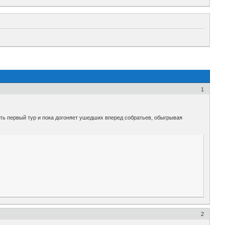
1
ь первый тур и пока догоняет ушедших вперед собратьев, обыгрывая
2