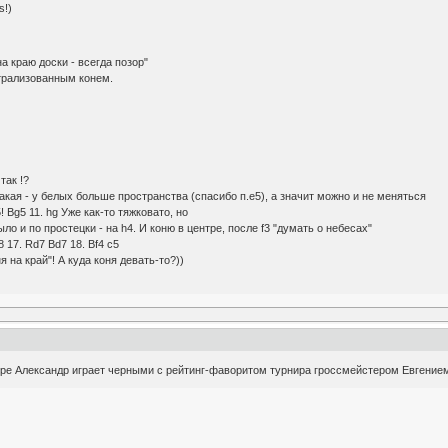
s!)
а краю доски - всегда позор"
нтрализованным конем.
так !?
 такая - у белых больше пространства (спасибо п.е5), а значит можно и не меняться
5! Bg5 11. hg Уже как-то тяжковато, но
ло и по простецки - на h4. И коню в центре, после f3 "думать о небесах"
8 17. Rd7 Bd7 18. Bf4 c5
ня на край"! А куда коня девать-то?))
уре Александр играет черными с рейтинг-фаворитом турнира гроссмейстером Евгени