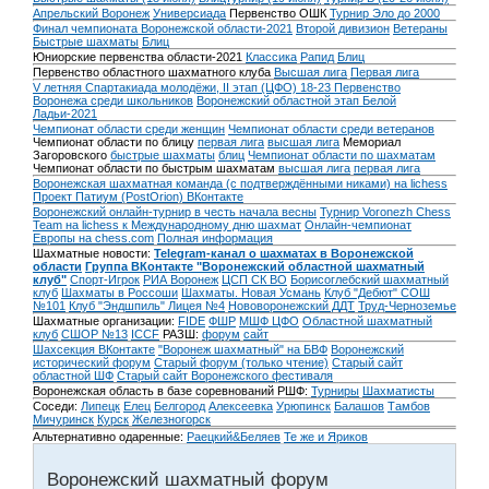
Апрельский Воронеж
Универсиада
Первенство ОШК
Турнир Эло до 2000
Финал чемпионата Воронежской области-2021
Второй дивизион
Ветераны
Быстрые шахматы
Блиц
Юниорские первенства области-2021
Классика
Рапид
Блиц
Первенство областного шахматного клуба
Высшая лига
Первая лига
V летняя Спартакиада молодёжи, II этап (ЦФО) 18-23
Первенство
Воронежа среди школьников
Воронежский областной этап Белой
Ладьи-2021
Чемпионат области среди женщин
Чемпионат области среди ветеранов
Чемпионат области по блицу
первая лига
высшая лига
Мемориал
Загоровского
быстрые шахматы
блиц
Чемпионат области по шахматам
Чемпионат области по быстрым шахматам
высшая лига
первая лига
Воронежская шахматная команда (с подтверждёнными никами) на lichess
Проект Патиум (PostOrion) ВКонтакте
Воронежский онлайн-турнир в честь начала весны
Турнир Voronezh Chess
Team на lichess к Международному дню шахмат
Онлайн-чемпионат
Европы на chess.com
Полная информация
Шахматные новости:
Telegram-канал о шахматах в Воронежской
области
Группа ВКонтакте "Воронежский областной шахматный
клуб"
Спорт-Игрок
РИА Воронеж
ЦСП СК ВО
Борисоглебский шахматный
клуб
Шахматы в Россоши
Шахматы. Новая Усмань
Клуб "Дебют" СОШ
№101
Клуб "Эндшпиль" Лицея №4
Нововоронежский ДДТ
Труд-Черноземье
Шахматные организации:
FIDE
ФШР
МШФ ЦФО
Областной шахматный
клуб
СШОР №13
ICCF
РАЗШ:
форум
сайт
Шахсекция ВКонтакте
"Воронеж шахматный" на БВФ
Воронежский
исторический форум
Cтарый форум (только чтение)
Старый сайт
областной ШФ
Старый сайт Воронежского фестиваля
Воронежская область в базе соревнований РШФ:
Турниры
Шахматисты
Соседи:
Липецк
Елец
Белгород
Алексеевка
Урюпинск
Балашов
Тамбов
Мичуринск
Курск
Железногорск
Альтернативно одаренные:
Раецкий&Беляев
Те же и Яриков
Воронежский шахматный форум