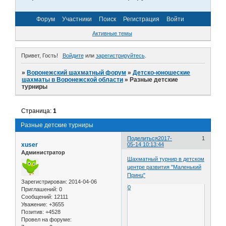
Форум
Участники
Поиск
Регистрация
Войти
Активные темы
Привет, Гость!
Войдите
или
зарегистрируйтесь
.
»
Воронежский шахматный форум
»
Детско-юношеские
шахматы в Воронежской области
»
Разные детские
турниры
Страница:
1
Разные детские турниры
Поделиться
2017-
1
xuser
05-14 10:13:44
Администратор
Шахматный турнир в детском
центре развития "Маленький
Принц"
Зарегистрирован
: 2014-04-06
0
Приглашений:
0
Сообщений:
12111
Уважение:
+3655
Позитив:
+4528
Провел на форуме: