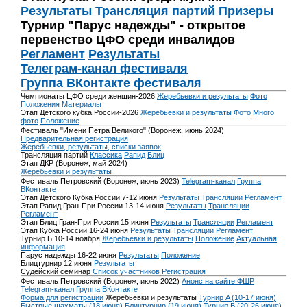
Результаты
Трансляция партий
Призеры
Турнир "Парус надежды" - открытое
первенство ЦФО среди инвалидов
Регламент
Результаты
Телеграм-канал фестиваля
Группа ВКонтакте фестиваля
Чемпионаты ЦФО среди женщин-2026
Жеребьевки и результаты
Фото
Положения
Материалы
Этап Детского кубка России-2026
Жеребьевки и результаты
Фото
Много
фото
Положение
Фестиваль "Имени Петра Великого" (Воронеж, июнь 2024)
Предварительная регистрация
Жеребьевки, результаты, списки заявок
Трансляция партий
Классика
Рапид
Блиц
Этап ДКР (Воронеж, май 2024)
Жеребьевки и результаты
Фестиваль Петровский (Воронеж, июнь 2023)
Telegram-канал
Группа
ВКонтакте
Этап Детского Кубка России 7-12 июня
Результаты
Трансляции
Регламент
Этап Рапид Гран-При России 13-14 июня
Результаты
Трансляции
Регламент
Этап Блиц Гран-При России 15 июня
Результаты
Трансляции
Регламент
Этап Кубка России 16-24 июня
Результаты
Трансляции
Регламент
Турнир Б 10-14 ноября
Жеребьевки и результаты
Положение
Актуальная
информация
Парус надежды 16-22 июня
Результаты
Положение
Блицтурнир 12 июня
Результаты
Судейский семинар
Список участников
Регистрация
Фестиваль Петровский (Воронеж, июнь 2022)
Анонс на сайте ФШР
Telegram-канал
Группа ВКонтакте
Форма для регистрации
Жеребьевки и результаты
Турнир A (10-17 июня)
Быстрые шахматы (18 июня)
Блицтурнир (19 июня)
Турнир B (20-26 июня)