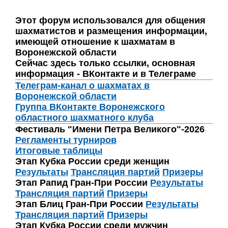
Этот форум использовался для общения
шахматистов и размещения информации,
имеющей отношение к шахматам в
Воронежской области
Сейчас здесь только ссылки, основная
информация - ВКонтакте и в Телеграме
Телеграм-канал о шахматах в
Воронежской области
Группа ВКонтакте Воронежского
областного шахматного клуба
Фестиваль "Имени Петра Великого"-2026
Регламенты турниров
Итоговые таблицы
Этап Кубка России среди женщин
Результаты
Трансляция партий
Призеры
Этап Рапид Гран-При России
Результаты
Трансляция партий
Призеры
Этап Блиц Гран-При России
Результаты
Трансляция партий
Призеры
Этап Кубка России среди мужчин