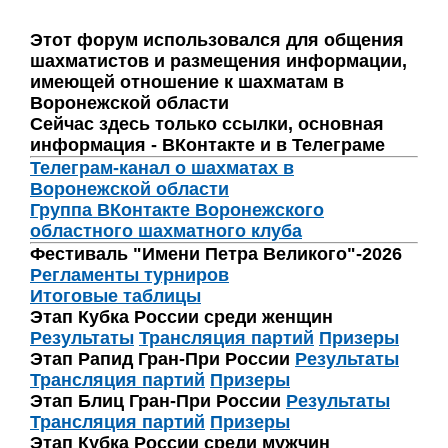
Этот форум использовался для общения
шахматистов и размещения информации,
имеющей отношение к шахматам в
Воронежской области
Сейчас здесь только ссылки, основная
информация - ВКонтакте и в Телеграме
Телеграм-канал о шахматах в
Воронежской области
Группа ВКонтакте Воронежского
областного шахматного клуба
Фестиваль "Имени Петра Великого"-2026
Регламенты турниров
Итоговые таблицы
Этап Кубка России среди женщин
Результаты
Трансляция партий
Призеры
Этап Рапид Гран-При России
Результаты
Трансляция партий
Призеры
Этап Блиц Гран-При России
Результаты
Трансляция партий
Призеры
Этап Кубка России среди мужчин