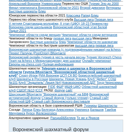
Апрельский Воронеж
Универсиада
Первенство ОШК
Турнир Эло до 2000
Финал чемпионата Воронежской области-2021
Второй дивизион
Ветераны
Быстрые шахматы
Блиц
Юниорские первенства области-2021
Классика
Рапид
Блиц
Первенство областного шахматного клуба
Высшая лига
Первая лига
V летняя Спартакиада молодёжи, II этап (ЦФО) 18-23
Первенство
Воронежа среди школьников
Воронежский областной этап Белой
Ладьи-2021
Чемпионат области среди женщин
Чемпионат области среди ветеранов
Чемпионат области по блицу
первая лига
высшая лига
Мемориал
Загоровского
быстрые шахматы
блиц
Чемпионат области по шахматам
Чемпионат области по быстрым шахматам
высшая лига
первая лига
Воронежская шахматная команда (с подтверждёнными никами) на lichess
Проект Патиум (PostOrion) ВКонтакте
Воронежский онлайн-турнир в честь начала весны
Турнир Voronezh Chess
Team на lichess к Международному дню шахмат
Онлайн-чемпионат
Европы на chess.com
Полная информация
Шахматные новости:
Telegram-канал о шахматах в Воронежской
области
Группа ВКонтакте "Воронежский областной шахматный
клуб"
Спорт-Игрок
РИА Воронеж
ЦСП СК ВО
Борисоглебский шахматный
клуб
Шахматы в Россоши
Шахматы. Новая Усмань
Клуб "Дебют" СОШ
№101
Клуб "Эндшпиль" Лицея №4
Нововоронежский ДДТ
Труд-Черноземье
Шахматные организации:
FIDE
ФШР
МШФ ЦФО
Областной шахматный
клуб
СШОР №13
ICCF
РАЗШ:
форум
сайт
Шахсекция ВКонтакте
"Воронеж шахматный" на БВФ
Воронежский
исторический форум
Cтарый форум (только чтение)
Старый сайт
областной ШФ
Старый сайт Воронежского фестиваля
Воронежская область в базе соревнований РШФ:
Турниры
Шахматисты
Соседи:
Липецк
Елец
Белгород
Алексеевка
Урюпинск
Балашов
Тамбов
Мичуринск
Курск
Железногорск
Альтернативно одаренные:
Раецкий&Беляев
Те же и Яриков
Воронежский шахматный форум