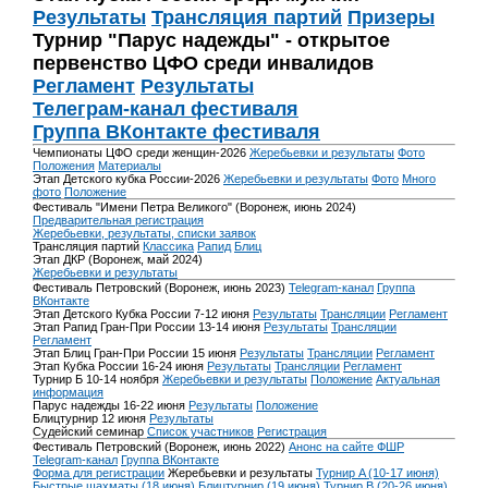
Результаты
Трансляция партий
Призеры
Турнир "Парус надежды" - открытое
первенство ЦФО среди инвалидов
Регламент
Результаты
Телеграм-канал фестиваля
Группа ВКонтакте фестиваля
Чемпионаты ЦФО среди женщин-2026
Жеребьевки и результаты
Фото
Положения
Материалы
Этап Детского кубка России-2026
Жеребьевки и результаты
Фото
Много
фото
Положение
Фестиваль "Имени Петра Великого" (Воронеж, июнь 2024)
Предварительная регистрация
Жеребьевки, результаты, списки заявок
Трансляция партий
Классика
Рапид
Блиц
Этап ДКР (Воронеж, май 2024)
Жеребьевки и результаты
Фестиваль Петровский (Воронеж, июнь 2023)
Telegram-канал
Группа
ВКонтакте
Этап Детского Кубка России 7-12 июня
Результаты
Трансляции
Регламент
Этап Рапид Гран-При России 13-14 июня
Результаты
Трансляции
Регламент
Этап Блиц Гран-При России 15 июня
Результаты
Трансляции
Регламент
Этап Кубка России 16-24 июня
Результаты
Трансляции
Регламент
Турнир Б 10-14 ноября
Жеребьевки и результаты
Положение
Актуальная
информация
Парус надежды 16-22 июня
Результаты
Положение
Блицтурнир 12 июня
Результаты
Судейский семинар
Список участников
Регистрация
Фестиваль Петровский (Воронеж, июнь 2022)
Анонс на сайте ФШР
Telegram-канал
Группа ВКонтакте
Форма для регистрации
Жеребьевки и результаты
Турнир A (10-17 июня)
Быстрые шахматы (18 июня)
Блицтурнир (19 июня)
Турнир B (20-26 июня)