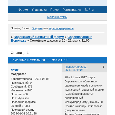
Форум
Участники
Поиск
Регистрация
Войти
Активные темы
Привет, Гость!
Войдите
или
зарегистрируйтесь
.
»
Воронежский шахматный форум
»
Соревнования в
Воронеже
»
Семейные шахматы 20 - 21 мая с 11:00
Страница:
1
Семейные шахматы 20 - 21 мая с 11:00
Поделиться
2017-
1
dextr
05-11 16:43:06
Модератор
20 – 21 мая 2017 года в
Зарегистрирован
: 2014-04-06
Воронежском областном
Приглашений:
0
шахматном клубе состоится
Сообщений:
979
командный городской турнир
Уважение:
+1108
“Семейные шахматы”,
Позитив:
+66
посвященный
Пол:
Мужской
Провел на форуме:
международному Дню семьи.
25 дней 2 часа
Состав команды: 2 человека
Последний визит:
(родственники).
2023-01-31 10:51:28
Турнир будет проходить по