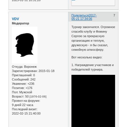
Поделиться
2017-
7
VDV
05-21 17:34:06
Модератор
Турнир закончился. Огромное
спасибо клубу и Фомину
Сергею за прекрасную
организацию и теплую,
дружескую - я бы сказал,
семейную атмосферу.
Вот несколько видео:
1. Награждение участников и
Откуда:
Воронеж
победителей турнира.
Зарегистрирован
: 2015-01-18
Приглашений:
0
Сообщений:
242
Уважение:
+236
Позитив:
+176
Пол:
Мужской
Возраст:
50
[1976-02-06]
Провел на форуме:
9 дней 22 часа
Последний визит:
2022-02-15 21:40:00