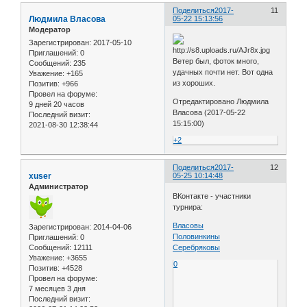
Поделиться
2017-
11
Людмила Власова
05-22 15:13:56
Модератор
Зарегистрирован
: 2017-05-10
Приглашений:
0
Ветер был, фоток много,
Сообщений:
235
удачных почти нет. Вот одна
Уважение:
+165
из хороших.
Позитив:
+966
Провел на форуме:
Отредактировано Людмила
9 дней 20 часов
Власова (2017-05-22
Последний визит:
15:15:00)
2021-08-30 12:38:44
+2
Поделиться
2017-
12
xuser
05-25 10:14:48
Администратор
ВКонтакте - участники
турнира:
Власовы
Зарегистрирован
: 2014-04-06
Половинкины
Приглашений:
0
Сообщений:
12111
Серебряковы
Уважение:
+3655
0
Позитив:
+4528
Провел на форуме:
7 месяцев 3 дня
Последний визит: