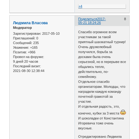
+4
Поделиться
2017-
8
Людмила Власова
05-21 18:24:26
Модератор
Спасибо огромное всем
Зарегистрирован
: 2017-05-10
участникам за такой
Приглашений:
0
приятный шахматный турнир!
Сообщений:
235
Очень дружелюбный
Уважение:
+165
получился, борьба за
Позитив:
+966
досками была очень
Провел на форуме:
9 дней 20 часов
серьезной, но в перерыве все
Последний визит:
общались тепло,
2021-08-30 12:38:44
действительно, по-
семейному.
Отдельное спасибо
организаторам. Молодцы, что
наградили каждую команду
почетной грамотой за
участие.
И отдельная радость, это,
конечно, кубки за 3 места
И шоколадки от Константина
Игоревича тоже очень
вкусные.
Отредактировано Людмила