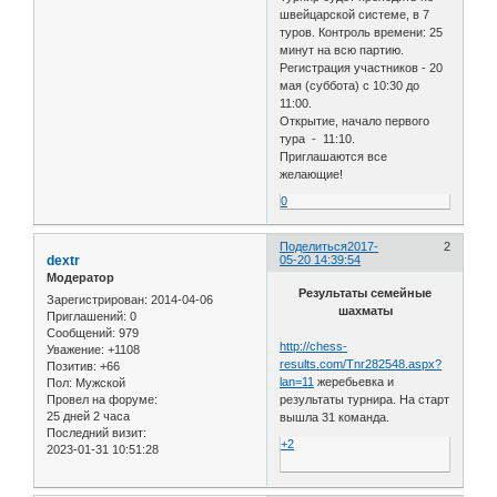
швейцарской системе, в 7
туров. Контроль времени: 25
минут на всю партию.
Регистрация участников - 20
мая (суббота) с 10:30 до
11:00.
Открытие, начало первого
тура - 11:10.
Приглашаются все
желающие!
0
Поделиться
2017-
2
dextr
05-20 14:39:54
Модератор
Результаты семейные
Зарегистрирован
: 2014-04-06
шахматы
Приглашений:
0
Сообщений:
979
http://chess-
Уважение:
+1108
results.com/Tnr282548.aspx?
Позитив:
+66
lan=11
жеребьевка и
Пол:
Мужской
Провел на форуме:
результаты турнира. На старт
25 дней 2 часа
вышла 31 команда.
Последний визит:
+2
2023-01-31 10:51:28