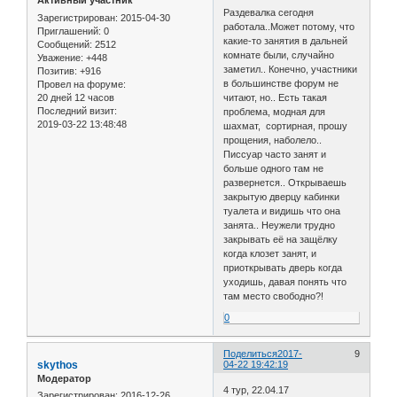
Активный участник
Раздевалка сегодня
Зарегистрирован
: 2015-04-30
работала..Может потому, что
Приглашений:
0
какие-то занятия в дальней
Сообщений:
2512
комнате были, случайно
Уважение:
+448
заметил.. Конечно, участники
Позитив:
+916
в большинстве форум не
Провел на форуме:
20 дней 12 часов
читают, но.. Есть такая
Последний визит:
проблема, модная для
2019-03-22 13:48:48
шахмат, сортирная, прошу
прощения, наболело..
Писсуар часто занят и
больше одного там не
развернется.. Открываешь
закрытую дверцу кабинки
туалета и видишь что она
занята.. Неужели трудно
закрывать её на защёлку
когда клозет занят, и
приоткрывать дверь когда
уходишь, давая понять что
там место свободно?!
0
Поделиться
2017-
9
skythos
04-22 19:42:19
Модератор
4 тур, 22.04.17
Зарегистрирован
: 2016-12-26