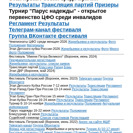
Результаты
Трансляция партий
Призеры
Турнир "Парус надежды" - открытое
первенство ЦФО среди инвалидов
Регламент
Результаты
Телеграм-канал фестиваля
Группа ВКонтакте фестиваля
Чемпионаты ЦФО среди женщин-2026
Жеребьевки и результаты
Фото
Положения
Материалы
Этап Детского кубка России-2026
Жеребьевки и результаты
Фото
Много
фото
Положение
Фестиваль "Имени Петра Великого" (Воронеж, июнь 2024)
Предварительная регистрация
Жеребьевки, результаты, списки заявок
Трансляция партий
Классика
Рапид
Блиц
Этап ДКР (Воронеж, май 2024)
Жеребьевки и результаты
Фестиваль Петровский (Воронеж, июнь 2023)
Telegram-канал
Группа
ВКонтакте
Этап Детского Кубка России 7-12 июня
Результаты
Трансляции
Регламент
Этап Рапид Гран-При России 13-14 июня
Результаты
Трансляции
Регламент
Этап Блиц Гран-При России 15 июня
Результаты
Трансляции
Регламент
Этап Кубка России 16-24 июня
Результаты
Трансляции
Регламент
Турнир Б 10-14 ноября
Жеребьевки и результаты
Положение
Актуальная
информация
Парус надежды 16-22 июня
Результаты
Положение
Блицтурнир 12 июня
Результаты
Судейский семинар
Список участников
Регистрация
Фестиваль Петровский (Воронеж, июнь 2022)
Анонс на сайте ФШР
Telegram-канал
Группа ВКонтакте
Форма для регистрации
Жеребьевки и результаты
Турнир A (10-17 июня)
Быстрые шахматы (18 июня)
Блицтурнир (19 июня)
Турнир B (20-26 июня)