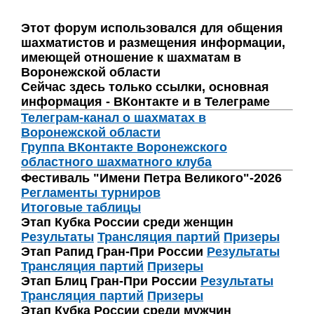
Этот форум использовался для общения
шахматистов и размещения информации,
имеющей отношение к шахматам в
Воронежской области
Сейчас здесь только ссылки, основная
информация - ВКонтакте и в Телеграме
Телеграм-канал о шахматах в
Воронежской области
Группа ВКонтакте Воронежского
областного шахматного клуба
Фестиваль "Имени Петра Великого"-2026
Регламенты турниров
Итоговые таблицы
Этап Кубка России среди женщин
Результаты
Трансляция партий
Призеры
Этап Рапид Гран-При России
Результаты
Трансляция партий
Призеры
Этап Блиц Гран-При России
Результаты
Трансляция партий
Призеры
Этап Кубка России среди мужчин