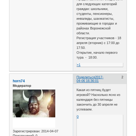
для следующих категорий
граждан: школьники,
студенты, пенсионеры,
инвалиды, шахматисты,
проживающие в городах и
районах Воронежской
области.
Регистрация участников - 18
апреля (вторник) с 17:00 до
17:50.
Открытие, начало первого
тура - 18:00.
+1
Поделиться
2017-
2
horn74
04-06 16:36:01
Модератор
Какая из пятниц будет
игровой? Насколько ясно из
календаря без пятницы
закончить до 30 апреля не
успеваем.
0
Зарегистрирован
: 2014-04-07
Приглашений:
0