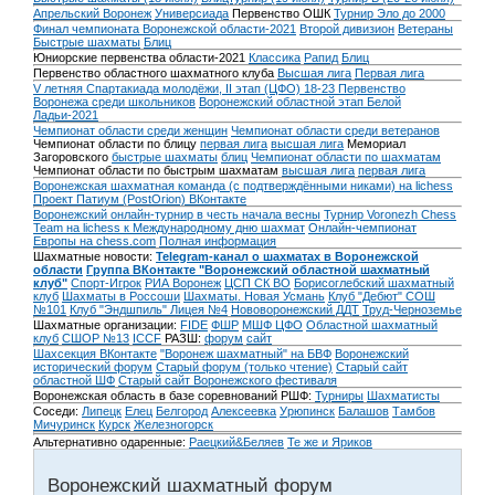
Апрельский Воронеж
Универсиада
Первенство ОШК
Турнир Эло до 2000
Финал чемпионата Воронежской области-2021
Второй дивизион
Ветераны
Быстрые шахматы
Блиц
Юниорские первенства области-2021
Классика
Рапид
Блиц
Первенство областного шахматного клуба
Высшая лига
Первая лига
V летняя Спартакиада молодёжи, II этап (ЦФО) 18-23
Первенство
Воронежа среди школьников
Воронежский областной этап Белой
Ладьи-2021
Чемпионат области среди женщин
Чемпионат области среди ветеранов
Чемпионат области по блицу
первая лига
высшая лига
Мемориал
Загоровского
быстрые шахматы
блиц
Чемпионат области по шахматам
Чемпионат области по быстрым шахматам
высшая лига
первая лига
Воронежская шахматная команда (с подтверждёнными никами) на lichess
Проект Патиум (PostOrion) ВКонтакте
Воронежский онлайн-турнир в честь начала весны
Турнир Voronezh Chess
Team на lichess к Международному дню шахмат
Онлайн-чемпионат
Европы на chess.com
Полная информация
Шахматные новости:
Telegram-канал о шахматах в Воронежской
области
Группа ВКонтакте "Воронежский областной шахматный
клуб"
Спорт-Игрок
РИА Воронеж
ЦСП СК ВО
Борисоглебский шахматный
клуб
Шахматы в Россоши
Шахматы. Новая Усмань
Клуб "Дебют" СОШ
№101
Клуб "Эндшпиль" Лицея №4
Нововоронежский ДДТ
Труд-Черноземье
Шахматные организации:
FIDE
ФШР
МШФ ЦФО
Областной шахматный
клуб
СШОР №13
ICCF
РАЗШ:
форум
сайт
Шахсекция ВКонтакте
"Воронеж шахматный" на БВФ
Воронежский
исторический форум
Cтарый форум (только чтение)
Старый сайт
областной ШФ
Старый сайт Воронежского фестиваля
Воронежская область в базе соревнований РШФ:
Турниры
Шахматисты
Соседи:
Липецк
Елец
Белгород
Алексеевка
Урюпинск
Балашов
Тамбов
Мичуринск
Курск
Железногорск
Альтернативно одаренные:
Раецкий&Беляев
Те же и Яриков
Воронежский шахматный форум