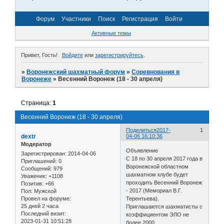
Форум
Участники
Поиск
Регистрация
Войти
Активные темы
Привет, Гость!
Войдите
или
зарегистрируйтесь
.
»
Воронежский шахматный форум
»
Соревнования в
Воронеже
»
Весенний Воронеж (18 - 30 апреля)
Страница:
1
Весенний Воронеж (18 - 30 апреля)
Поделиться
2017-
1
dextr
04-06 16:10:36
Модератор
Объявление
Зарегистрирован
: 2014-04-06
С 18 по 30 апреля 2017 года в
Приглашений:
0
Воронежской областном
Сообщений:
979
шахматном клубе будет
Уважение:
+1108
проходить Весенний Воронеж
Позитив:
+66
- 2017 (Мемориал В.Г.
Пол:
Мужской
Провел на форуме:
Терентьева).
25 дней 2 часа
Приглашаются шахматисты с
Последний визит:
коэффициентом ЭЛО не
2023-01-31 10:51:28
более 2000.