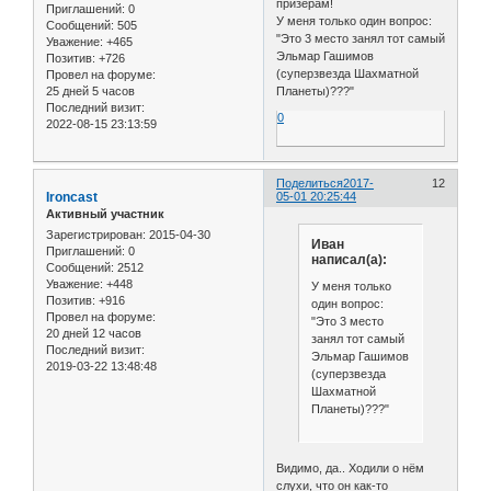
призерам!
Приглашений:
0
У меня только один вопрос:
Сообщений:
505
"Это 3 место занял тот самый
Уважение:
+465
Эльмар Гашимов
Позитив:
+726
(суперзвезда Шахматной
Провел на форуме:
25 дней 5 часов
Планеты)???"
Последний визит:
0
2022-08-15 23:13:59
Поделиться
2017-
12
Ironcast
05-01 20:25:44
Активный участник
Зарегистрирован
: 2015-04-30
Иван
Приглашений:
0
написал(а):
Сообщений:
2512
Уважение:
+448
У меня только
Позитив:
+916
один вопрос:
Провел на форуме:
"Это 3 место
20 дней 12 часов
занял тот самый
Последний визит:
Эльмар Гашимов
2019-03-22 13:48:48
(суперзвезда
Шахматной
Планеты)???"
Видимо, да.. Ходили о нём
слухи, что он как-то