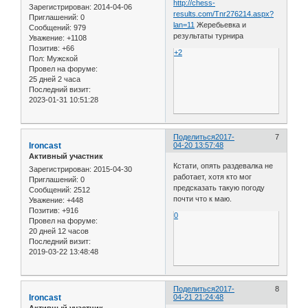
http://chess-
Зарегистрирован
: 2014-04-06
results.com/Tnr276214.aspx?
Приглашений:
0
lan=11
Жеребьевка и
Сообщений:
979
результаты турнира
Уважение:
+1108
Позитив:
+66
+2
Пол:
Мужской
Провел на форуме:
25 дней 2 часа
Последний визит:
2023-01-31 10:51:28
Поделиться
2017-
7
Ironcast
04-20 13:57:48
Активный участник
Кстати, опять раздевалка не
Зарегистрирован
: 2015-04-30
работает, хотя кто мог
Приглашений:
0
предсказать такую погоду
Сообщений:
2512
почти что к маю.
Уважение:
+448
Позитив:
+916
0
Провел на форуме:
20 дней 12 часов
Последний визит:
2019-03-22 13:48:48
Поделиться
2017-
8
Ironcast
04-21 21:24:48