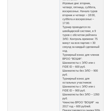
Игровые дни: вторник,
четверг, пятница, суббота,
воскресенье. Начало туров
вторник и четверг – 18:00,
суббота и воскресенье –
17:00.
Турнир проводится по
швейцарской системе, в 9
туров с обсчетом рейтинга
ЭЛО. Контроль времени: 75
минут на всю партию + 30
секунд за каждый сделанный
ход.
Турнирный взнос для членов
ВРОО “ВОШФ”:
Шахматисты с ЭЛО или с
FIDE ID – 600 руб.
Шахматисты без ЭЛО – 900
руб.
Турнирный взнос для
остальных участников:
Шахматисты с ЭЛО или с
FIDE ID – 900 руб.
Шахматисты без ЭЛО – 1350
руб.
Членство ВРОО “ВОШФ” на
2017 год – 600 рублей.
Предоставляется скидка 50%