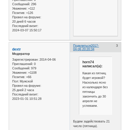
Сообщений:
296
Уважение:
+112
Позитив:
+126
Провел на форуме:
20 дней 6 часов
Последний визит:
2024-03-07 15:50:17
Поделиться
2017-
3
dextr
04-06 20:20:34
Модератор
Зарегистрирован
: 2014-04-06
horn74
Приглашений:
0
написал(а):
Сообщений:
979
Уважение:
+1108
Какая из пятниц
Позитив:
+66
будет игровой?
Пол:
Мужской
Насколько ясно
Провел на форуме:
из календаря без
25 дней 2 часа
пятницы
Последний визит:
закончить до 30
2023-01-31 10:51:28
апреля не
успеваем.
Будем задействовать 21
число (пятница).