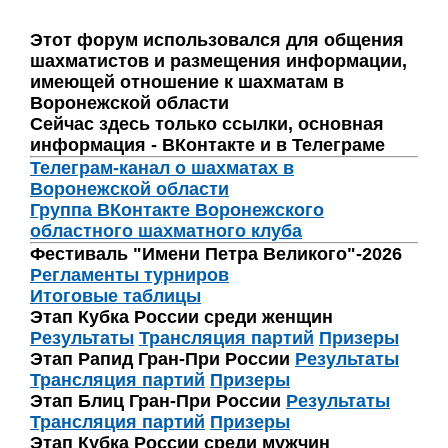
Этот форум использовался для общения
шахматистов и размещения информации,
имеющей отношение к шахматам в
Воронежской области
Сейчас здесь только ссылки, основная
информация - ВКонтакте и в Телеграме
Телеграм-канал о шахматах в
Воронежской области
Группа ВКонтакте Воронежского
областного шахматного клуба
Фестиваль "Имени Петра Великого"-2026
Регламенты турниров
Итоговые таблицы
Этап Кубка России среди женщин
Результаты
Трансляция партий
Призеры
Этап Рапид Гран-При России
Результаты
Трансляция партий
Призеры
Этап Блиц Гран-При России
Результаты
Трансляция партий
Призеры
Этап Кубка России среди мужчин