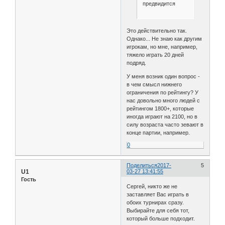
предвидится
Это действительно так.
Однако... Не знаю как другим
игрокам, но мне, например,
тяжело играть 20 дней
подряд.
У меня возник один вопрос -
в чем смысл нижнего
ограничения по рейтингу? У
нас довольно много людей с
рейтингом 1800+, которые
иногда играют на 2100, но в
силу возраста часто зевают в
конце партии, например.
0
Поделиться
2017-
5
U1
03-27 13:41:55
Гость
Сергей, никто же не
заставляет Вас играть в
обоих турнирах сразу.
Выбирайте для себя тот,
который больше подходит.