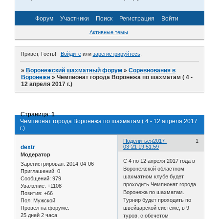
Форум
Участники
Поиск
Регистрация
Войти
Активные темы
Привет, Гость!
Войдите
или
зарегистрируйтесь
.
»
Воронежский шахматный форум
»
Соревнования в
Воронеже
»
Чемпионат города Воронежа по шахматам ( 4 -
12 апреля 2017 г.)
Страница:
1
Чемпионат города Воронежа по шахматам ( 4 - 12 апреля 2017
г.)
Поделиться
2017-
1
dextr
03-21 19:51:59
Модератор
С 4 по 12 апреля 2017 года в
Зарегистрирован
: 2014-04-06
Воронежской областном
Приглашений:
0
шахматном клубе будет
Сообщений:
979
проходить Чемпионат города
Уважение:
+1108
Воронежа по шахматам.
Позитив:
+66
Турнир будет проходить по
Пол:
Мужской
Провел на форуме:
швейцарской системе, в 9
25 дней 2 часа
туров, с обсчетом