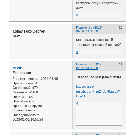
на жеребьевку и стартовый
лист.
0
Поделиться
2017-
10
Коваленко Сергей
04-04 23:00:38
Гость
Кто-то катает ферзевый
эндшпиль с коневой пешкой?
0
Поделиться
2017-
11
dextr
04-04 23:06:28
Модератор
Жеребьевка и результаты
Зарегистрирован
: 2014-04-06
Приглашений:
0
http://chess-
Сообщений:
979
results.com/Tnr273679.aspx?
Уважение:
+1108
lan=11
Позитив:
+66
Пол:
Мужской
0
Провел на форуме:
25 дней 2 часа
Последний визит:
2023-01-31 10:51:28