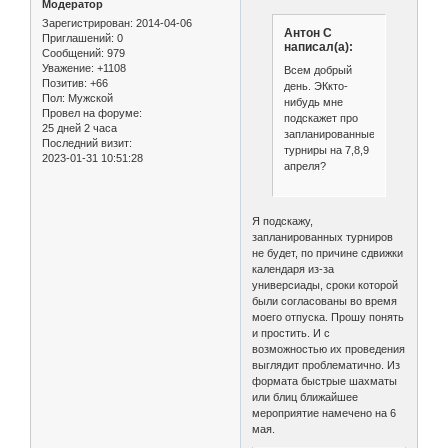
Модератор
Зарегистрирован
: 2014-04-06
Антон С
Приглашений:
0
написал(а):
Сообщений:
979
Уважение:
+1108
Всем добрый
Позитив:
+66
день. ЭКкто-
Пол:
Мужской
нибудь мне
Провел на форуме:
подскажет про
25 дней 2 часа
запланированные
Последний визит:
турниры на 7,8,9
2023-01-31 10:51:28
апреля?
Я подскажу,
запланированных турниров
не будет, по причине сдвижки
календаря из-за
универсиады, сроки которой
были согласованы во время
моего отпуска. Прошу понять
и простить. И с
возможностью их проведения
выглядит проблематично. Из
формата быстрые шахматы
или блиц ближайшее
мероприятие намечено на 6
мая.