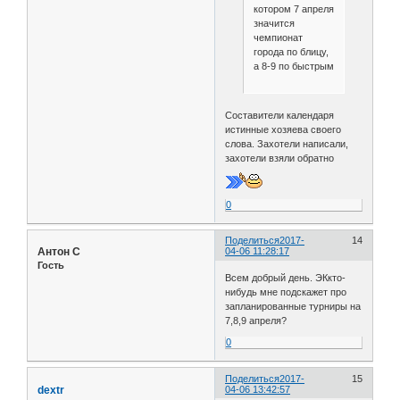
котором 7 апреля
значится
чемпионат
города по блицу,
а 8-9 по быстрым
Составители календаря
истинные хозяева своего
слова. Захотели написали,
захотели взяли обратно
0
Поделиться
2017-
14
Антон С
04-06 11:28:17
Гость
Всем добрый день. ЭКкто-
нибудь мне подскажет про
запланированные турниры на
7,8,9 апреля?
0
Поделиться
2017-
15
dextr
04-06 13:42:57