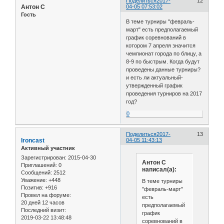
Поделиться
2017-
12
Антон С
04-05 07:53:02
Гость
В теме турниры "февраль-
март" есть предполагаемый
график соревнований в
котором 7 апреля значится
чемпионат города по блицу, а
8-9 по быстрым. Когда будут
проведены данные турниры?
и есть ли актуальный-
утвержденный график
проведения турниров на 2017
год?
0
Поделиться
2017-
13
Ironcast
04-05 11:43:13
Активный участник
Зарегистрирован
: 2015-04-30
Антон С
Приглашений:
0
написал(а):
Сообщений:
2512
Уважение:
+448
В теме турниры
Позитив:
+916
"февраль-март"
Провел на форуме:
есть
20 дней 12 часов
предполагаемый
Последний визит:
график
2019-03-22 13:48:48
соревнований в