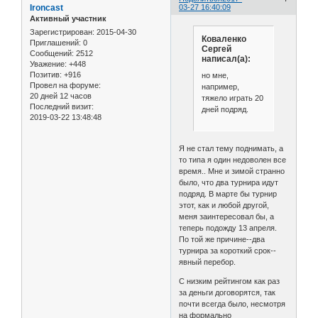
Ironcast
03-27 16:40:09
Активный участник
Зарегистрирован
: 2015-04-30
Коваленко
Приглашений:
0
Сергей
Сообщений:
2512
написал(а):
Уважение:
+448
Позитив:
+916
но мне,
Провел на форуме:
например,
20 дней 12 часов
тяжело играть 20
Последний визит:
дней подряд.
2019-03-22 13:48:48
Я не стал тему поднимать, а
то типа я один недоволен все
время.. Мне и зимой странно
было, что два турнира идут
подряд. В марте бы турнир
этот, как и любой другой,
меня заинтересовал бы, а
теперь подожду 13 апреля.
По той же причине--два
турнира за короткий срок--
явный перебор.
С низким рейтингом как раз
за деньги договорятся, так
почти всегда было, несмотря
на формально