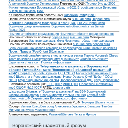
Апрельский Воронеж
Универсиада
Первенство ОШК
Турнир Эло до 2000
Финал чемпионата Воронежской области-2021
Второй дивизион
Ветераны
Быстрые шахматы
Блиц
Юниорские первенства области-2021
Классика
Рапид
Блиц
Первенство областного шахматного клуба
Высшая лига
Первая лига
V летняя Спартакиада молодёжи, II этап (ЦФО) 18-23
Первенство
Воронежа среди школьников
Воронежский областной этап Белой
Ладьи-2021
Чемпионат области среди женщин
Чемпионат области среди ветеранов
Чемпионат области по блицу
первая лига
высшая лига
Мемориал
Загоровского
быстрые шахматы
блиц
Чемпионат области по шахматам
Чемпионат области по быстрым шахматам
высшая лига
первая лига
Воронежская шахматная команда (с подтверждёнными никами) на lichess
Проект Патиум (PostOrion) ВКонтакте
Воронежский онлайн-турнир в честь начала весны
Турнир Voronezh Chess
Team на lichess к Международному дню шахмат
Онлайн-чемпионат
Европы на chess.com
Полная информация
Шахматные новости:
Telegram-канал о шахматах в Воронежской
области
Группа ВКонтакте "Воронежский областной шахматный
клуб"
Спорт-Игрок
РИА Воронеж
ЦСП СК ВО
Борисоглебский шахматный
клуб
Шахматы в Россоши
Шахматы. Новая Усмань
Клуб "Дебют" СОШ
№101
Клуб "Эндшпиль" Лицея №4
Нововоронежский ДДТ
Труд-Черноземье
Шахматные организации:
FIDE
ФШР
МШФ ЦФО
Областной шахматный
клуб
СШОР №13
ICCF
РАЗШ:
форум
сайт
Шахсекция ВКонтакте
"Воронеж шахматный" на БВФ
Воронежский
исторический форум
Cтарый форум (только чтение)
Старый сайт
областной ШФ
Старый сайт Воронежского фестиваля
Воронежская область в базе соревнований РШФ:
Турниры
Шахматисты
Соседи:
Липецк
Елец
Белгород
Алексеевка
Урюпинск
Балашов
Тамбов
Мичуринск
Курск
Железногорск
Альтернативно одаренные:
Раецкий&Беляев
Те же и Яриков
Воронежский шахматный форум