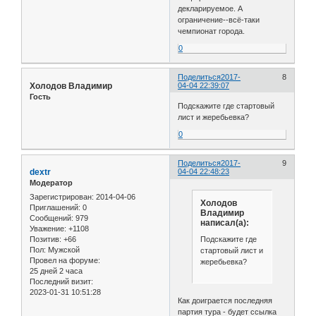
декларируемое. А
ограничение--всё-таки
чемпионат города.
0
Поделиться
2017-
8
Холодов Владимир
04-04 22:39:07
Гость
Подскажите где стартовый
лист и жеребьевка?
0
Поделиться
2017-
9
dextr
04-04 22:48:23
Модератор
Зарегистрирован
: 2014-04-06
Холодов
Приглашений:
0
Владимир
Сообщений:
979
написал(а):
Уважение:
+1108
Позитив:
+66
Подскажите где
Пол:
Мужской
стартовый лист и
Провел на форуме:
жеребьевка?
25 дней 2 часа
Последний визит:
2023-01-31 10:51:28
Как доиграется последняя
партия тура - будет ссылка