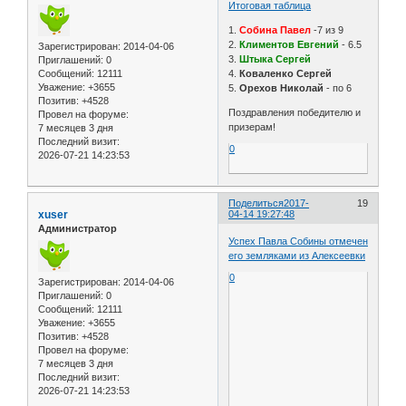
Итоговая таблица
1.
Собина Павел
-7 из 9
2.
Климентов Евгений
- 6.5
Зарегистрирован
: 2014-04-06
3.
Штыка Сергей
Приглашений:
0
Сообщений:
12111
4.
Коваленко Сергей
Уважение:
+3655
5.
Орехов Николай
- по 6
Позитив:
+4528
Поздравления победителю и
Провел на форуме:
призерам!
7 месяцев 3 дня
Последний визит:
0
2026-07-21 14:23:53
Поделиться
2017-
19
xuser
04-14 19:27:48
Администратор
Успех Павла Собины отмечен
его земляками из Алексеевки
0
Зарегистрирован
: 2014-04-06
Приглашений:
0
Сообщений:
12111
Уважение:
+3655
Позитив:
+4528
Провел на форуме:
7 месяцев 3 дня
Последний визит:
2026-07-21 14:23:53