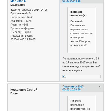
Маликов С
03-22 09:44:18
Модератор
Зарегистрирован
: 2014-04-06
Ironcast
Приглашений:
0
написал(а):
Сообщений:
1452
Уважение:
+1378
Весенний
Позитив:
+548
Воронеж не
Провел на форуме:
перенесли по
1 месяц 15 дней
срокам, он так же
Последний визит:
примерно с
2025-04-06 19:29:05
числа 13 апреля
начинается?
По календарному плану с 13
по 27 апреля 2017 года. Ни
каких накладок и препятствий
не предвидится.
+1
Поделиться
2017-
4
Коваленко Сергей
03-27 10:59:36
Гость
Ни каких
накладок и
препятствий не