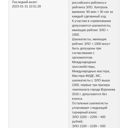
Последний визит:
российского рейтинга и
2023-01-31 10:51:28
рейтинга ЭЛО. Контроль
времени: 90 мин + 30 сек за
каждый сделанный ход.
К участию в соревновании
допускаются шахматисты,
имеющие рейтинг ЭЛО >
1900.
Шахматисты, имеющие
рейтинг ЭЛО < 1900 могут
быть допущены при
согласовании с
оргкомитетом.
Международные
гроссмейстеры,
Международные мастера,
Мастера ФИДЕ, МС,
шахматисты с ЭЛО выше
2300, первые три призера
чемпионата города Воронежа
2016 г. допускаются без
взноса.
Остальные шахматисты
уплачивают следующий
турнирный взнос:
ЭЛО 2200 – 2299 – 400
рублей,
ЭЛО 2100 – 2199 – 500