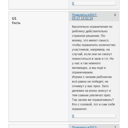
0
Поделиться
2017-
6
U1
03-27 13:52:19
Гость
Касательно ограничения по
рейтингу действительно
странное решение. По-
моему, это имеет смысл,
чтобы ограничить количество
участников, например, на
случай, если они не смогут
поместиться в зале и т.п. Но
у нас и так немного
желающих, а мы ещё и
ограничиваем.
Игроки с низким рейтингом
всё равно не победят, не
отнимут у вас приз. Зато
денежки на взнос внесут и
тем самым увеличат приз.
Так зачем же ограничивать?
Кто с головой, тот и сам себя
ограничит.
0
Поделиться
2017-
7