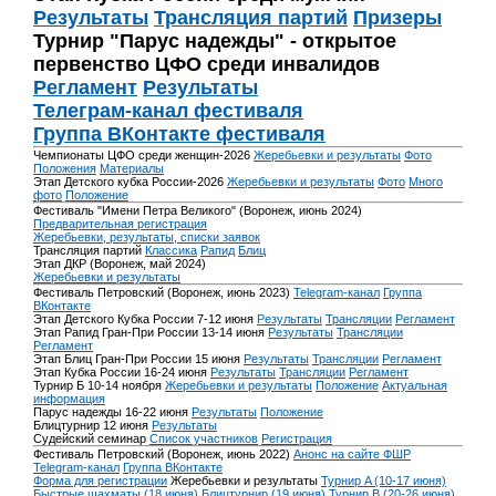
Результаты
Трансляция партий
Призеры
Турнир "Парус надежды" - открытое
первенство ЦФО среди инвалидов
Регламент
Результаты
Телеграм-канал фестиваля
Группа ВКонтакте фестиваля
Чемпионаты ЦФО среди женщин-2026
Жеребьевки и результаты
Фото
Положения
Материалы
Этап Детского кубка России-2026
Жеребьевки и результаты
Фото
Много
фото
Положение
Фестиваль "Имени Петра Великого" (Воронеж, июнь 2024)
Предварительная регистрация
Жеребьевки, результаты, списки заявок
Трансляция партий
Классика
Рапид
Блиц
Этап ДКР (Воронеж, май 2024)
Жеребьевки и результаты
Фестиваль Петровский (Воронеж, июнь 2023)
Telegram-канал
Группа
ВКонтакте
Этап Детского Кубка России 7-12 июня
Результаты
Трансляции
Регламент
Этап Рапид Гран-При России 13-14 июня
Результаты
Трансляции
Регламент
Этап Блиц Гран-При России 15 июня
Результаты
Трансляции
Регламент
Этап Кубка России 16-24 июня
Результаты
Трансляции
Регламент
Турнир Б 10-14 ноября
Жеребьевки и результаты
Положение
Актуальная
информация
Парус надежды 16-22 июня
Результаты
Положение
Блицтурнир 12 июня
Результаты
Судейский семинар
Список участников
Регистрация
Фестиваль Петровский (Воронеж, июнь 2022)
Анонс на сайте ФШР
Telegram-канал
Группа ВКонтакте
Форма для регистрации
Жеребьевки и результаты
Турнир A (10-17 июня)
Быстрые шахматы (18 июня)
Блицтурнир (19 июня)
Турнир B (20-26 июня)