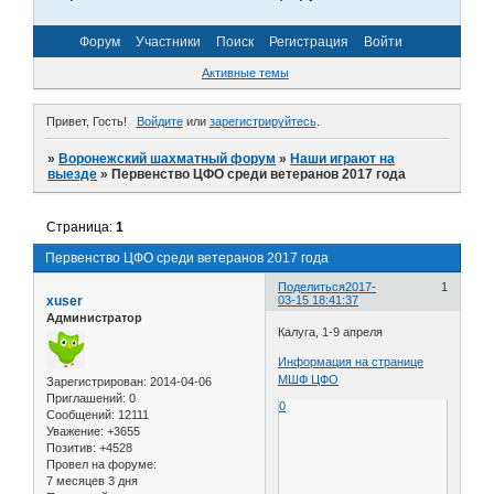
Форум
Участники
Поиск
Регистрация
Войти
Активные темы
Привет, Гость!
Войдите
или
зарегистрируйтесь
.
»
Воронежский шахматный форум
»
Наши играют на
выезде
»
Первенство ЦФО среди ветеранов 2017 года
Страница:
1
Первенство ЦФО среди ветеранов 2017 года
Поделиться
2017-
1
xuser
03-15 18:41:37
Администратор
Калуга, 1-9 апреля
Информация на странице
МШФ ЦФО
Зарегистрирован
: 2014-04-06
Приглашений:
0
0
Сообщений:
12111
Уважение:
+3655
Позитив:
+4528
Провел на форуме:
7 месяцев 3 дня