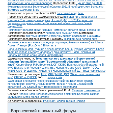
Апрельский Воронеж
Универсиада
Первенство ОШК
Турнир Эло до 2000
Финал чемпионата Воронежской области-2021
Второй дивизион
Ветераны
Быстрые шахматы
Блиц
Юниорские первенства области-2021
Классика
Рапид
Блиц
Первенство областного шахматного клуба
Высшая лига
Первая лига
V летняя Спартакиада молодёжи, II этап (ЦФО) 18-23
Первенство
Воронежа среди школьников
Воронежский областной этап Белой
Ладьи-2021
Чемпионат области среди женщин
Чемпионат области среди ветеранов
Чемпионат области по блицу
первая лига
высшая лига
Мемориал
Загоровского
быстрые шахматы
блиц
Чемпионат области по шахматам
Чемпионат области по быстрым шахматам
высшая лига
первая лига
Воронежская шахматная команда (с подтверждёнными никами) на lichess
Проект Патиум (PostOrion) ВКонтакте
Воронежский онлайн-турнир в честь начала весны
Турнир Voronezh Chess
Team на lichess к Международному дню шахмат
Онлайн-чемпионат
Европы на chess.com
Полная информация
Шахматные новости:
Telegram-канал о шахматах в Воронежской
области
Группа ВКонтакте "Воронежский областной шахматный
клуб"
Спорт-Игрок
РИА Воронеж
ЦСП СК ВО
Борисоглебский шахматный
клуб
Шахматы в Россоши
Шахматы. Новая Усмань
Клуб "Дебют" СОШ
№101
Клуб "Эндшпиль" Лицея №4
Нововоронежский ДДТ
Труд-Черноземье
Шахматные организации:
FIDE
ФШР
МШФ ЦФО
Областной шахматный
клуб
СШОР №13
ICCF
РАЗШ:
форум
сайт
Шахсекция ВКонтакте
"Воронеж шахматный" на БВФ
Воронежский
исторический форум
Cтарый форум (только чтение)
Старый сайт
областной ШФ
Старый сайт Воронежского фестиваля
Воронежская область в базе соревнований РШФ:
Турниры
Шахматисты
Соседи:
Липецк
Елец
Белгород
Алексеевка
Урюпинск
Балашов
Тамбов
Мичуринск
Курск
Железногорск
Альтернативно одаренные:
Раецкий&Беляев
Те же и Яриков
Воронежский шахматный форум