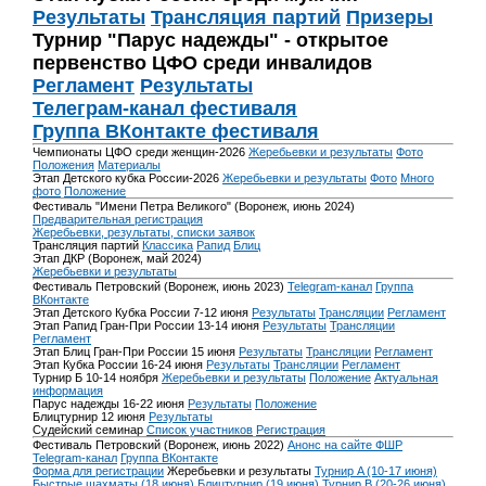
Результаты
Трансляция партий
Призеры
Турнир "Парус надежды" - открытое
первенство ЦФО среди инвалидов
Регламент
Результаты
Телеграм-канал фестиваля
Группа ВКонтакте фестиваля
Чемпионаты ЦФО среди женщин-2026
Жеребьевки и результаты
Фото
Положения
Материалы
Этап Детского кубка России-2026
Жеребьевки и результаты
Фото
Много
фото
Положение
Фестиваль "Имени Петра Великого" (Воронеж, июнь 2024)
Предварительная регистрация
Жеребьевки, результаты, списки заявок
Трансляция партий
Классика
Рапид
Блиц
Этап ДКР (Воронеж, май 2024)
Жеребьевки и результаты
Фестиваль Петровский (Воронеж, июнь 2023)
Telegram-канал
Группа
ВКонтакте
Этап Детского Кубка России 7-12 июня
Результаты
Трансляции
Регламент
Этап Рапид Гран-При России 13-14 июня
Результаты
Трансляции
Регламент
Этап Блиц Гран-При России 15 июня
Результаты
Трансляции
Регламент
Этап Кубка России 16-24 июня
Результаты
Трансляции
Регламент
Турнир Б 10-14 ноября
Жеребьевки и результаты
Положение
Актуальная
информация
Парус надежды 16-22 июня
Результаты
Положение
Блицтурнир 12 июня
Результаты
Судейский семинар
Список участников
Регистрация
Фестиваль Петровский (Воронеж, июнь 2022)
Анонс на сайте ФШР
Telegram-канал
Группа ВКонтакте
Форма для регистрации
Жеребьевки и результаты
Турнир A (10-17 июня)
Быстрые шахматы (18 июня)
Блицтурнир (19 июня)
Турнир B (20-26 июня)