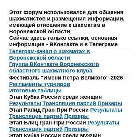
Этот форум использовался для общения
шахматистов и размещения информации,
имеющей отношение к шахматам в
Воронежской области
Сейчас здесь только ссылки, основная
информация - ВКонтакте и в Телеграме
Телеграм-канал о шахматах в
Воронежской области
Группа ВКонтакте Воронежского
областного шахматного клуба
Фестиваль "Имени Петра Великого"-2026
Регламенты турниров
Итоговые таблицы
Этап Кубка России среди женщин
Результаты
Трансляция партий
Призеры
Этап Рапид Гран-При России
Результаты
Трансляция партий
Призеры
Этап Блиц Гран-При России
Результаты
Трансляция партий
Призеры
Этап Кубка России среди мужчин