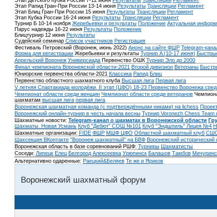
Этап Детского Кубка России 7-12 июня
Результаты
Трансляции
Регламент
Этап Рапид Гран-При России 13-14 июня
Результаты
Трансляции
Регламент
Этап Блиц Гран-При России 15 июня
Результаты
Трансляции
Регламент
Этап Кубка России 16-24 июня
Результаты
Трансляции
Регламент
Турнир Б 10-14 ноября
Жеребьевки и результаты
Положение
Актуальная информ
Парус надежды 16-22 июня
Результаты
Положение
Блицтурнир 12 июня
Результаты
Судейский семинар
Список участников
Регистрация
Фестиваль Петровский (Воронеж, июнь 2022)
Анонс на сайте ФШР
Telegram-кана
Форма для регистрации
Жеребьевки и результаты
Турнир A (10-17 июня)
Быстрые
Апрельский Воронеж
Универсиада
Первенство ОШК
Турнир Эло до 2000
Финал чемпионата Воронежской области-2021
Второй дивизион
Ветераны
Быстр
Юниорские первенства области-2021
Классика
Рапид
Блиц
Первенство областного шахматного клуба
Высшая лига
Первая лига
V летняя Спартакиада молодёжи, II этап (ЦФО) 18-23
Первенство Воронежа сред
Чемпионат области среди женщин
Чемпионат области среди ветеранов
Чемпиона
шахматам
высшая лига
первая лига
Воронежская шахматная команда (с подтверждёнными никами) на lichess
Проект
Воронежский онлайн-турнир в честь начала весны
Турнир Voronezh Chess Team 
Шахматные новости:
Telegram-канал о шахматах в Воронежской области
Гр
Шахматы. Новая Усмань
Клуб "Дебют" СОШ №101
Клуб "Эндшпиль" Лицея №4
Н
Шахматные организации:
FIDE
ФШР
МШФ ЦФО
Областной шахматный клуб
СШО
Шахсекция ВКонтакте
"Воронеж шахматный" на БВФ
Воронежский исторический
Воронежская область в базе соревнований РШФ:
Турниры
Шахматисты
Соседи:
Липецк
Елец
Белгород
Алексеевка
Урюпинск
Балашов
Тамбов
Мичуринс
Альтернативно одаренные:
Раецкий&Беляев
Те же и Яриков
Воронежский шахматный форум