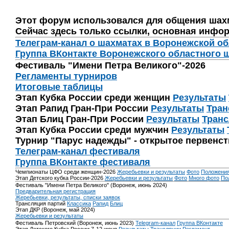
Этот форум использовался для общения шах
Сейчас здесь только ссылки, основная инфор
Телеграм-канал о шахматах в Воронежской о
Группа ВКонтакте Воронежского областного 
Фестиваль "Имени Петра Великого"-2026
Регламенты турниров
Итоговые таблицы
Этап Кубка России среди женщин
Результаты
Этап Рапид Гран-При России
Результаты
Тран
Этап Блиц Гран-При России
Результаты
Транс
Этап Кубка России среди мужчин
Результаты
Турнир "Парус надежды" - открытое первенс
Телеграм-канал фестиваля
Группа ВКонтакте фестиваля
Чемпионаты ЦФО среди женщин-2026
Жеребьевки и результаты
Фото
Положени
Этап Детского кубка России-2026
Жеребьевки и результаты
Фото
Много фото
По
Фестиваль "Имени Петра Великого" (Воронеж, июнь 2024)
Предварительная регистрация
Жеребьевки, результаты, списки заявок
Трансляция партий
Классика
Рапид
Блиц
Этап ДКР (Воронеж, май 2024)
Жеребьевки и результаты
Фестиваль Петровский (Воронеж, июнь 2023)
Telegram-канал
Группа ВКонтакте