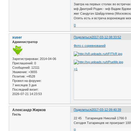
Завтра на первых столах во встреча
мф Дмитрий Родин - мф Вадим Вдови
жмг Сандугач Шайдуллина (Московска
Опять есть и встреча воронежцев ме
0
xuser
Поделиться
2017-03-12 08:33:52
Администратор
Фото с соревнований
Зарегистрирован
: 2014-04-06
Приглашений:
0
Сообщений:
12111
+1
Уважение:
+3655
Позитив:
+4528
Провел на форуме:
7 месяцев 3 дня
Последний визит:
2026-07-21 14:23:53
Александр Жирков
Поделиться
2017-03-12 09:40:39
Гость
22 45 Татаринцев Николай 1766 0 
Сегодня Татаринцев не проиграет 10
0