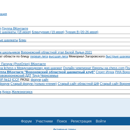
ация
л
Группа ВКонтакте
 шахматы (18 июня)
Блицтурнир (19 июня)
Турнир B (20-26 июня)
ые шахматы
Блиц
и школьников
Воронежский областной этап Белой Ладьи-2021
т области по блицу
первая лига
высшая лига
Мемориал Загоровского
быстрые шахма
 Патиум (PostOrion) ВКонтакте
на lichess к Международному дню шахмат
Онлайн-чемпионат Европы на chess.com
По
уппа ВКонтакте "Воронежский областной шахматный клуб"
Спорт-Игрок
РИА Воро
ововоронежский ДДТ
Труд-Черноземье
Р №13
ICCF
РАЗШ:
форум
сайт
 форум
Cтарый форум (только чтение)
Старый сайт областной ШФ
Старый сайт Ворон
к
Курск
Железногорск
Форум
Участники
Поиск
Регистрация
Войти
Активные темы