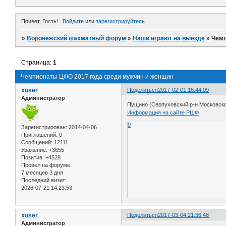
Привет, Гость!
Войдите
или
зарегистрируйтесь
.
»
Воронежский шахматный форум
»
Наши играют на выезде
»
Чемп
Страница:
1
Чемпионаты ЦФО 2017 года среди мужчин и женщин
xuser
Поделиться
2017-02-01 16:44:09
Администратор
Пущино (Серпуховский р-н Московско
Информация на сайте РШФ
0
Зарегистрирован
: 2014-04-06
Приглашений:
0
Сообщений:
12111
Уважение:
+3655
Позитив:
+4528
Провел на форуме:
7 месяцев 3 дня
Последний визит:
2026-07-21 14:23:53
xuser
Поделиться
2017-03-04 21:36:48
Администратор