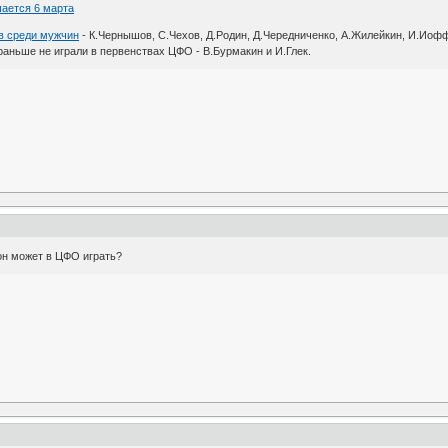
ается 6 марта
в среди мужчин
- К.Чернышов, С.Чехов, Д.Родин, Д.Чередниченко, А.Жилейкин, И.Иофф
аньше не играли в первенствах ЦФО - В.Бурмакин и И.Глек.
он может в ЦФО играть?