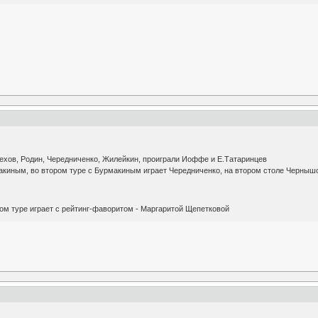
ехов, Родин, Чередниченко, Жилейкин, проиграли Иоффе и Е.Татаринцев
акиным, во втором туре с Бурмакиным играет Чередниченко, на втором столе Черныш
ом туре играет с рейтинг-фаворитом - Маргаритой Щепетковой