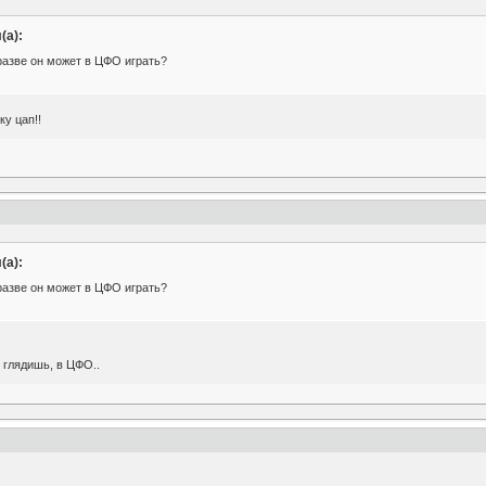
(а):
разве он может в ЦФО играть?
ку цап!!
(а):
разве он может в ЦФО играть?
 глядишь, в ЦФО..
.