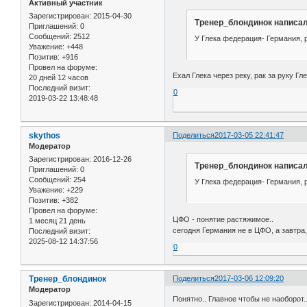
Активный участник
Зарегистрирован
: 2015-04-30
Тренер_блондинок написал
Приглашений:
0
Сообщений:
2512
У Глека федерация- Германия, 
Уважение:
+448
Позитив:
+916
Провел на форуме:
Ехал Глека через реку, рак за руку Гле
20 дней 12 часов
Последний визит:
0
2019-03-22 13:48:48
skythos
Поделиться
2017-03-05 22:41:47
Модератор
Зарегистрирован
: 2016-12-26
Тренер_блондинок написал
Приглашений:
0
Сообщений:
254
У Глека федерация- Германия, 
Уважение:
+229
Позитив:
+382
Провел на форуме:
ЦФО - понятие растяжимое..
1 месяц 21 день
сегодня Германия не в ЦФО, а завтра,
Последний визит:
2025-08-12 14:37:56
0
Тренер_блондинок
Поделиться
2017-03-06 12:09:20
Модератор
Понятно.. Главное чтобы не наоборот.
Зарегистрирован
: 2014-04-15