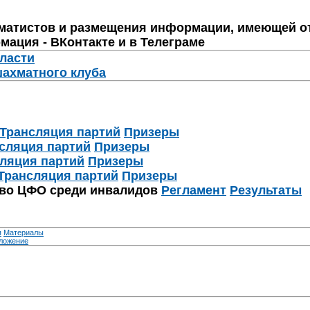
матистов и размещения информации, имеющей о
мация - ВКонтакте и в Телеграме
бласти
шахматного клуба
Трансляция партий
Призеры
сляция партий
Призеры
ляция партий
Призеры
Трансляция партий
Призеры
тво ЦФО среди инвалидов
Регламент
Результаты
я
Материалы
ложение