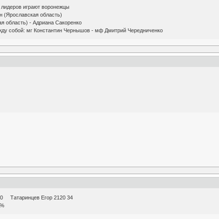
х лидеров играют воронежцы
н (Ярославская область)
я область) - Адриана Сакоренко
жду собой: мг Константин Чернышов - мф Дмитрий Чередниченко
0 Татаринцев Егор 2120 34
0%