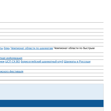
ты
блиц
Чемпионат области по шахматам
Чемпионат области по быстрым
лная информация
неж
ЦСП СК ВО
Борисоглебский шахматный клуб
Шахматы в Россоши
ежского фестиваля