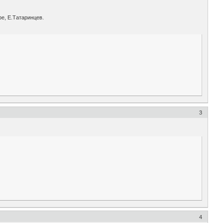
е, Е.Татаринцев.
3
4