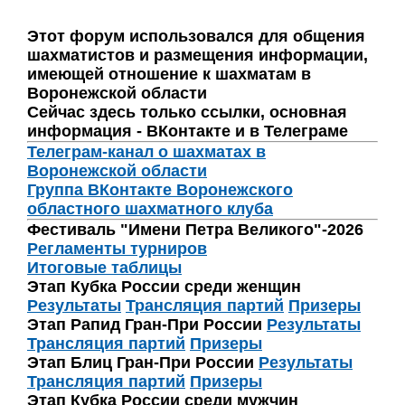
Этот форум использовался для общения
шахматистов и размещения информации,
имеющей отношение к шахматам в
Воронежской области
Сейчас здесь только ссылки, основная
информация - ВКонтакте и в Телеграме
Телеграм-канал о шахматах в
Воронежской области
Группа ВКонтакте Воронежского
областного шахматного клуба
Фестиваль "Имени Петра Великого"-2026
Регламенты турниров
Итоговые таблицы
Этап Кубка России среди женщин
Результаты
Трансляция партий
Призеры
Этап Рапид Гран-При России
Результаты
Трансляция партий
Призеры
Этап Блиц Гран-При России
Результаты
Трансляция партий
Призеры
Этап Кубка России среди мужчин