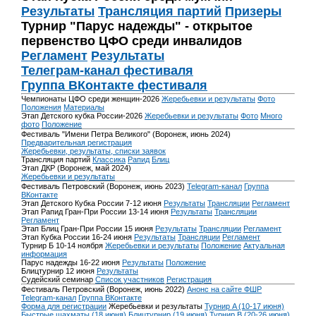
Результаты
Трансляция партий
Призеры
Турнир "Парус надежды" - открытое
первенство ЦФО среди инвалидов
Регламент
Результаты
Телеграм-канал фестиваля
Группа ВКонтакте фестиваля
Чемпионаты ЦФО среди женщин-2026
Жеребьевки и результаты
Фото
Положения
Материалы
Этап Детского кубка России-2026
Жеребьевки и результаты
Фото
Много
фото
Положение
Фестиваль "Имени Петра Великого" (Воронеж, июнь 2024)
Предварительная регистрация
Жеребьевки, результаты, списки заявок
Трансляция партий
Классика
Рапид
Блиц
Этап ДКР (Воронеж, май 2024)
Жеребьевки и результаты
Фестиваль Петровский (Воронеж, июнь 2023)
Telegram-канал
Группа
ВКонтакте
Этап Детского Кубка России 7-12 июня
Результаты
Трансляции
Регламент
Этап Рапид Гран-При России 13-14 июня
Результаты
Трансляции
Регламент
Этап Блиц Гран-При России 15 июня
Результаты
Трансляции
Регламент
Этап Кубка России 16-24 июня
Результаты
Трансляции
Регламент
Турнир Б 10-14 ноября
Жеребьевки и результаты
Положение
Актуальная
информация
Парус надежды 16-22 июня
Результаты
Положение
Блицтурнир 12 июня
Результаты
Судейский семинар
Список участников
Регистрация
Фестиваль Петровский (Воронеж, июнь 2022)
Анонс на сайте ФШР
Telegram-канал
Группа ВКонтакте
Форма для регистрации
Жеребьевки и результаты
Турнир A (10-17 июня)
Быстрые шахматы (18 июня)
Блицтурнир (19 июня)
Турнир B (20-26 июня)