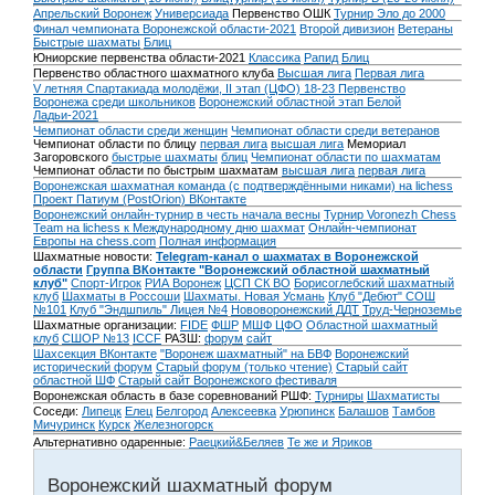
Апрельский Воронеж
Универсиада
Первенство ОШК
Турнир Эло до 2000
Финал чемпионата Воронежской области-2021
Второй дивизион
Ветераны
Быстрые шахматы
Блиц
Юниорские первенства области-2021
Классика
Рапид
Блиц
Первенство областного шахматного клуба
Высшая лига
Первая лига
V летняя Спартакиада молодёжи, II этап (ЦФО) 18-23
Первенство
Воронежа среди школьников
Воронежский областной этап Белой
Ладьи-2021
Чемпионат области среди женщин
Чемпионат области среди ветеранов
Чемпионат области по блицу
первая лига
высшая лига
Мемориал
Загоровского
быстрые шахматы
блиц
Чемпионат области по шахматам
Чемпионат области по быстрым шахматам
высшая лига
первая лига
Воронежская шахматная команда (с подтверждёнными никами) на lichess
Проект Патиум (PostOrion) ВКонтакте
Воронежский онлайн-турнир в честь начала весны
Турнир Voronezh Chess
Team на lichess к Международному дню шахмат
Онлайн-чемпионат
Европы на chess.com
Полная информация
Шахматные новости:
Telegram-канал о шахматах в Воронежской
области
Группа ВКонтакте "Воронежский областной шахматный
клуб"
Спорт-Игрок
РИА Воронеж
ЦСП СК ВО
Борисоглебский шахматный
клуб
Шахматы в Россоши
Шахматы. Новая Усмань
Клуб "Дебют" СОШ
№101
Клуб "Эндшпиль" Лицея №4
Нововоронежский ДДТ
Труд-Черноземье
Шахматные организации:
FIDE
ФШР
МШФ ЦФО
Областной шахматный
клуб
СШОР №13
ICCF
РАЗШ:
форум
сайт
Шахсекция ВКонтакте
"Воронеж шахматный" на БВФ
Воронежский
исторический форум
Cтарый форум (только чтение)
Старый сайт
областной ШФ
Старый сайт Воронежского фестиваля
Воронежская область в базе соревнований РШФ:
Турниры
Шахматисты
Соседи:
Липецк
Елец
Белгород
Алексеевка
Урюпинск
Балашов
Тамбов
Мичуринск
Курск
Железногорск
Альтернативно одаренные:
Раецкий&Беляев
Те же и Яриков
Воронежский шахматный форум