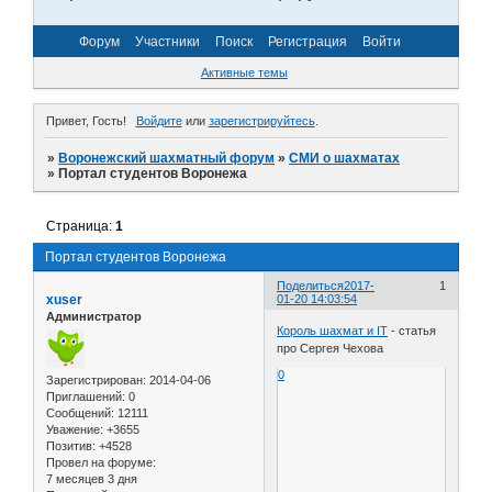
Форум
Участники
Поиск
Регистрация
Войти
Активные темы
Привет, Гость!
Войдите
или
зарегистрируйтесь
.
»
Воронежский шахматный форум
»
СМИ о шахматах
»
Портал студентов Воронежа
Страница:
1
Портал студентов Воронежа
Поделиться
2017-
1
xuser
01-20 14:03:54
Администратор
Король шахмат и IT
- статья
про Сергея Чехова
0
Зарегистрирован
: 2014-04-06
Приглашений:
0
Сообщений:
12111
Уважение:
+3655
Позитив:
+4528
Провел на форуме:
7 месяцев 3 дня