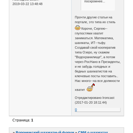
поскромнее...
2019-03-22 13:48:48
Прочти другие статьи на
портале, это типа их стиль
Короче, Сергею--
глупостями хватит
заниматься. Математика,
шахматы, ИТ--тьфу.
Создавай свой кооператив
типа Озеро, ну скажем
"Водохранилище", а потом
через РосНано в Президенты,
и не забудь голодных и
бедных шахматистов на
ключевые посты поставить..
Нас много--на все должности
хватит
Отредактировано Ironcast
(2017-01-20 18:11:44)
0
Страница:
1
»
Воронежский шахматный форум
»
СМИ о шахматах