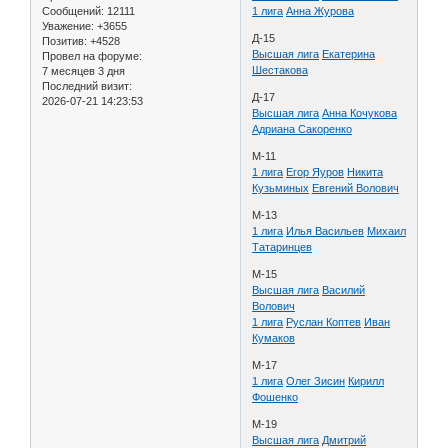
Сообщений:
12111
1 лига
Анна Журова
Уважение:
+3655
Д-15
Позитив:
+4528
Высшая лига
Екатерина
Провел на форуме:
Шестакова
7 месяцев 3 дня
Последний визит:
Д-17
2026-07-21 14:23:53
Высшая лига
Анна Кочукова
Адриана Сакоренко
M-11
1 лига
Егор Яуров
Никита
Кузьминых
Евгений Волович
М-13
1 лига
Илья Васильев
Михаил
Татаринцев
М-15
Высшая лига
Василий
Волович
1 лига
Руслан Коптев
Иван
Кумаков
М-17
1 лига
Олег Зисин
Кирилл
Фошенко
М-19
Высшая лига
Дмитрий