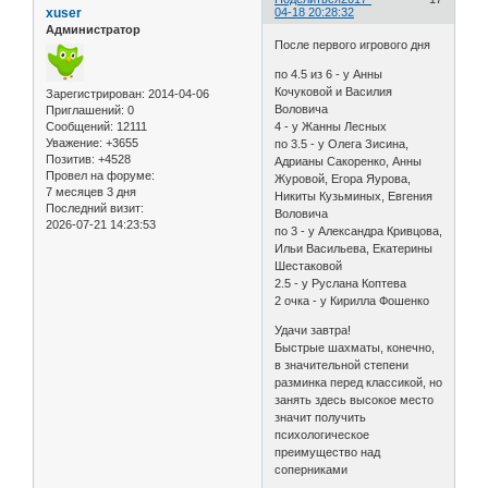
xuser
04-18 20:28:32
Администратор
После первого игрового дня
по 4.5 из 6 - у Анны
Кочуковой и Василия
Зарегистрирован
: 2014-04-06
Воловича
Приглашений:
0
Сообщений:
12111
4 - у Жанны Лесных
Уважение:
+3655
по 3.5 - у Олега Зисина,
Позитив:
+4528
Адрианы Сакоренко, Анны
Провел на форуме:
Журовой, Егора Яурова,
7 месяцев 3 дня
Никиты Кузьминых, Евгения
Последний визит:
Воловича
2026-07-21 14:23:53
по 3 - у Александра Кривцова,
Ильи Васильева, Екатерины
Шестаковой
2.5 - у Руслана Коптева
2 очка - у Кирилла Фошенко
Удачи завтра!
Быстрые шахматы, конечно,
в значительной степени
разминка перед классикой, но
занять здесь высокое место
значит получить
психологическое
преимущество над
соперниками