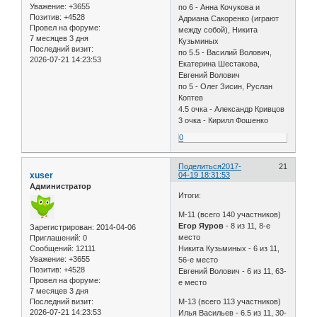
Уважение:
+3655
по 6 - Анна Кочукова и
Позитив:
+4528
Адриана Сакоренко (играют
Провел на форуме:
между собой), Никита
7 месяцев 3 дня
Кузьминых
Последний визит:
по 5.5 - Василий Волович,
2026-07-21 14:23:53
Екатерина Шестакова,
Евгений Волович
по 5 - Олег Зисин, Руслан
Коптев
4.5 очка - Александр Кривцов
3 очка - Кирилл Фошенко
0
Поделиться
2017-
21
xuser
04-19 18:31:53
Администратор
Итоги:
М-11 (всего 140 участников)
Егор Яуров
- 8 из 11, 8-е
Зарегистрирован
: 2014-04-06
место
Приглашений:
0
Сообщений:
12111
Никита Кузьминых - 6 из 11,
Уважение:
+3655
56-е место
Позитив:
+4528
Евгений Волович - 6 из 11, 63-
Провел на форуме:
е место
7 месяцев 3 дня
Последний визит:
М-13 (всего 113 участников)
2026-07-21 14:23:53
Илья Васильев - 6.5 из 11, 30-