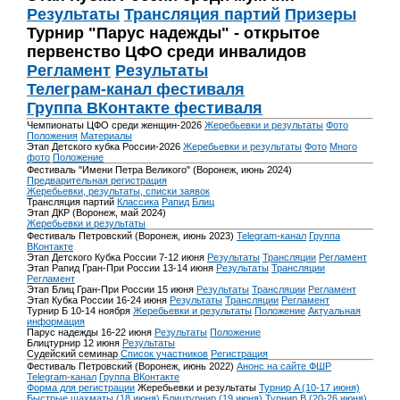
Результаты
Трансляция партий
Призеры
Турнир "Парус надежды" - открытое
первенство ЦФО среди инвалидов
Регламент
Результаты
Телеграм-канал фестиваля
Группа ВКонтакте фестиваля
Чемпионаты ЦФО среди женщин-2026
Жеребьевки и результаты
Фото
Положения
Материалы
Этап Детского кубка России-2026
Жеребьевки и результаты
Фото
Много
фото
Положение
Фестиваль "Имени Петра Великого" (Воронеж, июнь 2024)
Предварительная регистрация
Жеребьевки, результаты, списки заявок
Трансляция партий
Классика
Рапид
Блиц
Этап ДКР (Воронеж, май 2024)
Жеребьевки и результаты
Фестиваль Петровский (Воронеж, июнь 2023)
Telegram-канал
Группа
ВКонтакте
Этап Детского Кубка России 7-12 июня
Результаты
Трансляции
Регламент
Этап Рапид Гран-При России 13-14 июня
Результаты
Трансляции
Регламент
Этап Блиц Гран-При России 15 июня
Результаты
Трансляции
Регламент
Этап Кубка России 16-24 июня
Результаты
Трансляции
Регламент
Турнир Б 10-14 ноября
Жеребьевки и результаты
Положение
Актуальная
информация
Парус надежды 16-22 июня
Результаты
Положение
Блицтурнир 12 июня
Результаты
Судейский семинар
Список участников
Регистрация
Фестиваль Петровский (Воронеж, июнь 2022)
Анонс на сайте ФШР
Telegram-канал
Группа ВКонтакте
Форма для регистрации
Жеребьевки и результаты
Турнир A (10-17 июня)
Быстрые шахматы (18 июня)
Блицтурнир (19 июня)
Турнир B (20-26 июня)