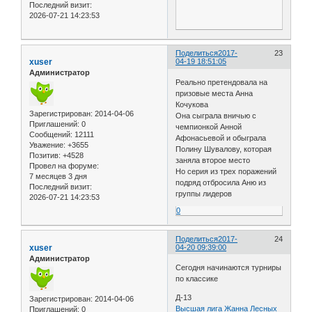
Последний визит:
2026-07-21 14:23:53
Поделиться
2017-
23
xuser
04-19 18:51:05
Администратор
Реально претендовала на
призовые места Анна
Кочукова
Зарегистрирован
: 2014-04-06
Она сыграла вничью с
Приглашений:
0
чемпионкой Анной
Сообщений:
12111
Афонасьевой и обыграла
Уважение:
+3655
Полину Шувалову, которая
Позитив:
+4528
заняла второе место
Провел на форуме:
Но серия из трех поражений
7 месяцев 3 дня
подряд отбросила Аню из
Последний визит:
группы лидеров
2026-07-21 14:23:53
0
Поделиться
2017-
24
xuser
04-20 09:39:00
Администратор
Сегодня начинаются турниры
по классике
Д-13
Зарегистрирован
: 2014-04-06
Высшая лига
Жанна Лесных
Приглашений:
0