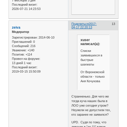
7 месяцев 3 дня
Последний визит:
2026-07-21 14:23:53
Поделиться
2017-
13
zeiva
04-17 22:20:13
Модератор
Зарегистрирован
: 2014-06-10
xuser
Приглашений:
0
написал(а):
Сообщений:
216
Уважение:
+140
Списки
Позитив:
+114
заявившихся в
Провел на форуме:
быстрые
13 дней 1 час
шахматы
Последний визит:
2019-03-15 15:50:09
От Воронежской
области - только
Аня Кочукова
Странненько. Для чего же
тогда куча наших была в
ЛОО уже сегодня утром?
Неужели не допустили тех,
кто заранее не заявился?
UPD. Судя по тому, что
девочек в "до 11" вдвое