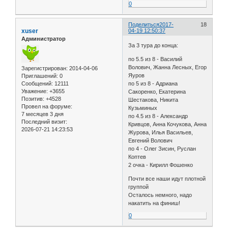
0
Поделиться
2017-
18
xuser
04-19 12:50:37
Администратор
За 3 тура до конца:
по 5.5 из 8 - Василий
Волович, Жанна Лесных, Егор
Зарегистрирован
: 2014-04-06
Яуров
Приглашений:
0
Сообщений:
12111
по 5 из 8 - Адриана
Уважение:
+3655
Сакоренко, Екатерина
Позитив:
+4528
Шестакова, Никита
Провел на форуме:
Кузьминых
7 месяцев 3 дня
по 4.5 из 8 - Александр
Последний визит:
Кривцов, Анна Кочукова, Анна
2026-07-21 14:23:53
Журова, Илья Васильев,
Евгений Волович
по 4 - Олег Зисин, Руслан
Коптев
2 очка - Кирилл Фошенко
Почти все наши идут плотной
группой
Осталось немного, надо
накатить на финиш!
0