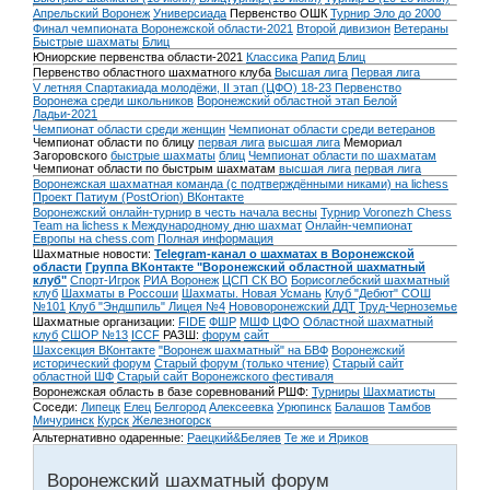
Апрельский Воронеж
Универсиада
Первенство ОШК
Турнир Эло до 2000
Финал чемпионата Воронежской области-2021
Второй дивизион
Ветераны
Быстрые шахматы
Блиц
Юниорские первенства области-2021
Классика
Рапид
Блиц
Первенство областного шахматного клуба
Высшая лига
Первая лига
V летняя Спартакиада молодёжи, II этап (ЦФО) 18-23
Первенство
Воронежа среди школьников
Воронежский областной этап Белой
Ладьи-2021
Чемпионат области среди женщин
Чемпионат области среди ветеранов
Чемпионат области по блицу
первая лига
высшая лига
Мемориал
Загоровского
быстрые шахматы
блиц
Чемпионат области по шахматам
Чемпионат области по быстрым шахматам
высшая лига
первая лига
Воронежская шахматная команда (с подтверждёнными никами) на lichess
Проект Патиум (PostOrion) ВКонтакте
Воронежский онлайн-турнир в честь начала весны
Турнир Voronezh Chess
Team на lichess к Международному дню шахмат
Онлайн-чемпионат
Европы на chess.com
Полная информация
Шахматные новости:
Telegram-канал о шахматах в Воронежской
области
Группа ВКонтакте "Воронежский областной шахматный
клуб"
Спорт-Игрок
РИА Воронеж
ЦСП СК ВО
Борисоглебский шахматный
клуб
Шахматы в Россоши
Шахматы. Новая Усмань
Клуб "Дебют" СОШ
№101
Клуб "Эндшпиль" Лицея №4
Нововоронежский ДДТ
Труд-Черноземье
Шахматные организации:
FIDE
ФШР
МШФ ЦФО
Областной шахматный
клуб
СШОР №13
ICCF
РАЗШ:
форум
сайт
Шахсекция ВКонтакте
"Воронеж шахматный" на БВФ
Воронежский
исторический форум
Cтарый форум (только чтение)
Старый сайт
областной ШФ
Старый сайт Воронежского фестиваля
Воронежская область в базе соревнований РШФ:
Турниры
Шахматисты
Соседи:
Липецк
Елец
Белгород
Алексеевка
Урюпинск
Балашов
Тамбов
Мичуринск
Курск
Железногорск
Альтернативно одаренные:
Раецкий&Беляев
Те же и Яриков
Воронежский шахматный форум