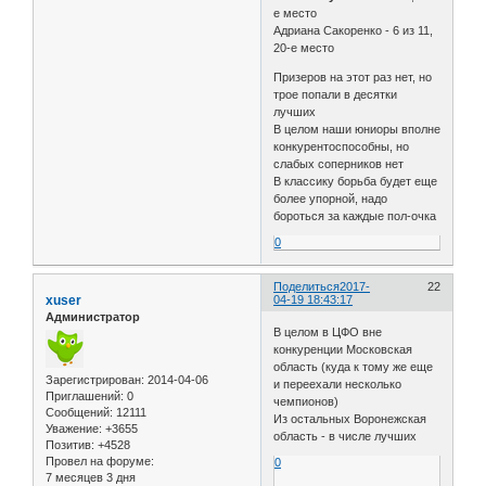
е место
Адриана Сакоренко - 6 из 11,
20-е место
Призеров на этот раз нет, но
трое попали в десятки
лучших
В целом наши юниоры вполне
конкурентоспособны, но
слабых соперников нет
В классику борьба будет еще
более упорной, надо
бороться за каждые пол-очка
0
Поделиться
2017-
22
xuser
04-19 18:43:17
Администратор
В целом в ЦФО вне
конкуренции Московская
область (куда к тому же еще
Зарегистрирован
: 2014-04-06
и переехали несколько
Приглашений:
0
чемпионов)
Сообщений:
12111
Из остальных Воронежская
Уважение:
+3655
область - в числе лучших
Позитив:
+4528
Провел на форуме:
0
7 месяцев 3 дня