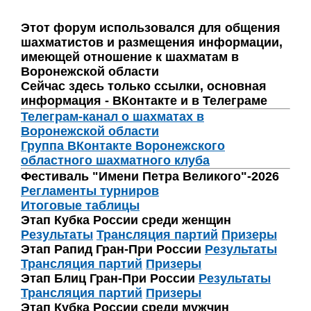
Этот форум использовался для общения
шахматистов и размещения информации,
имеющей отношение к шахматам в
Воронежской области
Сейчас здесь только ссылки, основная
информация - ВКонтакте и в Телеграме
Телеграм-канал о шахматах в
Воронежской области
Группа ВКонтакте Воронежского
областного шахматного клуба
Фестиваль "Имени Петра Великого"-2026
Регламенты турниров
Итоговые таблицы
Этап Кубка России среди женщин
Результаты
Трансляция партий
Призеры
Этап Рапид Гран-При России
Результаты
Трансляция партий
Призеры
Этап Блиц Гран-При России
Результаты
Трансляция партий
Призеры
Этап Кубка России среди мужчин