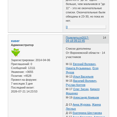
больше, чем мальчиков в "до
11" - это не окончательные
списки. Окончательные были
обещаны в 23-30, но пока их
нет.
0
Поделиться
2017-
14
xuser
04-18 09:22:45
Администратор
Списки дополнены
От Воронежской области - 14
участников
Зарегистрирован
: 2014-04-06
М-11
Евгений Волович
,
Приглашений:
0
Сообщений:
12111
Никита Кузьминых
,
Егор
Уважение:
+3655
Яуров
Позитив:
+4528
М-13
Илья Васильев
Провел на форуме:
М-15
Василий Волович
,
7 месяцев 3 дня
Руслан Коптев
Последний визит:
М-17
Олег Зисин
,
Кирилл
2026-07-21 14:23:53
Фошенко
М-19
Александр Кривцов
Д-13
Анна Журова
,
Жанна
Лесных
Д-15
Екатерина Шестакова
Д-17
Анна Кочукова
,
Адриана