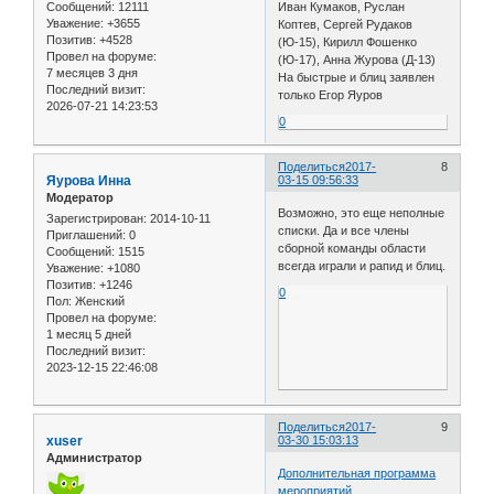
Сообщений:
12111
Иван Кумаков, Руслан
Уважение:
+3655
Коптев, Сергей Рудаков
Позитив:
+4528
(Ю-15), Кирилл Фошенко
Провел на форуме:
(Ю-17), Анна Журова (Д-13)
7 месяцев 3 дня
На быстрые и блиц заявлен
Последний визит:
только Егор Яуров
2026-07-21 14:23:53
0
Поделиться
2017-
8
Яурова Инна
03-15 09:56:33
Модератор
Возможно, это еще неполные
Зарегистрирован
: 2014-10-11
списки. Да и все члены
Приглашений:
0
сборной команды области
Сообщений:
1515
всегда играли и рапид и блиц.
Уважение:
+1080
Позитив:
+1246
0
Пол:
Женский
Провел на форуме:
1 месяц 5 дней
Последний визит:
2023-12-15 22:46:08
Поделиться
2017-
9
xuser
03-30 15:03:13
Администратор
Дополнительная программа
мероприятий