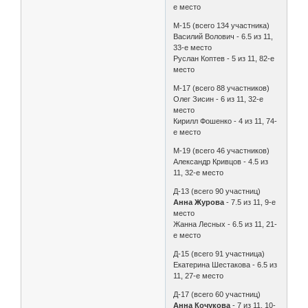
е место
М-15 (всего 134 участника)
Василий Волович - 6.5 из 11,
33-е место
Руслан Коптев - 5 из 11, 82-е
место
М-17 (всего 88 участников)
Олег Зисин - 6 из 11, 32-е
место
Кирилл Фошенко - 4 из 11, 74-
е место
М-19 (всего 46 участников)
Александр Кривцов - 4.5 из
11, 32-е место
Д-13 (всего 90 участниц)
Анна Журова
- 7.5 из 11, 9-е
место
Жанна Лесных - 6.5 из 11, 21-
е место
Д-15 (всего 91 участница)
Екатерина Шестакова - 6.5 из
11, 27-е место
Д-17 (всего 60 участниц)
Анна Кочукова
- 7 из 11, 10-