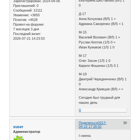
Екатерина Шестакова (ВЛ) 1
Зарегистрирован
: 2014-04-06
0
Приглашений:
0
Сообщений:
12111
Д-17
Уважение:
+3655
Анна Кочукова (ВЛ) 1 =
Позитив:
+4528
Адриана Сакоренко (ВЛ) = 1
Провел на форуме:
7 месяцев 3 дня
М-15
Последний визит:
Василий Волович (ВЛ) 1 =
2026-07-21 14:23:53
Руслан Коптев (1Л) 0 =
Иван Кумаков (1Л) 1 0
М-17
Олег Зисин (1Л) 1 0
Кирилл Фошенко (1Л) 0 1
М-19
Дмитрий Чередниченко (ВЛ) 1
0
Александр Кривцов (ВЛ) = =
Сегодня был трудный для
наших день
0
Поделиться
2017-
30
xuser
04-22 17:26:02
Администратор
I смена