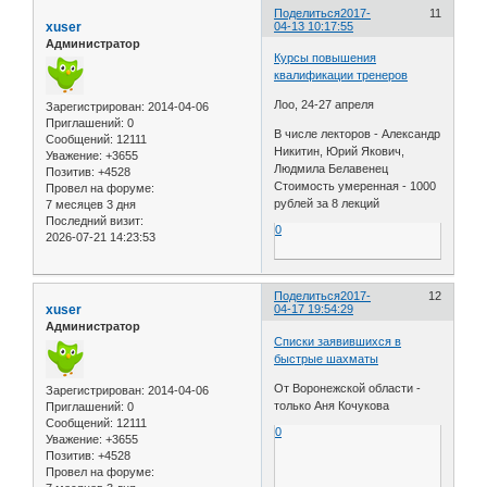
Поделиться
2017-
11
xuser
04-13 10:17:55
Администратор
Курсы повышения
квалификации тренеров
Лоо, 24-27 апреля
Зарегистрирован
: 2014-04-06
Приглашений:
0
В числе лекторов - Александр
Сообщений:
12111
Никитин, Юрий Якович,
Уважение:
+3655
Людмила Белавенец
Позитив:
+4528
Стоимость умеренная - 1000
Провел на форуме:
рублей за 8 лекций
7 месяцев 3 дня
Последний визит:
0
2026-07-21 14:23:53
Поделиться
2017-
12
xuser
04-17 19:54:29
Администратор
Списки заявившихся в
быстрые шахматы
От Воронежской области -
Зарегистрирован
: 2014-04-06
только Аня Кочукова
Приглашений:
0
Сообщений:
12111
0
Уважение:
+3655
Позитив:
+4528
Провел на форуме: