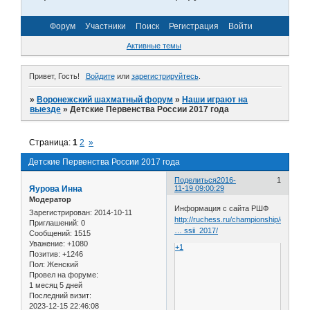
Форум
Участники
Поиск
Регистрация
Войти
Активные темы
Привет, Гость!
Войдите
или
зарегистрируйтесь
.
»
Воронежский шахматный форум
»
Наши играют на
выезде
»
Детские Первенства России 2017 года
Страница:
1
2
»
Детские Первенства России 2017 года
Поделиться
2016-
1
Яурова Инна
11-19 09:00:29
Модератор
Информация с сайта РШФ
Зарегистрирован
: 2014-10-11
http://ruchess.ru/championship/detail/2
Приглашений:
0
… ssii_2017/
Сообщений:
1515
Уважение:
+1080
+1
Позитив:
+1246
Пол:
Женский
Провел на форуме:
1 месяц 5 дней
Последний визит:
2023-12-15 22:46:08