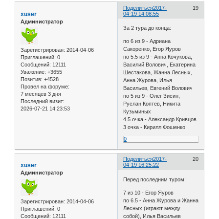
Поделиться
2017-
19
xuser
04-19 14:08:55
Администратор
За 2 тура до конца:
по 6 из 9 - Адриана
Сакоренко, Егор Яуров
Зарегистрирован
: 2014-04-06
по 5.5 из 9 - Анна Кочукова,
Приглашений:
0
Сообщений:
12111
Василий Волович, Екатерина
Уважение:
+3655
Шестакова, Жанна Лесных,
Позитив:
+4528
Анна Журова, Илья
Провел на форуме:
Васильев, Евгений Волович
7 месяцев 3 дня
по 5 из 9 - Олег Зисин,
Последний визит:
Руслан Коптев, Никита
2026-07-21 14:23:53
Кузьминых
4.5 очка - Александр Кривцов
3 очка - Кирилл Фошенко
0
Поделиться
2017-
20
xuser
04-19 16:25:22
Администратор
Перед последним туром:
7 из 10 - Егор Яуров
по 6.5 - Анна Журова и Жанна
Зарегистрирован
: 2014-04-06
Лесных (играют между
Приглашений:
0
Сообщений:
12111
собой), Илья Васильев