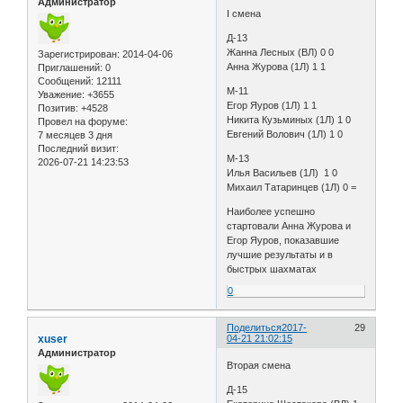
Администратор
I смена
Д-13
Жанна Лесных (ВЛ) 0 0
Зарегистрирован
: 2014-04-06
Анна Журова (1Л) 1 1
Приглашений:
0
Сообщений:
12111
M-11
Уважение:
+3655
Егор Яуров (1Л) 1 1
Позитив:
+4528
Никита Кузьминых (1Л) 1 0
Провел на форуме:
Евгений Волович (1Л) 1 0
7 месяцев 3 дня
Последний визит:
М-13
2026-07-21 14:23:53
Илья Васильев (1Л) 1 0
Михаил Татаринцев (1Л) 0 =
Наиболее успешно
стартовали Анна Журова и
Егор Яуров, показавшие
лучшие результаты и в
быстрых шахматах
0
Поделиться
2017-
29
xuser
04-21 21:02:15
Администратор
Вторая смена
Д-15