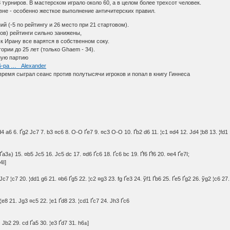
 турниров. В мастерском играло около 60, а в целом более трехсот человек.
вне - особенно жесткое выполнение античитерских правил.
ий (-5 по рейтингу и 26 место при 21 стартовом).
сов) рейтинги сильно занижены,
 к Ирану все варятся в собственном соку.
ории до 25 лет (только Ghaem - 34).
ную партию
6-pa … _Alexander
время сыграл сеанс против полутысячи игроков и попал в книгу Гиннеса
¤d4 a6 6. Ґg2 Јc7 7. b3 ¤c6 8. O-O Ґe7 9. ¤c3 O-O 10. Ґb2 d6 11. ¦c1 ¤d4 12. Јd4 ¦b8 13. ¦fd1 
 Ґa3±) 15. ¤b5 Јc5 16. Јc5 dc 17. ¤d6 Ґc6 18. Ґc6 bc 19. Ґf6 Ґf6 20. ¤e4 Ґe7І;
4І]
Јc7 ¦c7 20. ¦dd1 g6 21. ¤b6 Ґg5 22. ¦c2 ¤g3 23. fg Ґe3 24. ўf1 Ґb6 25. Ґe5 Ґg2 26. ўg2 ¦c6 27.
 ¦e8 21. Јg3 ¤c5 22. ¦e1 Ґd8 23. ¦cd1 Ґc7 24. Јh3 Ґc6
c Јb2 29. cd Ґa5 30. ¦e3 Ґd7 31. h6±]