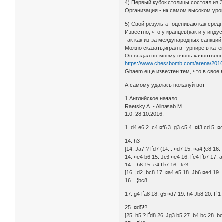
4) Первый кубок столицы состоял из 3
Организация - на самом высоком уро
5) Свой результат оцениваю как средн
Известно, что у иранцев(как и у инду
так как из-за международных санкций
Можно сказать,играл в турнире в катег
Он выдал по-моему очень качествен
https://www.chessbomb.com/arena/201
Ghaem еще известен тем, что в свое 
А самому удалась пожалуй вот
1 Английское начало.
Raetsky A. - Alinasab M.
1:0, 28.10.2016.
1. d4 e6 2. c4 ¤f6 3. g3 c5 4. ¤f3 cd 5. 
14. h3
[14. Јa7!? Ґd7 (14... ¤d7 15. ¤a4 ¦e8 16.
14. ¤e4 b6 15. Јe3 ¤e4 16. Ґe4 Ґb7 17. a
14... b6 15. e4 Ґb7 16. Јe3
[16. ¦d2 ¦bc8 17. ¤a4 e5 18. Јb6 ¤e4 19. 
16... ¦bc8
17. g4 Ґa8 18. g5 ¤d7 19. h4 Јb8 20. Ґf1
25. ¤d5!?
[25. h5!? Ґd8 26. Јg3 b5 27. b4 bc 28. b