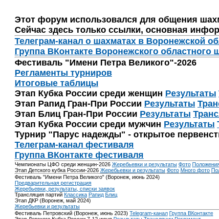
Этот форум использовался для общения шах
Сейчас здесь только ссылки, основная инфор
Телеграм-канал о шахматах в Воронежской о
Группа ВКонтакте Воронежского областного 
Фестиваль "Имени Петра Великого"-2026
Регламенты турниров
Итоговые таблицы
Этап Кубка России среди женщин
Результаты
Этап Рапид Гран-При России
Результаты
Тран
Этап Блиц Гран-При России
Результаты
Транс
Этап Кубка России среди мужчин
Результаты
Турнир "Парус надежды" - открытое первенс
Телеграм-канал фестиваля
Группа ВКонтакте фестиваля
Чемпионаты ЦФО среди женщин-2026
Жеребьевки и результаты
Фото
Положени
Этап Детского кубка России-2026
Жеребьевки и результаты
Фото
Много фото
По
Фестиваль "Имени Петра Великого" (Воронеж, июнь 2024)
Предварительная регистрация
Жеребьевки, результаты, списки заявок
Трансляция партий
Классика
Рапид
Блиц
Этап ДКР (Воронеж, май 2024)
Жеребьевки и результаты
Фестиваль Петровский (Воронеж, июнь 2023)
Telegram-канал
Группа ВКонтакте