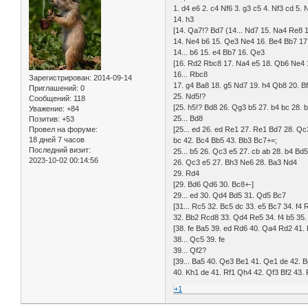
1. d4 e6 2. c4 Nf6 3. g3 c5 4. Nf3 cd 
14. h3
[14. Qa7!? Bd7 (14... Nd7 15. Na4 Re8 
14. Ne4 b6 15. Qe3 Ne4 16. Be4 Bb7 17
14... b6 15. e4 Bb7 16. Qe3
[16. Rd2 Rbc8 17. Na4 e5 18. Qb6 Ne4 
16... Rbc8
Зарегистрирован
: 2014-09-14
17. g4 Ba8 18. g5 Nd7 19. h4 Qb8 20. 
Приглашений:
0
25. Nd5!?
Сообщений:
118
[25. h5!? Bd8 26. Qg3 b5 27. b4 bc 28. 
Уважение:
+84
25... Bd8
Позитив:
+53
Провел на форуме:
[25... ed 26. ed Re1 27. Re1 Bd7 28. Qc
18 дней 7 часов
bc 42. Bc4 Bb5 43. Bb3 Bc7+=;
Последний визит:
25... b5 26. Qc3 e5 27. cb ab 28. b4 B
2023-10-02 00:14:56
26. Qc3 e5 27. Bh3 Ne6 28. Ba3 Nd4
29. Rd4
[29. Bd6 Qd6 30. Bc8+-]
29... ed 30. Qd4 Bd5 31. Qd5 Bc7
[31... Rc5 32. Bc5 dc 33. e5 Bc7 34. f4
32. Bb2 Rcd8 33. Qd4 Re5 34. f4 b5 35
[38. fe Ba5 39. ed Rd6 40. Qa4 Rd2 41.
38... Qc5 39. fe
39... Qf2?
[39... Ba5 40. Qe3 Be1 41. Qe1 de 42. 
40. Kh1 de 41. Rf1 Qh4 42. Qf3 Bf2 43. R
+1