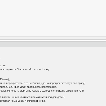
.
дства
овые карты не Visa и не Master Card и тд).
13 млн),
на перекрестках( это не Индия, где на перекрестках едут все сразу).
Триполи или Нью-Дели сравнивать невозможно.
брюках(то есть шорты не канают, даже для спорта на улице при +24)
в парках, много частных шахматных школ для детей.
выигрывал командный чемпионат мира.