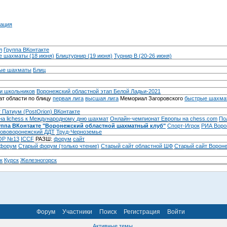
ация
л
Группа ВКонтакте
 шахматы (18 июня)
Блицтурнир (19 июня)
Турнир B (20-26 июня)
ые шахматы
Блиц
и школьников
Воронежский областной этап Белой Ладьи-2021
т области по блицу
первая лига
высшая лига
Мемориал Загоровского
быстрые шахма
 Патиум (PostOrion) ВКонтакте
на lichess к Международному дню шахмат
Онлайн-чемпионат Европы на chess.com
По
уппа ВКонтакте "Воронежский областной шахматный клуб"
Спорт-Игрок
РИА Воро
ововоронежский ДДТ
Труд-Черноземье
Р №13
ICCF
РАЗШ:
форум
сайт
 форум
Cтарый форум (только чтение)
Старый сайт областной ШФ
Старый сайт Ворон
к
Курск
Железногорск
Форум
Участники
Поиск
Регистрация
Войти
Активные темы