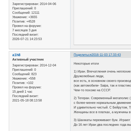
Зарегистрирован
: 2014-04-06
Приглашений:
0
Сообщений:
12111
Уважение:
+3655
Позитив:
+4528
Провел на форуме:
7 месяцев 3 дня
Последний визит:
2026-07-21 14:23:53
a1h8
Поделиться
2016-11-03 17:33:43
Активный участник
Некоторые итоги
Зарегистрирован
: 2014-12-04
Приглашений:
0
1) Иран. Впечатления очень неплохие
Сообщений:
823
Дружелюбные люди,
Уважение:
+558
все есть, в основном своего произво
Позитив:
+102
(как автомобили- Saipa, так и пластик
Провел на форуме:
Чем-то похоже на СССР.
15 дней 1 час
Последний визит:
2) Тегеран. Современный мегаполис (
2021-05-18 08:13:58
с более-менее нормальным движением 
И удивительно чистый. С Бейрутом, 
Женщины все в платках, а мужчины в 
3) Шахматы переживают бум. Играют 
До 16 лет Иран два последних года 