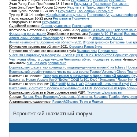
Этап Детского Кубка России 7-12 июня
Результаты
Трансляции
Регламент
Этап Рапид Гран-При России 13-14 июня
Результаты
Трансляции
Регламент
Этап Блиц Гран-При России 15 июня
Результаты
Трансляции
Регламент
Этап Кубка России 16-24 июня
Результаты
Трансляции
Регламент
Турнир Б 10-14 ноября
Жеребьевки и результаты
Положение
Актуальная информ
Парус надежды 16-22 июня
Результаты
Положение
Блицтурнир 12 июня
Результаты
Судейский семинар
Список участников
Регистрация
Фестиваль Петровский (Воронеж, июнь 2022)
Анонс на сайте ФШР
Telegram-кана
Форма для регистрации
Жеребьевки и результаты
Турнир A (10-17 июня)
Быстрые
Апрельский Воронеж
Универсиада
Первенство ОШК
Турнир Эло до 2000
Финал чемпионата Воронежской области-2021
Второй дивизион
Ветераны
Быстр
Юниорские первенства области-2021
Классика
Рапид
Блиц
Первенство областного шахматного клуба
Высшая лига
Первая лига
V летняя Спартакиада молодёжи, II этап (ЦФО) 18-23
Первенство Воронежа сред
Чемпионат области среди женщин
Чемпионат области среди ветеранов
Чемпиона
шахматам
высшая лига
первая лига
Воронежская шахматная команда (с подтверждёнными никами) на lichess
Проект
Воронежский онлайн-турнир в честь начала весны
Турнир Voronezh Chess Team 
Шахматные новости:
Telegram-канал о шахматах в Воронежской области
Гр
Шахматы. Новая Усмань
Клуб "Дебют" СОШ №101
Клуб "Эндшпиль" Лицея №4
Н
Шахматные организации:
FIDE
ФШР
МШФ ЦФО
Областной шахматный клуб
СШО
Шахсекция ВКонтакте
"Воронеж шахматный" на БВФ
Воронежский исторический
Воронежская область в базе соревнований РШФ:
Турниры
Шахматисты
Соседи:
Липецк
Елец
Белгород
Алексеевка
Урюпинск
Балашов
Тамбов
Мичуринс
Альтернативно одаренные:
Раецкий&Беляев
Те же и Яриков
Воронежский шахматный форум