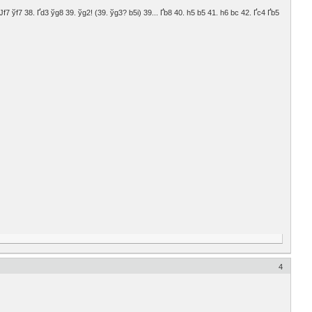
. Јf7 ўf7 38. Ґd3 ўg8 39. ўg2! (39. ўg3? b5і) 39... Ґb8 40. h5 b5 41. h6 bc 42. Ґc4 Ґb5
4