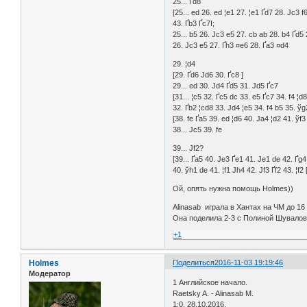
25... Ґd8
[25... ed 26. ed ¦e1 27. ¦e1 Ґd7 28. Јc3 f
43. Ґb3 Ґc7І;
25... b5 26. Јc3 e5 27. cb ab 28. b4 Ґd5 
26. Јc3 e5 27. Ґh3 ¤e6 28. Ґa3 ¤d4
29. ¦d4
[29. Ґd6 Јd6 30. Ґc8 ]
29... ed 30. Јd4 Ґd5 31. Јd5 Ґc7
[31... ¦c5 32. Ґc5 dc 33. e5 Ґc7 34. f4 ¦d
32. Ґb2 ¦cd8 33. Јd4 ¦e5 34. f4 b5 35. ў
[38. fe Ґa5 39. ed ¦d6 40. Јa4 ¦d2 41. ўf
38... Јc5 39. fe
39... Јf2?
[39... Ґa5 40. Јe3 Ґe1 41. Јe1 de 42. Ґg4
40. ўh1 de 41. ¦f1 Јh4 42. Јf3 Ґf2 43. ¦f2 
Ой, опять нужна помощь Holmes))
Alinasab играла в Хантах на ЧМ до 16
Она поделила 2-3 с Полиной Шувалово
+1
Holmes
Поделиться
2016-11-03 19:19:46
Модератор
1 Английское начало.
Raetsky A. - Alinasab M.
1:0, 28.10.2016.