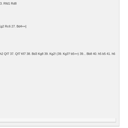
13. Rfd1 Rd8
Kg2 Rc6 27. Bd4+=]
h2 Qf7 37. Qf7 Kf7 38. Bd3 Kg8 39. Kg2! (39. Kg3? b5+=) 39... Bb8 40. h5 b5 41. h6