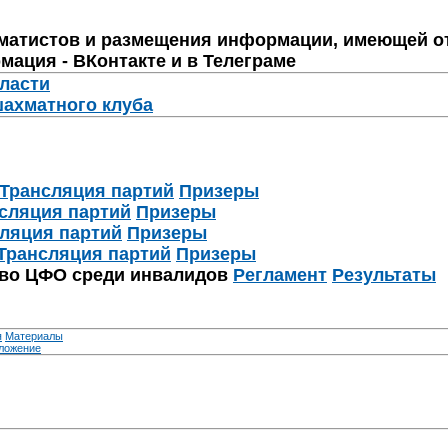
матистов и размещения информации, имеющей о
мация - ВКонтакте и в Телеграме
бласти
шахматного клуба
Трансляция партий
Призеры
сляция партий
Призеры
ляция партий
Призеры
Трансляция партий
Призеры
тво ЦФО среди инвалидов
Регламент
Результаты
я
Материалы
ложение