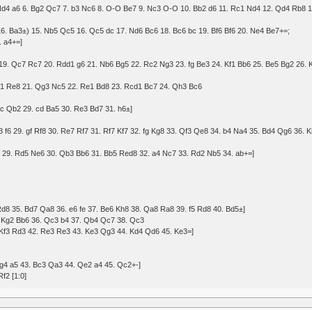
5. Nd4 a6 6. Bg2 Qc7 7. b3 Nc6 8. O-O Be7 9. Nc3 O-O 10. Bb2 d6 11. Rc1 Nd4 12. Qd4 Rb8 
16. Ba3±) 15. Nb5 Qc5 16. Qc5 dc 17. Nd6 Bc6 18. Bc6 bc 19. Bf6 Bf6 20. Ne4 Be7+=;
. a4+=]
19. Qc7 Rc7 20. Rdd1 g6 21. Nb6 Bg5 22. Rc2 Ng3 23. fg Be3 24. Kf1 Bb6 25. Be5 Bg2 26. 
Bf1 Re8 21. Qg3 Nc5 22. Re1 Bd8 23. Rcd1 Bc7 24. Qh3 Bc6
bc Qb2 29. cd Ba5 30. Re3 Bd7 31. h6±]
3 f6 29. gf Rf8 30. Re7 Rf7 31. Rf7 Kf7 32. fg Kg8 33. Qf3 Qe8 34. b4 Na4 35. Bd4 Qg6 36. K
d5 29. Rd5 Ne6 30. Qb3 Bb6 31. Bb5 Red8 32. a4 Nc7 33. Rd2 Nb5 34. ab+=]
 Rd8 35. Bd7 Qa8 36. e6 fe 37. Be6 Kh8 38. Qa8 Ra8 39. f5 Rd8 40. Bd5±]
. Kg2 Bb6 36. Qc3 b4 37. Qb4 Qc7 38. Qc3
 Kf3 Rd3 42. Re3 Re3 43. Ke3 Qg3 44. Kd4 Qd6 45. Ke3=]
Bg4 a5 43. Bc3 Qa3 44. Qe2 a4 45. Qc2+-]
f2 [1:0]