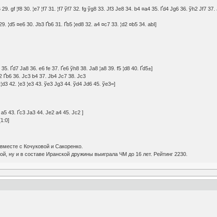
6 29. gf ¦f8 30. ¦e7 ¦f7 31. ¦f7 ўf7 32. fg ўg8 33. Јf3 Јe8 34. b4 ¤a4 35. Ґd4 Јg6 36. ўh2 Јf7 37
29. ¦d5 ¤e6 30. Јb3 Ґb6 31. Ґb5 ¦ed8 32. a4 ¤c7 33. ¦d2 ¤b5 34. abІ]
8 35. Ґd7 Јa8 36. e6 fe 37. Ґe6 ўh8 38. Јa8 ¦a8 39. f5 ¦d8 40. Ґd5±]
g2 Ґb6 36. Јc3 b4 37. Јb4 Јc7 38. Јc3
3 ¦d3 42. ¦e3 ¦e3 43. ўe3 Јg3 44. ўd4 Јd6 45. ўe3=]
 a5 43. Ґc3 Јa3 44. Јe2 a4 45. Јc2 ]
[1:0]
 вместе с Кочуковой и Сакоренко.
й, ну и в составе Иранской дружины выиграла ЧМ до 16 лет. Рейтинг 2230.