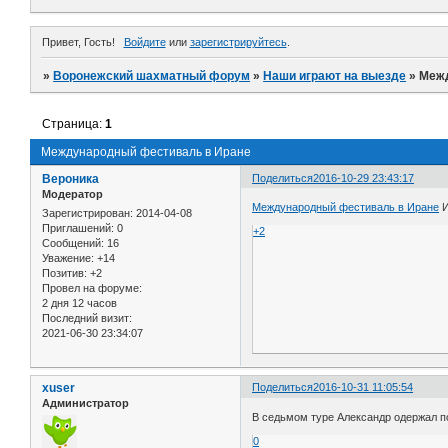
Привет, Гость!
Войдите
или
зарегистрируйтесь
.
»
Воронежский шахматный форум
»
Наши играют на выезде
»
Межд
Страница:
1
Международный фестиваль в Иране
Вероника
Поделиться
2016-10-29 23:43:17
Модератор
Международный фестиваль в Иране
И
Зарегистрирован
: 2014-04-08
Приглашений:
0
+2
Сообщений:
16
Уважение:
+14
Позитив:
+2
Провел на форуме:
2 дня 12 часов
Последний визит:
2021-06-30 23:34:07
xuser
Поделиться
2016-10-31 11:05:54
Администратор
В седьмом туре Александр одержал поб
0