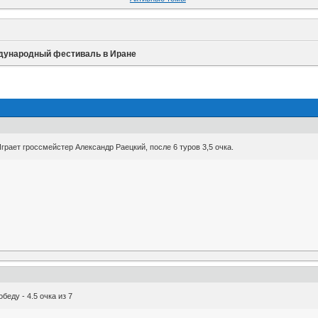
ународный фестиваль в Иране
грает гроссмейстер Александр Раецкий, после 6 туров 3,5 очка.
еду - 4.5 очка из 7