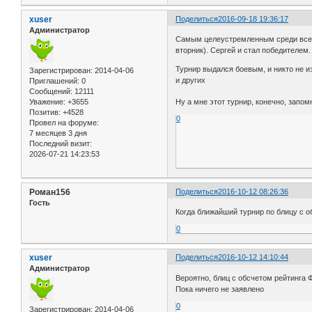
xuser
Поделиться
2016-09-18 19:36:17
Администратор
Самым целеустремленным среди всех 
вторник). Сергей и стал победителем
Турнир выдался боевым, и никто не и
Зарегистрирован
: 2014-04-06
и других
Приглашений:
0
Сообщений:
12111
Уважение:
+3655
Ну а мне этот турнир, конечно, запо
Позитив:
+4528
0
Провел на форуме:
7 месяцев 3 дня
Последний визит:
2026-07-21 14:23:53
Роман156
Поделиться
2016-10-12 08:26:36
Гость
Когда ближайший турнир по блицу с 
0
xuser
Поделиться
2016-10-12 14:10:44
Администратор
Вероятно, блиц с обсчетом рейтинга
Пока ничего не заявлено
0
Зарегистрирован
: 2014-04-06