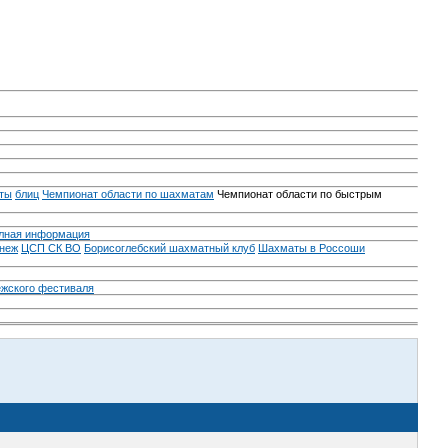
ты
блиц
Чемпионат области по шахматам
Чемпионат области по быстрым
лная информация
неж
ЦСП СК ВО
Борисоглебский шахматный клуб
Шахматы в Россоши
ежского фестиваля