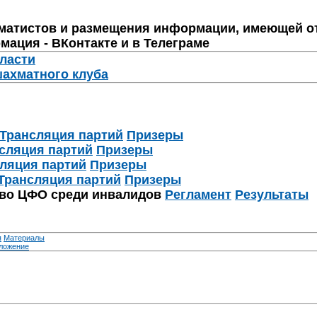
матистов и размещения информации, имеющей о
мация - ВКонтакте и в Телеграме
бласти
шахматного клуба
Трансляция партий
Призеры
сляция партий
Призеры
ляция партий
Призеры
Трансляция партий
Призеры
тво ЦФО среди инвалидов
Регламент
Результаты
я
Материалы
ложение