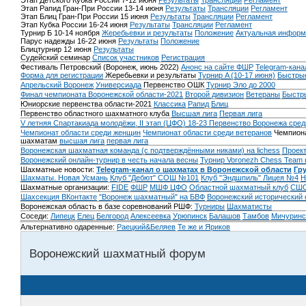
Этап Детского Кубка России 7-12 июня
Результаты
Трансляции
Регламент
Этап Рапид Гран-При России 13-14 июня
Результаты
Трансляции
Регламент
Этап Блиц Гран-При России 15 июня
Результаты
Трансляции
Регламент
Этап Кубка России 16-24 июня
Результаты
Трансляции
Регламент
Турнир Б 10-14 ноября
Жеребьевки и результаты
Положение
Актуальная информ
Парус надежды 16-22 июня
Результаты
Положение
Блицтурнир 12 июня
Результаты
Судейский семинар
Список участников
Регистрация
Фестиваль Петровский (Воронеж, июнь 2022)
Анонс на сайте ФШР
Telegram-кана
Форма для регистрации
Жеребьевки и результаты
Турнир A (10-17 июня)
Быстрые
Апрельский Воронеж
Универсиада
Первенство ОШК
Турнир Эло до 2000
Финал чемпионата Воронежской области-2021
Второй дивизион
Ветераны
Быстр
Юниорские первенства области-2021
Классика
Рапид
Блиц
Первенство областного шахматного клуба
Высшая лига
Первая лига
V летняя Спартакиада молодёжи, II этап (ЦФО) 18-23
Первенство Воронежа сред
Чемпионат области среди женщин
Чемпионат области среди ветеранов
Чемпиона
шахматам
высшая лига
первая лига
Воронежская шахматная команда (с подтверждёнными никами) на lichess
Проект
Воронежский онлайн-турнир в честь начала весны
Турнир Voronezh Chess Team 
Шахматные новости:
Telegram-канал о шахматах в Воронежской области
Гр
Шахматы. Новая Усмань
Клуб "Дебют" СОШ №101
Клуб "Эндшпиль" Лицея №4
Н
Шахматные организации:
FIDE
ФШР
МШФ ЦФО
Областной шахматный клуб
СШО
Шахсекция ВКонтакте
"Воронеж шахматный" на БВФ
Воронежский исторический
Воронежская область в базе соревнований РШФ:
Турниры
Шахматисты
Соседи:
Липецк
Елец
Белгород
Алексеевка
Урюпинск
Балашов
Тамбов
Мичуринс
Альтернативно одаренные:
Раецкий&Беляев
Те же и Яриков
Воронежский шахматный форум