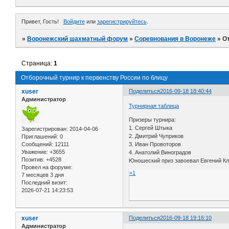
Привет, Гость!
Войдите
или
зарегистрируйтесь
.
»
Воронежский шахматный форум
»
Соревнования в Воронеже
»
О
Страница:
1
Отборочный турнир к первенству России по блицу
xuser
Поделиться
2016-09-18 18:40:44
Администратор
Турнирная таблица
Призеры турнира:
1. Сергей Штыка
Зарегистрирован
: 2014-04-06
2. Дмитрий Чуприков
Приглашений:
0
Сообщений:
12111
3. Иван Провоторов
Уважение:
+3655
4. Анатолий Виноградов
Позитив:
+4528
Юношеский приз завоевал Евгений К
Провел на форуме:
+1
7 месяцев 3 дня
Последний визит:
2026-07-21 14:23:53
xuser
Поделиться
2016-09-18 19:16:10
Администратор