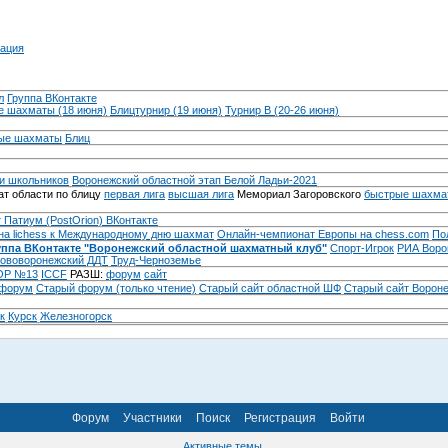
ация
л
Группа ВКонтакте
 шахматы (18 июня)
Блицтурнир (19 июня)
Турнир B (20-26 июня)
ые шахматы
Блиц
и школьников
Воронежский областной этап Белой Ладьи-2021
т области по блицу
первая лига
высшая лига
Мемориал Загоровского
быстрые шахма
 Патиум (PostOrion) ВКонтакте
на lichess к Международному дню шахмат
Онлайн-чемпионат Европы на chess.com
По
уппа ВКонтакте "Воронежский областной шахматный клуб"
Спорт-Игрок
РИА Воро
ововоронежский ДДТ
Труд-Черноземье
Р №13
ICCF
РАЗШ:
форум
сайт
 форум
Cтарый форум (только чтение)
Старый сайт областной ШФ
Старый сайт Ворон
к
Курск
Железногорск
Форум
Участники
Поиск
Регистрация
Войти
Активные темы