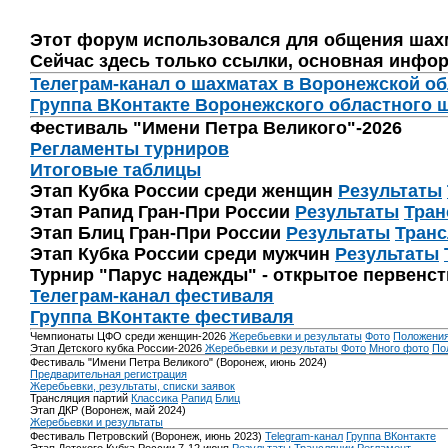
Этот форум использовался для общения шах
Сейчас здесь только ссылки, основная инфор
Телеграм-канал о шахматах в Воронежской о
Группа ВКонтакте Воронежского областного 
Фестиваль "Имени Петра Великого"-2026
Регламенты турниров
Итоговые таблицы
Этап Кубка России среди женщин
Результаты
Этап Рапид Гран-При России
Результаты
Тран
Этап Блиц Гран-При России
Результаты
Транс
Этап Кубка России среди мужчин
Результаты
Турнир "Парус надежды" - открытое первенс
Телеграм-канал фестиваля
Группа ВКонтакте фестиваля
Чемпионаты ЦФО среди женщин-2026
Жеребьевки и результаты
Фото
Положени
Этап Детского кубка России-2026
Жеребьевки и результаты
Фото
Много фото
По
Фестиваль "Имени Петра Великого" (Воронеж, июнь 2024)
Предварительная регистрация
Жеребьевки, результаты, списки заявок
Трансляция партий
Классика
Рапид
Блиц
Этап ДКР (Воронеж, май 2024)
Жеребьевки и результаты
Фестиваль Петровский (Воронеж, июнь 2023)
Telegram-канал
Группа ВКонтакте