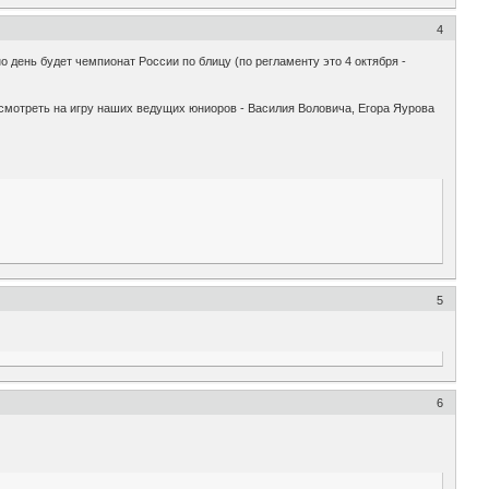
4
день будет чемпионат России по блицу (по регламенту это 4 октября -
осмотреть на игру наших ведущих юниоров - Василия Воловича, Егора Яурова
5
6