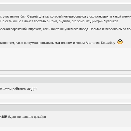
участников был Сергей Штыка, который интересовался у окружающих, в какой именно 
. Но если он не сможет поехать в Сочи, видимо, его заменит Дмитрий Чуприков
збежал поражений, впрочем, как и никто не ушел без побед. Весьма интересно было п
мнится тем, как я не сумел поставить мат слоном и конем Анатолию Ковалёву
обсчётом рейтинга ФИДЕ?
 ФИДЕ будет не раньше декабря