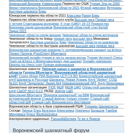
Апрельский Воронеж
Универсиада
Первенство ОШК
Турнир Эло до 2000
Финал чемпионата Воронежской области-2021
Второй дивизион
Ветераны
Быстрые шахматы
Блиц
Юниорские первенства области-2021
Классика
Рапид
Блиц
Первенство областного шахматного клуба
Высшая лига
Первая лига
V летняя Спартакиада молодёжи, II этап (ЦФО) 18-23
Первенство
Воронежа среди школьников
Воронежский областной этап Белой
Ладьи-2021
Чемпионат области среди женщин
Чемпионат области среди ветеранов
Чемпионат области по блицу
первая лига
высшая лига
Мемориал
Загоровского
быстрые шахматы
блиц
Чемпионат области по шахматам
Чемпионат области по быстрым шахматам
высшая лига
первая лига
Воронежская шахматная команда (с подтверждёнными никами) на lichess
Проект Патиум (PostOrion) ВКонтакте
Воронежский онлайн-турнир в честь начала весны
Турнир Voronezh Chess
Team на lichess к Международному дню шахмат
Онлайн-чемпионат
Европы на chess.com
Полная информация
Шахматные новости:
Telegram-канал о шахматах в Воронежской
области
Группа ВКонтакте "Воронежский областной шахматный
клуб"
Спорт-Игрок
РИА Воронеж
ЦСП СК ВО
Борисоглебский шахматный
клуб
Шахматы в Россоши
Шахматы. Новая Усмань
Клуб "Дебют" СОШ
№101
Клуб "Эндшпиль" Лицея №4
Нововоронежский ДДТ
Труд-Черноземье
Шахматные организации:
FIDE
ФШР
МШФ ЦФО
Областной шахматный
клуб
СШОР №13
ICCF
РАЗШ:
форум
сайт
Шахсекция ВКонтакте
"Воронеж шахматный" на БВФ
Воронежский
исторический форум
Cтарый форум (только чтение)
Старый сайт
областной ШФ
Старый сайт Воронежского фестиваля
Воронежская область в базе соревнований РШФ:
Турниры
Шахматисты
Соседи:
Липецк
Елец
Белгород
Алексеевка
Урюпинск
Балашов
Тамбов
Мичуринск
Курск
Железногорск
Альтернативно одаренные:
Раецкий&Беляев
Те же и Яриков
Воронежский шахматный форум