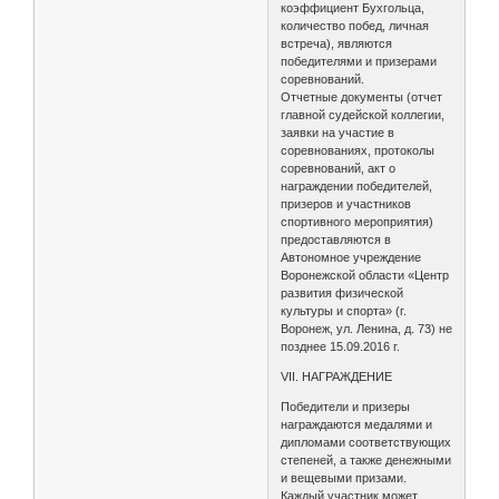
коэффициент Бухгольца,
количество побед, личная
встреча), являются
победителями и призерами
соревнований.
Отчетные документы (отчет
главной судейской коллегии,
заявки на участие в
соревнованиях, протоколы
соревнований, акт о
награждении победителей,
призеров и участников
спортивного мероприятия)
предоставляются в
Автономное учреждение
Воронежской области «Центр
развития физической
культуры и спорта» (г.
Воронеж, ул. Ленина, д. 73) не
позднее 15.09.2016 г.
VII. НАГРАЖДЕНИЕ
Победители и призеры
награждаются медалями и
дипломами соответствующих
степеней, а также денежными
и вещевыми призами.
Каждый участник может