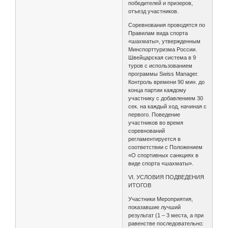
победителей и призеров,
отъезд участников.
Соревнования проводятся по
Правилам вида спорта
«шахматы», утвержденным
Минспорттуризма России.
Швейцарская система в 9
туров с использованием
программы Swiss Manager.
Контроль времени 90 мин. до
конца партии каждому
участнику с добавлением 30
сек. на каждый ход, начиная с
первого. Поведение
участников во время
соревнований
регламентируется в
соответствии с Положением
«О спортивных санкциях в
виде спорта «шахматы».
VI. УСЛОВИЯ ПОДВЕДЕНИЯ
ИТОГОВ
Участники Мероприятия,
показавшие лучший
результат (1 – 3 места, а при
равенстве последовательно: