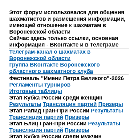
Этот форум использовался для общения
шахматистов и размещения информации,
имеющей отношение к шахматам в
Воронежской области
Сейчас здесь только ссылки, основная
информация - ВКонтакте и в Телеграме
Телеграм-канал о шахматах в
Воронежской области
Группа ВКонтакте Воронежского
областного шахматного клуба
Фестиваль "Имени Петра Великого"-2026
Регламенты турниров
Итоговые таблицы
Этап Кубка России среди женщин
Результаты
Трансляция партий
Призеры
Этап Рапид Гран-При России
Результаты
Трансляция партий
Призеры
Этап Блиц Гран-При России
Результаты
Трансляция партий
Призеры
Этап Кубка России среди мужчин