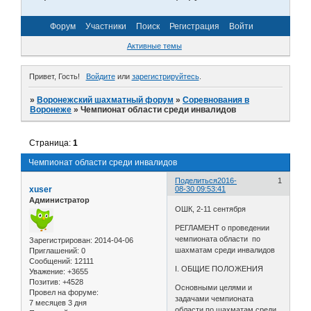
Форум
Участники
Поиск
Регистрация
Войти
Активные темы
Привет, Гость!
Войдите
или
зарегистрируйтесь
.
»
Воронежский шахматный форум
»
Соревнования в
Воронеже
»
Чемпионат области среди инвалидов
Страница:
1
Чемпионат области среди инвалидов
Поделиться
2016-
1
xuser
08-30 09:53:41
Администратор
ОШК, 2-11 сентября
РЕГЛАМЕНТ о проведении
чемпионата области по
Зарегистрирован
: 2014-04-06
шахматам среди инвалидов
Приглашений:
0
Сообщений:
12111
I. ОБЩИЕ ПОЛОЖЕНИЯ
Уважение:
+3655
Позитив:
+4528
Основными целями и
Провел на форуме:
задачами чемпионата
7 месяцев 3 дня
области по шахматам среди