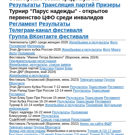
Результаты
Трансляция партий
Призеры
Турнир "Парус надежды" - открытое
первенство ЦФО среди инвалидов
Регламент
Результаты
Телеграм-канал фестиваля
Группа ВКонтакте фестиваля
Чемпионаты ЦФО среди женщин-2026
Жеребьевки и результаты
Фото
Положения
Материалы
Этап Детского кубка России-2026
Жеребьевки и результаты
Фото
Много
фото
Положение
Фестиваль "Имени Петра Великого" (Воронеж, июнь 2024)
Предварительная регистрация
Жеребьевки, результаты, списки заявок
Трансляция партий
Классика
Рапид
Блиц
Этап ДКР (Воронеж, май 2024)
Жеребьевки и результаты
Фестиваль Петровский (Воронеж, июнь 2023)
Telegram-канал
Группа
ВКонтакте
Этап Детского Кубка России 7-12 июня
Результаты
Трансляции
Регламент
Этап Рапид Гран-При России 13-14 июня
Результаты
Трансляции
Регламент
Этап Блиц Гран-При России 15 июня
Результаты
Трансляции
Регламент
Этап Кубка России 16-24 июня
Результаты
Трансляции
Регламент
Турнир Б 10-14 ноября
Жеребьевки и результаты
Положение
Актуальная
информация
Парус надежды 16-22 июня
Результаты
Положение
Блицтурнир 12 июня
Результаты
Судейский семинар
Список участников
Регистрация
Фестиваль Петровский (Воронеж, июнь 2022)
Анонс на сайте ФШР
Telegram-канал
Группа ВКонтакте
Форма для регистрации
Жеребьевки и результаты
Турнир A (10-17 июня)
Быстрые шахматы (18 июня)
Блицтурнир (19 июня)
Турнир B (20-26 июня)