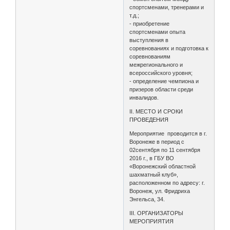
спортсменами, тренерами и
т.д.;
- приобретение
спортсменами опыта
выступления в
соревнованиях и подготовка к
соревнованиям
межрегионального и
всероссийского уровня;
- определение чемпиона и
призеров области среди
инвалидов.
II. МЕСТО И СРОКИ
ПРОВЕДЕНИЯ
Мероприятие проводится в г.
Воронеже в период с
02сентября по 11 сентября
2016 г., в ГБУ ВО
«Воронежский областной
шахматный клуб»,
расположенном по адресу: г.
Воронеж, ул. Фридриха
Энгельса, 34.
III. ОРГАНИЗАТОРЫ
МЕРОПРИЯТИЯ