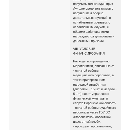
получить только один приз.
Лучшие среди инвалидов с
нарушением опорно-
двигательных функций, с
ослабленным зрением, с
ослабленным слухом, с
общими заболеваниями
награждаются дипломами и
денежными призами.
VIII. УСЛОВИЯ
ФИНАНСИРОВАНИЯ
Расходы по проведению
Мероприятия, связанные с:
- оплатой работы
медицинского персонала, а
также приобретением
наградной атрибутики
(дипломы – 15 шт. и медали –
5 шт.) несет управление
физической культуры и
спорта Воронежской области;
- оплатой работы судейского
персонала несет ГБУ ВО
«Воронежской областной
шахматный клуб»;
- проездом, проживанием,