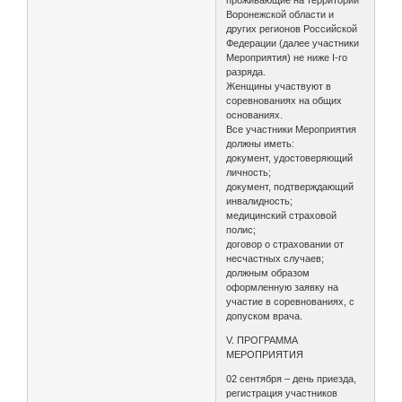
проживающие на территории
Воронежской области и
других регионов Российской
Федерации (далее участники
Мероприятия) не ниже I-го
разряда.
Женщины участвуют в
соревнованиях на общих
основаниях.
Все участники Мероприятия
должны иметь:
документ, удостоверяющий
личность;
документ, подтверждающий
инвалидность;
медицинский страховой
полис;
договор о страховании от
несчастных случаев;
должным образом
оформленную заявку на
участие в соревнованиях, с
допуском врача.
V. ПРОГРАММА
МЕРОПРИЯТИЯ
02 сентября – день приезда,
регистрация участников