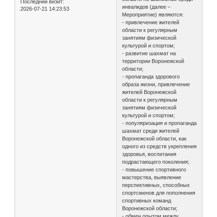
Последний визит:
инвалидов (далее –
2026-07-21 14:23:53
Мероприятие) являются:
- привлечение жителей
области к регулярным
занятиям физической
культурой и спортом;
- развитие шахмат на
территории Воронежской
области;
- пропаганда здорового
образа жизни, привлечение
жителей Воронежской
области к регулярным
занятиям физической
культурой и спортом;
- популяризация и пропаганда
шахмат среди жителей
Воронежской области, как
одного из средств укрепления
здоровья, воспитания
подрастающего поколения;
- повышение спортивного
мастерства, выявление
перспективных, способных
спортсменов для пополнения
спортивных команд
Воронежской области;
- обмен опытом между